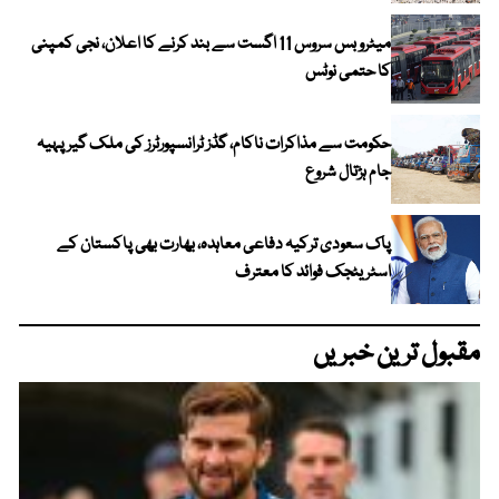
میٹرو بس سروس 11 اگست سے بند کرنے کا اعلان، نجی کمپنی
کا حتمی نوٹس
حکومت سے مذاکرات ناکام، گڈز ٹرانسپورٹرز کی ملک گیر پہیہ
جام ہڑتال شروع
پاک سعودی ترکیہ دفاعی معاہدہ، بھارت بھی پاکستان کے
اسٹریٹجک فوائد کا معترف
مقبول ترین خبریں