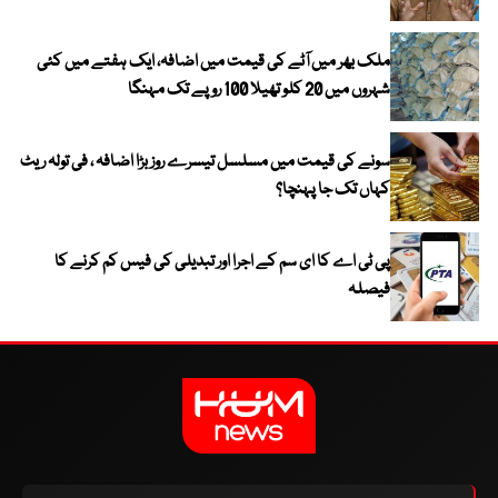
ملک بھر میں آٹے کی قیمت میں اضافہ، ایک ہفتے میں کئی
شہروں میں 20 کلو تھیلا 100 روپے تک مہنگا
سونے کی قیمت میں مسلسل تیسرے روز بڑا اضافہ ، فی تولہ ریٹ
کہاں تک جا پہنچا؟
پی ٹی اے کا ای سم کے اجرا اور تبدیلی کی فیس کم کرنے کا
فیصلہ