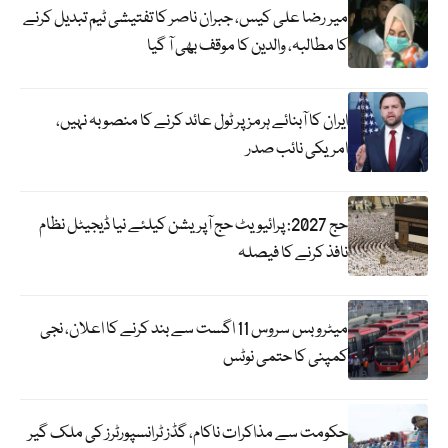
میر رضا علی کیس، جبران ناصر کا تفتیشی ٹیم تبدیل کرنے
کا مطالبہ، والدین کا موقف بھی آ گیا
ایران کا آبنائے ہرمز پر ٹول عائد کرنے کا منصوبہ نہیں،
امریکی نائب صدر
حج 2027: پرائیویٹ حج آپریشن کیلئے نیا ڈیجیٹل نظام
نافذ کرنے کا فیصلہ
میٹرو بس سروس 11 اگست سے بند کرنے کا اعلان، نجی
کمپنی کا حتمی نوٹس
حکومت سے مذاکرات ناکام، گڈز ٹرانسپورٹرز کی ملک گیر