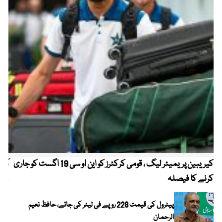
کیریبین پریمیئر لیگ ، قومی کرکٹرز کو این او سی 19 اگست کو جاری
آز
کرنے کا فیصلہ
چھی
پیٹرول کی قیمت 228 روپے فی لیٹر کی جائے، حافظ نعیم
الرحمان