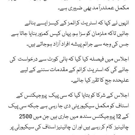
مکمل عملدرآمد بھی ضروری ہے۔
انہوں نے کہا کہ اسٹریٹ کرائمز کے کیسز ایسے بنائے
جائیں تاکہ ملزمان کو سزا ہو، یہاں کیس کمزور بنایا جاتا ہے
جس کی وجہ سے جرائم پیشہ افراد آزاد ہوجاتے ہیں۔
اجلاس میں فیصلہ کیا گیا کہ ہائی کورٹ سے درخواست کی
جائے گی کہ اسٹریٹ کرائم کے مقدمات سننے کے لیے
علیحدہ جج کا تقرر کیا جائے۔
اجلاس کے شرکا کو بتایا گیا کہ سی پیک پروجیکٹس کے
اسٹاف کو مکمل سیکیوریٹی دی جا رہی ہے جبکہ سی پیک
کے 12 پروجیکٹس سندھ میں جاری ہیں جن میں 2500
چائینیز کام کر رہے ہیں اور ان چائینیز اسٹاف کی سیکیورٹی پر