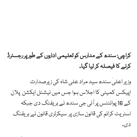
کراچی: سندھ کے مدارس کو تعلیمی اداروں کے طور پر رجسٹرڈ
کرنے کا فیصلہ کر لیا گیا۔
وزیر اعلیٰ سندھ سید مراد علی شاہ کی زیرصدارت
اپیکس کمیٹی کا اجلاس ہوا جس میں نیشنل ایکشن پلان
کے 16 پوائنٹس پر آئی جی سندھ نے بریفنگ دی جبکہ
اسٹریٹ کرائم کی قانون سازی پر سیکرٹری قانون نے بریفنگ
دی۔