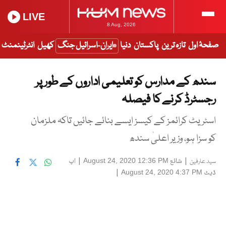
LIVE
8 Aug, 2026
صفحۂ اول
تازہ ترین
پاکستان
دنیا
ایران-اسرائیل جنگ
کھیل
انٹرٹینمنٹ
سندھ کے مدارس کو تعلیمی اداروں کے طور پر
رجسٹرڈ کرنے کا فیصلہ
اسٹریٹ کرائمز کے کیسز ایسے بنائے جائیں تاکہ ملزمان
کو سزا ہو، وزیر اعلیٰ سندھ
|
شائع
|
اپ
August 24, 2020 12:36 PM
سید عارفین
ڈیٹ
|
August 24, 2020 4:37 PM