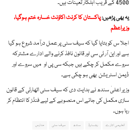
4500 کے قریب اہلکار تعینات ہیں۔
یہ بھی پڑھیں:
پاکستان کا کرنٹ اکاؤنٹ خسارہ ختم ہوگیا،
وزیراعظم
اجلا س کو بتایا گیا کہ سیف سٹی پر عمل درآمد شروع ہو گیا
ہے اور این آر ٹی سی اور قانون نافذ کرنے والے ادارے مشترکہ
سروے مکمل کر چکے ہیں جبکہ سی پی او میں سروے اور
ڈیمن اسٹریشن بھی ہو چکی ہے۔
وزیر اعلیٰ سندھ نے ہدایت دی کہ سیف سٹی اتھارٹی کے قانون
سازی مکمل کی جائے اس منصوبے کے لیے فنڈز کا انتظام کر
رہا ہوں۔
تعلیمی ادارے
رجسٹرڈ
سندھ
سیف سٹی
مدارس