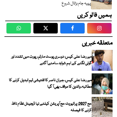
پہیہ جام ہڑتال شروع
ہمیں فالو کریں
WhatsApp
Twitter
Facebook
Faceboo
متعلقہ خبریں
میر رضا علی کیس: دوسری پوسٹ مارٹم رپورٹ میں تشدد اور
گولی لگنے کے اہم شواہد سامنے آگئے
میر رضا علی کیس، جبران ناصر کا تفتیشی ٹیم تبدیل کرنے کا
مطالبہ، والدین کا موقف بھی آ گیا
حج 2027: پرائیویٹ حج آپریشن کیلئے نیا ڈیجیٹل نظام نافذ
کرنے کا فیصلہ