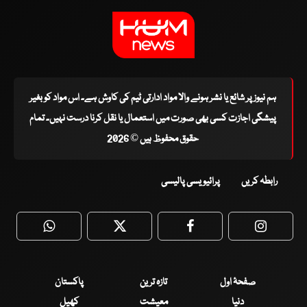
ہم نیوز پر شائع یا نشر ہونے والا مواد ادارتی ٹیم کی کاوش ہے۔ اس مواد کو بغیر
پیشگی اجازت کسی بھی صورت میں استعمال یا نقل کرنا درست نہیں۔ تمام
حقوق محفوظ ہیں © 2026
رابطہ کریں
پرائیویسی پالیسی
WhatsApp
Twitter
Facebook
Faceboo
صفحۂ اول
تازہ ترین
پاکستان
دنیا
معیشت
کھیل