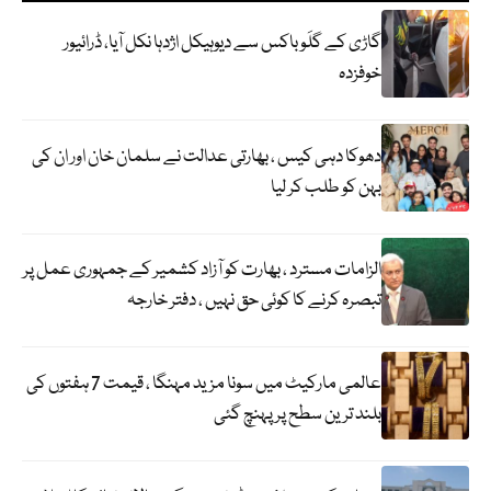
گاڑی کے گلَو باکس سے دیوہیکل اژدہا نکل آیا، ڈرائیور
خوفزدہ
دھوکا دہی کیس ، بھارتی عدالت نے سلمان خان اور ان کی
بہن کو طلب کر لیا
الزامات مسترد ، بھارت کو آزاد کشمیر کے جمہوری عمل پر
تبصرہ کرنے کا کوئی حق نہیں ، دفتر خارجہ
عالمی مارکیٹ میں سونا مزید مہنگا ، قیمت 7 ہفتوں کی
بلند ترین سطح پر پہنچ گئی