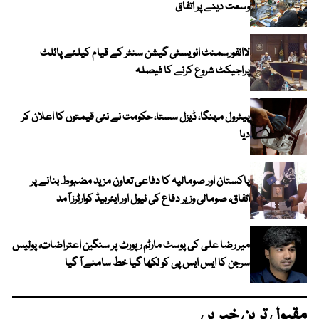
وسعت دینے پر اتفاق
لاانفورسمنٹ انویسٹی گیشن سنٹر کے قیام کیلئے پائلٹ
پراجیکٹ شروع کرنے کا فیصلہ
پیٹرول مہنگا، ڈیزل سستا، حکومت نے نئی قیمتوں کا اعلان کر
دیا
پاکستان اور صومالیہ کا دفاعی تعاون مزید مضبوط بنانے پر
اتفاق، صومالی وزیر دفاع کی نیول اور ایئرہیڈ کوارٹرز آمد
میر رضا علی کی پوسٹ مارٹم رپورٹ پر سنگین اعتراضات، پولیس
سرجن کا ایس ایس پی کو لکھا گیا خط سامنے آ گیا
مقبول ترین خبریں