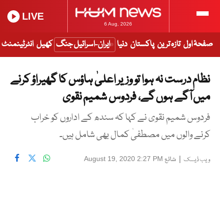
LIVE
6 Aug, 2026
صفحۂ اول
تازہ ترین
پاکستان
دنیا
ایران-اسرائیل جنگ
کھیل
انٹرٹینمنٹ
نظام درست نہ ہوا تو وزیر اعلیٰ ہاؤس کا گھیراؤ کرنے
میں آگے ہوں گے، فردوس شمیم نقوی
فردوس شمیم نقوی نے کہا کہ سندھ کے اداروں کو خراب
کرنے والوں میں مصطفیٰ کمال بھی شامل ہیں۔
|
شائع
August 19, 2020 2:27 PM
ویب ڈیسک