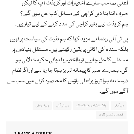
اعلیٰ صاحب سارے اختیارات اور کریڈٹ آپ کا لیکن
صرف اتنا بتا دیں کراچی کے مسائل کب حل ہوں گے ؟
ہم کریڈٹ لیے بغیر کراچی کی مدد کرنے کے لیے تیار ہیں۔
پی ٹی آئی رہنما نے مزید کہا کہ ہم نفرت کی سیاست پر نہیں
بلکہ سندھ کی اکائی پر یقین رکھتے ہیں۔ مستقل بنیادوں پر
مسئلے کا حل چاہیے تو بااختیار بلدیاتی حکومت لانی ہو
گی۔ ہمارے صبر کا پیمانہ لبریز ہوتا جا رہا ہے اور اگر نظام
درست نہ ہوا تو وزیراعلیٰ ہاؤس کا محاصرہ کرنے میں سب سے
آگے ہوں گے۔
بی آر ٹی
پاکستان تحریک انصاف
پی ٹی آئی
پیپلز پارٹی
فردوس شمیم نقوی