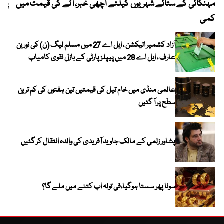
مہنگائی کے ستائے شہریوں کیلئے اچھی خبر، آٹے کی قیمت میں
پیٹ
کمی
آزاد کشمیر الیکشن ، ایل اے 27 میں مسلم لیگ (ن) کی نورین
عارف ، ایل اے 28 میں پیپلز پارٹی کے بازل نقوی کامیاب
عالمی منڈی میں خام تیل کی قیمتیں تین ہفتوں کی کم ترین
سطح پر آ گئیں
پشاور زلمی کے مالک جاوید آفریدی کی والدہ انتقال کر گئیں
سونا پھر سستا ہوگیا،فی تولہ اب کتنے میں ملے گا؟