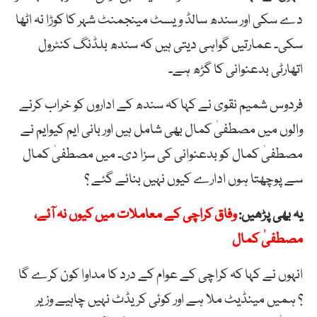
دے سکی اور سندھ سالڈ ویسٹ مینجمنٹ شہر کا کوڑا نہ اٹھا
سکی۔ عمارتیں گواہی دیتی ہیں کہ سندھ بلڈنگ کنٹرول
اتھارٹی بدعنوانی کا گڑھ ہے۔
فردوس شمیم نقوی نے کہا کہ سندھ کے اداروں کو خراب کرنے
والوں میں مصطفیٰ کمال بھی شامل ہیں اور بانی ایم کیوایم نے
مصطفیٰ کمال کو بدعنوانی کی سزا دی۔ میں مصطفیٰ کمال
سے پوچھتا ہوں ادارے کیوں نہیں بنائے گئے ؟
یہ بھی پڑھیں:
وفاق کراچی کے معاملات میں کیوں نہ آئے،
مصطفیٰ کمال
انہوں نے کہا کہ کراچی کے عوام کے درد کا مداوا کون کرے گا
؟ ہمیں مینڈیٹ ملا ہے اور کوئی کریڈٹ نہیں چاہیے وزیر