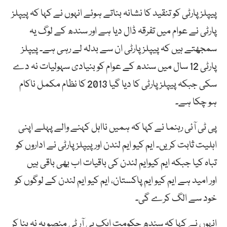
پیپلز پارٹی کو تنقید کا نشانہ بناتے ہوئے انہوں نے کہا کہ پیپلز
پارٹی نے عوام میں تفرقہ ڈال دیا ہے اور سندھ کے لوگ یہ
سمجھتے ہیں کہ پیپلز پارٹی ان سے بدلہ لے رہی ہے۔ پیپلز
پارٹی 12 سال میں سندھ کے عوام کو بنیادی سہولیات نہ دے
سکی جبکہ پیپلز پارٹی کا دیا گیا 2013 کا نظام مکمل ناکام
ہو چکا ہے۔
پی ٹی آئی رہنما نے کہا کہ ہمیں نااہل کہنے والے پہلے اپنی
اہلیت ثابت کریں۔ ایم کیو ایم لندن اور پیپلز پارٹی نے اداروں کو
تباہ کیا جبکہ ایم کیوایم لندن کی باقیات اب بھی باقی ہیں
اور امید ہے ایم کیو ایم پاکستان، ایم کیو ایم لندن کے لوگوں کو
خود سے الگ کرے گی۔
انہوں نے کہا کہ سندھ حکومت ایک بی آر ٹی منصوبہ نہ بنا کر