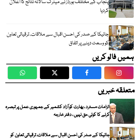
پنجاب کے مختلف بورڈز نے میٹرک سالانہ نتائج کا اعلان
کردیا
جائیکا کے صدر کی احسن اقبال سے ملاقات، ترقیاتی تعاون
کو وسعت دینے پر اتفاق
ہمیں فالو کریں
WhatsApp
Twitter
Facebook
Faceboo
متعلقہ خبریں
الزامات مسترد ، بھارت کو آزاد کشمیر کے جمہوری عمل پر تبصرہ
کرنے کا کوئی حق نہیں ، دفتر خارجہ
جائیکا کے صدر کی احسن اقبال سے ملاقات، ترقیاتی تعاون کو