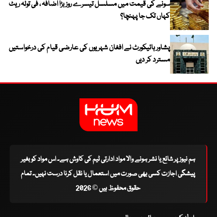
سونے کی قیمت میں مسلسل تیسرے روز بڑا اضافہ ، فی تولہ ریٹ
کہاں تک جا پہنچا؟
پشاور ہائیکورٹ نے افغان شہریوں کی عارضی قیام کی درخواستیں
مسترد کر دیں
ہم نیوز پر شائع یا نشر ہونے والا مواد ادارتی ٹیم کی کاوش ہے۔ اس مواد کو بغیر
پیشگی اجازت کسی بھی صورت میں استعمال یا نقل کرنا درست نہیں۔ تمام
حقوق محفوظ ہیں © 2026