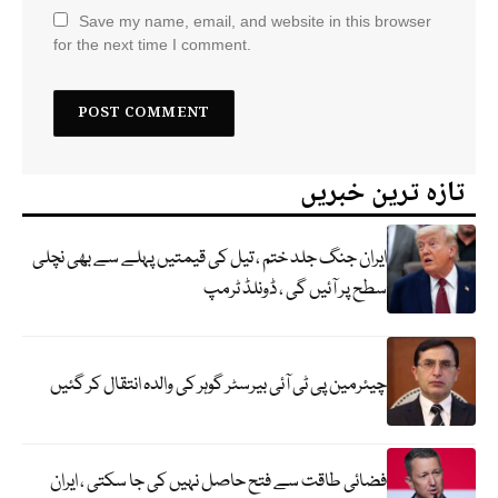
Save my name, email, and website in this browser
for the next time I comment.
تازہ ترین خبریں
ایران جنگ جلد ختم ، تیل کی قیمتیں پہلے سے بھی نچلی
سطح پر آئیں گی ، ڈونلڈ ٹرمپ
چیئرمین پی ٹی آئی بیرسٹر گوہر کی والدہ انتقال کر گئیں
فضائی طاقت سے فتح حاصل نہیں کی جا سکتی ، ایران