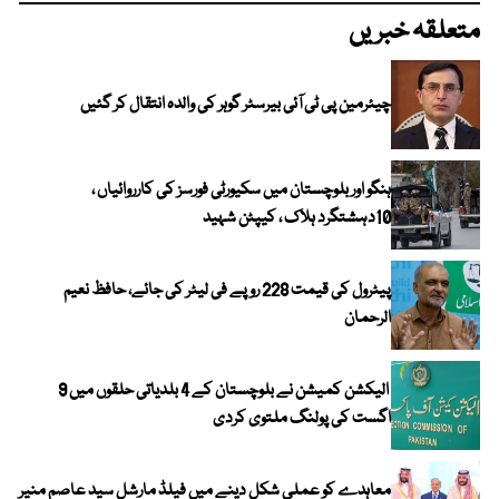
متعلقہ خبریں
چیئرمین پی ٹی آئی بیرسٹر گوہر کی والدہ انتقال کر گئیں
ہنگو اور بلوچستان میں سکیورٹی فورسز کی کارروائیاں ،
10دہشتگرد ہلاک ، کیپٹن شہید
پیٹرول کی قیمت 228 روپے فی لیٹر کی جائے، حافظ نعیم
الرحمان
الیکشن کمیشن نے بلوچستان کے 4 بلدیاتی حلقوں میں 9
اگست کی پولنگ ملتوی کردی
معاہدے کو عملی شکل دینے میں فیلڈ مارشل سید عاصم منیر