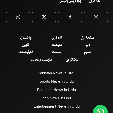
رابطہ کریں
پرائیویسی پالیسی
WhatsApp
Twitter
Facebook
Faceboo
صفحۂ اول
تازہ ترین
پاکستان
دنیا
معیشت
کھیل
تعلیم
صحت
انٹرٹینمنٹ
ٹیکنالوجی
دلچسپ و عجیب
Pakistan News in Urdu
Sports News in Urdu
Business News in Urdu
Tech News in Urdu
Entertainment News in Urdu