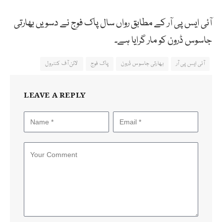
آئی ایس پی آر کے مطابق رواں سال پاک فوج نے دسویں بھارتی
جاسوس ڈرون کو مار گرایا ہے۔
آئی ایس پی آر
بھارتی جاسوس ڈرون
پاک فوج
لائن آف کنٹرول
LEAVE A REPLY