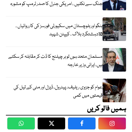
جنگ سے نکلیں ، امریکی جنرل کا صدر ٹرمپ کو مشورہ
ہنگو اور بلوچستان میں سکیورٹی فورسز کی کارروائیاں ،
10دہشتگرد ہلاک ، کیپٹن شہید
مسلمان متحد ہوں تو ہر چیلنج کا ڈٹ کر مقابلہ کر سکتے
ہیں، ایرانی وزیر خارجہ
عوام کو جزوی ریلیف، پیٹرول، ڈیزل اور مٹی کے تیل کی
قیمتوں میں کمی
ہمیں فالو کریں
WhatsApp
Twitter
Facebook
Faceboo