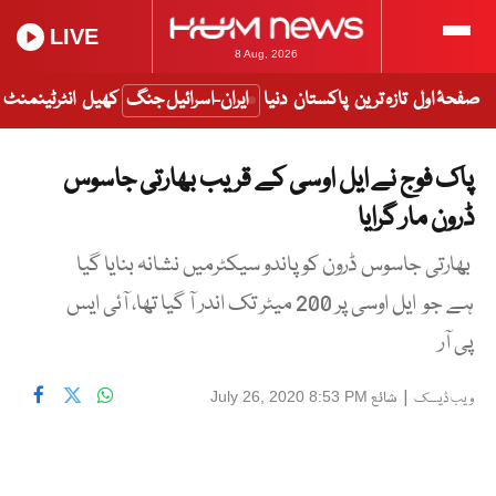
LIVE
8 Aug, 2026
صفحۂ اول
تازہ ترین
پاکستان
دنیا
ایران-اسرائیل جنگ
کھیل
انٹرٹینمنٹ
پاک فوج نے ایل اوسی کے قریب بھارتی جاسوس
ڈرون مار گرایا
بھارتی جاسوس ڈرون کو پاندو سیکٹرمیں نشانہ بنایا گیا
ہے جو ایل اوسی پر 200 میٹر تک اندر آ گیا تھا، آئی ایس
پی آر
|
شائع
July 26, 2020 8:53 PM
ویب ڈیسک