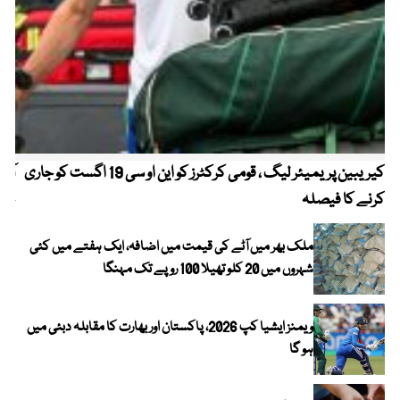
کیریبین پریمیئر لیگ ، قومی کرکٹرز کو این او سی 19 اگست کو جاری
آز
کرنے کا فیصلہ
چھی
ملک بھر میں آٹے کی قیمت میں اضافہ، ایک ہفتے میں کئی
شہروں میں 20 کلو تھیلا 100 روپے تک مہنگا
ویمنز ایشیا کپ 2026، پاکستان اور بھارت کا مقابلہ دبئی میں
ہو گا