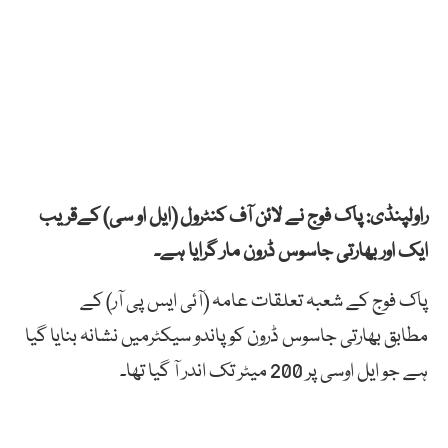
راولپنڈی: پاک فوج نے لائن آف کنٹرول (ایل او سی) کےقریب
ایک اور بھارتی جاسوس ڈرون مار گرایا ہے۔
پاک فوج کے شعبہ تعلقات عامہ (آئی ایس پی آر) کے
مطابق بھارتی جاسوس ڈرون کو پاندو سیکٹرمیں نشانہ بنایا گیا
ہے جو ایل اوسی پر 200 میٹر تک اندر آ گیا تھا۔