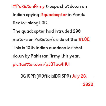
#PakistanArmy
troops shot down an
Indian spying
#quadcopter
in Pandu
Sector along LOC.
The quadcopter had intruded 200
meters on Pakistan’s side of the
#LOC
.
This is 10th Indian quadcopter shot
down by Pakistan Army this year.
pic.twitter.com/pJQTau4HVl
July 26,
— DG ISPR (@OfficialDGISPR)
2020