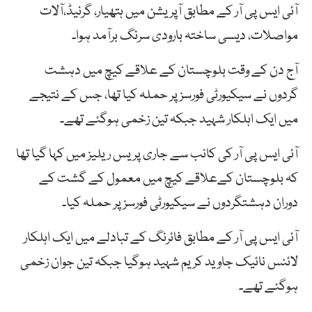
آئی ایس پی آر کے مطابق آپریشن میں ہتھیار، گرنیڈ،آلات
مواصلات، دیسی ساختہ بارودی سرنگ برآمد ہوا۔
آج دن کے وقت بلوچستان کے علاقے کیچ میں دہشت
گردوں نے سیکیورٹی فورسز پر حملہ کیا تھا، جس کے نتیجے
میں ایک اہلکار شہید جبکہ تین زخمی ہوگئے تھے۔
آئی ایس پی آر کی کانب سے جاری پریس ریلیز میں کہا گیا تھا
کہ بلوچستان کےعلاقے کیچ میں معمول کے گشت کے
دوران دہشتگردوں نے سیکیورٹی فورسز پر حملہ کیا۔
آئی ایس پی آر کے مطابق فائرنگ کے تبادلے میں ایک اہلکار
لائنس نائیک جاوید کریم شہید ہوگیا جبکہ تین جوان زخمی
ہوگئے تھے۔