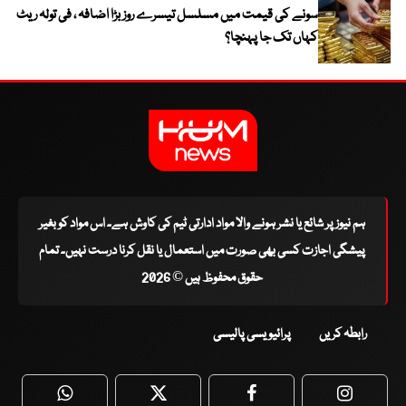
سونے کی قیمت میں مسلسل تیسرے روز بڑا اضافہ ، فی تولہ ریٹ
کہاں تک جا پہنچا؟
ہم نیوز پر شائع یا نشر ہونے والا مواد ادارتی ٹیم کی کاوش ہے۔ اس مواد کو بغیر
پیشگی اجازت کسی بھی صورت میں استعمال یا نقل کرنا درست نہیں۔ تمام
حقوق محفوظ ہیں © 2026
رابطہ کریں
پرائیویسی پالیسی