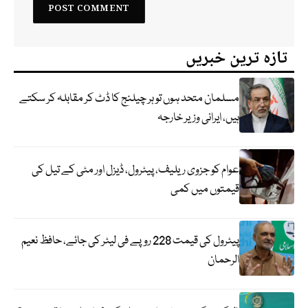
تازہ ترین خبریں
مسلمان متحد ہوں تو ہر چیلنج کا ڈٹ کر مقابلہ کر سکتے
ہیں، ایرانی وزیر خارجہ
عوام کو جزوی ریلیف، پیٹرول، ڈیزل اور مٹی کے تیل کی
قیمتوں میں کمی
پیٹرول کی قیمت 228 روپے فی لیٹر کی جائے، حافظ نعیم
الرحمان