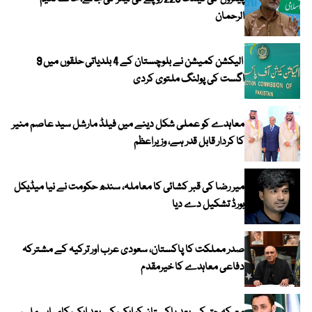
الرحمان
الیکشن کمیشن نے بلوچستان کے 4 بلدیاتی حلقوں میں 9
اگست کی پولنگ ملتوی کردی
معاہدے کو عملی شکل دینے میں فیلڈ مارشل سید عاصم منیر
کا کردار قابل قدر ہے، وزیراعظم
میر رضا کی قبر کشائی کا معاملہ، سندھ حکومت نے نیا میڈیکل
بورڈ تشکیل دے دیا
صدر مملکت کا پاکستان، سعودی عرب اور ترکیہ کے مشترکہ
دفاعی معاہدے کا خیرمقدم