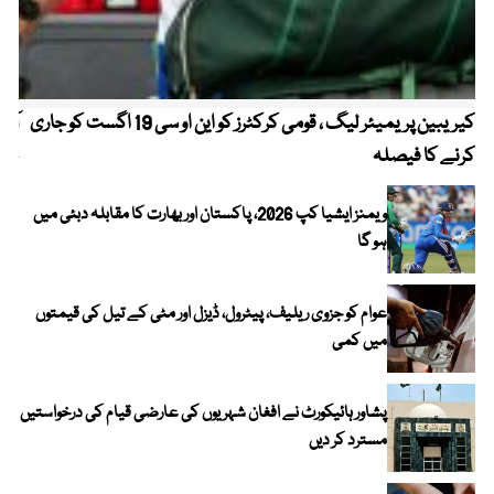
کیریبین پریمیئر لیگ ، قومی کرکٹرز کو این او سی 19 اگست کو جاری
آز
کرنے کا فیصلہ
چھی
ویمنز ایشیا کپ 2026، پاکستان اور بھارت کا مقابلہ دبئی میں
ہو گا
عوام کو جزوی ریلیف، پیٹرول، ڈیزل اور مٹی کے تیل کی قیمتوں
میں کمی
پشاور ہائیکورٹ نے افغان شہریوں کی عارضی قیام کی درخواستیں
مسترد کر دیں