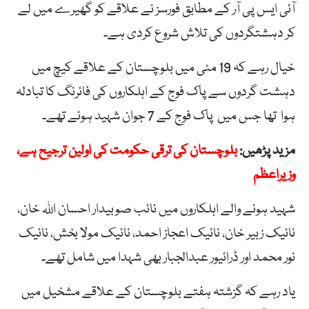
آئی ایس پی آر کے مطابق فورسز نے علاقے کو گھیرے میں لے
کر دہشتگردوں کی تلاش شروع کردی ہے۔
خیال رہے کہ 19 مئی میں بلوچستان کے علاقے کیچ میں
دہشت گردوں سے پاک فوج کے اہلکاروں کی فائرنگ کا تبادلہ
ہوا تھا جس میں پاک فوج کے 7 جوان شہید ہوئے تھے۔
مزید پڑھیں:
بلوچستان کی ترقی حکومت کی اولین ترجیح ہے،
وزیراعظم
شہید ہونے والے اہلکاروں میں نائب صوبیدار احسان اللہ خان،
نائیک زبیر خان، نائیک اعجاز احمد، نائیک مولا بخش، نائیک
نور محمد اور ڈرائیور عبدالجبار بھی شہدا میں شامل تھے۔
یاد رہے کہ گزشتہ ہفتے بلوچستان کے علاقے مشخیل میں