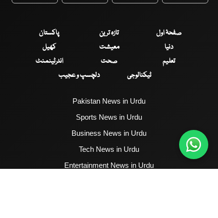
WhatsApp
Twitter
Facebook
Faceboo
صفحۂ اول
تازہ ترین
پاکستان
دنیا
معیشت
کھیل
تعلیم
صحت
انٹرٹینمنٹ
ٹیکنالوجی
دلچسپ و عجیب
Pakistan News in Urdu
Sports News in Urdu
Business News in Urdu
Tech News in Urdu
Entertainment News in Urdu
Health News in Urdu
Hum News English