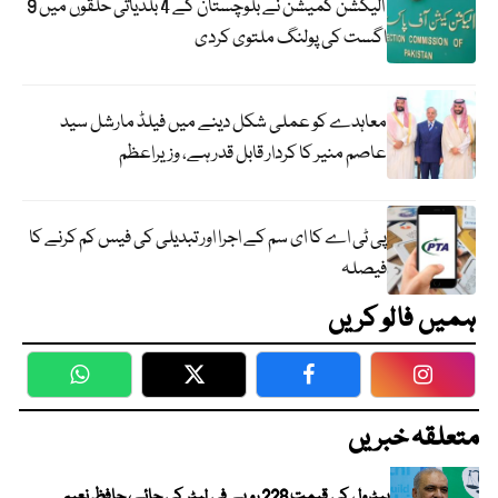
الیکشن کمیشن نے بلوچستان کے 4 بلدیاتی حلقوں میں 9
اگست کی پولنگ ملتوی کردی
معاہدے کو عملی شکل دینے میں فیلڈ مارشل سید
عاصم منیر کا کردار قابل قدر ہے، وزیراعظم
پی ٹی اے کا ای سم کے اجرا اور تبدیلی کی فیس کم کرنے کا
فیصلہ
ہمیں فالو کریں
WhatsApp
Twitter
Facebook
Faceboo
متعلقہ خبریں
پیٹرول کی قیمت 228 روپے فی لیٹر کی جائے، حافظ نعیم