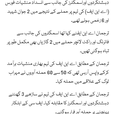
دہشتگردوں اوراسمگلرز کی جانب سے انسداد منشیات فورس
(اے این ایف) کی ٹیم پر حملے کے نتیجے میں 2 جوان شہید
اور 6 زخمی ہوئے تھے۔
ترجمان اے این ایفنے کہا تھا اسمگلروں کی جانب سے
فائرنگ اور راکٹ لانچر حملے میں 2 گاڑیاں بھی مکمل طور پر
تباہ ہوگئی تھیں۔
ترجمان کے مطابق اے این ایف کی ٹیم بھاری منشیات برآمد
کرکے واپس آرہی تھی کہ 50 سے 60 حملہ آوروں نے مہراب
لوگ کے علاقے میں حملہ کیا۔
ترجمان کے مطابق اے این ایف کی ٹیم نے ساڑھے 3 گھنٹے
دہشتگردوں اور اسمگلرز کا مقابلہ کیا۔ ایف سی کے اہلکار
پہنچنے پر حملہ آور فرار ہوگئے۔