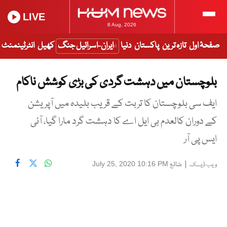
LIVE
8 Aug, 2026
صفحۂ اول
تازہ ترین
پاکستان
دنیا
ایران-اسرائیل جنگ
کھیل
انٹرٹینمنٹ
بلوچستان میں دہشت گردی کی بڑی کوشش ناکام
ایف سی بلوچستان کا تربت کے قریب بلیدہ میں آپریشن
کے دوران کالعدم بی ایل اے کا دہشت گرد مارا گیا، آئی
ایس پی آر
|
شائع
July 25, 2020 10:16 PM
ویب ڈیسک