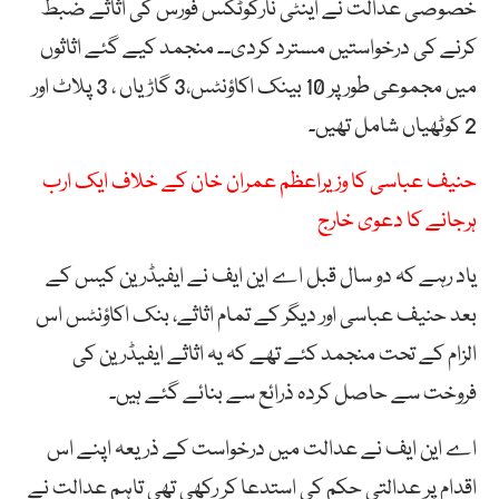
خصوصی عدالت نے اینٹی نارکوٹکس فورس کی اثاثے ضبط
کرنے کی درخواستیں مسترد کردی۔۔ منجمد کیے گئے اثاثوں
میں مجموعی طور پر 10 بینک اکاؤنٹس،3 گاڑیاں ، 3 پلاٹ اور
2 کوٹھیاں شامل تھیں۔
حنیف عباسی کا وزیراعظم عمران خان کے خلاف ایک ارب
ہرجانے کا دعوی خارج
یاد رہے کہ دو سال قبل اے این ایف نے ایفیڈرین کیس کے
بعد حنیف عباسی اور دیگر کے تمام اثاثے، بنک اکاؤنٹس اس
الزام کے تحت منجمد کئے تھے کہ یہ اثاثے ایفیڈرین کی
فروخت سے حاصل کردہ ذرائع سے بنائے گئے ہیں۔
اے این ایف نے عدالت میں درخواست کے ذریعہ اپنے اس
اقدام پر عدالتی حکم کی استدعا کر رکھی تھی تاہم عدالت نے