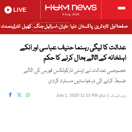
LIVE
8 Aug, 2026
صفحۂ اول
تازہ ترین
پاکستان
دنیا
ایران-اسرائیل جنگ
کھیل
انٹرٹینمنٹ
عدالت کا لیگی رہنما حنیف عباسی اور انکے
اہلخانہ کے اثاثے بحال کرنے کا حکم
خصوصی عدالت نے اینٹی نارکوٹکس فورس کی اثاثے
ضبط کرنے کی درخواستیں مسترد کردی
|
شائع
July 1, 2020 11:13 PM
ویب ڈیسک