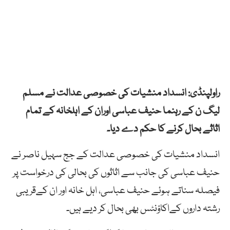
راولپنڈی: انسداد منشیات کی خصوصی عدالت نے مسلم
لیگ ن کے رہنما حنیف عباسی اوران کے اہلخانہ کے تمام
اثاثے بحال کرنے کا حکم دے دیا۔
انسداد منشیات کی خصوصی عدالت کے جج سہیل ناصر نے
حنیف عباسی کی جانب سے اثاثوں کی بحالی کی درخواست پر
فیصلہ سناتے ہوئے حنیف عباسی، اہل خانہ اور ان کےقریبی
رشتہ داروں کےاکاؤنٹس بھی بحال کر دیے ہیں۔