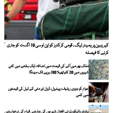
کیریبین پریمیئر لیگ ، قومی کرکٹرز کو این او سی 19 اگست کو جاری
آز
کرنے کا فیصلہ
چھی
ملک بھر میں آٹے کی قیمت میں اضافہ، ایک ہفتے میں کئی
شہروں میں 20 کلو تھیلا 100 روپے تک مہنگا
عوام کو جزوی ریلیف، پیٹرول، ڈیزل اور مٹی کے تیل کی قیمتوں
میں کمی
پشاور ہائیکورٹ نے افغان شہریوں کی عارضی قیام کی درخواستیں