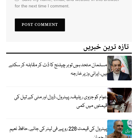
for the next time I comment.
تازہ ترین خبریں
مسلمان متحد ہوں تو ہر چیلنج کا ڈٹ کر مقابلہ کر سکتے
ہیں، ایرانی وزیر خارجہ
عوام کو جزوی ریلیف، پیٹرول، ڈیزل اور مٹی کے تیل کی
قیمتوں میں کمی
پیٹرول کی قیمت 228 روپے فی لیٹر کی جائے، حافظ نعیم
الرحمان