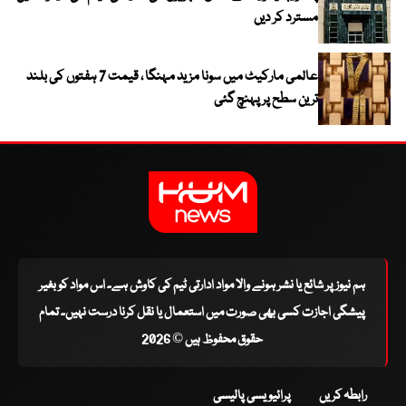
مسترد کر دیں
عالمی مارکیٹ میں سونا مزید مہنگا ، قیمت 7 ہفتوں کی بلند
ترین سطح پر پہنچ گئی
ہم نیوز پر شائع یا نشر ہونے والا مواد ادارتی ٹیم کی کاوش ہے۔ اس مواد کو بغیر
پیشگی اجازت کسی بھی صورت میں استعمال یا نقل کرنا درست نہیں۔ تمام
حقوق محفوظ ہیں © 2026
رابطہ کریں
پرائیویسی پالیسی