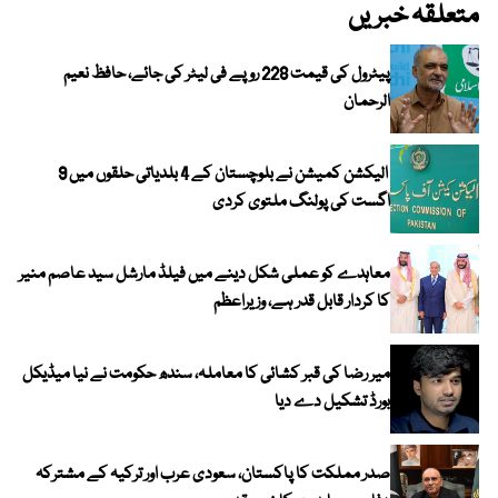
متعلقہ خبریں
پیٹرول کی قیمت 228 روپے فی لیٹر کی جائے، حافظ نعیم
الرحمان
الیکشن کمیشن نے بلوچستان کے 4 بلدیاتی حلقوں میں 9
اگست کی پولنگ ملتوی کردی
معاہدے کو عملی شکل دینے میں فیلڈ مارشل سید عاصم منیر
کا کردار قابل قدر ہے، وزیراعظم
میر رضا کی قبر کشائی کا معاملہ، سندھ حکومت نے نیا میڈیکل
بورڈ تشکیل دے دیا
صدر مملکت کا پاکستان، سعودی عرب اور ترکیہ کے مشترکہ