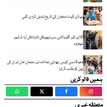
ایم ڈی کیٹ امتحان کی تاریخ تبدیل کردی گئی
گاڑی کے گلَو باکس سے دیوہیکل اژدہا نکل آیا، ڈرائیور
خوفزدہ
دھوکا دہی کیس ، بھارتی عدالت نے سلمان خان اور ان کی
بہن کو طلب کر لیا
ہمیں فالو کریں
WhatsApp
Twitter
Facebook
Faceboo
متعلقہ خبریں