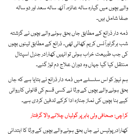
والے بچوں میں گیارہ سالہ عائزہ، آٹھ سالہ سعد اور دو سالہ
صفا شامل ہیں۔
ذمہ دار ذرائع کے مطابق جاں بحق ہونے والے بچوں نے گزشتہ
شب برگراورآئس کریم کھائی تھی۔ ذرائع کے مطابق تینوں بچوں
کی جب طبیعت خراب ہوئی تو انہیں کھارادر جنرل اسپتال
منتقل کیا گیا جہاں وہ دوران علاج دم توڑ گئے۔
ہم نیوز کو اس سلسلے میں ذمہ دار ذرائع نے بتایا ہے کہ جاں
بحق ہونے والے بچوں کے ورثا نے کسی قسم کی قانونی کارروائی
کیے بنا بچوں کی نماز جنازہ ادا کرکے تدفین کردی ہے۔
کراچی: صحافی ولی بابر پر گولیاں چلانے والا گرفتار
کھارادر پولیس نے جاں بحق ہونے والے بچوں کے ورثا کا ابتدائی