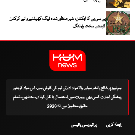
پی سی بی کا ایکشن، غیر منظور شدہ لیگ کھیلنے والے کرکٹرز
کیلئے سخت وارننگ
ہم نیوز پر شائع یا نشر ہونے والا مواد ادارتی ٹیم کی کاوش ہے۔ اس مواد کو بغیر
پیشگی اجازت کسی بھی صورت میں استعمال یا نقل کرنا درست نہیں۔ تمام
حقوق محفوظ ہیں © 2026
رابطہ کریں
پرائیویسی پالیسی