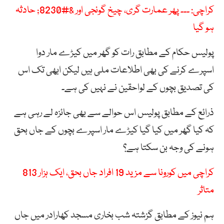
کراچی: ۔۔۔ پھر عمارت گری، چیخ گونجی اور &#8230; حادثہ
ہو گیا
پولیس حکام کے مطابق رات کو گھر میں کیڑے مار دوا
اسپرے کرنے کی بھی اطلاعات ملی ہیں لیکن ابھی تک اس
کی تصدیق بچوں کے لواحقین نے نہیں کی ہے۔
ذرائع کے مطابق پولیس اس حوالے سے بھی جائزہ لے رہی ہے
کہ کیا گھر میں کیا گیا کیڑے مار اسپرے بچوں کے جاں بحق
ہونے کی وجہ بن سکتا ہے؟
کراچی میں کورونا سے مزید 19 افراد جاں بحق، ایک ہزار 813
متاثر
ہم نیوز کے مطابق گزشتہ شب بخاری مسجد کھارادر میں جاں