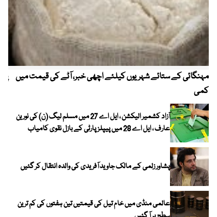
مہنگائی کے ستائے شہریوں کیلئے اچھی خبر، آٹے کی قیمت میں
پیٹ
کمی
آزاد کشمیر الیکشن ، ایل اے 27 میں مسلم لیگ (ن) کی نورین
عارف ، ایل اے 28 میں پیپلز پارٹی کے بازل نقوی کامیاب
پشاور زلمی کے مالک جاوید آفریدی کی والدہ انتقال کر گئیں
عالمی منڈی میں خام تیل کی قیمتیں تین ہفتوں کی کم ترین
سطح پر آ گئیں