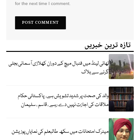
for the next time I comment.
تازہ ترین خبریں
تھائی لینڈ میں فٹبال میچ کے دوران کھلاڑی آسمانی بجلی
گرنے سے ہلاک
والد کی صحت پر شدید تشویش ہے، پاکستانی حکام
ملاقات کی اجازت نہیں دے رہے ، قاسم ، سلیمان
میٹرک امتحانات میں سکھ طالبعلم کی نمایاں پوزیشن