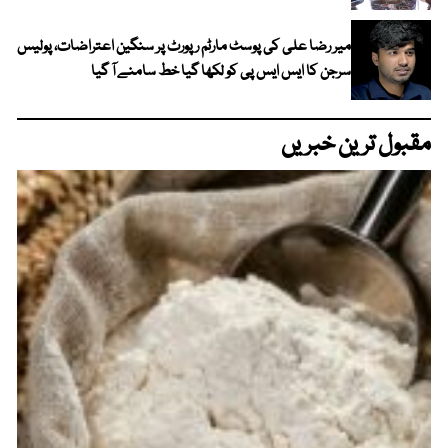
میر رضا علی کی پوسٹ مارٹم رپورٹ پر سنگین اعتراضات، پولیس
سرجن کا ایس ایس پی کو لکھا گیا خط سامنے آ گیا
مقبول ترین خبریں