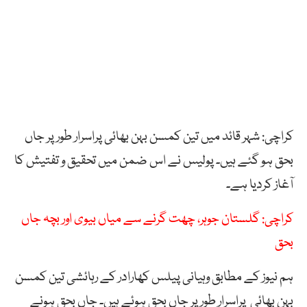
کراچی: شہر قائد میں تین کمسن بہن بھائی پراسرار طور پر جاں
بحق ہو گئے ہیں۔ پولیس نے اس ضمن میں تحقیق و تفتیش کا
آغاز کردیا ہے۔
کراچی: گلستان جوہر، چھت گرنے سے میاں بیوی اور بچہ جاں
بحق
ہم نیوز کے مطابق وہیانی پیلس کھارادر کے رہائشی تین کمسن
بہن بھائی پراسرار طور پر جاں بحق ہوئے ہیں۔ جاں بحق ہونے