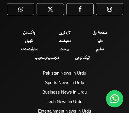
WhatsApp
Twitter
Facebook
Faceboo
صفحۂ اول
تازہ ترین
پاکستان
دنیا
معیشت
کھیل
تعلیم
صحت
انٹرٹینمنٹ
ٹیکنالوجی
دلچسپ و عجیب
Pakistan News in Urdu
Sports News in Urdu
Business News in Urdu
Tech News in Urdu
Entertainment News in Urdu
Health News in Urdu