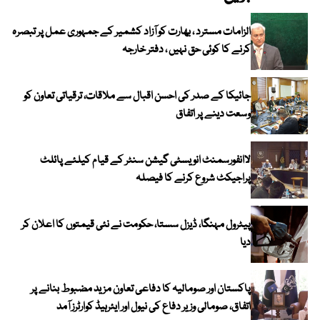
الزامات مسترد ، بھارت کو آزاد کشمیر کے جمہوری عمل پر تبصرہ
کرنے کا کوئی حق نہیں ، دفتر خارجہ
جائیکا کے صدر کی احسن اقبال سے ملاقات، ترقیاتی تعاون کو
وسعت دینے پر اتفاق
لاانفورسمنٹ انویسٹی گیشن سنٹر کے قیام کیلئے پائلٹ
پراجیکٹ شروع کرنے کا فیصلہ
پیٹرول مہنگا، ڈیزل سستا، حکومت نے نئی قیمتوں کا اعلان کر
دیا
پاکستان اور صومالیہ کا دفاعی تعاون مزید مضبوط بنانے پر
اتفاق، صومالی وزیر دفاع کی نیول اور ایئرہیڈ کوارٹرز آمد