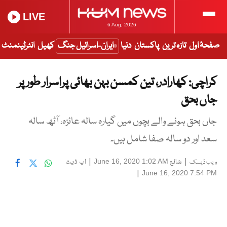
LIVE
6 Aug, 2026
صفحۂ اول
تازہ ترین
پاکستان
دنیا
ایران-اسرائیل جنگ
کھیل
انٹرٹینمنٹ
کراچی: کھارادر، تین کمسن بہن بھائی پراسرار طور پر
جاں بحق
جاں بحق ہونے والے بچوں میں گیارہ سالہ عائزہ، آٹھ سالہ
سعد اور دو سالہ صفا شامل ہیں۔
|
شائع
|
اپ ڈیٹ
June 16, 2020 1:02 AM
ویب ڈیسک
|
June 16, 2020 7:54 PM