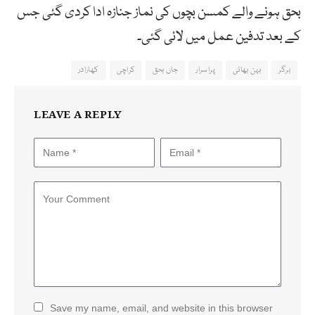
بحق ہونے والے کمسن بچوں کی نماز جنازہ ادا کردی گئی جس
کے بعد تدفین عمل میں لائی گئی۔
برگر
بہن بھائی
پراسرار
جاں بحق
کراچی
کھارادر
LEAVE A REPLY
Save my name, email, and website in this browser