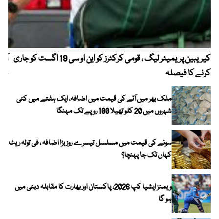
کیریبین پریمیئر لیگ ، قومی کرکٹرز کو این او سی 19 اگست کو جاری
آز
کرنے کا فیصلہ
چھی
ملک بھر میں آٹے کی قیمت میں اضافہ، ایک ہفتے میں کئی
شہروں میں 20 کلو تھیلا 100 روپے تک مہنگا
سونے کی قیمت میں مسلسل تیسرے روز بڑا اضافہ ، فی تولہ ریٹ
کہاں تک جا پہنچا؟
ویمنز ایشیا کپ 2026، پاکستان اور بھارت کا مقابلہ دبئی میں
ہو گا