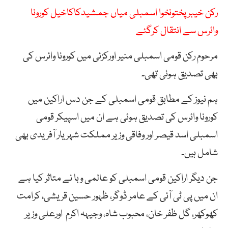
رکن خیبرپختونخوا اسمبلی میاں جمشیدکاکاخیل کورونا
وائرس سے انتقال کرگئے
مرحوم رکن قومی اسمبلی منیر اورکزئی میں کورونا وائرس کی
بھی تصدیق ہوئی تھی۔
ہم نیوز کے مطابق قومی اسمبلی کے جن دس اراکین میں
کورونا وائرس کی تصدیق ہوئی ہے ان میں اسپیکر قومی
اسمبلی اسد قیصر اور وفاقی وزیر مملکت شہریار آفریدی بھی
شامل ہیں۔
جن دیگر اراکین قومی اسمبلی کو عالمی وبا نے متاثر کیا ہے
ان میں پی ٹی آئی کے عامر ڈوگر، ظہور حسین قریشی، کرامت
کھوکھر، گل ظفر خان، محبوب شاہ، وجیہہ اکرم اورعلی وزیر