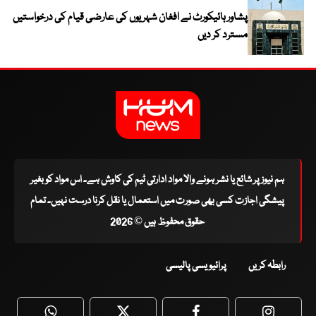
پشاور ہائیکورٹ نے افغان شہریوں کی عارضی قیام کی درخواستیں
مسترد کر دیں
ہم نیوز پر شائع یا نشر ہونے والا مواد ادارتی ٹیم کی کاوش ہے۔ اس مواد کو بغیر
پیشگی اجازت کسی بھی صورت میں استعمال یا نقل کرنا درست نہیں۔ تمام
حقوق محفوظ ہیں © 2026
رابطہ کریں
پرائیویسی پالیسی