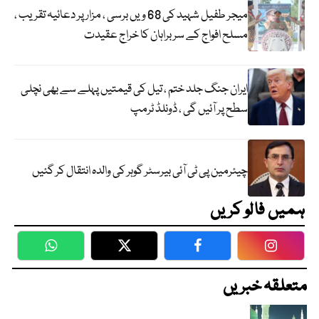
میجر طفیل شہید کی 68 ویں برسی ، مزار پر دعائیہ تقریب ،
مسلح افواج کے سربراہان کا خراج عقیدت
ایران جنگ جلد ختم ، تیل کی قیمتیں پہلے سے بھی نچلی
سطح پر آئیں گی ، ڈونلڈ ٹرمپ
چیئرمین پی ٹی آئی بیرسٹر گوہر کی والدہ انتقال کر گئیں
ہمیں فالو کریں
WhatsApp
Twitter
Facebook
Faceboo
متعلقہ خبریں