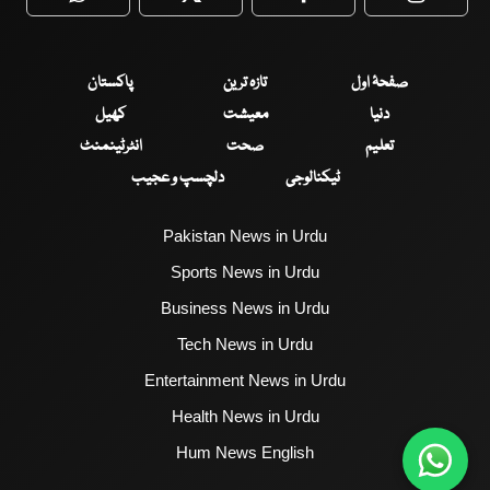
WhatsApp
Twitter
Facebook
Faceboo
صفحۂ اول
تازہ ترین
پاکستان
دنیا
معیشت
کھیل
تعلیم
صحت
انٹرٹینمنٹ
ٹیکنالوجی
دلچسپ و عجیب
Pakistan News in Urdu
Sports News in Urdu
Business News in Urdu
Tech News in Urdu
Entertainment News in Urdu
Health News in Urdu
Hum News English