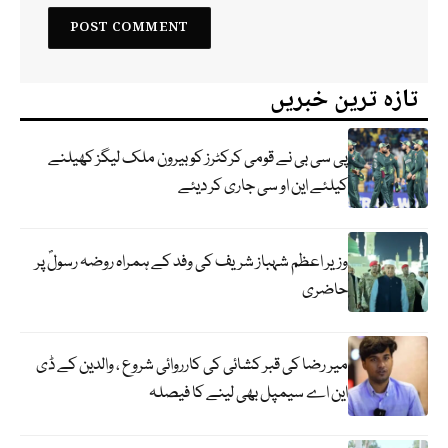
تازہ ترین خبریں
پی سی بی نے قومی کرکٹرز کو بیرون ملک لیگز کھیلنے
کیلئے این او سی جاری کر دیئے
وزیر اعظم شہباز شریف کی وفد کے ہمراہ روضہ رسولؐ پر
حاضری
میر رضا کی قبر کشائی کی کارروائی شروع ، والدین کے ڈی
این اے سیمپل بھی لینے کا فیصلہ