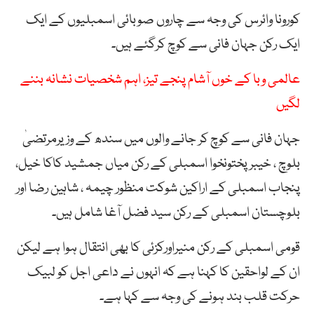
کورونا وائرس کی وجہ سے چاروں صوبائی اسمبلیوں کے ایک
ایک رکن جہان فانی سے کوچ کرگئے ہیں۔
عالمی وبا کے خوں آشام پنجے تیز، اہم شخصیات نشانہ بننے
لگیں
جہان فانی سے کوچ کر جانے والوں میں سندھ کے وزیرمرتضیٰ
بلوچ ، خیبر پختونخوا اسمبلی کے رکن میاں جمشید کاکا خیل،
پنجاب اسمبلی کے اراکین شوکت منظور چیمہ ، شاہین رضا اور
بلوچستان اسمبلی کے رکن سید فضل آغا شامل ہیں۔
قومی اسمبلی کے رکن منیراورکزئی کا بھی انتقال ہوا ہے لیکن
ان کے لواحقین کا کہنا ہے کہ انہوں نے داعی اجل کو لبیک
حرکت قلب بند ہونے کی وجہ سے کہا ہے۔