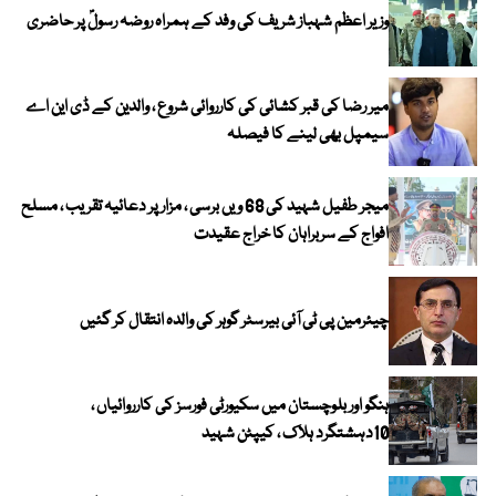
وزیر اعظم شہباز شریف کی وفد کے ہمراہ روضہ رسولؐ پر حاضری
میر رضا کی قبر کشائی کی کارروائی شروع ، والدین کے ڈی این اے
سیمپل بھی لینے کا فیصلہ
میجر طفیل شہید کی 68 ویں برسی ، مزار پر دعائیہ تقریب ، مسلح
افواج کے سربراہان کا خراج عقیدت
چیئرمین پی ٹی آئی بیرسٹر گوہر کی والدہ انتقال کر گئیں
ہنگو اور بلوچستان میں سکیورٹی فورسز کی کارروائیاں ،
10دہشتگرد ہلاک ، کیپٹن شہید