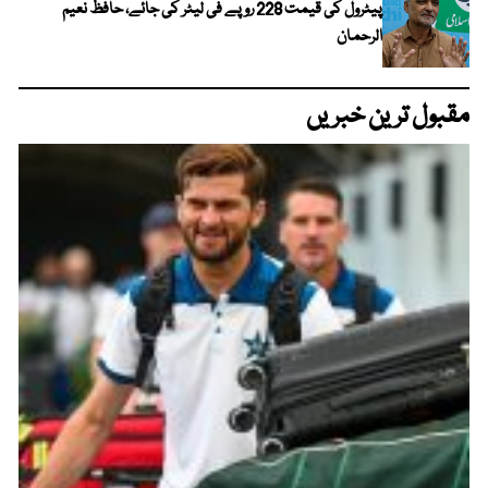
پیٹرول کی قیمت 228 روپے فی لیٹر کی جائے، حافظ نعیم
الرحمان
مقبول ترین خبریں