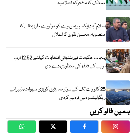
ممالک کا مشترکہ اعلامیہ
اسلام آباد ایکسپریس وے کو موٹروے طرز بنانے کا
منصوبہ، محسن نقوی کا اعلان
پنجاب حکومت نے بلدیاتی انتخابات کیلئے 12.52 ارب
روپے کے فنڈز کی منظوری دے دی
25 کلو واٹ تک کے سولر صارفین کو بڑی سہولت، نیپرا نے
ریگولیشنز میں ترمیم کردی
ہمیں فالو کریں
WhatsApp
Twitter
Facebook
Faceboo