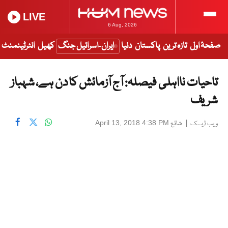
LIVE
6 Aug, 2026
صفحۂ اول
تازہ ترین
پاکستان
دنیا
ایران-اسرائیل جنگ
کھیل
انٹرٹینمنٹ
تاحیات نااہلی فیصلہ: آج آزمائش کا دن ہے، شہباز
شریف
|
شائع
April 13, 2018 4:38 PM
ویب ڈیسک