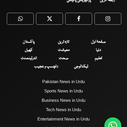
رابطہ کریں
پرائیویسی پالیسی
WhatsApp
Twitter
Facebook
Faceboo
صفحۂ اول
تازہ ترین
پاکستان
دنیا
معیشت
کھیل
تعلیم
صحت
انٹرٹینمنٹ
ٹیکنالوجی
دلچسپ و عجیب
Pakistan News in Urdu
Sports News in Urdu
Business News in Urdu
Tech News in Urdu
Entertainment News in Urdu