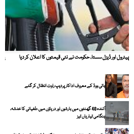
پیٹرول اور ڈیزل سستا، حکومت نے نئی قیمتوں کا اعلان کر دیا
پیٹ
بالی ووڈ کے معروف اداکار پردیپ راوت انتقال کر گئے
آئندہ 48 گھنٹوں میں بارشوں اور دریاؤں میں طغیانی کا خدشہ،
ہنگامی تیاریاں تیز