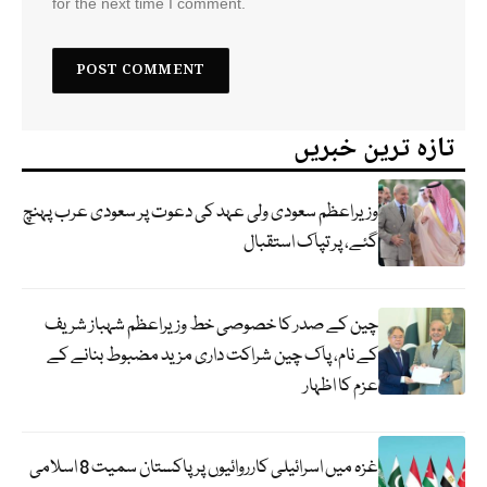
for the next time I comment.
تازہ ترین خبریں
وزیراعظم سعودی ولی عہد کی دعوت پر سعودی عرب پہنچ
گئے، پر تپاک استقبال
چین کے صدر کا خصوصی خط وزیراعظم شہباز شریف
کے نام، پاک چین شراکت داری مزید مضبوط بنانے کے
عزم کا اظہار
غزہ میں اسرائیلی کارروائیوں پر پاکستان سمیت 8 اسلامی