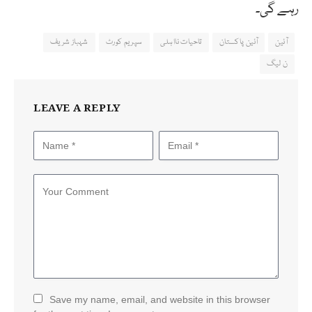
رہے گی۔
آئین
آئین پاکستان
تاحیات نااہلی
سپریم کورٹ
شہباز شریف
ن لیگ
LEAVE A REPLY
Save my name, email, and website in this browser