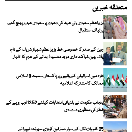
متعلقہ خبریں
وزیراعظم سعودی ولی عہد کی دعوت پر سعودی عرب پہنچ گئے،
پر تپاک استقبال
چین کے صدر کا خصوصی خط وزیراعظم شہباز شریف کے نام،
پاک چین شراکت داری مزید مضبوط بنانے کے عزم کا اظہار
غزہ میں اسرائیلی کارروائیوں پر پاکستان سمیت 8 اسلامی
ممالک کا مشترکہ اعلامیہ
پنجاب حکومت نے بلدیاتی انتخابات کیلئے 12.52 ارب روپے کے
فنڈز کی منظوری دے دی
25 کلو واٹ تک کے سولر صارفین کو بڑی سہولت، نیپرا نے