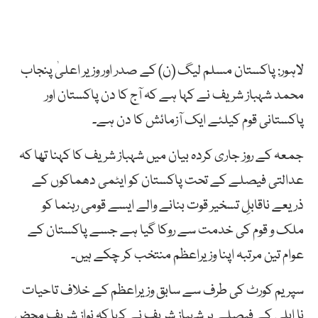
لاہور: پاکستان مسلم لیگ (ن) کے صدر اور وزیر اعلیٰ پنجاب
محمد شہباز شریف نے کہا ہے کہ آج کا دن پاکستان اور
پاکستانی قوم کیلئے ایک آزمائش کا دن ہے۔
جمعہ کے روز جاری کردہ بیان میں شہباز شریف کا کہنا تھا کہ
عدالتی فیصلے کے تحت پاکستان کو ایٹمی دھماکوں کے
ذریعے ناقابلِ تسخیر قوت بنانے والے ایسے قومی رہنما کو
ملک و قوم کی خدمت سے روکا گیا ہے جسے پاکستان کے
عوام تین مرتبہ اپنا وزیراعظم منتخب کر چکے ہیں۔
سپریم کورٹ کی طرف سے سابق وزیراعظم کے خلاف تاحیات
نا اہلی کے فیصلے پر شہباز شریف نے کہا کہ نواز شریف محض