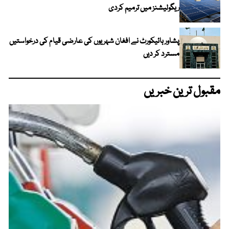
ریگولیشنز میں ترمیم کردی
پشاور ہائیکورٹ نے افغان شہریوں کی عارضی قیام کی درخواستیں
مسترد کر دیں
مقبول ترین خبریں