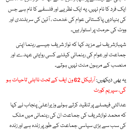
ایک فرد کا نام نہیں، یہ ایک نظریے اور فلسفے کا نام ہے جس
کی بنیادیں پاکستانی عوام کی خدمت ، آئین کی سربلندی اور
ووٹ کی حرمت پر استوار ہیں۔
شہبازشریف نے مزید کہا کہ نواز شریف جیسے رہنما اپنی
جماعت اور عوام کی رہنمائی کیلئے کسی روایتی عہدے اور
منصب کے مرہون منت نہیں ہوتے۔
یہ بھی دیکھیں:
آرٹیکل 62 ون ایف کے تحت نااہلی تاحیات ہو
گی، سپریم کورٹ
عدالتی فیصلے پر تنقید کرتے ہوئے وزیراعلیٰ پنجاب نے کہا
کہ محمد نوازشریف کی جماعت ان کی رہنمائی میں ملک
کی سب سے بڑی سیاسی جماعت کے طور پر زندہ ہے اور زندہ