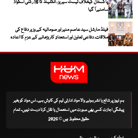
پاکستان کیخلاف ٹیسٹ سیریز ، انگلینڈ کا 16 رکنی اسکواڈ
سامنے آ گیا
فیلڈ مارشل سید عاصم منیر اور صومالیہ کے وزیر دفاع کی
ملاقات، دفاعی تعاون اور استعدادِ کار بڑھانے کے عزم کا اعادہ
ہم نیوز پر شائع یا نشر ہونے والا مواد ادارتی ٹیم کی کاوش ہے۔ اس مواد کو بغیر
پیشگی اجازت کسی بھی صورت میں استعمال یا نقل کرنا درست نہیں۔ تمام
حقوق محفوظ ہیں © 2026