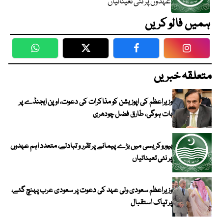
عہدوں پر نئی تعیناتیاں
ہمیں فالو کریں
WhatsApp
Twitter
Facebook
Faceboo
متعلقہ خبریں
وزیراعظم کی اپوزیشن کو مذاکرات کی دعوت، اوپن ایجنڈے پر
بات ہوگی، طارق فضل چودھری
بیوروکریسی میں بڑے پیمانے پر تقرر و تبادلے، متعدد اہم عہدوں
پر نئی تعیناتیاں
وزیراعظم سعودی ولی عہد کی دعوت پر سعودی عرب پہنچ گئے،
پر تپاک استقبال