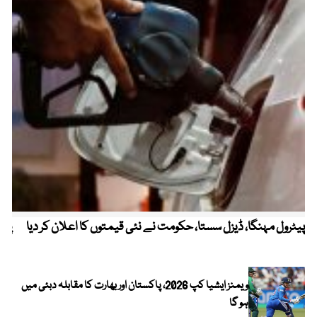
پیٹرول مہنگا، ڈیزل سستا، حکومت نے نئی قیمتوں کا اعلان کر دیا
پنج
ویمنز ایشیا کپ 2026، پاکستان اور بھارت کا مقابلہ دبئی میں
ہو گا