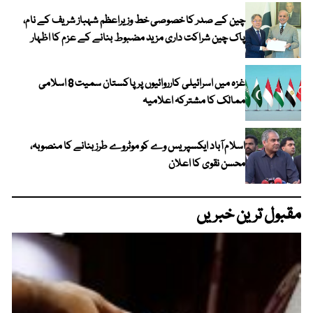
چین کے صدر کا خصوصی خط وزیراعظم شہباز شریف کے نام،
پاک چین شراکت داری مزید مضبوط بنانے کے عزم کا اظہار
غزہ میں اسرائیلی کارروائیوں پر پاکستان سمیت 8 اسلامی
ممالک کا مشترکہ اعلامیہ
اسلام آباد ایکسپریس وے کو موٹروے طرز بنانے کا منصوبہ،
محسن نقوی کا اعلان
مقبول ترین خبریں