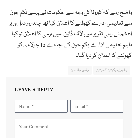
واضح رہے کہ کورونا کی وجہ سے حکومت نے پہلے یکم جون
سے تعلیمی ادارے کھولنے کا اعلان کیا تھا چند روز قبل وزیر
اعظم نے اپنی تقریر میں لاک ڈاؤن میں نرمی کا اعلان تو کیا
تاہم تعلیمی ادارے یکم جون کے بجاءے 15 جولاءی کو
کھولنے کا اعلان کر دیا گیا۔
ہائیر ایجوکیشن کمیشن
وائس چانسلرز
LEAVE A REPLY