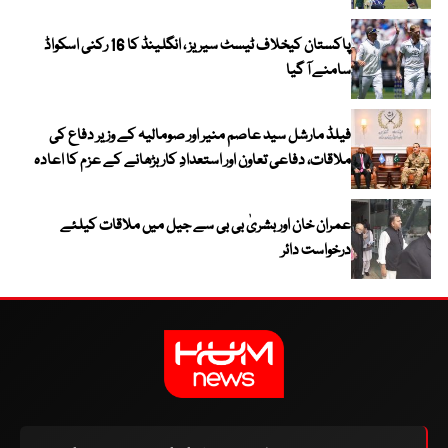
پاکستان کیخلاف ٹیسٹ سیریز ، انگلینڈ کا 16 رکنی اسکواڈ
سامنے آ گیا
فیلڈ مارشل سید عاصم منیر اور صومالیہ کے وزیر دفاع کی
ملاقات، دفاعی تعاون اور استعدادِ کار بڑھانے کے عزم کا اعادہ
عمران خان اور بشریٰ بی بی سے جیل میں ملاقات کیلئے
درخواست دائر