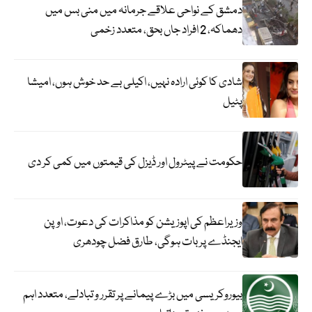
دمشق کے نواحی علاقے جرمانہ میں منی بس میں
دھماکہ، 2 افراد جاں بحق، متعدد زخمی
شادی کا کوئی ارادہ نہیں، اکیلی بے حد خوش ہوں، امیشا
پٹیل
حکومت نے پیٹرول اور ڈیزل کی قیمتوں میں کمی کر دی
وزیراعظم کی اپوزیشن کو مذاکرات کی دعوت، اوپن
ایجنڈے پر بات ہوگی، طارق فضل چودھری
بیوروکریسی میں بڑے پیمانے پر تقرر و تبادلے، متعدد اہم