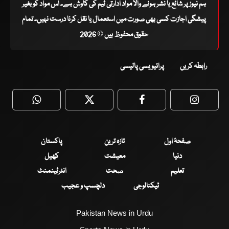
ہم نیوز پر شائع یا نشر ہونے والا مواد ادارتی ٹیم کی کاوش ہے۔ اس مواد کو بغیر
پیشگی اجازت کسی بھی صورت میں استعمال یا نقل کرنا درست نہیں۔ تمام
حقوق محفوظ ہیں © 2026
رابطہ کریں
پرائیویسی پالیسی
WhatsApp
Twitter
Facebook
Faceboo
صفحۂ اول
تازہ ترین
پاکستان
دنیا
معیشت
کھیل
تعلیم
صحت
انٹرٹینمنٹ
ٹیکنالوجی
دلچسپ و عجیب
Pakistan News in Urdu