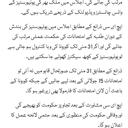
مرتب کی جائے گی۔ اجلاس میں ملک بھر کی یونیورسٹیز کے
وائس چانسلرز ویڈیو لنک کے ذریعے شریک ہوں گے۔
ایچ ای سی ذرائع کے مطابق اجلاس میں یونیورسٹیز کی بندش
کے دوران طلبہ کے امتحانات کی حکمت عملی مرتب کی
جائے گی اور اگر 31 مئی تک کورونا کی وبا کنٹرول ہو جاتی ہے
تو یونیورسٹیز کے کچھ سیکٹرز کھولے جا سکتے ہیں۔
ذرائع کے مطابق 31 مئی تک صورتحال قابو میں نہ آئی تو
امتحانات 15 جولائی کے بعد لیے جائیں گے جبکہ کورونا کے
باعث آن لائن امتحانات کا فارمولا بھی زیرغور ہو گا۔
ایچ ای سی مشاورت کے بعد تجاویز حکومت کو بھیجے گی
اور وفاقی حکومت کی منظوری کے بعد حتمی لائحہ عمل کا
اعلان ہو گا۔