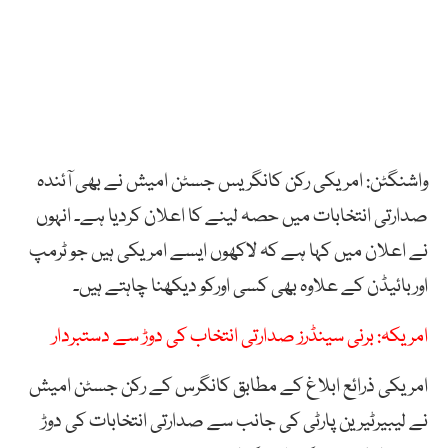
واشنگٹن: امریکی رکن کانگریس جسٹن امیش نے بھی آئندہ
صدارتی انتخابات میں حصہ لینے کا اعلان کردیا ہے۔ انہوں
نے اعلان میں کہا ہے کہ لاکھوں ایسے امریکی ہیں جو ٹرمپ
اوربائیڈن کے علاوہ بھی کسی اورکو دیکھنا چاہتے ہیں۔
امریکہ: برنی سینڈرز صدارتی انتخاب کی دوڑ سے دستبردار
امریکی ذرائع ابلاغ کے مطابق کانگرس کے رکن جسٹن امیش
نے لیبیرٹیرین پارٹی کی جانب سے صدارتی انتخابات کی دوڑ