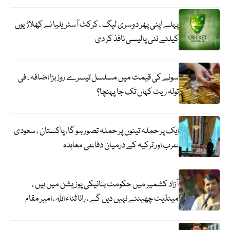
پہلے اپنی پھر دوسری لیگ ، کرکٹ آسٹریلیا نے کھلاڑیوں
کیلئے نئی پالیسی نافذ کر دی
سونے کی قیمت میں مسلسل تیسرے روز بڑا اضافہ ، فی
تولہ ریٹ کہاں تک جا پہنچا؟
ایک پر حملہ تینوں پر حملہ تصور ہو گا، پاکستان ، سعودی
عرب اور ترکیہ کے درمیان دفاعی معاہدہ
آزاد کشمیر میں حکومت بنانیکی پوزیشن میں ہیں ،
مینڈیٹ چھیننے نہیں دیں گے ، رانا ثناء اللہ ، امیر مقام