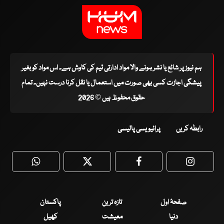
ہم نیوز پر شائع یا نشر ہونے والا مواد ادارتی ٹیم کی کاوش ہے۔ اس مواد کو بغیر
پیشگی اجازت کسی بھی صورت میں استعمال یا نقل کرنا درست نہیں۔ تمام
حقوق محفوظ ہیں © 2026
رابطہ کریں
پرائیویسی پالیسی
WhatsApp
Twitter
Facebook
Faceboo
صفحۂ اول
تازہ ترین
پاکستان
دنیا
معیشت
کھیل