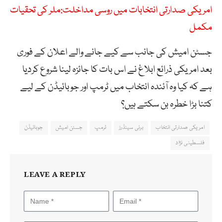
امریکی صدارتی انتخابات میں روسی مداخلت:ملر کی تحقیات
مکمل
جسٹن امیش کی جانب سے کیے جانے والے اعلان کے فوری
بعد امریکی ذرائع ابلاغ نے اس بات کا جائزہ لینا شروع کردیا
ہے کہ کیا وہ آئندہ انتخاب میں ٹرمپ اور جوبائیڈن کے لیے
کتنا بڑا خطرہ بن سکتے ہیں؟
امریکی صدارتی انتخاب
برنی سینڈرز
ٹرمپ
جسٹن امیش
جوبائیڈن
فلسطینی نژاد
LEAVE A REPLY