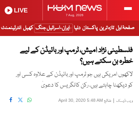
LIVE
7 Aug, 2026
صفحۂ اول
تازہ ترین
پاکستان
دنیا
ایران-اسرائیل جنگ
کھیل
انٹرٹینمنٹ
فلسطینی نژاد امیش، ٹرمپ اور بائیڈن کے لیے
خطرہ بن سکتے ہیں؟
لاکھوں امریکی ہیں جو ٹرمپ اور بائیڈن کے علاوہ کسی اور
کو دیکھنا چاہتے ہیں، رکن کانگریس کا دعویٰ
|
شائع
April 30, 2020 5:48 AM
ویب ڈیسک