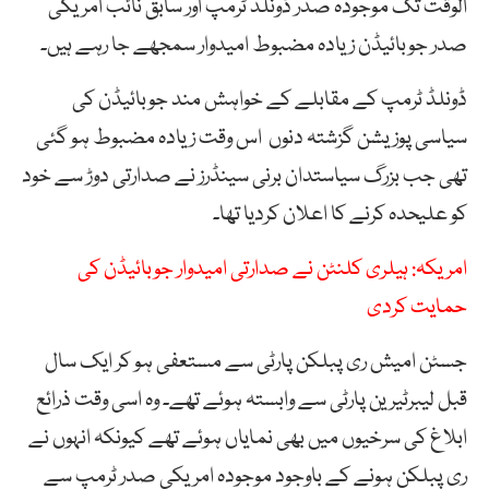
الوقت تک موجودہ صدر ڈونلڈ ٹرمپ اور سابق نائب امریکی
صدر جوبائیڈن زیادہ مضبوط امیدوار سمجھے جا رہے ہیں۔
ڈونلڈ ٹرمپ کے مقابلے کے خواہش مند جوبائیڈن کی
سیاسی پوزیشن گزشتہ دنوں اس وقت زیادہ مضبوط ہو گئی
تھی جب بزرگ سیاستدان برنی سینڈرز نے صدارتی دوڑ سے خود
کو علیحدہ کرنے کا اعلان کردیا تھا۔
امریکہ: ہیلری کلنٹن نے صدارتی امیدوار جوبائیڈن کی
حمایت کردی
جسٹن امیش ری پبلکن پارٹی سے مستعفی ہو کر ایک سال
قبل لیبرٹیرین پارٹی سے وابستہ ہوئے تھے۔ وہ اسی وقت ذرائع
ابلاغ کی سرخیوں میں بھی نمایاں ہوئے تھے کیونکہ انہوں نے
ری پبلکن ہونے کے باوجود موجودہ امریکی صدر ٹرمپ سے