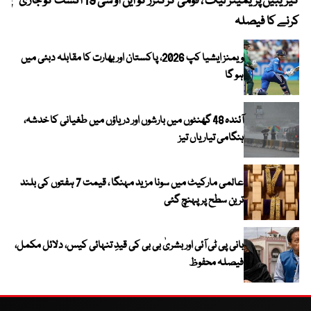
کیریبین پریمیئر لیگ ، قومی کرکٹرز کو این او سی 19 اگست کو جاری
پیٹ
کرنے کا فیصلہ
ویمنز ایشیا کپ 2026، پاکستان اور بھارت کا مقابلہ دبئی میں
ہو گا
آئندہ 48 گھنٹوں میں بارشوں اور دریاؤں میں طغیانی کا خدشہ،
ہنگامی تیاریاں تیز
عالمی مارکیٹ میں سونا مزید مہنگا ، قیمت 7 ہفتوں کی بلند
ترین سطح پر پہنچ گئی
بانی پی ٹی آئی اور بشریٰ بی بی کی قیدِ تنہائی کیس، دلائل مکمل،
فیصلہ محفوظ