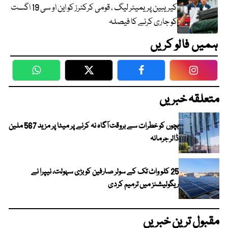
کیریبین پریمیئر لیگ ، قومی کرکٹرز کو این او سی 19 اگست
کو جاری کرنے کا فیصلہ
ہمیں فالو کریں
WhatsApp
Twitter
Facebook
Faceboo
متعلقہ خبریں
بچوں کو خطرات سے بروقت آگاہ نہ کرنے پر میٹا پر مزید 567 ملین
ڈالر جرمانہ
25 کلو واٹ تک کے سولر صارفین کو بڑی سہولت، نیپرا نے
ریگولیشنز میں ترمیم کردی
مقبول ترین خبریں