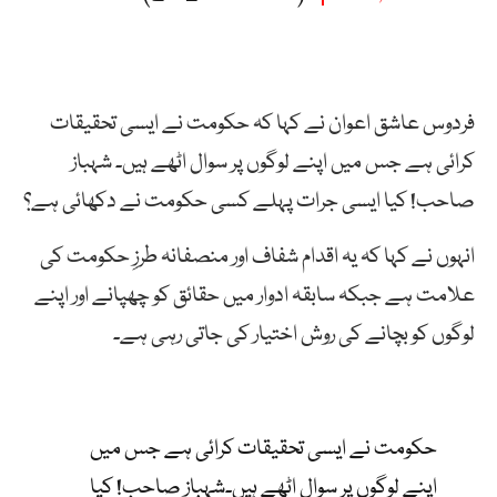
فردوس عاشق اعوان نے کہا کہ حکومت نے ایسی تحقیقات
کرائی ہے جس میں اپنے لوگوں پر سوال اٹھے ہیں۔ شہباز
صاحب! کیا ایسی جرات پہلے کسی حکومت نے دکھائی ہے؟
انہوں نے کہا کہ یہ اقدام شفاف اور منصفانہ طرزِ حکومت کی
علامت ہے جبکہ سابقہ ادوار میں حقائق کو چھپانے اور اپنے
لوگوں کو بچانے کی روش اختیار کی جاتی رہی ہے۔
حکومت نے ایسی تحقیقات کرائی ہے جس میں
اپنے لوگوں پر سوال اٹھے ہیں۔شہباز صاحب! کیا