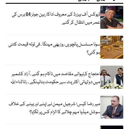
ڈیوکس آف ہیزرڈ کے معروف اداکار بین جونز 84 برس کی
عمر میں انتقال کر گئے
سونا مسلسل پانچویں روز بھی مہنگا ، فی تولہ قیمت کتنی
ہو گئی؟
احتجاج کرنیوالے مقاصد میں ناکام ہو گئے ، آزاد کشمیر
میں دو تہائی اکثریت سے حکومت بنائینگے ، رانا ثناء اللہ
میر رضا کیس؛ شرجیل میمن نے اپنے اور بیٹے کے خلاف
سوشل میڈیا مہم چلانے کا الزام کس پر لگایا؟