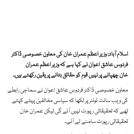
اسلام آباد: وزیر اعظم عمران خان کی معاون خصوصی ڈاکٹر
فردوس عاشق اعوان نے کہا ہے کہ وزیر اعظم عمران
خان چھپانے پر نہیں قوم کو حقائق بتانے پر یقین رکھتے ہیں۔
معاون خصوصی ڈاکٹر فردوس عاشق اعوان نے سماجی رابطے
کی ویب سائٹ ٹوئٹر پر لکھا کہ سیاسی مخالفین پہلے کہتے
تھے کہ تحقیقاتی رپورٹ نہیں آئے گی لیکن عمران خان
تحقیقاتی رپورٹ سامنے لے آئے۔