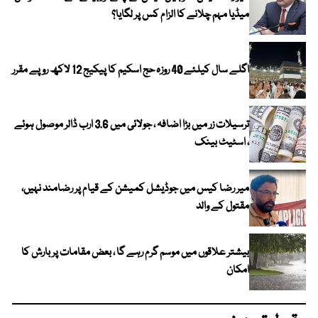
میڈیا مہم چلانے کا الزام کس پر لگایا؟
اگلے سال کیلئے 40 روزہ حج اسکیم کا پیکیج 12 لاکھ روپے مقرر
ترسیلات زر میں بڑا اضافہ ، جولائی میں 3.6 ارب ڈالر موصول ہوئے
، اسٹیٹ بینک
میر رضا کیس میں جوڈیشل کمیشن کے قیام پر رضامند نہیں،
مقتول کے والد
بیشتر علاقوں میں موسم گرم رہے گا ، بعض مقامات پر بارش کا
امکان