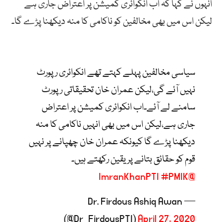
انہوں نے کہا کہ اب انکوائری کمیشن پر اعتراض جاری ہے
لیکن اس میں بھی مخالفین کو ناکامی کا منہ دیکھنا پڑے گا۔
سیاسی مخالفین پہلے کہتے تھے انکوائری رپورٹ
نہیں آئے گی،لیکن عمران خان تحقیقاتی رپورٹ
سامنے لے آئے۔اب انکوائری کمیشن پر اعتراض
جاری ہے،لیکن اس میں بھی انہیں ناکامی کا منہ
دیکھنا پڑے گا کیونکہ عمران خان چھپانے پر نہیں
قوم کو حقائق بتانے پر یقین رکھتے ہیں۔
#PMIK
@ImranKhanPTI
— Dr. Firdous Ashiq Awan
(@Dr_FirdousPTI)
April 27, 2020