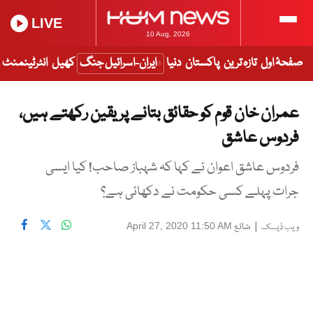
LIVE
10 Aug, 2026
صفحۂ اول
تازہ ترین
پاکستان
دنیا
ایران-اسرائیل جنگ
کھیل
انٹرٹینمنٹ
عمران خان قوم کو حقائق بتانے پر یقین رکھتے ہیں،
فردوس عاشق
فردوس عاشق اعوان نے کہا کہ شہباز صاحب! کیا ایسی
جرات پہلے کسی حکومت نے دکھائی ہے؟
|
شائع
April 27, 2020 11:50 AM
ویب ڈیسک