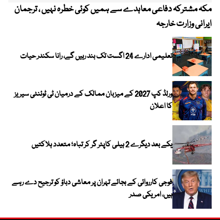
مکہ مشترکہ دفاعی معاہدے سے ہمیں کوئی خطرہ نہیں ، ترجمان
4 روز میں سونے کی قیمت میں بڑا اضافہ
ایرانی وزارت خارجہ
تعلیمی ادارے 24 اگست تک بند رہیں گے، رانا سکندر حیات
ورلڈ کپ 2027 کے میزبان ممالک کے درمیان ٹی ٹوئنٹی سیریز
کا اعلان
یکے بعد دیگرے 2 ہیلی کاپٹر گر کر تباہ؛ متعدد ہلاکتیں
فوجی کارروائی کے بجائے تہران پر معاشی دباؤ کو ترجیح دے رہے
ہیں، امریکی صدر