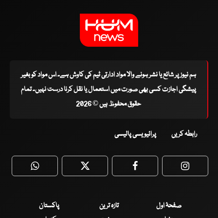
ہم نیوز پر شائع یا نشر ہونے والا مواد ادارتی ٹیم کی کاوش ہے۔ اس مواد کو بغیر
پیشگی اجازت کسی بھی صورت میں استعمال یا نقل کرنا درست نہیں۔ تمام
حقوق محفوظ ہیں © 2026
رابطہ کریں
پرائیویسی پالیسی
WhatsApp
Twitter
Facebook
Faceboo
صفحۂ اول
تازہ ترین
پاکستان