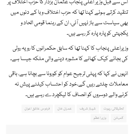
اس سے قبل وزیر اعلیٰ پنجاب عثمان بزدار کا حزب اختلاف پر
تنقید کرتے ہوئے کہنا تھا کہ حزب اختلاف وبا کے دنوں میں
بھی سیاست سے باز نہیں آئی، ان کے رہنما قومی اتحاد و
یکجہتی کو پارہ پارہ کر رہے ہیں۔
وزیراعلی پنجاب کا کہنا تھا کہ سابق حکمرانوں کا رویہ روٹی
کی بجائے کیک کھانے کا مشورہ دینے والی ملکہ جیسا ہے۔
انہوں نے کہا کہ پہلی ترجیح عوام کو کورونا سے بچانا ہے، باقی
معاملات چلتے رہیں گے،خود کو احتساب کیلئے پیش نہ
کرنے والے دوسروں کو انصاف کا لیکچردے رہے ہیں۔
تحقیقاتی رپورٹ
شہباز شریف
عمران خان
فردوس عاشق اعوان
کمیشن
وزیر اعظم