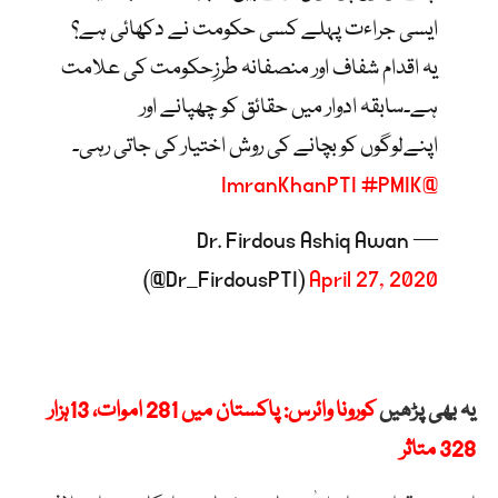
ایسی جراءت پہلے کسی حکومت نے دکھائی ہے؟
یہ اقدام شفاف اور منصفانہ طرزِحکومت کی علامت
ہے۔سابقہ ادوار میں حقائق کو چھپانے اور
اپنےلوگوں کو بچانے کی روش اختیار کی جاتی رہی۔
#PMIK
@ImranKhanPTI
— Dr. Firdous Ashiq Awan
(@Dr_FirdousPTI)
April 27, 2020
یہ بھی پڑھیں
کورونا وائرس: پاکستان میں 281 اموات، 13ہزار
328 متاثر