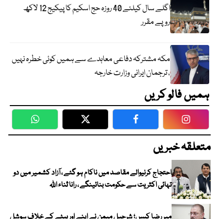
اگلے سال کیلئے 40 روزہ حج اسکیم کا پیکیج 12 لاکھ
روپے مقرر
مکہ مشترکہ دفاعی معاہدے سے ہمیں کوئی خطرہ نہیں
، ترجمان ایرانی وزارت خارجہ
ہمیں فالو کریں
WhatsApp
Twitter
Facebook
Faceboo
متعلقہ خبریں
احتجاج کرنیوالے مقاصد میں ناکام ہو گئے ، آزاد کشمیر میں دو
تہائی اکثریت سے حکومت بنائینگے ، رانا ثناء اللہ
میر رضا کیس؛ شرجیل میمن نے اپنے اور بیٹے کے خلاف سوشل