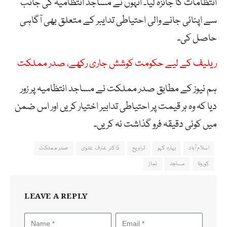
انتظامات کا جائزہ لیا۔ انہوں نے مساجد انتظامیہ کی جانب
سے اپنائی جانے والی احتیاطی تدایبر کے متعلق بھی آگاہی
حاصل کی۔
ریلیف کے لیے حکومت کوشش جاری رکھے، صدر مملکت
ہم نیوز کے مطابق صدر مملکت نے مساجد انتظامیہ پر زور
دیا کہ وہ ہر قیمت پر احتیاطی تدابیر اختیار کریں اور اس ضمن
میں کوئی دقیقہ فرو گذاشت نہ کریں۔
اسلام آباد
بہارہ کہو
تراویح
ڈاکٹر عارف علوی
صدر مملکت
کورونا
مساجد
نماز
LEAVE A REPLY