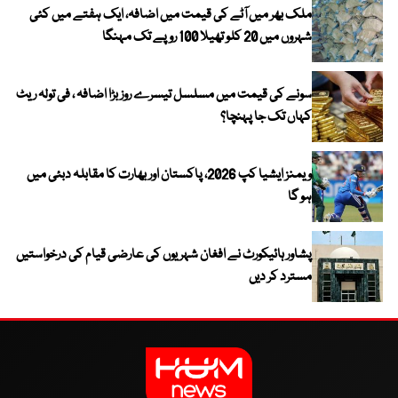
ملک بھر میں آٹے کی قیمت میں اضافہ، ایک ہفتے میں کئی
شہروں میں 20 کلو تھیلا 100 روپے تک مہنگا
سونے کی قیمت میں مسلسل تیسرے روز بڑا اضافہ ، فی تولہ ریٹ
کہاں تک جا پہنچا؟
ویمنز ایشیا کپ 2026، پاکستان اور بھارت کا مقابلہ دبئی میں
ہو گا
پشاور ہائیکورٹ نے افغان شہریوں کی عارضی قیام کی درخواستیں
مسترد کر دیں