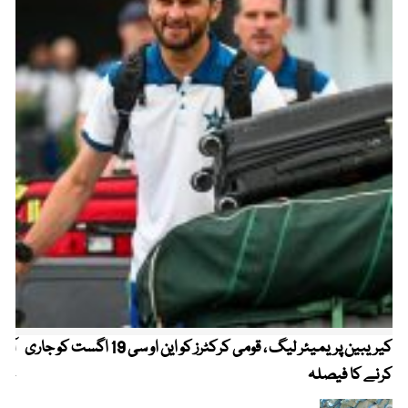
کیریبین پریمیئر لیگ ، قومی کرکٹرز کو این او سی 19 اگست کو جاری
آز
کرنے کا فیصلہ
چھی