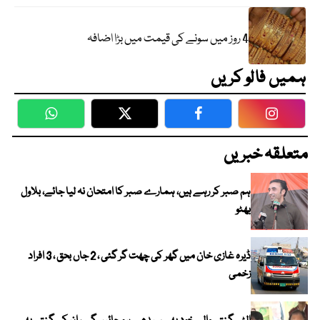
4 روز میں سونے کی قیمت میں بڑا اضافہ
ہمیں فالو کریں
WhatsApp
Twitter
Facebook
Faceboo
متعلقہ خبریں
ہم صبر کر رہے ہیں، ہمارے صبر کا امتحان نہ لیا جائے، بلاول
بھٹو
ڈیرہ غازی خان میں گھر کی چھت گر گئی ، 2 جاں بحق ، 3 افراد
زخمی