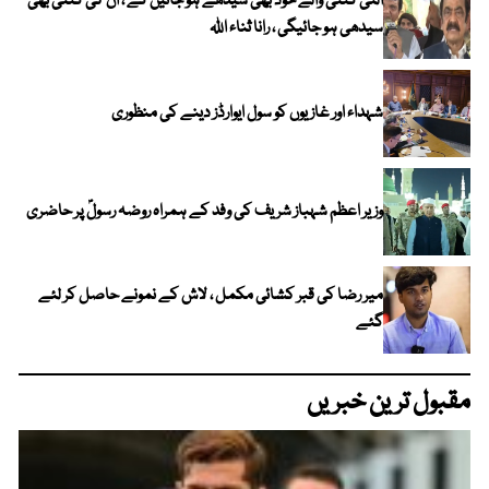
الٹی گنتی والے خود بھی سیدھے ہو جائیں گے ، ان کی گنتی بھی
سیدھی ہو جائیگی ، رانا ثناء اللہ
شہداء اور غازیوں کو سول ایوارڈز دینے کی منظوری
وزیر اعظم شہباز شریف کی وفد کے ہمراہ روضہ رسولؐ پر حاضری
میر رضا کی قبر کشائی مکمل ، لاش کے نمونے حاصل کر لئے
گئے
مقبول ترین خبریں