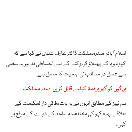
اسلام آباد: صدرمملکت ڈاکٹر عارف علوی نے کہا ہے کہ
کورونا وبا کے پھیلاؤ کو روکنے کے لیے احتیاطی تدابیر پہ سختی
سے عمل درآمد انتہائی اہمیت کا حامل ہے۔
بزرگوں کو گھر پر نماز کیلئے قائل کریں، صدر مملکت
ہم نیوز کے مطابق انہوں نے یہ بات وفاقی دارالحکومت کے
علاقے بہارہ کہو کی مختلف مساجد کے دورے کے موقع پر
کہی۔