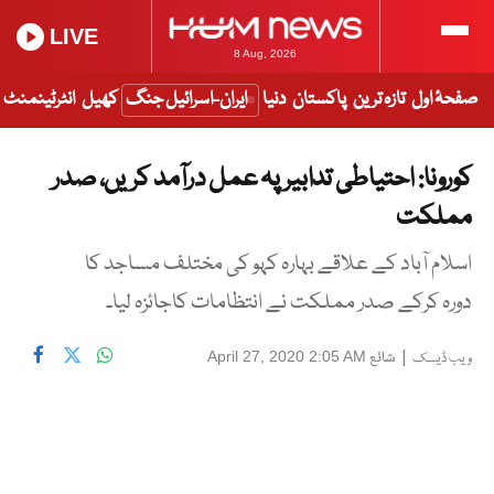
LIVE
8 Aug, 2026
صفحۂ اول
تازہ ترین
پاکستان
دنیا
ایران-اسرائیل جنگ
کھیل
انٹرٹینمنٹ
کورونا: احتیاطی تدابیر پہ عمل درآمد کریں، صدر
مملکت
اسلام آباد کے علاقے بہارہ کہو کی مختلف مساجد کا
دورہ کرکے صدر مملکت نے انتظامات کاجائزہ لیا۔
|
شائع
April 27, 2020 2:05 AM
ویب ڈیسک