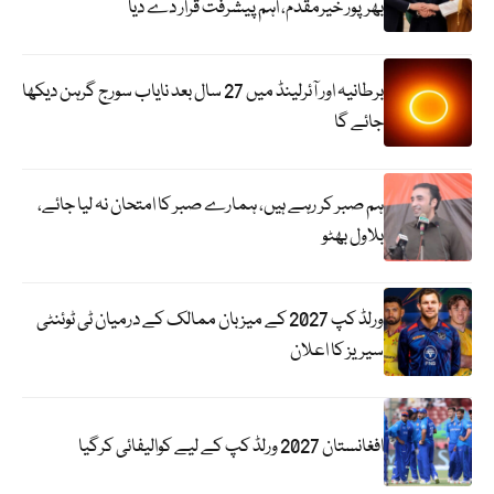
بھرپور خیرمقدم، اہم پیشرفت قرار دے دیا
برطانیہ اور آئرلینڈ میں 27 سال بعد نایاب سورج گرہن دیکھا
جائے گا
ہم صبر کر رہے ہیں، ہمارے صبر کا امتحان نہ لیا جائے،
بلاول بھٹو
ورلڈ کپ 2027 کے میزبان ممالک کے درمیان ٹی ٹوئنٹی
سیریز کا اعلان
افغانستان 2027 ورلڈ کپ کے لیے کوالیفائی کرگیا