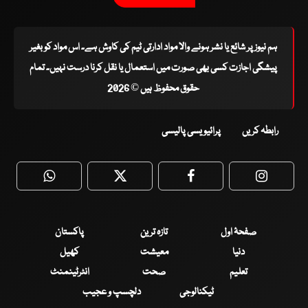
ہم نیوز پر شائع یا نشر ہونے والا مواد ادارتی ٹیم کی کاوش ہے۔ اس مواد کو بغیر
پیشگی اجازت کسی بھی صورت میں استعمال یا نقل کرنا درست نہیں۔ تمام
حقوق محفوظ ہیں © 2026
رابطہ کریں
پرائیویسی پالیسی
WhatsApp
Twitter
Facebook
Faceboo
صفحۂ اول
تازہ ترین
پاکستان
دنیا
معیشت
کھیل
تعلیم
صحت
انٹرٹینمنٹ
ٹیکنالوجی
دلچسپ و عجیب