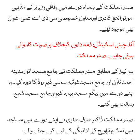
صدر مملکت کے ہمراہ دورے میں وفاقی وزیربرائے مذہبی
امورنورالحق قادری اورمعاون خصوصی سی ڈی اے علی اعوان
بھی موجود تھے۔
آٹا، چینی اسکینڈل: ذمہ داروں کیخلاف ہر صورت کارروائی
ہونی چاہیے، صدر مملکت
ہم نیوز کے مطابق صدر مملکت نے جامع مسجد انوارمدینہ
احمد ٹاوَن اور جامع مسجدغوثیہ سملی ڈیم روڈ کا دورہ کیا۔ وہ
اپنے دورے میں بیگم مسجد بہارہ کہواورجامع مسجد شمع
رسالت بھی گئے۔
صدر مملکت ڈاکٹر عارف علوی نے اپنے دورے میں مساجد
میں نماز اورتراویح کی ادائیگی کے لیے کیے جانے والے