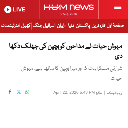
LIVE
9 Aug, 2026
صفحۂ اول
تازہ ترین
پاکستان
دنیا
ایران-اسرائیل جنگ
کھیل
انٹرٹینمنٹ
مہوش حیات نے مداحوں کو بچپن کی جھلک دکھا
دی
شرارتی مسکراہٹ کا اور میرا بچپن کا ساتھ ہے، مہوش
حیات
|
شائع
April 22, 2020 5:48 PM
ویب ڈیسک