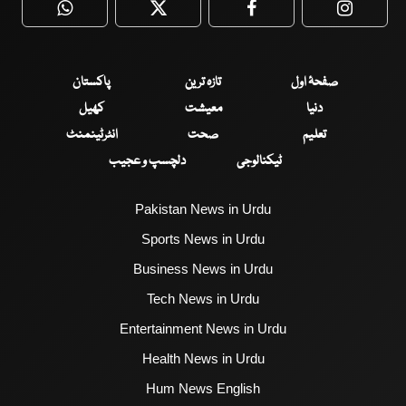
WhatsApp
Twitter
Facebook
Faceboo
صفحۂ اول
تازہ ترین
پاکستان
دنیا
معیشت
کھیل
تعلیم
صحت
انٹرٹینمنٹ
ٹیکنالوجی
دلچسپ و عجیب
Pakistan News in Urdu
Sports News in Urdu
Business News in Urdu
Tech News in Urdu
Entertainment News in Urdu
Health News in Urdu
Hum News English