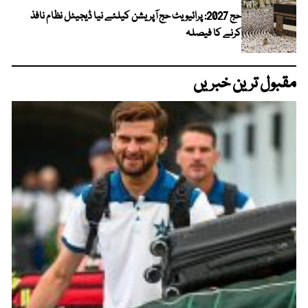
حج 2027: پرائیویٹ حج آپریشن کیلئے نیا ڈیجیٹل نظام نافذ
کرنے کا فیصلہ
مقبول ترین خبریں