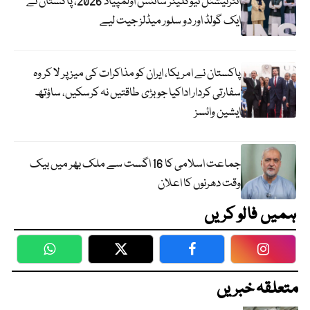
انٹرنیشنل نیوکلیئر سائنس اولمپیاڈ 2026، پاکستان نے
ایک گولڈ اور دو سلور میڈلز جیت لیے
پاکستان نے امریکا، ایران کو مذاکرات کی میز پر لا کر وہ
سفارتی کردار اداکیا جو بڑی طاقتیں نہ کرسکیں، ساؤتھ
ایشین وائسز
جماعت اسلامی کا 16 اگست سے ملک بھر میں بیک
وقت دھرنوں کا اعلان
ہمیں فالو کریں
WhatsApp
Twitter
Facebook
Faceboo
متعلقہ خبریں