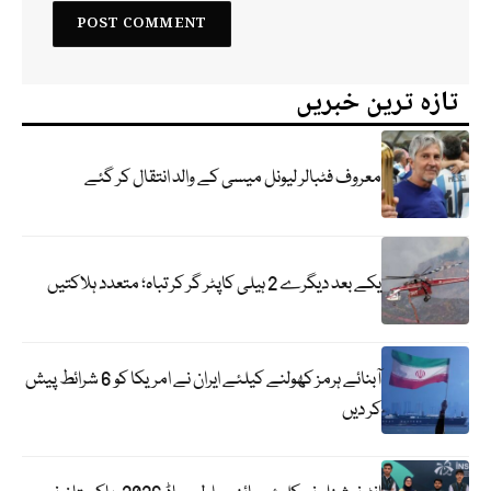
تازہ ترین خبریں
معروف فٹبالر لیونل میسی کے والد انتقال کر گئے
یکے بعد دیگرے 2 ہیلی کاپٹر گر کر تباہ؛ متعدد ہلاکتیں
آبنائے ہرمز کھولنے کیلئے ایران نے امریکا کو 6 شرائط پیش
کر دیں