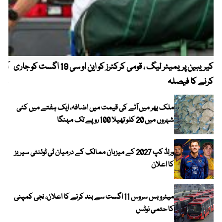
کیریبین پریمیئر لیگ ، قومی کرکٹرز کو این او سی 19 اگست کو جاری
آز
کرنے کا فیصلہ
چھی
ملک بھر میں آٹے کی قیمت میں اضافہ، ایک ہفتے میں کئی
شہروں میں 20 کلو تھیلا 100 روپے تک مہنگا
ورلڈ کپ 2027 کے میزبان ممالک کے درمیان ٹی ٹوئنٹی سیریز
کا اعلان
میٹرو بس سروس 11 اگست سے بند کرنے کا اعلان، نجی کمپنی
کا حتمی نوٹس