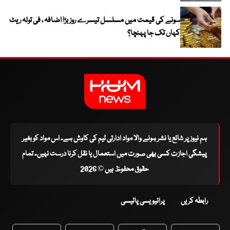
سونے کی قیمت میں مسلسل تیسرے روز بڑا اضافہ ، فی تولہ ریٹ
کہاں تک جا پہنچا؟
ہم نیوز پر شائع یا نشر ہونے والا مواد ادارتی ٹیم کی کاوش ہے۔ اس مواد کو بغیر
پیشگی اجازت کسی بھی صورت میں استعمال یا نقل کرنا درست نہیں۔ تمام
حقوق محفوظ ہیں © 2026
رابطہ کریں
پرائیویسی پالیسی