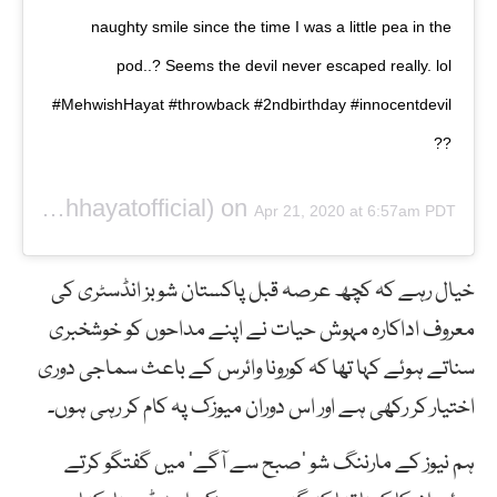
naughty smile since the time I was a little pea in the
pod..? Seems the devil never escaped really. lol
#MehwishHayat #throwback #2ndbirthday #innocentdevil
??
(@mehwishhayatofficial) on
Apr 21, 2020 at 6:57am PDT
خیال رہے کہ کچھ عرصہ قبل پاکستان شوبز انڈسٹری کی
معروف اداکارہ مہوش حیات نے اپنے مداحوں کو خوشخبری
سناتے ہوئے کہا تھا کہ کورونا وائرس کے باعث سماجی دوری
اختیار کر رکھی ہے اور اس دوران میوزک پہ کام کر رہی ہوں۔
ہم نیوز کے مارننگ شو ’صبح سے آگے‘ میں گفتگو کرتے