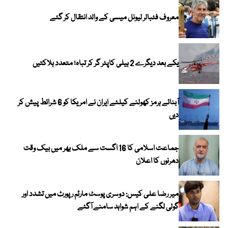
معروف فٹبالر لیونل میسی کے والد انتقال کر گئے
یکے بعد دیگرے 2 ہیلی کاپٹر گر کر تباہ؛ متعدد ہلاکتیں
آبنائے ہرمز کھولنے کیلئے ایران نے امریکا کو 6 شرائط پیش کر
دیں
جماعت اسلامی کا 16 اگست سے ملک بھر میں بیک وقت
دھرنوں کا اعلان
میر رضا علی کیس: دوسری پوسٹ مارٹم رپورٹ میں تشدد اور
گولی لگنے کے اہم شواہد سامنے آگئے