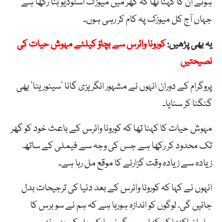
ہوئے ان کا کہنا تھا کہ گھر میں میوزک اسٹوڈیو بنا رکھا ہے
جہاں آج کل میوزک پہ کام کر رہی ہوں۔
یہ بھی پڑھیں:
کورونا وائرس سے بچاؤ کیلئے مہوش حیات کی
نصیحتیں
پروگرام کے دوران انہوں نے مشہور انگریزی گانا ’سینوریٹا‘ بھی
گنگنا کر سنایا۔
مہوش حیات کا کہنا تھا کہ کورونا وائرس کے باعث خود کو گھر
تک محدود کر رکھا ہے جس کی وجہ سے فیملی کے ساتھ
زیادہ سے زیادہ وقت گزارنے کا موقع مل رہا ہے۔
انہوں نے کہا کہ کورونا وائرس کے بعد دنیا کی ترجیحات بدل
جائیں گی، لوگوں کو اندازہ ہورہا ہے کہ ہم نے سو برس کا