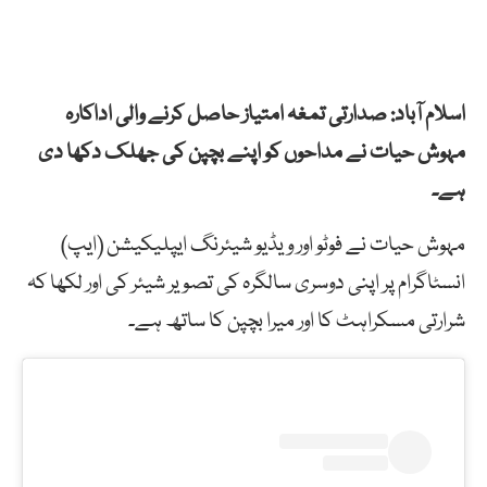
اسلام آباد: صدارتی تمغہ امتیاز حاصل کرنے والی اداکارہ
مہوش حیات نے مداحوں کو اپنے بچپن کی جھلک دکھا دی
ہے۔
مہوش حیات نے فوٹو اور ویڈیو شیئرنگ ایپلیکیشن (ایپ)
انسٹاگرام پر اپنی دوسری سالگرہ کی تصویر شیئر کی اور لکھا کہ
شرارتی مسکراہٹ کا اور میرا بچپن کا ساتھ ہے۔