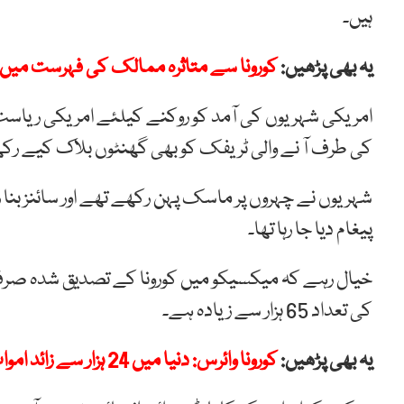
ہیں۔
یہ بھی پڑھیں:
کورونا سے متاثرہ ممالک کی فہرست میں ا
امریکی شہریوں کی آمد کو روکنے کیلئے امریکی ریاست 
کی طرف آ نے والی ٹریفک کو بھی گھنٹوں بلاک کیے رکھ
شہریوں نے چہروں پر ماسک پہن رکھے تھے اور سائنز بنا 
پیغام دیا جا رہا تھا۔
کی تعداد 65 ہزار سے زیادہ ہے۔
یہ بھی پڑھیں:
کورونا وائرس: دنیا میں 24 ہزار سے زائد اموات