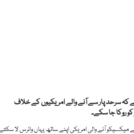
کہ سرحد پار سے آنے والے امریکیوں کے خلاف
کو روکا جا سکے۔
میکسیکو آنے والی امریکی اپنے ساتھ یہاں وائرس لا سکتے