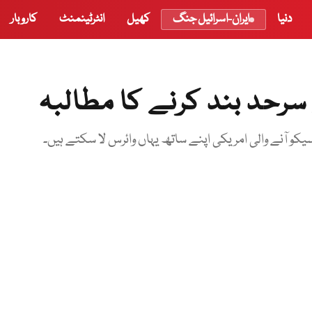
دنیا
ایران-اسرائیل جنگ
کھیل
انٹرٹینمنٹ
کاروبار
رحد بند کرنے کا مطالبہ
و آنے والی امریکی اپنے ساتھ یہاں وائرس لا سکتے ہیں۔