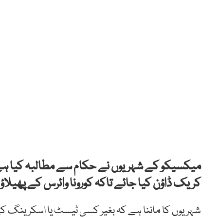
میکسیکو کے شہریوں نے حکام سے مطالبہ کیا ہے 
کریک ڈاؤن کیا جائے تاکہ کورونا وائرس کے پھیلاؤ 
شہریوں کا ماننا ہے کہ بغیر کسی ٹیسٹ یا اسکرینگ کے 