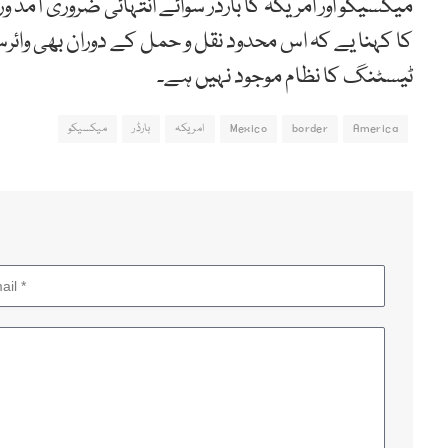
میکسیکو اور امریکہ کا بارڈر سوائے انتہائی ضروری آم
کا کہنا یے کہ اس محدود نقل و حمل کے دوران بھی وائرس
ٹیسٹنگ کا نظام موجود نہیں ہے۔
America
border
Mexico
امریکہ
بارڈر
میکسیکو