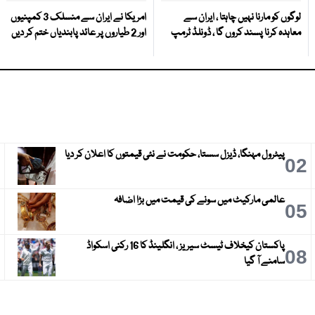
لوگوں کو مارنا نہیں چاہتا ، ایران سے
امریکا نے ایران سے منسلک 3 کمپنیوں
معاہدہ کرنا پسند کروں گا ، ڈونلڈ ٹرمپ
اور 2 طیاروں پر عائد پابندیاں ختم کر دیں
پیٹرول مہنگا، ڈیزل سستا، حکومت نے نئی قیمتوں کا اعلان کر دیا
3
02
عالمی مارکیٹ میں سونے کی قیمت میں بڑا اضافہ
6
05
پاکستان کیخلاف ٹیسٹ سیریز ، انگلینڈ کا 16 رکنی اسکواڈ
9
08
سامنے آ گیا