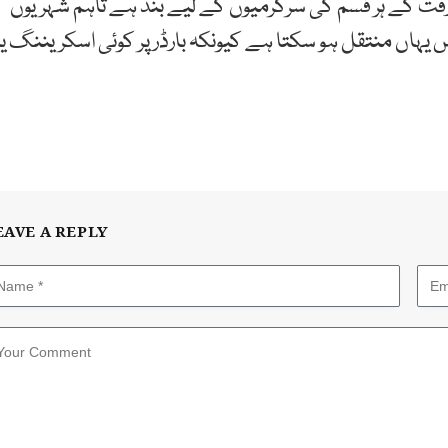
د ورفت کے ہر قسم کی سرگرمیوں کے لیے بند ہے تاہم شہریوں
 یہاں منتقل ہو سکتا ہے کیونکہ بارڈر پر کوئی اسکریننگ یا
EAVE A REPLY