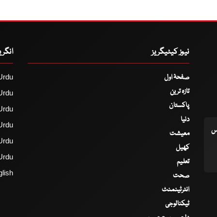
نیوز کیٹیگریز
انگر
صفحۂ اول
Urdu
تازہ ترین
Urdu
پاکستان
Urdu
دنیا
Urdu
اس
معیشت
Urdu
کھیل
Urdu
تعلیم
lish
صحت
انٹرٹینمنٹ
ٹیکنالوجی