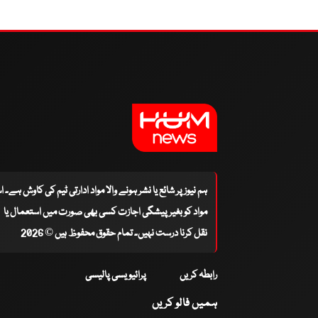
ہم نیوز پر شائع یا نشر ہونے والا مواد ادارتی ٹیم کی کاوش ہے۔ 
مواد کو بغیر پیشگی اجازت کسی بھی صورت میں استعمال یا
نقل کرنا درست نہیں۔ تمام حقوق محفوظ ہیں © 2026
رابطہ کریں
پرائیویسی پالیسی
ہمیں فالو کریں