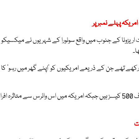
مریکہ پہلے نمبر پر
اریزونا کے جنوب میں واقع سونورا کے شہریوں نے میکسیکو
ا۔
رکھے تھے جن کے ذریعے امریکیوں کو ’اپنے گھر میں رہو‘ کا
خیال رہے کہ میکسیکو میں کورونا کے تصدیق شدہ صرف 500 کیسز ہیں جبکہ امریکہ میں اس وائرس سے متاثرہ افر