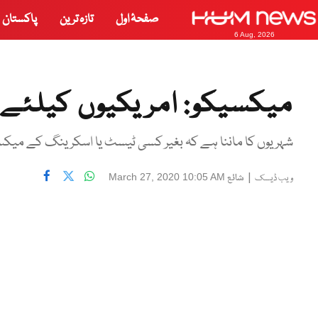
صفحۂ اول
تازہ ترین
پاکستان
6 Aug, 2026
میکسیکو: امریکیوں کیلئے س
شہریوں کا ماننا ہے کہ بغیر کسی ٹیسٹ یا اسکرینگ کے میکسیک
|
شائع
March 27, 2020 10:05 AM
ویب ڈیسک