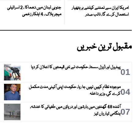
جنوبی لبنان میں دھماکا ، 2 اسرائیلی
امریکا ایران سے نمٹنے کیلئے ہر ہتھیار
میجر ہلاک ، 4 اہلکار زخمی
استعمال کرے گا، نائب صدر
مقبول ترین خبریں
پیٹرول اور ڈیزل سستا، حکومت نے نئی قیمتوں کا اعلان کر دیا
01
موجودہ نظام کہیں نہیں جا رہا، حکومت اپنی آئینی مدت مکمل
04
کرے گی، وزیر داخلہ
آئندہ 48 گھنٹوں میں بارشوں اور دریاؤں میں طغیانی کا خدشہ،
07
ہنگامی تیاریاں تیز