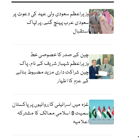
وزیراعظم سعودی ولی عہد کی دعوت پر
سعودی عرب پہنچ گئے، پر تپاک
استقبال
چین کے صدر کا خصوصی خط
وزیراعظم شہباز شریف کے نام، پاک
چین شراکت داری مزید مضبوط بنانے
کے عزم کا اظہار
غزہ میں اسرائیلی کارروائیوں پر پاکستان
سمیت 8 اسلامی ممالک کا مشترکہ
اعلامیہ