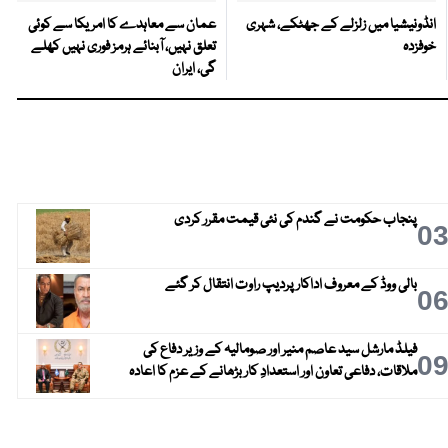
انڈونیشیا میں زلزلے کے جھٹکے، شہری
عمان سے معاہدے کا امریکا سے کوئی
خوفزدہ
تعلق نہیں، آبنائے ہرمز فوری نہیں کھلے
گی، ایران
پنجاب حکومت نے گندم کی نئی قیمت مقرر کردی
0
بالی ووڈ کے معروف اداکار پردیپ راوت انتقال کر گئے
0
فیلڈ مارشل سید عاصم منیر اور صومالیہ کے وزیر دفاع کی
0
ملاقات، دفاعی تعاون اور استعدادِ کار بڑھانے کے عزم کا اعادہ