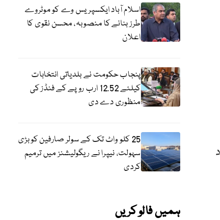
اسلام آباد ایکسپریس وے کو موٹروے
طرز بنانے کا منصوبہ، محسن نقوی کا
اعلان
پنجاب حکومت نے بلدیاتی انتخابات
کیلئے 12.52 ارب روپے کے فنڈز کی
منظوری دے دی
25 کلو واٹ تک کے سولر صارفین کو بڑی
اد
سہولت، نیپرا نے ریگولیشنز میں ترمیم
کردی
ہمیں فالو کریں