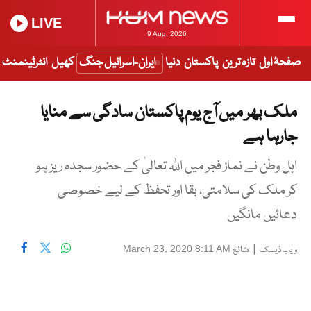
LIVE
9 Aug, 2026
صفحۂ اول
تازہ ترین
پاکستان
دنیا
ایران-اسرائیل جنگ
کھیل
انٹرٹینمنٹ
ملک بھر میں آج یوم پاکستان سادگی سے منایا
جارہا ہے
اہل وطن نے نماز فجر میں اللہ تعالیٰ کے حضور سجدہ ریز ہو
کر ملک کی سلامتی، بقا اور تحفظ کے لیے خصوصی
دعائیں مانگیں
|
شائع
March 23, 2020 8:11 AM
ویب ڈیسک