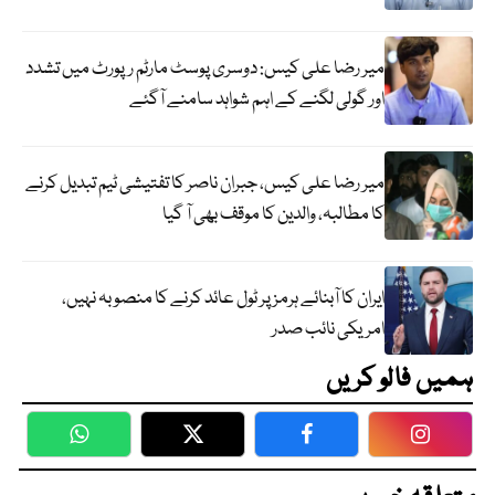
میر رضا علی کیس: دوسری پوسٹ مارٹم رپورٹ میں تشدد
اور گولی لگنے کے اہم شواہد سامنے آگئے
میر رضا علی کیس، جبران ناصر کا تفتیشی ٹیم تبدیل کرنے
کا مطالبہ، والدین کا موقف بھی آ گیا
ایران کا آبنائے ہرمز پر ٹول عائد کرنے کا منصوبہ نہیں،
امریکی نائب صدر
ہمیں فالو کریں
WhatsApp
Twitter
Facebook
Faceboo