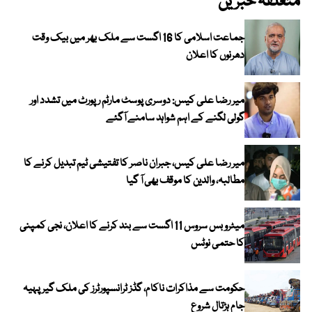
متعلقہ خبریں
جماعت اسلامی کا 16 اگست سے ملک بھر میں بیک وقت
دھرنوں کا اعلان
میر رضا علی کیس: دوسری پوسٹ مارٹم رپورٹ میں تشدد اور
گولی لگنے کے اہم شواہد سامنے آگئے
میر رضا علی کیس، جبران ناصر کا تفتیشی ٹیم تبدیل کرنے کا
مطالبہ، والدین کا موقف بھی آ گیا
میٹرو بس سروس 11 اگست سے بند کرنے کا اعلان، نجی کمپنی
کا حتمی نوٹس
حکومت سے مذاکرات ناکام، گڈز ٹرانسپورٹرز کی ملک گیر پہیہ
جام ہڑتال شروع