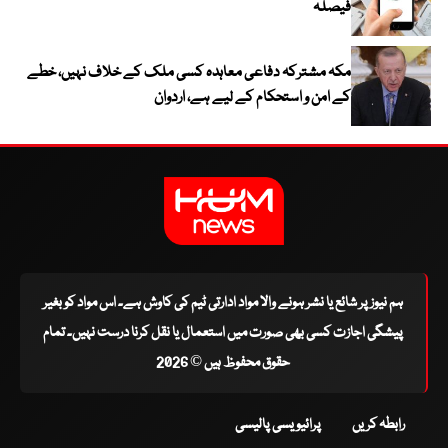
فیصلہ
مکہ مشترکہ دفاعی معاہدہ کسی ملک کے خلاف نہیں، خطے
کے امن و استحکام کے لیے ہے، اردوان
ہم نیوز پر شائع یا نشر ہونے والا مواد ادارتی ٹیم کی کاوش ہے۔ اس مواد کو بغیر
پیشگی اجازت کسی بھی صورت میں استعمال یا نقل کرنا درست نہیں۔ تمام
حقوق محفوظ ہیں © 2026
رابطہ کریں
پرائیویسی پالیسی