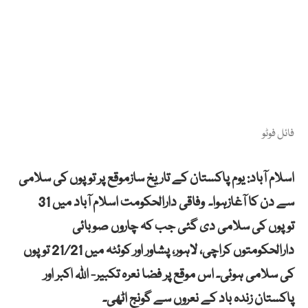
فائل فوٹو
اسلام آباد: یوم پاکستان کے تاریخ سازموقع پر توپوں کی سلامی
سے دن کا آغازہوا۔ وفاقی دارالحکومت اسلام آباد میں 31
توپوں کی سلامی دی گئی جب کہ چاروں صوبائی
دارالحکومتوں کراچی، لاہور، پشاور اور کوئٹہ میں 21/21 توپوں
کی سلامی ہوئی۔ اس موقع پر فضا نعرہ تکبیر- اللہ اکبر اور
پاکستان زندہ باد کے نعروں سے گونج اٹھی۔