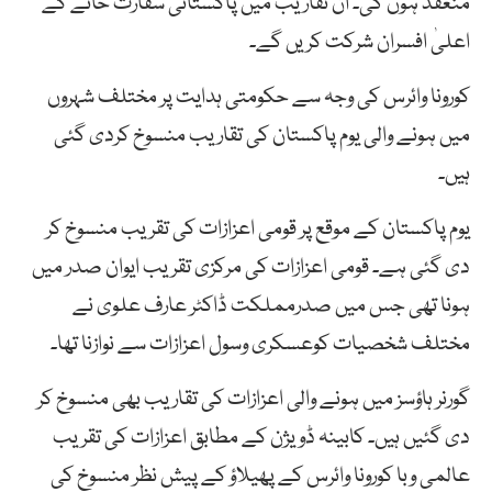
منعقد ہوں گی۔ ان تقاریب میں پاکستانی سفارت خانے کے
اعلیٰ افسران شرکت کریں گے۔
کورونا وائرس کی وجہ سے حکومتی ہدایت پر مختلف شہروں
میں ہونے والی یوم پاکستان کی تقاریب منسوخ کردی گئی
ہیں۔
یوم پاکستان کے موقع پر قومی اعزازات کی تقریب منسوخ کر
دی گئی ہے۔ قومی اعزازات کی مرکزی تقریب ایوان صدر میں
ہونا تھی جس میں صدرمملکت ڈاکٹر عارف علوی نے
مختلف شخصیات کوعسکری وسول اعزازات سے نوازنا تھا۔
گورنر ہاؤسز میں ہونے والی اعزازات کی تقاریب بھی منسوخ کر
دی گئیں ہیں۔ کابینہ ڈویژن کے مطابق اعزازات کی تقریب
عالمی وبا کورونا وائرس کے پھیلاؤ کے پیش نظر منسوخ کی