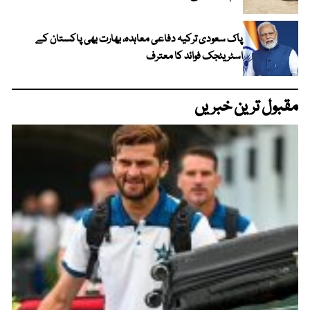
پاک سعودی ترکیہ دفاعی معاہدہ، بھارت بھی پاکستان کے
اسٹریٹجک فوائد کا معترف
مقبول ترین خبریں