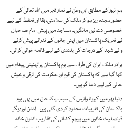
ہم نیوز کے مطابق اہل وطن نے نماز فجر میں اللہ تعالیٰ کے
حضور سجدہ ریز ہو کر ملک کی سلامتی، بقا اور تحفظ کے لیے
خصوصی دعائیں مانگیں۔ مساجد میں پیش امام صاحبان
نے تحریک پاکستان میں اپنی جانوں کے نذرانے پیش کرنے
والے شہدا کے درجات کی بلندی کے لیے فاتحہ خوانی کرائی۔
برادر ملک ایران کی طرف سے یوم پاکستان پر تہنیتی پیغام میں
کہا گیا ہے کہ پاکستان کی قوم اور حکومت کی ترقی و خوش
حالی کے لیے دعا گو ہیں۔
دنیا بھر میں کورونا وائرس کے سبب پاکستان میں بھی یوم
پاکستان کی تقریبات محدود کر دی گئی ہیں۔ لندن اوردیگر
قونصلیٹ خانوں میں پرچم کشائی کی تقاریب اندون خانہ