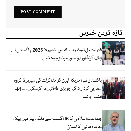
تازہ ترین خبریں
انٹرنیشنل نیوکلیئر سائنس اولمپیاڈ 2026، پاکستان نے
ایک گولڈ اور دو سلور میڈلز جیت لیے
پاکستان نے امریکا، ایران کو مذاکرات کی میز پر لا کر وہ
سفارتی کردار اداکیا جو بڑی طاقتیں نہ کرسکیں، ساؤتھ
ایشین وائسز
جماعت اسلامی کا 16 اگست سے ملک بھر میں بیک
وقت دھرنوں کا اعلان