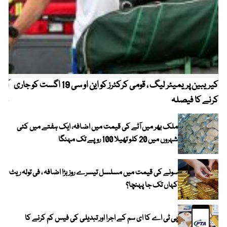
کیریبین پریمیئر لیگ ، قومی کرکٹرز کو این او سی 19 اگست کو جاری
آز
کرنے کا فیصلہ
چھی
ملک بھر میں آٹے کی قیمت میں اضافہ، ایک ہفتے میں کئی
شہروں میں 20 کلو تھیلا 100 روپے تک مہنگا
سونے کی قیمت میں مسلسل تیسرے روز بڑا اضافہ ، فی تولہ ریٹ
کہاں تک جا پہنچا؟
پی ٹی اے کا ای سم کے اجرا اور تبدیلی کی فیس کم کرنے کا