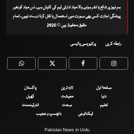
ہم نیوز پر شائع یا نشر ہونے والا مواد ادارتی ٹیم کی کاوش ہے۔ اس مواد کو بغیر
پیشگی اجازت کسی بھی صورت میں استعمال یا نقل کرنا درست نہیں۔ تمام
حقوق محفوظ ہیں © 2026
رابطہ کریں
پرائیویسی پالیسی
WhatsApp
Twitter
Facebook
Faceboo
صفحۂ اول
تازہ ترین
پاکستان
دنیا
معیشت
کھیل
تعلیم
صحت
انٹرٹینمنٹ
ٹیکنالوجی
دلچسپ و عجیب
Pakistan News in Urdu