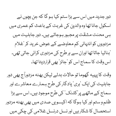
دور جدید میں اس سے بڑا ستم کیا ہو گا کہ جن بچوں نے
اسکول جانا تھا وہ والدین کی غربت کے باعث کم عمری میں
ہی محنت مشقت پر مجبور ہوجاتے ہیں۔ دور جاہلیت میں
مزدوروں کو انتہائی کم معاوضے کے عوض خرید کر ’غلام
‘بنالیا جاتا تھا اوران سے ہر طرح کی مزدوری کرائی جاتی تھی۔
اس وقت کا سماج اس کو ’جائز‘ بھی قراردیتا تھا۔
وقت کا پہیہ گھوما تو حالات بدلے لیکن بھٹہ مزدورآج بھی دور
جاہلیت کی ایک ’بری‘ یادگار کی طرح ہمارے معاشرے اور
سماج کے ماتھے پر’کلنک‘ کی طرح موجود ہیں۔ اس سے بڑا
ظلم و ستم اور کیا ہوگا کہ اکیسویں صدی میں بھی بھٹہ مزدور
استحصال کا شکار ہیں اور نسل درنسل غلامی کی چکی میں