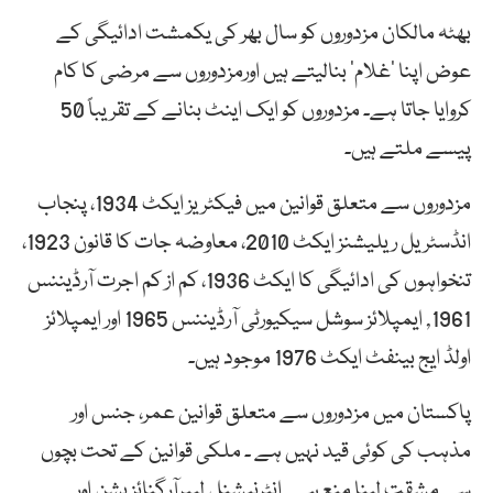
بھٹہ مالکان مزدوروں کو سال بھر کی یکمشت ادائیگی کے
عوض اپنا ’غلام‘ بنالیتے ہیں اورمزدوروں سے مرضی کا کام
کروایا جاتا ہے۔ مزدوروں کو ایک اینٹ بنانے کے تقریباً 50
پیسے ملتے ہیں۔
مزدوروں سے متعلق قوانین میں فیکٹریز ایکٹ 1934، پنجاب
انڈسٹریل ریلیشنز ایکٹ 2010، معاوضہ جات کا قانون 1923،
تنخواہوں کی ادائیگی کا ایکٹ 1936، کم از کم اجرت آرڈیننس
1961, ایمپلائز سوشل سیکیورٹی آرڈیننس 1965 اور ایمپلائز
اولڈ ایج بینفٹ ایکٹ 1976 موجود ہیں۔
پاکستان میں مزدوروں سے متعلق قوانین عمر، جنس اور
مذہب کی کوئی قید نہیں ہے ۔ ملکی قوانین کے تحت بچوں
سے مشقت لینا منع ہے۔ انٹرنیشنل لیبرآرگنائزیشن اور