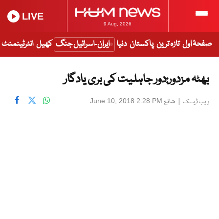
LIVE
9 Aug, 2026
صفحۂ اول
تازہ ترین
پاکستان
دنیا
ایران-اسرائیل جنگ
کھیل
انٹرٹینمنٹ
بھٹہ مزدور:دور جاہلیت کی بری یادگار
|
شائع
June 10, 2018 2:28 PM
ویب ڈیسک