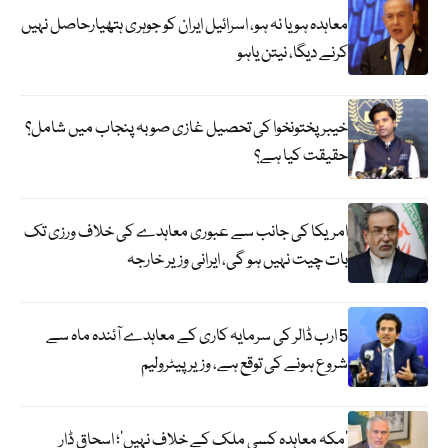
معاہدہ ہو یا نہ ہو، اسرائیل ایران کو جوہری ہتھیارحاصل نہیں
کرنے دیگا، نیتن یاہو
خیبر پختونخوا کی تحصیل غازی صوبہ پنجاب میں شامل؟
حقیقت کیا ہے؟
امریکا کی جانب سے عبوری معاہدے کی خلاف ورزی تک
بات چیت نہیں ہو گی، ایرانی وزیر خارجہ
5 ارب ڈالر کی سرمایہ کاری کے معاہدے آئندہ ماہ سے
شروع ہونے کی توقع ہے، وزیر پیٹرولیم
‘مکہ معاہدہ کسی ملک کے خلاف نہیں’؛ اسحاق ڈار