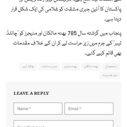
پاکستان کا آئین جبری مشقت کو غلامی کی ایک شکل قرار
دیتا ہے۔
پنجاب میں گزشتہ سال 785 بھٹہ مالکان اور منیجرز کو ’چائلڈ
لیبر‘ کے جرم میں زیر حراست لے کر ان کے خلا ف مقدمات
بھی قائم کیے گئے۔
استحصال
بھٹہ مالکان
بھٹہ مزدور
جبری مشقت
چائلڈ لیبر
دور جاہلیت
LEAVE A REPLY