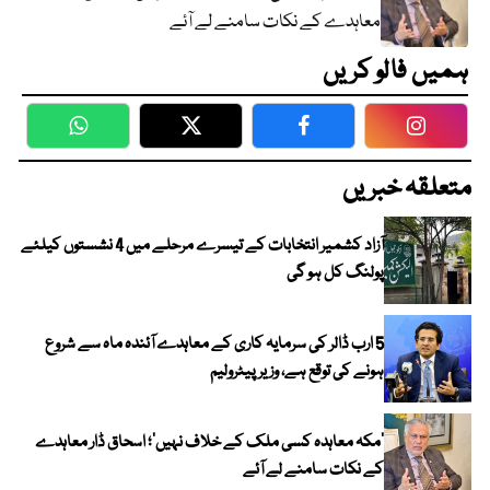
معاہدے کے نکات سامنے لے آئے
ہمیں فالو کریں
WhatsApp
Twitter
Facebook
Faceboo
متعلقہ خبریں
آزاد کشمیر انتخابات کے تیسرے مرحلے میں 4 نشستوں کیلئے
پولنگ کل ہو گی
5 ارب ڈالر کی سرمایہ کاری کے معاہدے آئندہ ماہ سے شروع
ہونے کی توقع ہے، وزیر پیٹرولیم
‘مکہ معاہدہ کسی ملک کے خلاف نہیں’؛ اسحاق ڈار معاہدے
کے نکات سامنے لے آئے