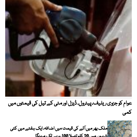
عوام کو جزوی ریلیف، پیٹرول، ڈیزل اور مٹی کے تیل کی قیمتوں میں
4 روز میں سونے کی قیمت میں بڑا اضافہ
کمی
ملک بھر میں آٹے کی قیمت میں اضافہ، ایک ہفتے میں کئی
شہروں میں 20 کلو تھیلا 100 روپے تک مہنگا