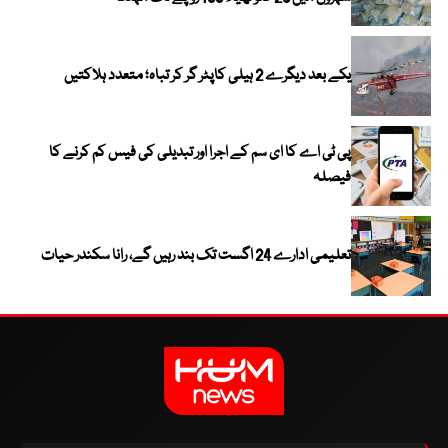
یکے بعد دیگرے 2 ہیلی کاپٹر گر کر تباہ؛ متعدد ہلاکتیں
پی ٹی اے کا ای سم کے اجرا اور تبدیلی کی فیس کم کرنے کا
فیصلہ
تعلیمی ادارے 24 اگست تک بند رہیں گے، رانا سکندر حیات