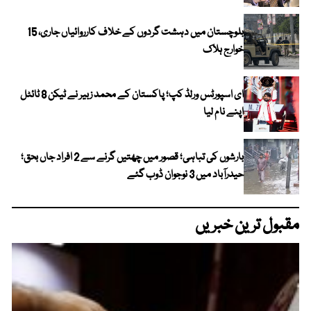
بلوچستان میں دہشت گردوں کے خلاف کارروائیاں جاری، 15
خوارج ہلاک
ای اسپورٹس ورلڈ کپ؛ پاکستان کے محمد زبیر نے ٹیکن 8 ٹائٹل
اپنے نام لیا
بارشوں کی تباہی؛ قصور میں چھتیں گرنے سے 2 افراد جاں بحق؛
حیدرآباد میں 3 نوجوان ڈوب گئے
مقبول ترین خبریں