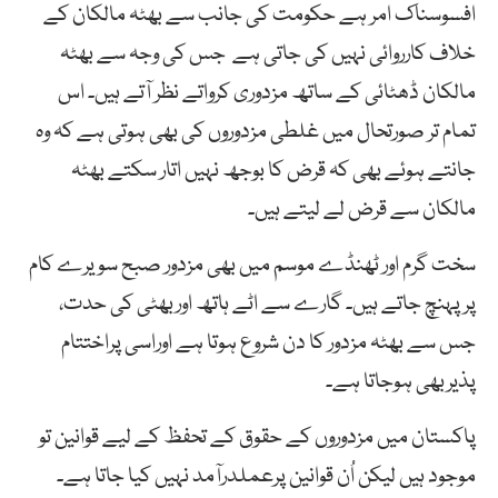
افسوسناک امر ہے حکومت کی جانب سے بھٹہ مالکان کے
خلاف کارروائی نہیں کی جاتی ہے جس کی وجہ سے بھٹہ
مالکان ڈھٹائی کے ساتھ مزدوری کرواتے نظر آتے ہیں۔ اس
تمام تر صورتحال میں غلطی مزدوروں کی بھی ہوتی ہے کہ وہ
جانتے ہوئے بھی کہ قرض کا بوجھ نہیں اتار سکتے بھٹہ
مالکان سے قرض لے لیتے ہیں۔
سخت گرم اور ٹھنڈے موسم میں بھی مزدور صبح سویرے کام
پر پہنچ جاتے ہیں۔ گارے سے اٹے ہاتھ اوربھٹی کی حدت،
جس سے بھٹہ مزدور کا دن شروع ہوتا ہے اوراسی پراختتام
پذیربھی ہوجاتا ہے۔
پاکستان میں مزدوروں کے حقوق کے تحفظ کے لیے قوانین تو
موجود ہیں لیکن اُن قوانین پرعملدرآمد نہیں کیا جاتا ہے۔