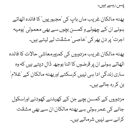
پس رہے ہیں۔
بھٹہ مالکان غریب ماں باپ کی ’مجبوریوں‘ کا فائدہ اٹھاتے
ہوئے ان کے چھوٹے و کمسن بچوں سے بھی معمولی ’یومیہ
اجرت‘ پر دن بھر کی ’خاصی‘ مشقت لے لیتے ہیں۔
بھٹہ مالکان غریب مزدوروں کی کمزورمعاشی حالات کا فائدہ
اٹھاتے ہوئے ان پر قرضوں کا اتنا بوجھ ڈال دیتے ہیں کہ وہ
ساری زندگی ادا ہی نہیں کرسکتے اوربھٹہ مالکان کے ’غلام‘
بن کر رہ جاتے ہیں۔
مزدوروں کے کمسن بچے جن کے کھیلنے کھودنے اوراسکول
جانے کی عمر ہوتی ہے بھٹہ مالکان ان سے بھی مشقت
کرانے سے نہیں شرماتے ہیں۔