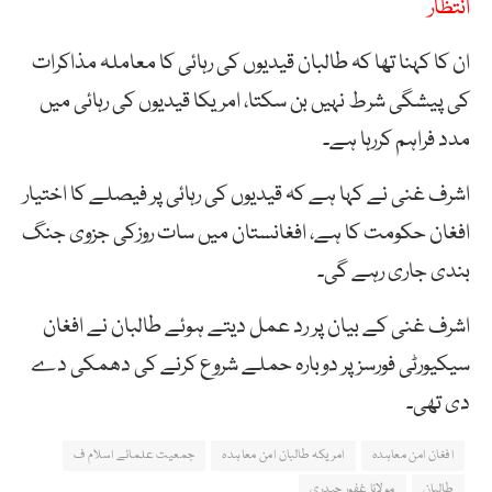
انتظار
ان کا کہنا تھا کہ طالبان قیدیوں کی رہائی کا معاملہ مذاکرات
کی پیشگی شرط نہیں بن سکتا، امریکا قیدیوں کی رہائی میں
مدد فراہم کررہا ہے۔
اشرف غنی نے کہا ہے کہ قیدیوں کی رہائی پر فیصلے کا اختیار
افغان حکومت کا ہے، افغانستان میں سات روزکی جزوی جنگ
بندی جاری رہے گی۔
اشرف غنی کے بیان پر رد عمل دیتے ہوئے طالبان نے افغان
سیکیورٹی فورسز پر دوبارہ حملے شروع کرنے کی دھمکی دے
دی تھی۔
افغان امن معاہدہ
امریکہ طالبان امن معاہدہ
جمعیت علمائے اسلام ف
طالبان
مولانا غفور حیدری