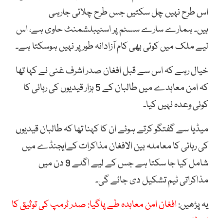
اس طرح نہیں چل سکتیں جس طرح چلائی جارہی
ہیں۔ ہمارے سارے سسٹم پر اسٹیبلشمنٹ حاوی ہے، اس
لیے ملک میں کوئی بھی کام آزادانہ طور پر نہیں ہوسکتا ہے۔
خیال رہے کہ اس سے قبل افغان صدر اشرف غنی نے کہا تھا
کہ امن معاہدے میں طالبان کے 5 ہزار قیدیوں کی رہائی کا
کوئی وعدہ نہیں کیا۔
میڈیا سے گفتگو کرتے ہوئے ان کا کہنا تھا کہ طالبان قیدیوں
کی رہائی کا معاملہ بین الافغان مذاکرات کےایجنڈے میں
شامل کیا جا سکتا ہے جس کے لیے اگلے 9 دن میں
مذاکراتی ٹیم تشکیل دی جائے گی۔
یہ پڑھیں:
افغان امن معاہدہ طے پاگیا: صدر ٹرمپ کی توثیق کا