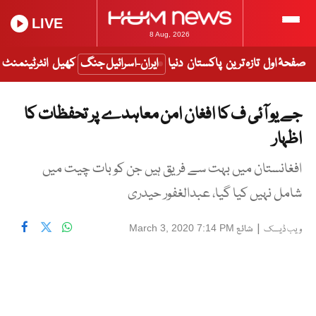
LIVE
8 Aug, 2026
صفحۂ اول
تازہ ترین
پاکستان
دنیا
ایران-اسرائیل جنگ
کھیل
انٹرٹینمنٹ
جے یو آئی ف کا افغان امن معاہدے پر تحفظات کا
اظہار
افغانستان میں بہت سے فریق ہیں جن کو بات چیت میں
شامل نہیں کیا گیا، عبدالغفور حیدری
|
شائع
March 3, 2020 7:14 PM
ویب ڈیسک