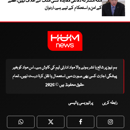
مکہ مشترکہ دفاعی معاہدہ کسی ملک کے خلاف نہیں، خطے
کے امن و استحکام کے لیے ہے، اردوان
ہم نیوز پر شائع یا نشر ہونے والا مواد ادارتی ٹیم کی کاوش ہے۔ اس مواد کو بغیر
پیشگی اجازت کسی بھی صورت میں استعمال یا نقل کرنا درست نہیں۔ تمام
حقوق محفوظ ہیں © 2026
رابطہ کریں
پرائیویسی پالیسی
WhatsApp
Twitter
Facebook
Faceboo