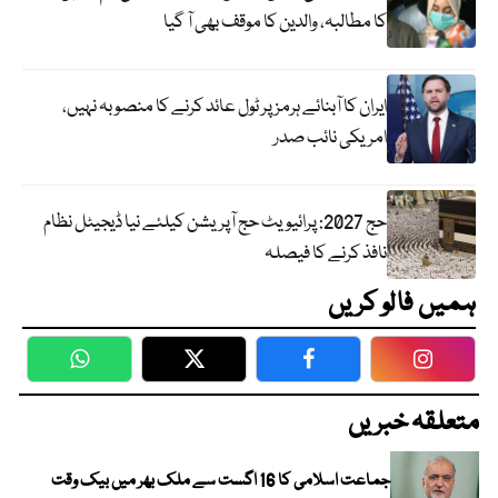
کا مطالبہ، والدین کا موقف بھی آ گیا
ایران کا آبنائے ہرمز پر ٹول عائد کرنے کا منصوبہ نہیں،
امریکی نائب صدر
حج 2027: پرائیویٹ حج آپریشن کیلئے نیا ڈیجیٹل نظام
نافذ کرنے کا فیصلہ
ہمیں فالو کریں
WhatsApp
Twitter
Facebook
Faceboo
متعلقہ خبریں
جماعت اسلامی کا 16 اگست سے ملک بھر میں بیک وقت