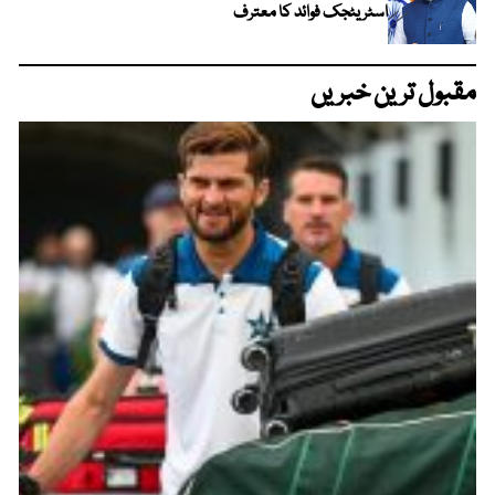
اسٹریٹجک فوائد کا معترف
مقبول ترین خبریں