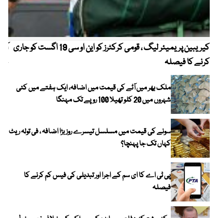
کیریبین پریمیئر لیگ ، قومی کرکٹرز کو این او سی 19 اگست کو جاری
آز
کرنے کا فیصلہ
چھی
ملک بھر میں آٹے کی قیمت میں اضافہ، ایک ہفتے میں کئی
شہروں میں 20 کلو تھیلا 100 روپے تک مہنگا
سونے کی قیمت میں مسلسل تیسرے روز بڑا اضافہ ، فی تولہ ریٹ
کہاں تک جا پہنچا؟
پی ٹی اے کا ای سم کے اجرا اور تبدیلی کی فیس کم کرنے کا
فیصلہ