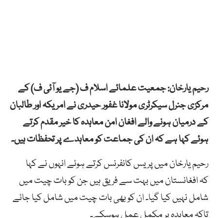
رحیم یارخان: جمعیت علمائے اسلام ف (جے یو آئی ف) کے
مرکزی جنرل سیکرٹری مولانا غفور حیدری نے امریکہ اور طالبان
کے درمیان ہونے والے افغان امن معاہدہ کا خیر مقدم کرتے
ہوئے کہا ہے کہ ان کی جماعت کو معاہدے پر تحفظات ہیں۔
رحیم یارخان میں پریس کانفرنس کرتے ہوئے انہوں نے کہا
کہ افغانستان میں بہت سے فریق ہیں جن کو بات چیت میں
شامل نہیں کیا گیا۔ ان کو بھی بات چیت میں شامل کیا جائے
تاکہ معاہدہ پر مکمل عمل ہوسکے۔