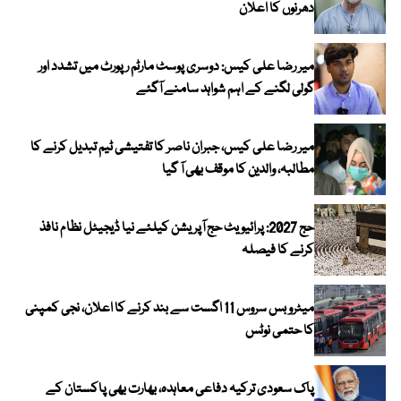
دھرنوں کا اعلان
میر رضا علی کیس: دوسری پوسٹ مارٹم رپورٹ میں تشدد اور
گولی لگنے کے اہم شواہد سامنے آگئے
میر رضا علی کیس، جبران ناصر کا تفتیشی ٹیم تبدیل کرنے کا
مطالبہ، والدین کا موقف بھی آ گیا
حج 2027: پرائیویٹ حج آپریشن کیلئے نیا ڈیجیٹل نظام نافذ
کرنے کا فیصلہ
میٹرو بس سروس 11 اگست سے بند کرنے کا اعلان، نجی کمپنی
کا حتمی نوٹس
پاک سعودی ترکیہ دفاعی معاہدہ، بھارت بھی پاکستان کے