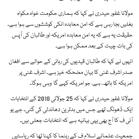
مولانا غفور حیدری نے کہا کہ ہماری حکومت خواہ مکواہ
بغلیں بجا رہی ہے کہ امن معاہدہ انکی کوششوں سے ہوا ہے۔
حقیقت یہ ہے کہ یہ امن معاہدہ امریکہ اور طالبان کی آپس
کی بات چیت کے بعد ممکن ہوا ہے۔
انہوں نے کہا کہ طالبان قیدیوں کی رہائی کے حوالے سے افغان
صدر اشرف غنی کا بیان مضحکہ خیز ہے۔ اشرف غنی پر
امریکہ کا ہاتھ، ہے، جو امریکہ کہے گا وہی ہوگا۔
مولانا غفور حیدری نے کہا کہ 25 جولائی 2018 کے انتخابات
ایک ڈھونگ تھے جس میں بدترین دھاندلی کی گئی۔ جے یو
آئی ف کا آج بھی یہی بیانیہ ہے کہ انتخابات جعلی ہیں۔
جمعیت علمائے اسلام ف کے رہنما کا کہنا تھا کہ ریاستیں