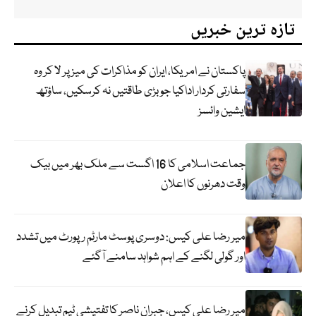
تازہ ترین خبریں
پاکستان نے امریکا، ایران کو مذاکرات کی میز پر لا کر وہ
سفارتی کردار اداکیا جو بڑی طاقتیں نہ کرسکیں، ساؤتھ
ایشین وائسز
جماعت اسلامی کا 16 اگست سے ملک بھر میں بیک
وقت دھرنوں کا اعلان
میر رضا علی کیس: دوسری پوسٹ مارٹم رپورٹ میں تشدد
اور گولی لگنے کے اہم شواہد سامنے آگئے
میر رضا علی کیس، جبران ناصر کا تفتیشی ٹیم تبدیل کرنے