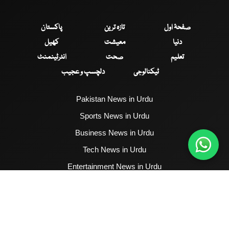
صفحۂ اول
تازہ ترین
پاکستان
دنیا
معیشت
کھیل
تعلیم
صحت
انٹرٹینمنٹ
ٹیکنالوجی
دلچسپ و عجیب
Pakistan News in Urdu
Sports News in Urdu
Business News in Urdu
Tech News in Urdu
Entertainment News in Urdu
Health News in Urdu
Hum News English