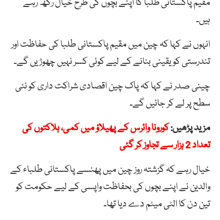
مقیم پاکستانی طلبا کا اپنے بچوں کی طرح خیال رکھ رہے
ہیں۔
انہوں نے کہا کہ چین میں مقیم پاکستانی طلبا کی حفاظت اور
تندرستی کو یقینی بنانے کے لیے کوئی کسر نہیں چھوڑیں گے۔
چینی صدر نے کہا کہ پاک چین اقصادی شراکت داری کو نئی
سطح پر لے کر جائیں گے۔
مزید پڑھیں:
کورونا وائرس کے پھیلاؤ میں کمی، ہلاکتوں کی
تعداد 2 ہزار سے تجاوز کر گئی
خیال رہے کہ گزشتہ روز چین میں پھنسے پاکستانی طلباء کے
والدین نے اپنے بچوں کی بحفاظت واپسی کے لیے حکومت کو
تین دن کا الٹی میٹم دے دیا تھا۔