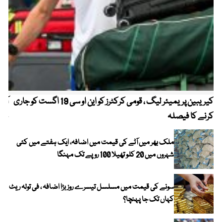
کیریبین پریمیئر لیگ ، قومی کرکٹرز کو این او سی 19 اگست کو جاری
آز
کرنے کا فیصلہ
چھی
ملک بھر میں آٹے کی قیمت میں اضافہ، ایک ہفتے میں کئی
شہروں میں 20 کلو تھیلا 100 روپے تک مہنگا
سونے کی قیمت میں مسلسل تیسرے روز بڑا اضافہ ، فی تولہ ریٹ
کہاں تک جا پہنچا؟