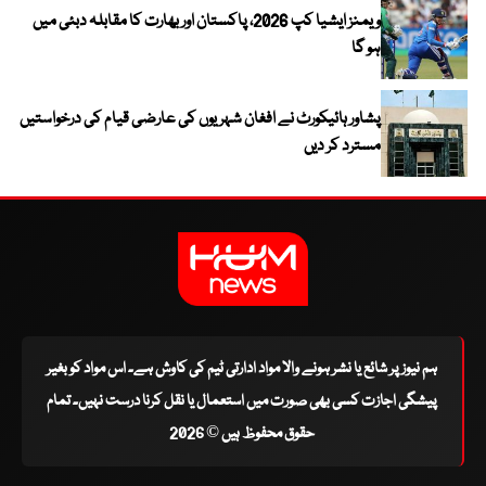
ویمنز ایشیا کپ 2026، پاکستان اور بھارت کا مقابلہ دبئی میں
ہو گا
پشاور ہائیکورٹ نے افغان شہریوں کی عارضی قیام کی درخواستیں
مسترد کر دیں
ہم نیوز پر شائع یا نشر ہونے والا مواد ادارتی ٹیم کی کاوش ہے۔ اس مواد کو بغیر
پیشگی اجازت کسی بھی صورت میں استعمال یا نقل کرنا درست نہیں۔ تمام
حقوق محفوظ ہیں © 2026