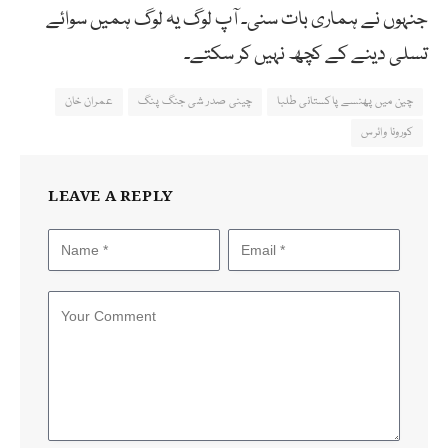
جنہوں نے ہماری بات سنی۔ آپ لوگ یہ لوگ ہمیں سوائے
تسلی دینے کے کچھ نہیں کر سکتے۔
چین میں پھنسے پاکستانی طلبا
چینی صدر شی جنگ پنگ
عمران خان
کورونا وائرس
LEAVE A REPLY