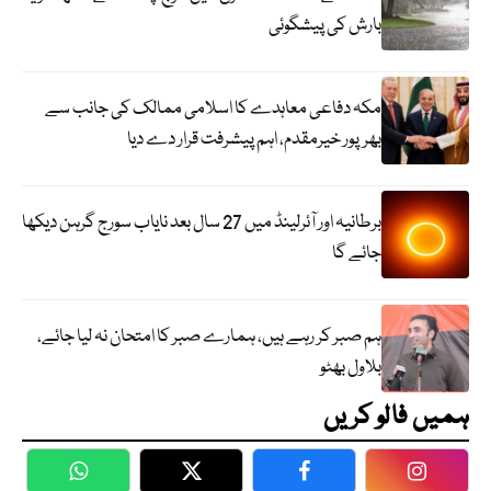
بارش کی پیشگوئی
مکہ دفاعی معاہدے کا اسلامی ممالک کی جانب سے
بھرپور خیرمقدم، اہم پیشرفت قرار دے دیا
برطانیہ اور آئرلینڈ میں 27 سال بعد نایاب سورج گرہن دیکھا
جائے گا
ہم صبر کر رہے ہیں، ہمارے صبر کا امتحان نہ لیا جائے،
بلاول بھٹو
ہمیں فالو کریں
WhatsApp
Twitter
Facebook
Faceboo