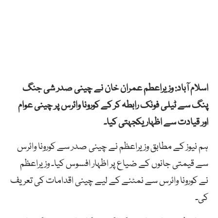
اسلام آباد: وزیراعطم عمران خان نے چینی صدر شی جنگ
پنگ سے ٹیلی فونک رابطہ کر کے کورونا وائرس پر چینی عوام
اور قیادت سے اظہار یکجہتی کیا۔
ہم نیوز کے مطابق وزیراعظم نے چینی صدر سے کورونا وائرس
سے قیمتی جانوں کے ضیاع پر اظہار افسوس کیا۔ وزیراعظم
نے کورونا وائرس سے نمٹنے کے لیے چینی اقدامات کی تعریف
کی۔