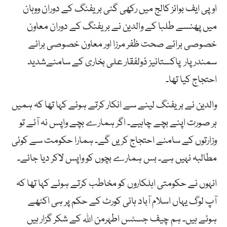
او پی ایف بوائز کالج میں رکھی گئی بریفنگ کے دوران ووہان
میں پھنسے طلبا کے والدین نے بریفنگ کے دوران معاون
خصوصی برائے صحت ظفر مرزا اور معاون خصوصی برائے
سمندر پار پاکستانیز ذولفقار علی بخاری کے سامنےشدید
احتجاج کیا تھا۔
والدین نے بریفنگ لینے سے انکار کرتے ہوئے کہا تھا کہ ہمیں
ہر صورت اپنے بچے چاہیے۔ اگر ہمارے بچے واپس نہ آئے تو
وزارتوں کے سامنے احتجاج کریں گے۔ ہمارا حکومت سے کوئی
مطالبہ نہیں ہے۔ بس ہمارے بچوں کو واپس لاکر دیا جائے۔
انہوں نے حکومتی اہلکاروں کو مخاطب کرتے ہوئے کہا تھا کہ
آپ لوگ یہاں اسلام آباد ہائی کورٹ کے حکم پر ہی اکٹھے
ہوئے ہیں۔ ہم چیف جسٹس اطہرمن اللہ کے شکر گزار ہیں