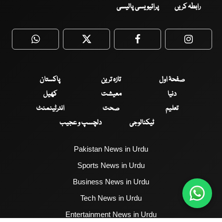
رابطہ کریں
پرائیویسی پالیسی
WhatsApp
Twitter
Facebook
Faceboo
صفحۂ اول
تازہ ترین
پاکستان
دنیا
معیشت
کھیل
تعلیم
صحت
انٹرٹینمنٹ
ٹیکنالوجی
دلچسپ و عجیب
Pakistan News in Urdu
Sports News in Urdu
Business News in Urdu
Tech News in Urdu
Entertainment News in Urdu