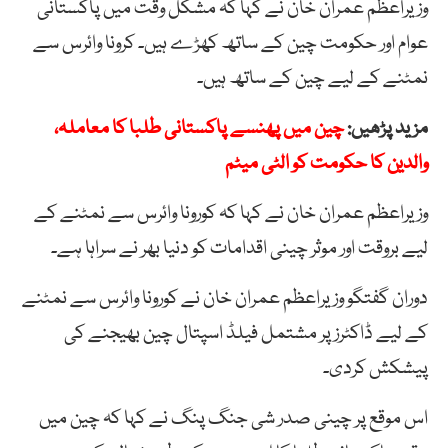
وزیراعظم عمران خان نے کہا کہ مشکل وقت میں پاکستانی
عوام اور حکومت چین کے ساتھ کھڑے ہیں۔ کرونا وائرس سے
نمٹنے کے لیے چین کے ساتھ ہیں۔
مزید پڑھیں:
چین میں پھنسے پاکستانی طلبا کا معاملہ،
والدین کا حکومت کو الٹی میٹم
وزیراعظم عمران خان نے کہا کہ کورونا وائرس سے نمٹنے کے
لیے بروقت اور موثر چینی اقدامات کو دنیا بھر نے سراہا ہے۔
دوران گفتگو وزیراعظم عمران خان نے کورونا وائرس سے نمٹنے
کے لیے ڈاکٹرز پر مشتمل فیلڈ اسپتال چین بھیجنے کی
پیشکش کردی۔
اس موقع پر چینی صدر شی جنگ پنگ نے کہا کہ چین میں