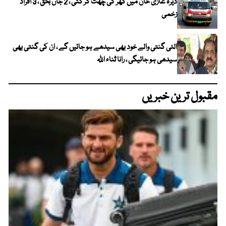
ڈیرہ غازی خان میں گھر کی چھت گر گئی ، 2 جاں بحق ، 3 افراد
زخمی
الٹی گنتی والے خود بھی سیدھے ہو جائیں گے ، ان کی گنتی بھی
سیدھی ہو جائیگی ، رانا ثناء اللہ
مقبول ترین خبریں