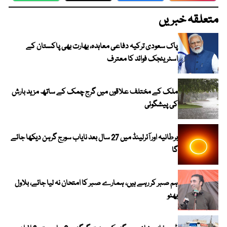
متعلقہ خبریں
پاک سعودی ترکیہ دفاعی معاہدہ، بھارت بھی پاکستان کے
اسٹریٹجک فوائد کا معترف
ملک کے مختلف علاقوں میں گرج چمک کے ساتھ مزید بارش
کی پیشگوئی
برطانیہ اور آئرلینڈ میں 27 سال بعد نایاب سورج گرہن دیکھا جائے
گا
ہم صبر کر رہے ہیں، ہمارے صبر کا امتحان نہ لیا جائے، بلاول
بھٹو