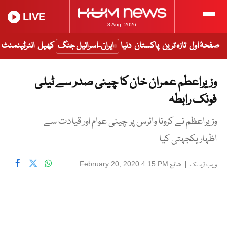
LIVE
8 Aug, 2026
صفحۂ اول
تازہ ترین
پاکستان
دنیا
ایران-اسرائیل جنگ
کھیل
انٹرٹینمنٹ
وزیراعطم عمران خان کا چینی صدر سے ٹیلی
فونک رابطہ
وزیراعظم نے کرونا وائرس پر چینی عوام اور قیادت سے
اظہار یکجہتی کیا
|
شائع
February 20, 2020 4:15 PM
ویب ڈیسک