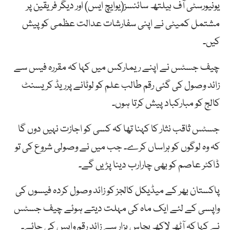
یونیورسٹی آف ہیلتھ سائنسز(یوایچ ایس) اور دیگر فریقین پر
مشتمل کمیٹی نے اپنی سفارشات عدالت عظمی کو پیش
کیں۔
چیف جسٹس نے اپنے ریمارکس میں کہا کہ مقررہ فیس سے
زائد وصول کی گئی رقم طالب علم کو لوٹانے پرریڈ کریسنٹ
کالج کو مبارکباد پیش کرتا ہوں۔
جسٹس ثاقب نثار کا کہنا تھا کہ کسی کو اجازت نہیں دوں گا
کہ وہ لوگوں کو ہراساں کرے۔ جب میں نے وصولی شروع کی تو
ڈاکٹر عاصم کو بھی چارارب دینا پڑیں گے۔
پاکستان بھر کے میڈیکل کالجز کو زائد وصول کردہ فیسوں کی
واپسی کے لئے ایک ماہ کی مہلت دیتے ہوئے چیف جسٹس
نے کہا کہ آٹھ لاکھ پچاس ہزار سے زائد رقم واپس کی جائے۔