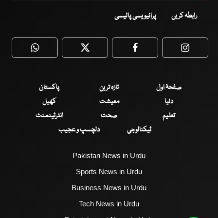
رابطہ کریں
پرائیویسی پالیسی
WhatsApp
Twitter
Facebook
Faceboo
صفحۂ اول
تازہ ترین
پاکستان
دنیا
معیشت
کھیل
تعلیم
صحت
انٹرٹینمنٹ
ٹیکنالوجی
دلچسپ و عجیب
Pakistan News in Urdu
Sports News in Urdu
Business News in Urdu
Tech News in Urdu