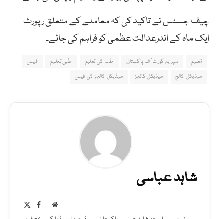
چیف جسٹس نے تاکید کی کہ معاملے کے متعلق رپورٹ
ایک ماہ کے اندرعدالت عظمی کو فراہم کی جائے۔
تعلیم
سپریم کورٹ آف پاکستان
طب کی تعلیم
طبی تعلیم
فیس
میڈیکل کالج
میڈیکل کالجز
میڈیکل کالجز کی فیس
شاہد عباسی
Facebook
X
Website
(Twitter)