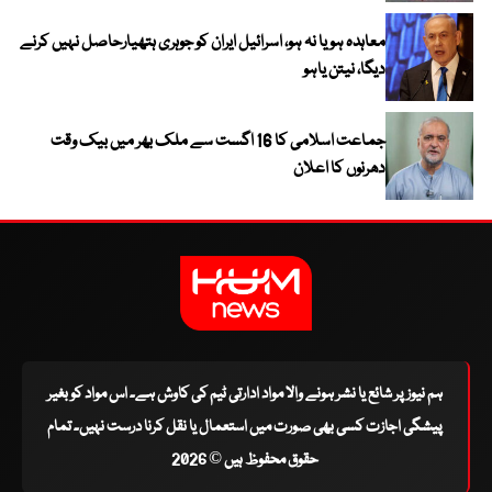
معاہدہ ہو یا نہ ہو، اسرائیل ایران کو جوہری ہتھیارحاصل نہیں کرنے
دیگا، نیتن یاہو
جماعت اسلامی کا 16 اگست سے ملک بھر میں بیک وقت
دھرنوں کا اعلان
ہم نیوز پر شائع یا نشر ہونے والا مواد ادارتی ٹیم کی کاوش ہے۔ اس مواد کو بغیر
پیشگی اجازت کسی بھی صورت میں استعمال یا نقل کرنا درست نہیں۔ تمام
حقوق محفوظ ہیں © 2026