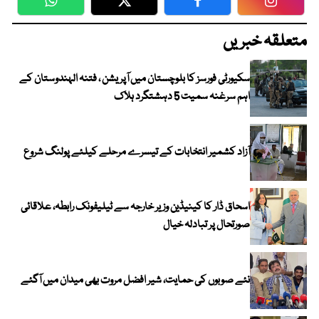
WhatsApp
Twitter
Facebook
Faceboo
متعلقہ خبریں
سکیورٹی فورسز کا بلوچستان میں آپریشن ، فتنہ الہندوستان کے
اہم سرغنہ سمیت 5 دہشتگرد ہلاک
آزاد کشمیر انتخابات کے تیسرے مرحلے کیلئے پولنگ شروع
اسحاق ڈار کا کینیڈین وزیر خارجہ سے ٹیلیفونک رابطہ، علاقائی
صورتحال پر تبادلہ خیال
نئے صوبوں کی حمایت، شیر افضل مروت بھی میدان میں آگئے