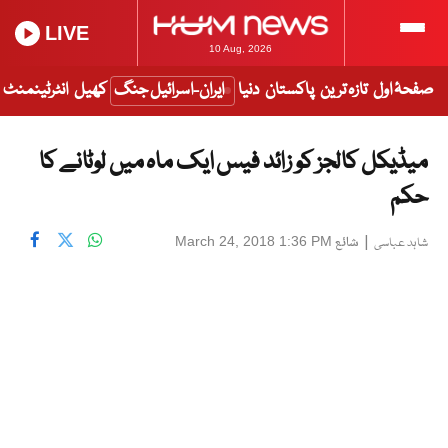
LIVE
10 Aug, 2026
صفحۂ اول
تازہ ترین
پاکستان
دنیا
ایران-اسرائیل جنگ
کھیل
انٹرٹینمنٹ
میڈیکل کالجز کو زائد فیس ایک ماہ میں لوٹانے کا
حکم
|
شائع
March 24, 2018 1:36 PM
شاہد عباسی