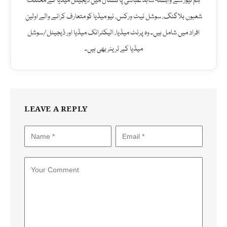
ہم نیوز سے وابستہ شاہد عباسی پاکستان میں ڈیجیٹل میڈیا کے مختلف
شعبوں بلاگنگ، سوشل نیٹ ورکس، نیو میڈیا کو متعارف کرانے والے اولین
افراد میں شامل ہیں۔ وہ پرنٹ میڈیا، الیکٹرانک میڈیا اور ڈیجیٹل/سوشل
میڈیا کے ٹرینر بھی ہیں۔
LEAVE A REPLY