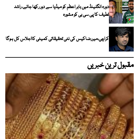
دورہ انگلینڈ میں بابر اعظم کو میڈیا سے دور رکھا جائے، راشد
لطیف کا پی سی بی کو مشورہ
کراچی،میررضاکیس کی نئی تحقیقاتی کمیٹی کااجلاس کل ہوگا
مقبول ترین خبریں