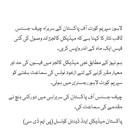
لاہور: سپریم کورٹ آف پاکستان کے سربراہ چیف جسٹس
ثاقب نثار کا کہنا ہے کہ میڈیکل کالجززائد وصول کی گئی
فیس ایک ماہ کے اندر واپس کریں۔
ہم نیوز کے مطابق نجی میڈیکل کالجز میں فیسوں کی حد اور
معیار مقرر کرنے کے لئے ازخود نوٹس کی سماعت ہفتے کو
سپریم کورٹ لاہور رجسٹری میں ہوئی۔
چیف جسٹس آف پاکستان کی سربراہی میں دو رکنی بنچ نے
مقدمے کی سماعت کی۔
پاکستان میڈیکل اینڈ ڈینٹل کونسل (پی ایم ڈی سی)