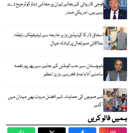
فوجی کارروائی کے بجائے تہران پر معاشی دباؤ کو ترجیح دے
رہے ہیں، امریکی صدر
اسحاق ڈار کا کینیڈین وزیر خارجہ سے ٹیلیفونک رابطہ،
علاقائی صورتحال پر تبادلہ خیال
بلوچستان سے حب الوطنی کے جذبے سے بھرپور نغمہ
سامنے آنا باعث فخر ہے، وزیر اعظم
نئے صوبوں کی حمایت، شیر افضل مروت بھی میدان میں
آگئے
ہمیں فالو کریں