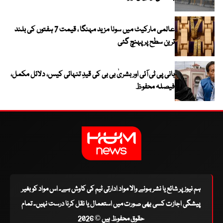
عالمی مارکیٹ میں سونا مزید مہنگا ، قیمت 7 ہفتوں کی بلند
ترین سطح پر پہنچ گئی
بانی پی ٹی آئی اور بشریٰ بی بی کی قیدِ تنہائی کیس، دلائل مکمل،
فیصلہ محفوظ
ہم نیوز پر شائع یا نشر ہونے والا مواد ادارتی ٹیم کی کاوش ہے۔ اس مواد کو بغیر
پیشگی اجازت کسی بھی صورت میں استعمال یا نقل کرنا درست نہیں۔ تمام
حقوق محفوظ ہیں © 2026