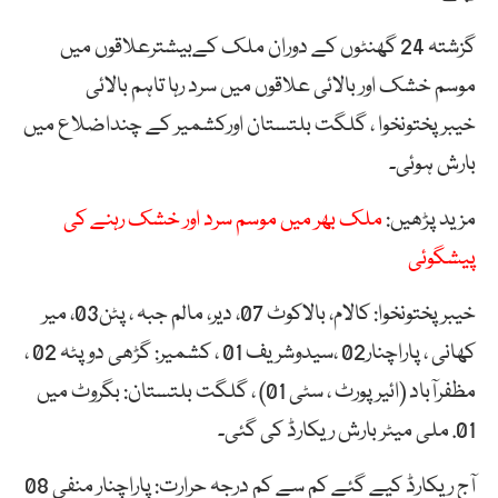
گزشتہ 24 گھنٹوں کے دوران ملک کےبیشترعلاقوں میں
موسم خشک اور بالائی علاقوں میں سرد رہا تاہم بالائی
خیبرپختونخوا ، گلگت بلتستان اورکشمیر کے چنداضلاع میں
بارش ہوئی۔
مزید پڑھیں:
ملک بھر میں موسم سرد اور خشک رہنے کی
پیشگوئی
خیبرپختونخوا: کالام، بالاکوٹ 07، دیر، مالم جبہ ، پٹن03، میر
کھانی ، پاراچنار02 ،سیدوشریف 01 ، کشمیر: گڑھی دوپٹہ 02 ،
مظفرآباد (ائیر پورٹ ، سٹی 01) ، گلگت بلتستان: بگروٹ میں
01. ملی میٹر بارش ریکارڈ کی گئی۔
آج ریکارڈ کیے گئے کم سے کم درجہ حرارت: پاراچنار منفی 08