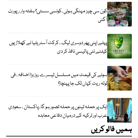
کون سی چیز مہنگی ہوئی ،کونسی سستی؟ ہفتہ وار رپورٹ
آگئی
پہلے اپنی پھر دوسری لیگ ، کرکٹ آسٹریلیا نے کھلاڑیوں
کیلئے نئی پالیسی نافذ کر دی
سونے کی قیمت میں مسلسل تیسرے روز بڑا اضافہ ، فی
تولہ ریٹ کہاں تک جا پہنچا؟
ایک پر حملہ تینوں پر حملہ تصور ہو گا، پاکستان ، سعودی
عرب اور ترکیہ کے درمیان دفاعی معاہدہ
ہمیں فالو کریں