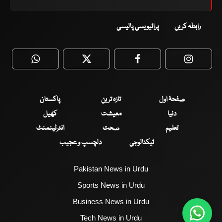
رابطہ کریں
پرائیویسی پالیسی
WhatsApp
Twitter
Facebook
Faceboo
صفحۂ اول
تازہ ترین
پاکستان
دنیا
معیشت
کھیل
تعلیم
صحت
انٹرٹینمنٹ
ٹیکنالوجی
دلچسپ و عجیب
Pakistan News in Urdu
Sports News in Urdu
Business News in Urdu
Tech News in Urdu