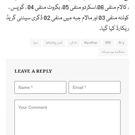
، کالام منفی 06،اسکردو منفی 05، بگروٹ منفی 04 ، گوپس ،
کوئٹہ منفی 03 اور مالام جبہ میں منفی 02 ڈگری سینٹی گریڈ
ریکارڈ کیا گیا۔
Dry
KPK
Weather
بارش
خیبرپختونخوا
سرد
محکمہ موسمیات
LEAVE A REPLY