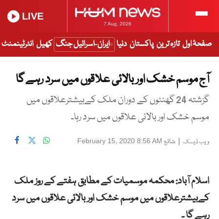
LIVE
7 Aug, 2026
صفحۂ اول
تازہ ترین
پاکستان
دنیا
ایران-اسرائیل جنگ
کھیل
انٹرٹینمنٹ
آج موسم خشک اور بالائی علاقوں میں سرد رہے گا
گزشتہ 24 گھنٹوں کے دوران ملک کےبیشترعلاقوں میں
موسم خشک اور بالائی علاقوں میں سرد رہا۔
|
شائع
February 15, 2020 8:56 AM
ویب ڈیسک
اسلام آباد: محکمہ موسمیات کے مطابق ہفتے کے روز ملک
کےبیشترعلاقوں میں موسم خشک اور بالائی علاقوں میں سرد
رہے گا ۔