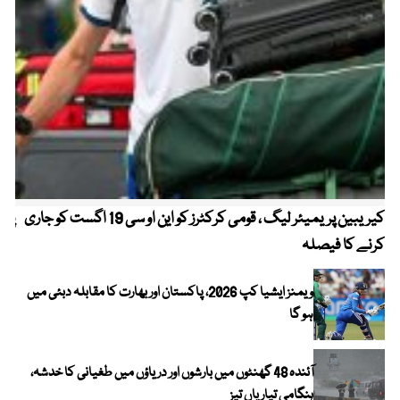
کیریبین پریمیئر لیگ ، قومی کرکٹرز کو این او سی 19 اگست کو جاری
پیٹ
کرنے کا فیصلہ
ویمنز ایشیا کپ 2026، پاکستان اور بھارت کا مقابلہ دبئی میں
ہو گا
آئندہ 48 گھنٹوں میں بارشوں اور دریاؤں میں طغیانی کا خدشہ،
ہنگامی تیاریاں تیز