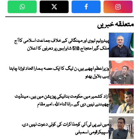
WhatsApp
Twitter
Facebook
Faceboo
متعلقہ خبریں
پیٹرولیم لیوی اور مہنگائی کے خلاف جماعت اسلامی کا آج
ملک گیر احتجاج، 510 شاہراہوں پر دھرنوں کا اعلان
وزیراعظم اچھے ہیں، ن لیگ کا ایک حصہ ہمارا اتحاد توڑنا چاہتا
ہے، بلاول بھٹو
آزاد کشمیر میں حکومت بنانیکی پوزیشن میں ہیں ، مینڈیٹ
چھیننے نہیں دیں گے ، رانا ثناء اللہ ، امیر مقام
میں نے پی ٹی آئی کومذاکرات کی کوئی دعوت نہیں دی،
اسپیکرقومی اسمبلی