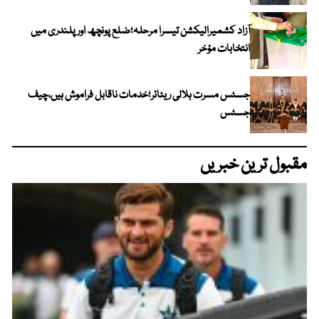
آزاد کشمیرالیکشن تیسرا مرحلہ؛ضلع پونچھ اور پلندری میں
انتخابات مؤخر
جسٹس مسرت ہلالی ریٹائر؛خدمات ناقابل فراموش ہیں،چیف
جسٹس
مقبول ترین خبریں