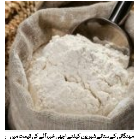
مہنگائی کے ستائے شہریوں کیلئے اچھی خبر، آٹے کی قیمت میں
پیٹ