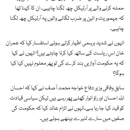
حملہ کرنے والے پر آرٹیکل چھ لگنا چاہیے۔ ان کا کہنا تھا
کہ جہموریت و ائین پر ضرب لگانے والوں پہ آرٹیکل چھ لگنا
چاہیے۔
انہوں نے شدید برہمی اظہار کرتے ہوئے استفسار کیا کہ عمران
خان اس ریاست کے ساتھ کیا کرنا چاہتے ہیں؟ انہوں نے کہا
کہ یہ حکومت آوازیں بند کرے گی تو پھر معلوم نہیں کیا کیا
ہوگا؟
سابق وفاقی وزیر دفاع خواجہ محمد آصف نے کہا کہ احسان
اللہ احسان اور راؤ انوار کھلے پھر رہے ہیں لیکن سیاسی قیادت
کو قید کیا جا رہا ہے۔انہوں نے الزام عائد کیا کہ حکومت کی
صفوں میں سارے لٹیرے بیٹھے ہوئے ہیں۔