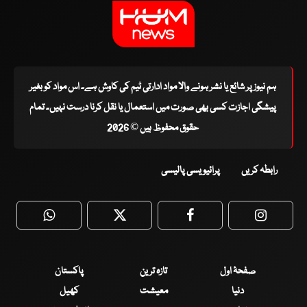
ہم نیوز پر شائع یا نشر ہونے والا مواد ادارتی ٹیم کی کاوش ہے۔ اس مواد کو بغیر
پیشگی اجازت کسی بھی صورت میں استعمال یا نقل کرنا درست نہیں۔ تمام
حقوق محفوظ ہیں © 2026
رابطہ کریں
پرائیویسی پالیسی
WhatsApp
Twitter
Facebook
Faceboo
صفحۂ اول
تازہ ترین
پاکستان
دنیا
معیشت
کھیل