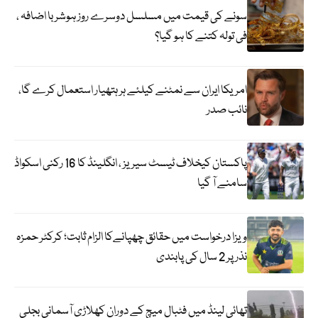
سونے کی قیمت میں مسلسل دوسرے روز ہوشربا اضافہ ،
فی تولہ کتنے کا ہو گیا؟
امریکا ایران سے نمٹنے کیلئے ہر ہتھیار استعمال کرے گا،
نائب صدر
پاکستان کیخلاف ٹیسٹ سیریز ، انگلینڈ کا 16 رکنی اسکواڈ
سامنے آ گیا
ویزا درخواست میں حقائق چھپانےکا الزام ثابت؛ کرکٹر حمزہ
نذر پر 2 سال کی پابندی
تھائی لینڈ میں فٹبال میچ کے دوران کھلاڑی آسمانی بجلی