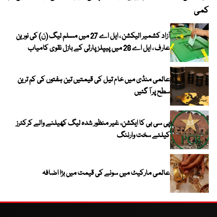
کمی
آزاد کشمیر الیکشن ، ایل اے 27 میں مسلم لیگ (ن) کی نورین
عارف ، ایل اے 28 میں پیپلز پارٹی کے بازل نقوی کامیاب
عالمی منڈی میں خام تیل کی قیمتیں تین ہفتوں کی کم ترین
سطح پر آ گئیں
پی سی بی کا ایکشن، غیر منظور شدہ لیگ کھیلنے والے کرکٹرز
کیلئے سخت وارننگ
عالمی مارکیٹ میں سونے کی قیمت میں بڑا اضافہ