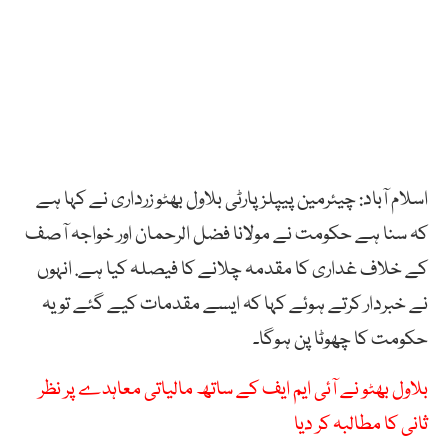
اسلام آباد: چیئرمین پیپلز پارٹی بلاول بھٹو زرداری نے کہا ہے
کہ سنا ہے حکومت نے مولانا فضل الرحمان اور خواجہ آصف
کے خلاف غداری کا مقدمہ چلانے کا فیصلہ کیا ہے. انہوں
نے خبردار کرتے ہوئے کہا کہ ایسے مقدمات کیے گئے تو یہ
حکومت کا چھوٹا پن ہوگا۔
بلاول بھٹو نے آئی ایم ایف کے ساتھ مالیاتی معاہدے پر نظر
ثانی کا مطالبہ کر دیا