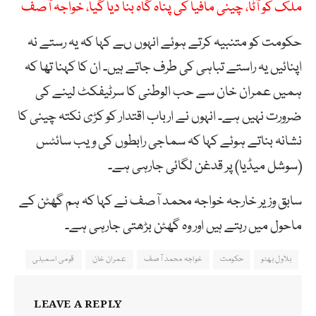
ملک کو آٹا، چینی مافیا کی پناہ گاہ بنا دیا گیا، خواجہ آصف
حکومت کو متنبیہ کرتے ہوئے انہوں ںے کہا کہ یہ رستے نہ
اپنائیں یہ راستے تباہی کی طرف جاتے ہیں۔ ان کا کہنا تھا کہ
ہمیں عمران خان سے حب الوطنی کا سرٹیفکٹ لینے کی
ضرورت نہیں ہے۔ انہوں نے ارباب اقتدار کو کڑی نکتہ چینی کا
نشانہ بناتے ہوئے کہا کہ سماجی رابطوں کی ویب سائٹس
(سوشل میڈیا) پر قدغن لگائی جارہی ہے۔
سابق وزیر خارجہ خواجہ محمد آصف نے کہا کہ ہم گھٹن کے
ماحول میں رہتے ہیں اور وہ گھٹن بڑھتی جارہی ہے۔
بلاول بھٹو
حکومت
خواجہ محمد آصف
عمران خان
قومی اسمبلی
LEAVE A REPLY