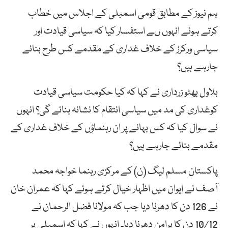
ہم نیوز کے مطابق قومی اسمبلی کے اجلاس میں خطاب
کرتے ہوئے انہوں ںے استفسار کیا کہ سیاسی قیادت اور
سیاسی ورکرز کے خلاف غداری کے مقدمے کس طرح بنائے
جارہے ہیں؟
بلاول بھٹو زرداری نے کہا کہ کیا حکومت سیاسی قیادت
کوغداری کی مد میں سیاسی انتقام کا نشانہ بنائے گی؟ انہوں
نے سوال کیا کہ کس بہانے پر ان رہنماؤں کے خلاف غداری کے
مقدمے بنائے جارہے ہیں؟
پاکستان مسلم لیگ (ن) کے مرکزی رہنما خواجہ محمد
آصف نے ایوان میں اظہار خیال کرتے ہوئے کہا کہ عمران خان
نے 126 دن کا دھرنا دیا جب کہ مولانا فضل الرحمان نے
10/12 دن کا پرامن دھرنا دیا۔ انہوں نے کہا کہ اسمبلی پر