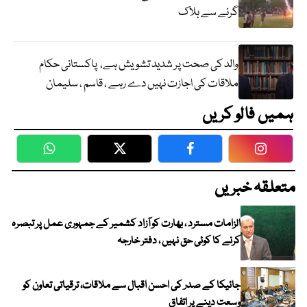
گرنے سے ہلاک
والد کی صحت پر شدید تشویش ہے، پاکستانی حکام
ملاقات کی اجازت نہیں دے رہے ، قاسم ، سلیمان
ہمیں فالو کریں
WhatsApp
Twitter
Facebook
Faceboo
متعلقہ خبریں
الزامات مسترد ، بھارت کو آزاد کشمیر کے جمہوری عمل پر تبصرہ
کرنے کا کوئی حق نہیں ، دفتر خارجہ
جائیکا کے صدر کی احسن اقبال سے ملاقات، ترقیاتی تعاون کو
وسعت دینے پر اتفاق