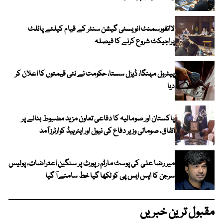
لاانفورسمنٹ انویسٹی گیشن سنٹر کے قیام کیلئے پائلٹ
پراجیکٹ شروع کرنے کا فیصلہ
پیٹرول مہنگا، ڈیزل سستا، حکومت نے نئی قیمتوں کا اعلان کر
دیا
پاکستان اور صومالیہ کا دفاعی تعاون مزید مضبوط بنانے پر
اتفاق، صومالی وزیر دفاع کی نیول اور ایئرہیڈ کوارٹرز آمد
میر رضا علی کی پوسٹ مارٹم رپورٹ پر سنگین اعتراضات، پولیس
سرجن کا ایس ایس پی کو لکھا گیا خط سامنے آ گیا
مقبول ترین خبریں