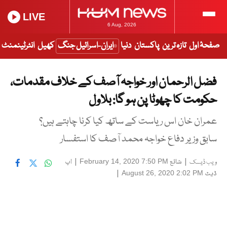
LIVE
6 Aug, 2026
صفحۂ اول
تازہ ترین
پاکستان
دنیا
ایران-اسرائیل جنگ
کھیل
انٹرٹینمنٹ
فضل الرحمان اور خواجہ آصف کے خلاف مقدمات،
حکومت کا چھوٹا پن ہو گا: بلاول
عمران خان اس ریاست کے ساتھ کیا کرنا چاہتے ہیں؟
سابق وزیر دفاع خواجہ محمد آصف کا استفسار
|
شائع
|
اپ
February 14, 2020 7:50 PM
ویب ڈیسک
ڈیٹ
|
August 26, 2020 2:02 PM