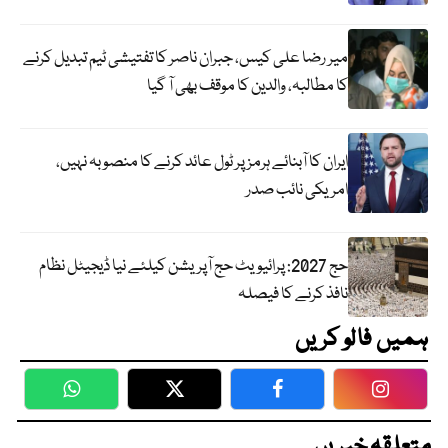
میر رضا علی کیس، جبران ناصر کا تفتیشی ٹیم تبدیل کرنے
کا مطالبہ، والدین کا موقف بھی آ گیا
ایران کا آبنائے ہرمز پر ٹول عائد کرنے کا منصوبہ نہیں،
امریکی نائب صدر
حج 2027: پرائیویٹ حج آپریشن کیلئے نیا ڈیجیٹل نظام
نافذ کرنے کا فیصلہ
ہمیں فالو کریں
WhatsApp
Twitter
Facebook
Faceboo
متعلقہ خبریں