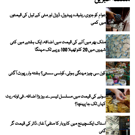
عوام کو جزوی ریلیف، پیٹرول، ڈیزل اور مٹی کے تیل کی قیمتوں
میں کمی
ملک بھر میں آٹے کی قیمت میں اضافہ، ایک ہفتے میں کئی
شہروں میں 20 کلو تھیلا 100 روپے تک مہنگا
کون سی چیز مہنگی ہوئی ،کونسی سستی؟ ہفتہ وار رپورٹ آگئی
سونے کی قیمت میں مسلسل تیسرے روز بڑا اضافہ ، فی تولہ ریٹ
کہاں تک جا پہنچا؟
اسٹاک ایکسچینج میں کاروبار کا منفی آغاز ، ڈالر کی قیمت گر
گئی