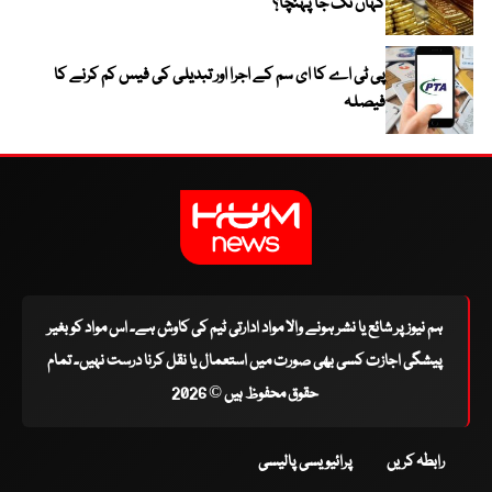
کہاں تک جا پہنچا؟
پی ٹی اے کا ای سم کے اجرا اور تبدیلی کی فیس کم کرنے کا
فیصلہ
ہم نیوز پر شائع یا نشر ہونے والا مواد ادارتی ٹیم کی کاوش ہے۔ اس مواد کو بغیر
پیشگی اجازت کسی بھی صورت میں استعمال یا نقل کرنا درست نہیں۔ تمام
حقوق محفوظ ہیں © 2026
رابطہ کریں
پرائیویسی پالیسی