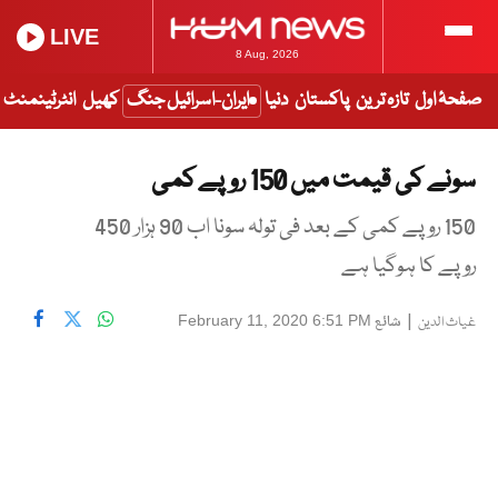
LIVE
8 Aug, 2026
صفحۂ اول
تازہ ترین
پاکستان
دنیا
ایران-اسرائیل جنگ
کھیل
انٹرٹینمنٹ
سونے کی قیمت میں 150 روپے کمی
150 روپے کمی کے بعد فی تولہ سونا اب 90 ہزار 450
روپے کا ہوگیا ہے
|
شائع
February 11, 2020 6:51 PM
غیاث الدین