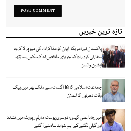
تازہ ترین خبریں
پاکستان نے امریکا، ایران کو مذاکرات کی میز پر لا کر وہ
سفارتی کردار اداکیا جو بڑی طاقتیں نہ کرسکیں، ساؤتھ
ایشین وائسز
جماعت اسلامی کا 16 اگست سے ملک بھر میں بیک
وقت دھرنوں کا اعلان
میر رضا علی کیس: دوسری پوسٹ مارٹم رپورٹ میں تشدد
اور گولی لگنے کے اہم شواہد سامنے آگئے