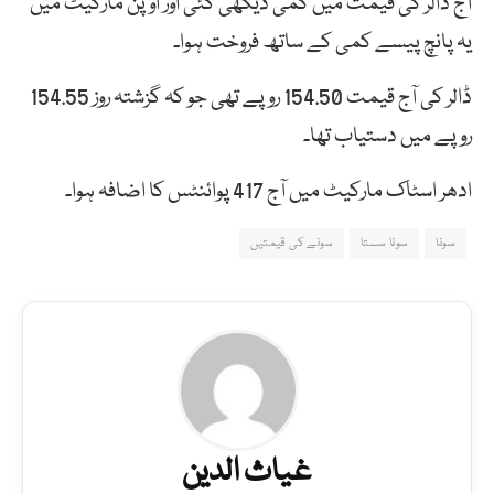
آج ڈالر کی قیمت میں کمی دیکھی گئی اور اوپن مارکیٹ میں
یہ پانچ پیسے کمی کے ساتھ فروخت ہوا۔
ڈالر کی آج قیمت 154.50 روپے تھی جو کہ گزشتہ روز 154.55
روپے میں دستیاب تھا۔
ادھر اسٹاک مارکیٹ میں آج 417 پوائنٹس کا اضافہ ہوا۔
سونا
سونا سستا
سونے کی قیمتیں
غیاث الدین