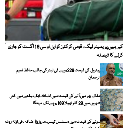
کیریبین پریمیئر لیگ ، قومی کرکٹرز کو این او سی 19 اگست کو جاری
آز
کرنے کا فیصلہ
چھی
پیٹرول کی قیمت 228 روپے فی لیٹر کی جائے، حافظ نعیم
الرحمان
ملک بھر میں آٹے کی قیمت میں اضافہ، ایک ہفتے میں کئی
شہروں میں 20 کلو تھیلا 100 روپے تک مہنگا
سونے کی قیمت میں مسلسل تیسرے روز بڑا اضافہ ، فی تولہ ریٹ