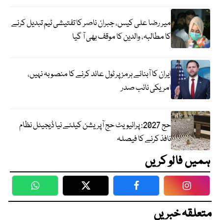
میر رضا علی کیس، جبران ناصر کا تفتیشی ٹیم تبدیل کرنے
کا مطالبہ، والدین کا موقف بھی آ گیا
ایران کا آبنائے ہرمز پر ٹول عائد کرنے کا منصوبہ نہیں،
امریکی نائب صدر
حج 2027: پرائیویٹ حج آپریشن کیلئے نیا ڈیجیٹل نظام
نافذ کرنے کا فیصلہ
ہمیں فالو کریں
WhatsApp
Twitter
Facebook
Faceboo
متعلقہ خبریں