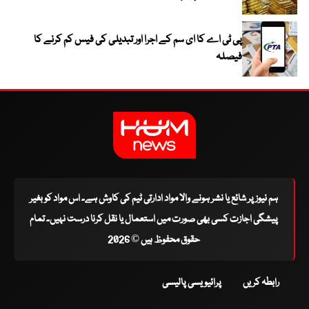
پی ٹی اے کا ای سم کے اجرا اور تبدیلی کی فیس کم کرنے کا
فیصلہ
ہم نیوز پر شائع یا نشر ہونے والا مواد ادارتی ٹیم کی کاوش ہے۔ اس مواد کو بغیر
پیشگی اجازت کسی بھی صورت میں استعمال یا نقل کرنا درست نہیں۔ تمام
حقوق محفوظ ہیں © 2026
رابطہ کریں
پرائیویسی پالیسی