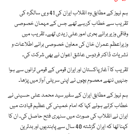
ہم نیوز کے مطابق وہ انقلاب ایران کی 41 ویں سالگرہ کی
تقریب سے خطاب کررہے تھے جس کے مہمان خصوصی
وفاقی وزیر برائے بحری امور علی زیدی تھے۔ تقریب میں
وزیراعظم عمران خان کی معاون خصوصی برائے اطلاعات و
نشریات ڈاکٹر فردوس عاشق اعوان نے بھی شرکت کی۔
تقریب کا آغاز پاکستان اور ایران قومی کے قومی ترانوں سے ہوا
جنہیں ننھے معصوم بچوں نے اپنی سریلی آواز میں پڑھا۔
ہم نیوز کے مطابق ایران کے سفیر سید محمد علی حسینی نے
خطاب کرتے ہوئے کہا کہ امام خمینی کی عظیم قیادت میں
ایران نے انقلاب کی صورت میں سنہری فتح حاصل کی۔ ان کا
کہنا تھا کہ ایران گزشتہ 40 سال سے پابندیوں اور بدترین