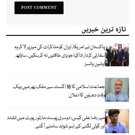
تازہ ترین خبریں
پاکستان نے امریکا، ایران کو مذاکرات کی میز پر لا کر وہ
سفارتی کردار اداکیا جو بڑی طاقتیں نہ کرسکیں، ساؤتھ
ایشین وائسز
جماعت اسلامی کا 16 اگست سے ملک بھر میں بیک
وقت دھرنوں کا اعلان
میر رضا علی کیس: دوسری پوسٹ مارٹم رپورٹ میں تشدد
اور گولی لگنے کے اہم شواہد سامنے آگئے