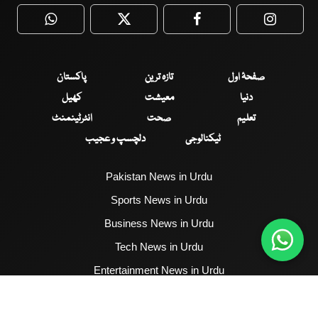
WhatsApp
Twitter
Facebook
Faceboo
صفحۂ اول
تازہ ترین
پاکستان
دنیا
معیشت
کھیل
تعلیم
صحت
انٹرٹینمنٹ
ٹیکنالوجی
دلچسپ و عجیب
Pakistan News in Urdu
Sports News in Urdu
Business News in Urdu
Tech News in Urdu
Entertainment News in Urdu
Health News in Urdu
Hum News English