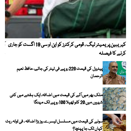
کیریبین پریمیئر لیگ ، قومی کرکٹرز کو این او سی 19 اگست کو جاری
آز
کرنے کا فیصلہ
چھی
پیٹرول کی قیمت 228 روپے فی لیٹر کی جائے، حافظ نعیم
الرحمان
ملک بھر میں آٹے کی قیمت میں اضافہ، ایک ہفتے میں کئی
شہروں میں 20 کلو تھیلا 100 روپے تک مہنگا
سونے کی قیمت میں مسلسل تیسرے روز بڑا اضافہ ، فی تولہ ریٹ
کہاں تک جا پہنچا؟