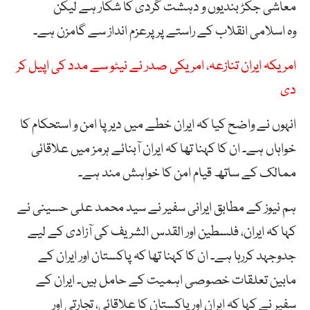
معاشی جکڑ بندیوں و دہشت گردی کا شکار ہے لیکن
وہ اسلامی انقلاب کے راستے پر پرعزم انداز سے گامزن ہے۔
امریکہ ایران تنازعہ، امریکی صدر نے نیٹو سے مدد کی اپیل کر
دی
انہوں نے واضح کیا کہ ایران خطے میں دیرپا امن و استحکام کا
خواہاں ہے۔ ان کا کہنا تھا کہ ایران آبنائے ہرمز میں علاقائی
ممالک کے ساتھ قیام امن کا خواہش مند ہے۔
ہم نیوز کے مطابق ایرانی سفیر نے سید محمد علی حسینی نے
کہا کہ ایران، فلسطین اور القدس الشریف کی آزادی کے لیے
جدوجہد کررہا ہے۔ ان کا کہنا تھا کہ پاکستان اور ایران کے
مابین تعلقات خصوصی اہمیت کے حامل ہیں۔ ایران کے
سفیر نے کہا کہ ایران اور پاکستان کا علاقائی، تجارتی اور