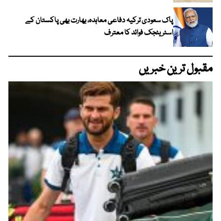
پاک سعودی ترکیہ دفاعی معاہدہ، بھارت بھی پاکستان کے
اسٹریٹجک فوائد کا معترف
مقبول ترین خبریں