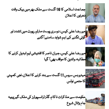
جماعت اسلامی کا 16 اگست سے ملک بھر میں بیک وقت
دھرنوں کا اعلان
میر رضا علی کیس: دوسری پوسٹ مارٹم رپورٹ میں تشدد اور
گولی لگنے کے اہم شواہد سامنے آگئے
میر رضا علی کیس، جبران ناصر کا تفتیشی ٹیم تبدیل کرنے کا
مطالبہ، والدین کا موقف بھی آ گیا
میٹرو بس سروس 11 اگست سے بند کرنے کا اعلان، نجی کمپنی
کا حتمی نوٹس
حکومت سے مذاکرات ناکام، گڈز ٹرانسپورٹرز کی ملک گیر پہیہ
جام ہڑتال شروع