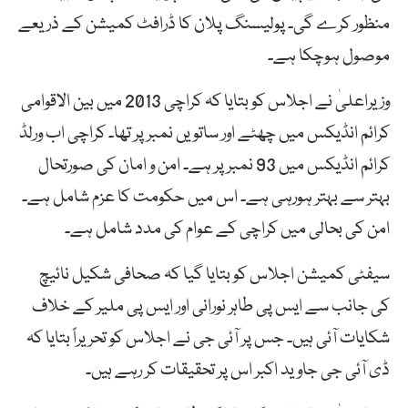
منظور کرے گی۔ پولیسنگ پلان کا ڈرافٹ کمیشن کے ذریعے
موصول ہوچکا ہے۔
وزیراعلیٰ نے اجلاس کو بتایا کہ کراچی 2013 میں بین الاقوامی
کرائم انڈیکس میں چھٹے اور ساتویں نمبر پر تھا۔ کراچی اب ورلڈ
کرائم انڈیکس میں 93 نمبر پر ہے۔ امن و امان کی صورتحال
بہتر سے بہتر ہورہی ہے۔ اس میں حکومت کا عزم شامل ہے۔
امن کی بحالی میں کراچی کے عوام کی مدد شامل ہے۔
سیفٹی کمیشن اجلاس کو بتایا گیا کہ صحافی شکیل نائیچ
کی جانب سے ایس پی طاہر نورانی اور ایس پی ملیر کے خلاف
شکایات آئی ہیں۔ جس پر آئی جی نے اجلاس کو تحریراً بتایا کہ
ڈی آئی جی جاوید اکبر اس پر تحقیقات کر رہے ہیں۔