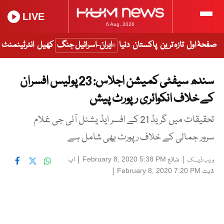
LIVE
6 Aug, 2026
صفحۂ اول
تازہ ترین
پاکستان
دنیا
ایران-اسرائیل جنگ
کھیل
انٹرٹینمنٹ
سندھ سیفٹی کمیشن اجلاس: 23 پولیس افسران
کے خلاف انکوائری رپورٹ پیش
تحقیقات میں گریڈ 21 کے افسر ایڈ یشنل آئی جی غلام
سرور جمالی کے خلاف رپورٹ بھی شامل ہے
|
شائع
|
اپ
February 8, 2020 5:38 PM
ویب ڈیسک
ڈیٹ
|
February 8, 2020 7:20 PM