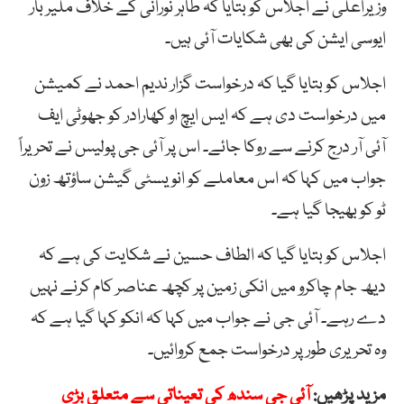
وزیراعلیٰ نے اجلاس کو بتایا کہ طاہر نورانی کے خلاف ملیر بار
ایوسی ایشن کی بھی شکایات آئی ہیں۔
اجلاس کو بتایا گیا کہ درخواست گزار ندیم احمد نے کمیشن
میں درخواست دی ہے کہ ایس ایچ او کھارادر کو جھوٹی ایف
آئی آر درج کرنے سے روکا جائے۔ اس پر آئی جی پولیس نے تحریراً
جواب میں کہا کہ اس معاملے کو انویسٹی گیشن ساؤتھ زون
ٹو کو بھیجا گیا ہے۔
اجلاس کو بتایا گیا کہ الطاف حسین نے شکایت کی ہے کہ
دیھ جام چاکرو میں انکی زمین پر کچھ عناصر کام کرنے نہیں
دے رہے۔ آئی جی نے جواب میں کہا کہ انکو کہا گیا ہے کہ
وہ تحریری طور پر درخواست جمع کروائیں۔
مزید پڑھیں:
آئی جی سندھ کی تعیناتی سے متعلق بڑی