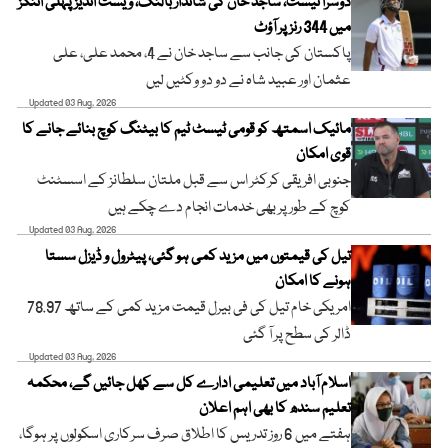
دوسرا ٹیسٹ، ساجد خان کی شاندار بالنگ، ویسٹ انڈیز پہلی اننگز
میں 344 رنز پر آؤٹ
پاکستان کی جانب سے ساجد خان نے 4، محمد علی، علی
عثمان اور عبید شاہ نے دو دو وکٹیں لیں
Updated 03 Aug, 2026
مائیک اسمتھ کو قومی ٹیسٹ ٹیم کا بیٹنگ کوچ بنائے جانے کا
قوی امکان
جنوبی افریقی کرکٹر اس سے قبل ملتان سلطانز کے اسسٹنٹ
کوچ کے طور پر بھی خدمات انجام دے چکے ہیں
Updated 03 Aug, 2026
تیل کی قیمتوں میں مزید کمی ہو گئی، پیٹرول و ڈیزل سستا
ہونے کا امکان
امریکی خام تیل کی فی بیرل قیمت مزید کمی کے ساتھ 78.97
ڈالر کی سطح پر آ گئی
Updated 03 Aug, 2026
اسلام آباد میں تعلیمی ادارے کل سے کھل جائیں گے، محکمہ
تعلیم سندھ کا بھی اہم اعلان
ہفتے میں 6 روز تدریس کا اطلاق صرف سرکاری اسکولوں پر ہوگا،