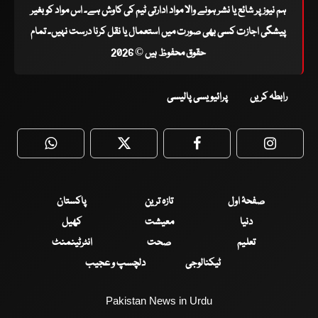
ہم نیوز پر شائع یا نشر ہونے والا مواد ادارتی ٹیم کی کاوش ہے۔ اس مواد کو بغیر
پیشگی اجازت کسی بھی صورت میں استعمال یا نقل کرنا درست نہیں۔ تمام
حقوق محفوظ ہیں © 2026
رابطہ کریں
پرائیویسی پالیسی
WhatsApp
Twitter
Facebook
Faceboo
صفحۂ اول
تازہ ترین
پاکستان
دنیا
معیشت
کھیل
تعلیم
صحت
انٹرٹینمنٹ
ٹیکنالوجی
دلچسپ و عجیب
Pakistan News in Urdu