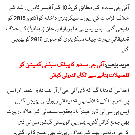
آئی جی سندھ کے مطابق گریڈ 18 کے آفیسر کامران راشد کے
خلاف الزامات کی رپورٹ سیکریٹری داخلہ کو اکتوبر 2019 کو
بھیجی گئی۔ ایس ایس پی ملیر راؤ انوار خان (ریٹائرڈ) کے خلاف
تحقیقاتی رپورٹ چیف سیکریٹری کو جنوری 2018 کو بھیجی
گئی۔
مزید پڑھیں:
آئی جی سندھ کا پبلک سیفٹی کمیشن کو
تفصیلات بتانے سے انکار، اندرونی کہانی
اجلاس کو بتایا گیا کہ ڈی آئی جی آر آر ایف فارق اعظم اور ایس
پی نثار چنا کے خلاف بھی تحقیقاتی رپورٹیس بھیجی گئیں۔
ایس پی سی ٹی ڈی حیدرآباد یعقوب علمانی کے خلاف رپورٹ
بھی جمع کرائی گئی۔ ایس پی انویسٹی گیشن سی ٹی ڈی
کراچی مرتضیٰ بھٹو کے خلاف رپورٹ بھی جمع کرائی گئی۔