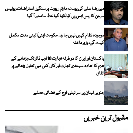
میر رضا علی کی پوسٹ مارٹم رپورٹ پر سنگین اعتراضات، پولیس
سرجن کا ایس ایس پی کو لکھا گیا خط سامنے آ گیا
موجودہ نظام کہیں نہیں جا رہا، حکومت اپنی آئینی مدت مکمل
کرے گی، وزیر داخلہ
پاکستان اور ایران کا دوطرفہ تجارت 10 ارب ڈالر تک بڑھانے کے
عزم کا اعادہ، سرحدی تجارت اور کان کنی میں تعاون بڑھانے پر
اتفاق
جنوبی لبنان پر اسرائیلی فوج کے فضائی حملے
مقبول ترین خبریں