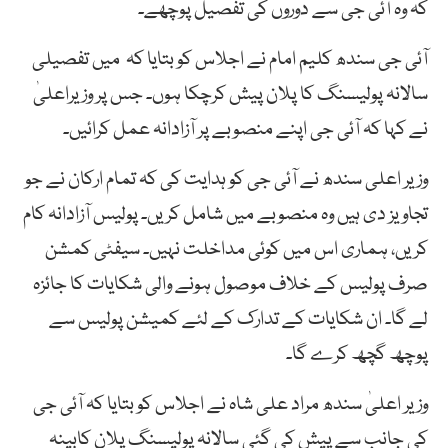
کہ وہ آئی جی سے دوروں کی تفصیل پوچھے۔
آئی جی سندھ کلیم امام نے اجلاس کو بتایا کہ میں تفصیلی
سالانہ پولیسنگ کا پلان پیش کرچکا ہوں۔ جس پر وزیراعلیٰ
نے کہا کہ آئی جی اپنے منصوبے پر آزادانہ عمل کرائیں۔
وزیر اعلی سندھ نے آئی جی کو ہدایت کی کہ تمام ارکان نے جو
تجاویز دی ہیں وہ منصوبے میں شامل کریں۔ پولیس آزادانہ کام
کریں، ہماری اس میں کوئی مداخلت نہیں۔ سیفٹی کمشن
صرف پولیس کے خلاف موصول ہونے والی شکایات کا جائزہ
لے گا۔ ان شکایات کے تدارک کے لئے کمیشن پولیس سے
پوچھ گچھ کرے گا۔
وزیر اعلیٰ سندھ مراد علی شاہ نے اجلاس کو بتایا کہ آئی جی
کی جانب سے پیش کی گئی سالانہ پولیسنگ پلان کابینہ