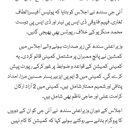
آئی جی سندھ نے اجلاس کو بتایا کہ پولیس آفیسرزالطاف
لغاری، فہیم فاروقی ڈی ایس پی نیئر اور ڈی ایس پی دوست
محمد منگریو کے خلاف رپورٹس بھی بھیجی گئیں۔
وزیر اعلی سندھ کی زیر صدارت ہونے والے اجلاس میں
کمشین نے پانچ ممبران پر مشتمل کمیٹی قائم کردی۔ یہ
کمیٹی کمیشن کے قواعد و ضوابط پر غور کرکے رپورٹ پیش
کرے گی۔ کمیٹی میں 3 ایم پی ایز بیریسٹر حسنین مرزا، امداد
پتافی اور شمیم ممتاز شامل ہیں۔ کمیٹی میں 2 آزاد ارکان
کرامت علی اور حاجی ناظم بھی شامل ہیں۔
اجلاس کے دوران وزیراعلیٰ سندھ نے آئی جی کو ان کے دوروں
کا پروگرام بتانے سے روکتے ہوئے کہا کہ کمیشن کا کام نہیں