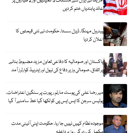
امریکا نے ایران سے منسلک 3 کمپنیوں اور 2 طیاروں پر
عائد پابندیاں ختم کر دیں
پیٹرول مہنگا، ڈیزل سستا، حکومت نے نئی قیمتوں کا
اعلان کر دیا
پاکستان اور صومالیہ کا دفاعی تعاون مزید مضبوط بنانے
پر اتفاق، صومالی وزیر دفاع کی نیول اور ایئرہیڈ کوارٹرز آمد
میر رضا علی کی پوسٹ مارٹم رپورٹ پر سنگین اعتراضات،
پولیس سرجن کا ایس ایس پی کو لکھا گیا خط سامنے آ گیا
موجودہ نظام کہیں نہیں جا رہا، حکومت اپنی آئینی مدت
مکمل کرے گی، وزیر داخلہ