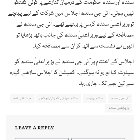
سندھ اور سندھ حکومت کے درمیان تنازعے پر کوئی گفتگو
نہیں ہوئی۔ آئی جی سندھ اجلاس میں شرکت کے لیے پہنچے
تو وزیر اعلیٰ سندھ کرسی پر بیٹھے تھے۔ آئی جی سندھ نے
مصافحہ کے لیے وزیر اعلیٰ سندھ کی جانب ہاتھ بڑھایا تو
انہوں نے نشست سے اٹھ کر ان سے مصافحہ کیا۔
اجلاس کے اختتام پر آئی جی سندھ نے وزیر اعلیٰ سندھ کو
سیلوٹ کیا اور روانہ ہوگئے۔ کمیشن کا اجلاس ساڑھے گیارہ
سے تین بجے تک جاری رہا۔
آئی جی سندھ
سندھ پولیس
سندھ سیفٹی کمیشن اجلاس
مراد علی شاہ
وزیراعلیٰ سندھ
LEAVE A REPLY