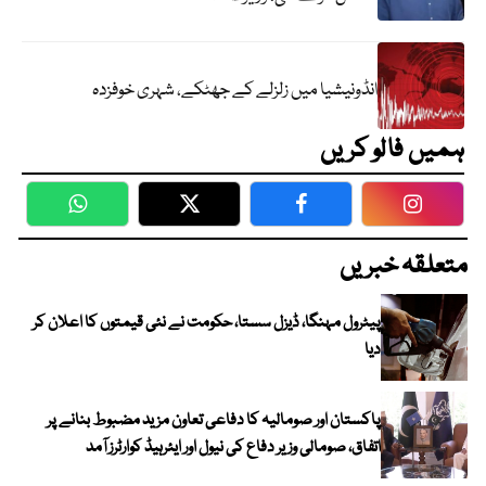
انڈونیشیا میں زلزلے کے جھٹکے، شہری خوفزدہ
ہمیں فالو کریں
WhatsApp
Twitter
Facebook
Faceboo
متعلقہ خبریں
پیٹرول مہنگا، ڈیزل سستا، حکومت نے نئی قیمتوں کا اعلان کر
دیا
پاکستان اور صومالیہ کا دفاعی تعاون مزید مضبوط بنانے پر
اتفاق، صومالی وزیر دفاع کی نیول اور ایئرہیڈ کوارٹرز آمد