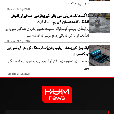
صوبائی وزیر تعلیم
Updated 02 Aug, 2026
4 اگست تک دریاؤں میں پانی کے بہاؤ میں اضافے اور فلیش
فلڈنگ کا خدشہ، این ڈی ایم اے کا الرٹ
راولپنڈی، جہلم، گوجرانوالہ سمیت نشیبی شہری علاقوں میں اربن
فلڈنگ اور بارش کا پانی جمع ہونے کا خدشہ ہے
Updated 02 Aug, 2026
فولڈ ایبل کے بعد اب رولیبل فون؟ سام سنگ کی نئی ڈیوائس نے
تہلکہ مچا دیا
سب سے زیادہ توجہ زیڈ نائن کوڈ نیم والی ڈیوائس نے حاصل کی
ہے
Updated 01 Aug, 2026