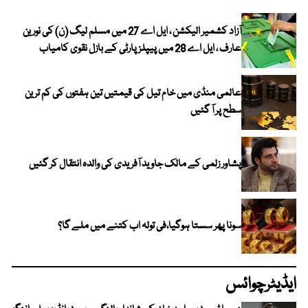
آزاد کشمیر الیکشن ، ایل اے 27 میں مسلم لیگ (ن) کی نورین
عارف ، ایل اے 28 میں پیپلز پارٹی کے بازل نقوی کامیاب
عالمی منڈی میں خام تیل کی قیمتیں تین ہفتوں کی کم ترین
سطح پر آ گئیں
پشاور زلمی کے مالک جاوید آفریدی کی والدہ انتقال کر گئیں
سونا پھر سستا ہوگیا،فی تولہ اب کتنے میں ملے گا؟
ایڈیٹرچوائس