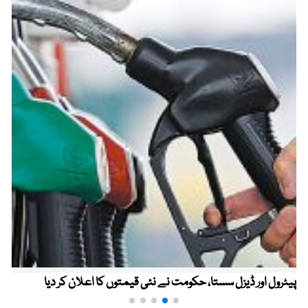
پیٹرول اور ڈیزل سستا، حکومت نے نئی قیمتوں کا اعلان کر دیا