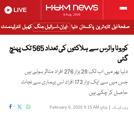
LIVE
8 Aug, 2026
صفحۂ اول
تازہ ترین
پاکستان
دنیا
ایران-اسرائیل جنگ
کھیل
انٹرٹینمنٹ
کورونا وائرس سے ہلاکتوں کی تعداد 565 تک پہنچ
گئی
دنیا بھر میں اب تک 28 ہزار 276 افراد متاثر ہوئے ہیں
جس میں سے ایک ہزار 173 افراد اس بیماری سے نجات
حاصل کر چکے ہیں
|
شائع
February 6, 2020 9:15 AM
ویب ڈیسک