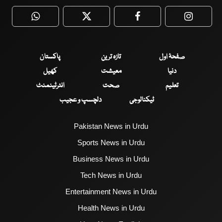
WhatsApp
Twitter
Facebook
Faceboo
صفحۂ اول
تازہ ترین
پاکستان
دنیا
معیشت
کھیل
تعلیم
صحت
انٹرٹینمنٹ
ٹیکنالوجی
دلچسپ و عجیب
Pakistan News in Urdu
Sports News in Urdu
Business News in Urdu
Tech News in Urdu
Entertainment News in Urdu
Health News in Urdu