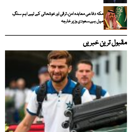
مکہ دفاعی معاہدہ امن، ترقی اور خوشحالی کے لیے اہم سنگِ
میل ہے،سعودی وزیر خارجہ
مقبول ترین خبریں