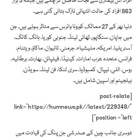
افراد اس بیماری سے نجات حاصل کر چکے ہیں جبکہ 3 ہزار
863 افراد کی حالت انتہائی نازک بتائی گئی ہے۔
دنیا بھر کے 27 ممالک کورونا وائرس سے متاثر ہوئے ہیں، جن
میں جاپان، سنگاپور، تھائی لینڈ، جنوبی کوریا، ہانگ کانگ،
آسٹریلیا، امریکہ، ملیشیاء، جرمنی، تائیوان، ماکاؤ، ویتنام،
فرانس، متحدہ عرب امارات، کینیڈا، فیلپائن، بھارت، برطانیہ،
روس، اٹلی، نیپال، کمبوڈیا، سری لنکا، فن لینڈ، سویڈن،
بیلجیئم اور اسپین شامل ہیں۔
[post-relate
link=”https://humnews.pk//latest/229348/”
position =”left”]
دوسری جانب چین کے صدر شی جن پنگ کی قیادت میں