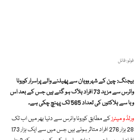
فوٹو: فائل
بیجنگ: چین کے شہر ووہان سے پھیلنے والے پراسرار کورونا
وائرس سے مزید 73 افراد ہلاک ہو گئے ہیں جس کے بعد اس
وبا سے ہلاکتوں کی تعداد 565 تک پہنچ چکی ہے۔
ورلڈ و میٹرز
کے مطابق کورونا وائرس سے دنیا بھر میں اب تک
28 ہزار 276 افراد متاثر ہوئے ہیں جس میں سے ایک ہزار 173