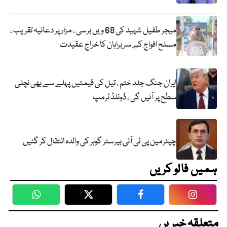
میجر طفیل شہید کی 68 ویں برسی ، مزار پر دعائیہ تقریب ،
مسلح افواج کے سربراہان کا خراج عقیدت
ایران جنگ جلد ختم ، تیل کی قیمتیں پہلے سے بھی نچلی
سطح پر آئیں گی ، ڈونلڈ ٹرمپ
چیئرمین پی ٹی آئی بیرسٹر گوہر کی والدہ انتقال کر گئیں
ہمیں فالو کریں
WhatsApp
Twitter
Facebook
Faceboo
متعلقہ خبریں