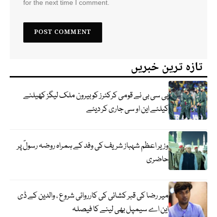
for the next time I comment.
تازہ ترین خبریں
پی سی بی نے قومی کرکٹرز کو بیرون ملک لیگز کھیلنے
کیلئے این او سی جاری کر دیئے
وزیر اعظم شہباز شریف کی وفد کے ہمراہ روضہ رسولؐ پر
حاضری
میر رضا کی قبر کشائی کی کارروائی شروع ، والدین کے ڈی
این اے سیمپل بھی لینے کا فیصلہ