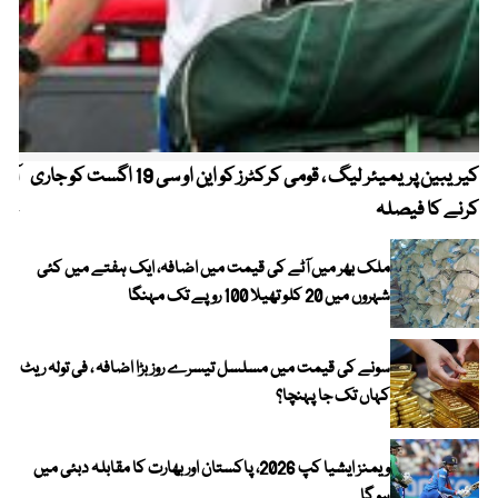
کیریبین پریمیئر لیگ ، قومی کرکٹرز کو این او سی 19 اگست کو جاری
آز
کرنے کا فیصلہ
چھی
ملک بھر میں آٹے کی قیمت میں اضافہ، ایک ہفتے میں کئی
شہروں میں 20 کلو تھیلا 100 روپے تک مہنگا
سونے کی قیمت میں مسلسل تیسرے روز بڑا اضافہ ، فی تولہ ریٹ
کہاں تک جا پہنچا؟
ویمنز ایشیا کپ 2026، پاکستان اور بھارت کا مقابلہ دبئی میں
ہو گا