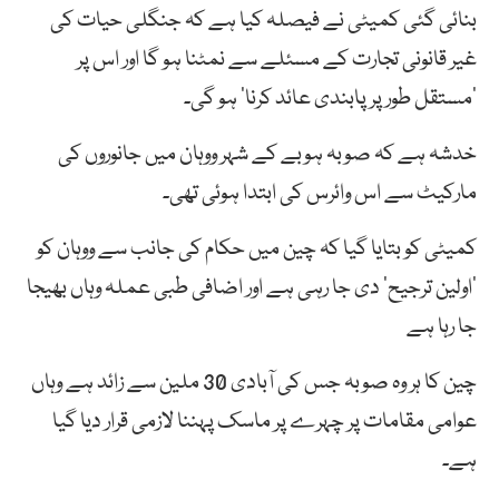
بنائی گئی کمیٹی نے فیصلہ کیا ہے کہ جنگلی حیات کی
غیر قانونی تجارت کے مسئلے سے نمٹنا ہو گا اور اس پر
’مستقل طور پر پابندی عائد کرنا‘ ہو گی۔
خدشہ ہے کہ صوبہ ہوبے کے شہر ووہان میں جانوروں کی
مارکیٹ سے اس وائرس کی ابتدا ہوئی تھی۔
کمیٹی کو بتایا گیا کہ چین میں حکام کی جانب سے ووہان کو
‘اولین ترجیح’ دی جا رہی ہے اور اضافی طبی عملہ وہاں بھیجا
جا رہا ہے
چین کا ہر وہ صوبہ جس کی آبادی 30 ملین سے زائد ہے وہاں
عوامی مقامات پر چہرے پر ماسک پہننا لازمی قرار دیا گیا
ہے۔