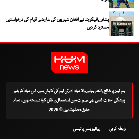
پشاور ہائیکورٹ نے افغان شہریوں کی عارضی قیام کی درخواستیں
مسترد کر دیں
ہم نیوز پر شائع یا نشر ہونے والا مواد ادارتی ٹیم کی کاوش ہے۔ اس مواد کو بغیر
پیشگی اجازت کسی بھی صورت میں استعمال یا نقل کرنا درست نہیں۔ تمام
حقوق محفوظ ہیں © 2026
رابطہ کریں
پرائیویسی پالیسی