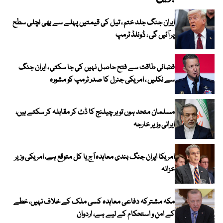
ایران جنگ جلد ختم ، تیل کی قیمتیں پہلے سے بھی نچلی سطح
پر آئیں گی ، ڈونلڈ ٹرمپ
فضائی طاقت سے فتح حاصل نہیں کی جا سکتی ، ایران جنگ
سے نکلیں ، امریکی جنرل کا صدر ٹرمپ کو مشورہ
مسلمان متحد ہوں تو ہر چیلنج کا ڈٹ کر مقابلہ کر سکتے ہیں،
ایرانی وزیر خارجہ
امریکا ایران جنگ بندی معاہدہ آج یا کل متوقع ہے، امریکی وزیر
خزانہ
مکہ مشترکہ دفاعی معاہدہ کسی ملک کے خلاف نہیں، خطے
کے امن و استحکام کے لیے ہے، اردوان