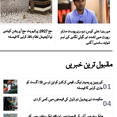
حج 2027: پرائیویٹ حج آپریشن کیلئے
میر رضا علی کیس: دوسری پوسٹ مارٹم
نیا ڈیجیٹل نظام نافذ کرنے کا فیصلہ
رپورٹ میں تشدد اور گولی لگنے کے اہم
شواہد سامنے آگئے
مقبول ترین خبریں
کیریبین پریمیئر لیگ ، قومی کرکٹرز کو این او سی 19 اگست کو
01
جاری کرنے کا فیصلہ
حکومت نے پیٹرول اور ڈیزل کی قیمتوں میں کمی کر دی
04
ملک بھر میں آٹے کی قیمت میں اضافہ، ایک ہفتے میں کئی