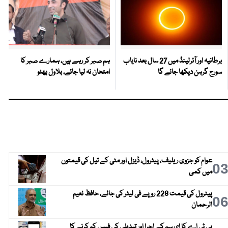
برطانیہ اور آئرلینڈ میں 27 سال بعد نایاب
ہم صبر کر رہے ہیں، ہمارے صبر کا
سورج گرہن دیکھا جائے گا
امتحان نہ لیا جائے، بلاول بھٹو
عوام کو جزوی ریلیف، پیٹرول، ڈیزل اور مٹی کے تیل کی قیمتوں
0
میں کمی
پیٹرول کی قیمت 228 روپے فی لیٹر کی جائے، حافظ نعیم
0
الرحمان
پی ٹی اے کا ای سم کے اجرا اور تبدیلی کی فیس کم کرنے کا