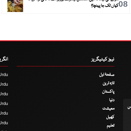
9
08
کہاں تک جا پہنچا؟
نیوز کیٹیگریز
انگر
صفحۂ اول
Urdu
تازہ ترین
Urdu
پاکستان
Urdu
دنیا
Urdu
اس
معیشت
Urdu
کھیل
Urdu
تعلیم