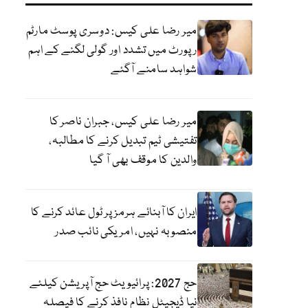
میر رضا علی کیس: دوسری پوسٹ مارٹم
رپورٹ میں تشدد اور گولی لگنے کے اہم
شواہد سامنے آگئے
میر رضا علی کیس، جبران ناصر کا
تفتیشی ٹیم تبدیل کرنے کا مطالبہ،
والدین کا موقف بھی آ گیا
ایران کا آبنائے ہرمز پر ٹول عائد کرنے کا
منصوبہ نہیں، امریکی نائب صدر
حج 2027: پرائیویٹ حج آپریشن کیلئے
نیا ڈیجیٹل نظام نافذ کرنے کا فیصلہ