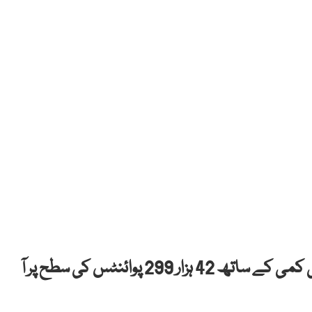
کراچی: پاکستان اسٹاک مارکیٹ 240 پوائنٹس کی کمی کے ساتھ 42 ہزار 299 پوائنٹس کی سطح پر آ