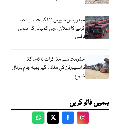
میٹرو بس سروس 11 اگست سے بند
کرنے کا اعلان، نجی کمپنی کا حتمی
نوٹس
حکومت سے مذاکرات ناکام، گڈز
ٹرانسپورٹرز کی ملک گیر پہیہ جام ہڑتال
شروع
ہمیں فالو کریں
WhatsApp
Twitter
Facebook
Facebook