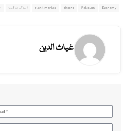
Economy
Pakistan
shares
stock market
اسٹاک مارکیٹ
ح
غیاث الدین