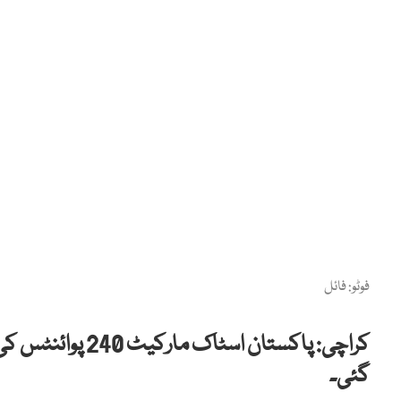
فوٹو: فائل
گئی۔