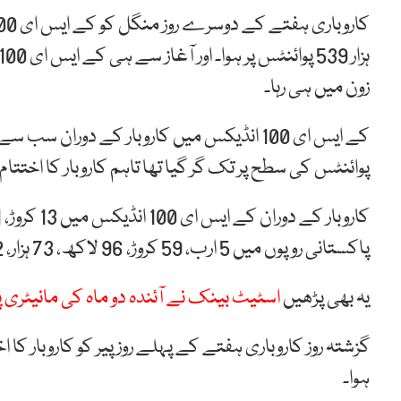
زون میں ہی رہا۔
پوائنٹس کی سطح پر تک گر گیا تھا تاہم کاروبار کا اختتام 240 پوائنٹس کی کمی پر ہوا۔
پاکستانی روپوں میں 5 ارب، 59 کروڑ، 96 لاکھ، 73 ہزار، 932 بنتی ہے۔
یہ بھی پڑھیں
اسٹیٹ بینک نے آئندہ دو ماہ کی مانیٹری پ
ہوا۔