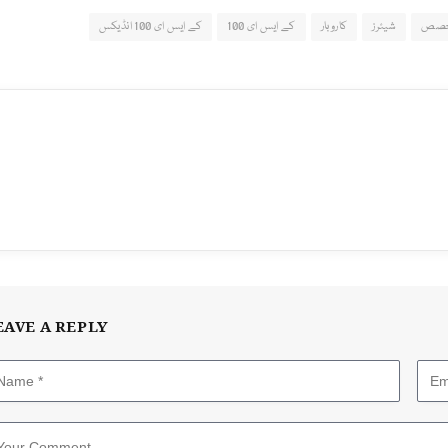
صص
شیئرز
کاروبار
کے ایس ای 100
کے ایس ای 100 انڈیکس
EAVE A REPLY