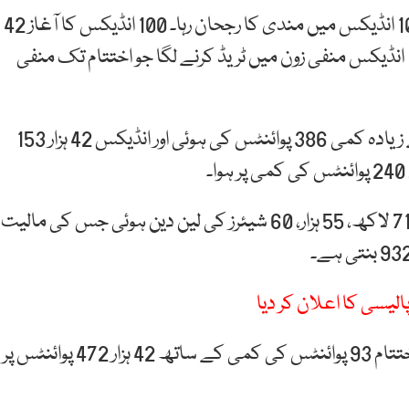
کاروباری ہفتے کے دوسرے روز منگل کو کے ایس ای 100 انڈیکس میں مندی کا رجحان رہا۔ 100 انڈیکس کا آغاز 42
ہزار 539 پوائنٹس پر ہوا۔ اور آغاز سے ہی کے ایس ای 100 انڈیکس منفی زون میں ٹریڈ کرنے لگا جو اختتام تک منفی
کے ایس ای 100 انڈیکس میں کاروبار کے دوران سب سے زیادہ کمی 386 پوائنٹس کی ہوئی اور انڈیکس 42 ہزار 153
کاروبار کے دوران کے ایس ای 100 انڈیکس میں 13 کروڑ، 71 لاکھ، 55 ہزار، 60 شیئرز کی لین دین ہوئی جس کی مالیت
الیسی کا اعلان کر دیا
گزشتہ روز کاروباری ہفتے کے پہلے روز پیر کو کاروبار کا اختتام 93 پوائنٹس کی کمی کے ساتھ 42 ہزار 472 پوائنٹس پر