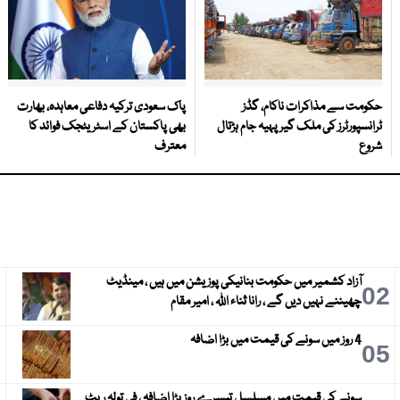
حکومت سے مذاکرات ناکام، گڈز
پاک سعودی ترکیہ دفاعی معاہدہ، بھارت
ٹرانسپورٹرز کی ملک گیر پہیہ جام ہڑتال
بھی پاکستان کے اسٹریٹجک فوائد کا
شروع
معترف
آزاد کشمیر میں حکومت بنانیکی پوزیشن میں ہیں ، مینڈیٹ
3
02
چھیننے نہیں دیں گے ، رانا ثناء اللہ ، امیر مقام
4 روز میں سونے کی قیمت میں بڑا اضافہ
6
05
سونے کی قیمت میں مسلسل تیسرے روز بڑا اضافہ ، فی تولہ ریٹ