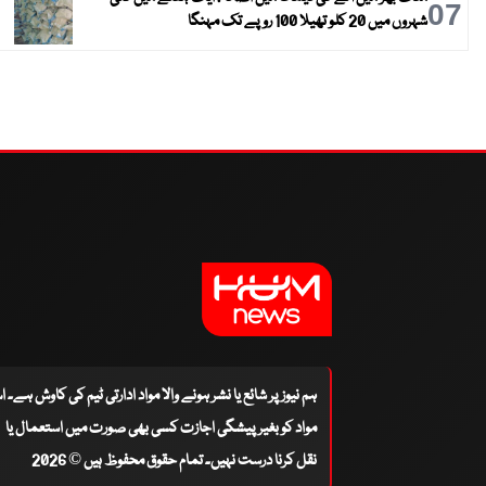
07
شہروں میں 20 کلو تھیلا 100 روپے تک مہنگا
ہم نیوز پر شائع یا نشر ہونے والا مواد ادارتی ٹیم کی کاوش ہے۔ 
مواد کو بغیر پیشگی اجازت کسی بھی صورت میں استعمال یا
نقل کرنا درست نہیں۔ تمام حقوق محفوظ ہیں © 2026