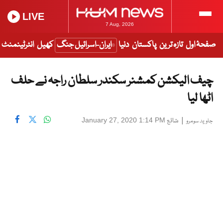
LIVE
7 Aug, 2026
صفحۂ اول
تازہ ترین
پاکستان
دنیا
ایران-اسرائیل جنگ
کھیل
انٹرٹینمنٹ
چیف الیکشن کمشنر سکندر سلطان راجہ نے حلف
اٹھا لیا
|
شائع
January 27, 2020 1:14 PM
جاوید سومرو