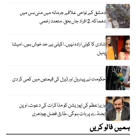
دمشق کے نواحی علاقے جرمانہ میں منی بس میں
دھماکہ، 2 افراد جاں بحق، متعدد زخمی
شادی کا کوئی ارادہ نہیں، اکیلی بے حد خوش ہوں، امیشا
پٹیل
حکومت نے پیٹرول اور ڈیزل کی قیمتوں میں کمی کر دی
وزیراعظم کی اپوزیشن کو مذاکرات کی دعوت، اوپن
ایجنڈے پر بات ہوگی، طارق فضل چودھری
ہمیں فالو کریں