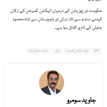
حکومت اور اپوزیشن کے درمیان الیکشن کمیشن کے ارکان
کیلئے سندھ سے نثار درانی اور بلوچستان سے شاہ محمود
جتوئی کے نام پر اتفاق ہوا ہے۔
ECP
چیف الیکشن کمیشنر
حلف
سکندر سلطان راجہ
جاوید سومرو