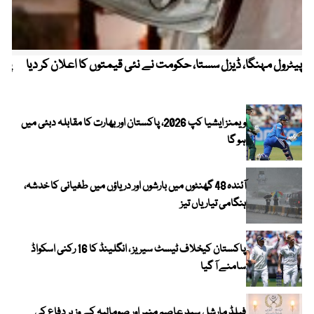
پیٹرول مہنگا، ڈیزل سستا، حکومت نے نئی قیمتوں کا اعلان کر دیا
پنج
ویمنز ایشیا کپ 2026، پاکستان اور بھارت کا مقابلہ دبئی میں
ہو گا
آئندہ 48 گھنٹوں میں بارشوں اور دریاؤں میں طغیانی کا خدشہ،
ہنگامی تیاریاں تیز
پاکستان کیخلاف ٹیسٹ سیریز ، انگلینڈ کا 16 رکنی اسکواڈ
سامنے آ گیا
فیلڈ مارشل سید عاصم منیر اور صومالیہ کے وزیر دفاع کی