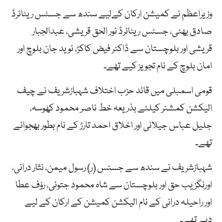
وزیراعظم نے کمیشن ارکان کےلیے سندھ سے جسٹس ریٹائرڈ
صادق بھٹی، جسٹس ریٹائرڈ نور الحق قریشی، عبدالجبار
قریشی اور بلوچستان سے ڈاکٹر فیض کاکڑ، نوید جان بلوچ اور
امان بلوچ کے نام تجویز کیے تھے۔
قومی اسمبلی میں قائد حزب اختلاف شہبازشریف نے چیف
الیکشن کمشنر کیلئے بذریعہ خط ناصر محمود کھوسہ،
جلیل عباس جیلانی اور اخلاق احمد تارڑ کے نام بطور بھجوائے
تھے۔
شہبازشریف نے سندھ سے جسٹس (ر) رسول میمن، نثار درانی،
اورنگزیب حق اور بلوچستان سے شاہ محمود جتوئی، رؤف عطا
اور راحیلہ درانی کے نام الیکشن کمیشن کے ارکان کے لیے
دیے تھے۔