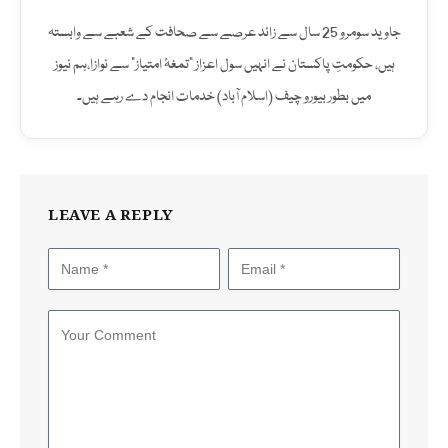
جاوید سومرو 25 سال سے زائد عرصے سے صحافت کے شعبے سے وابستہ
ہیں، حکومتِ پاکستان نے انہیں سول اعزاز "تمغۂ امتیاز" سے نوازا،ہم نیوز
میں بطور بیورو چیف (اسلام آباد) خدمات انجام دے رہے ہیں۔
LEAVE A REPLY