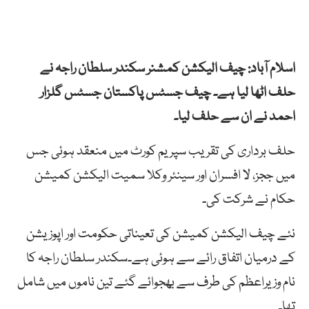
اسلام آباد: چیف الیکشن کمشنر سکندر سلطان راجہ نے
حلف اٹھا لیا ہے۔ چیف جسٹس پاکستان جسٹس گلزار
احمد نے ان سے حلف لیا۔
حلف برداری کی تقریب سپریم کورٹ میں منعقد ہوئی جس
میں ججز، لا افسران اور سینئر وکلا سمیت الیکشن کمیشن
حکام نے شرکت کی۔
نئے چیف الیکشن کمیشن کی تعیناتی حکومت اور اپوزیشن
کے درمیان اتفاق رائے سے ہوئی ہے۔سکندر سلطان راجہ کا
نام وزیراعظم کی طرف سے بھجوائے گئے تین ناموں میں شامل
تھا۔