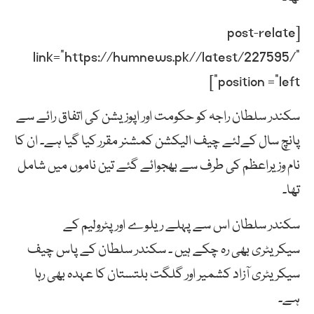
[post-relate
link=”https://humnews.pk//latest/227595/”
position =”left”]
سکندر سلطان راجہ کو حکومت اور اپوزیشن کی اتفاق رائے سے
پانچ سال کےلئے چیف الیکشن کمشنر مقرر کیا گیا ہے۔ ان کا
نام وزیراعظم کی طرف سے بھجوائے گئے تین ناموں میں شامل
تھا۔
سکندر سلطان اس سے پہلے ریلوے اور پٹرولیم کے
سیکریٹری بھی رہ چکے ہیں ۔ سکندر سلطان کے پاس چیف
سیکریٹری آزاد کشمیر اور گلگت بلتستان کا عہدہ بھی رہا
ہے۔