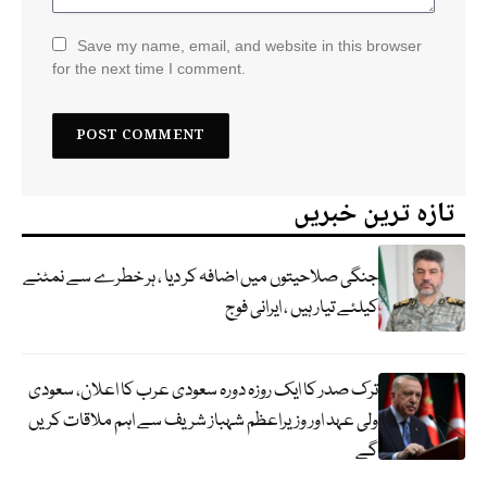
Save my name, email, and website in this browser
for the next time I comment.
تازہ ترین خبریں
جنگی صلاحیتوں میں اضافہ کر دیا ، ہر خطرے سے نمٹنے
کیلئے تیار ہیں ، ایرانی فوج
ترک صدر کا ایک روزہ دورہ سعودی عرب کا اعلان، سعودی
ولی عہد اور وزیراعظم شہباز شریف سے اہم ملاقات کریں
گے