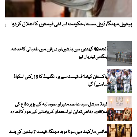
پیٹرول مہنگا، ڈیزل سستا، حکومت نے نئی قیمتوں کا اعلان کر دیا
پنج
آئندہ 48 گھنٹوں میں بارشوں اور دریاؤں میں طغیانی کا خدشہ،
ہنگامی تیاریاں تیز
پاکستان کیخلاف ٹیسٹ سیریز ، انگلینڈ کا 16 رکنی اسکواڈ
سامنے آ گیا
فیلڈ مارشل سید عاصم منیر اور صومالیہ کے وزیر دفاع کی
ملاقات، دفاعی تعاون اور استعدادِ کار بڑھانے کے عزم کا اعادہ
عالمی مارکیٹ میں سونا مزید مہنگا ، قیمت 7 ہفتوں کی بلند