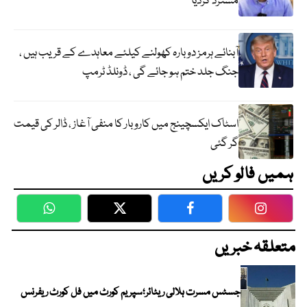
مسترد کردیا
آبنائے ہرمز دوبارہ کھولنے کیلئے معاہدے کے قریب ہیں ،
جنگ جلد ختم ہو جائے گی ، ڈونلڈ ٹرمپ
اسٹاک ایکسچینج میں کاروبار کا منفی آغاز ، ڈالر کی قیمت
گر گئی
ہمیں فالو کریں
WhatsApp
Twitter
Facebook
Faceboo
متعلقہ خبریں
جسٹس مسرت ہلالی ریٹائر؛سپریم کورٹ میں فل کورٹ ریفرنس