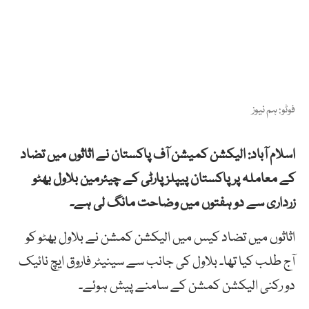
فوٹو: ہم نیوز
اسلام آباد: الیکشن کمیشن آف پاکستان نے اثاثوں میں تضاد
کے معاملہ پر پاکستان پیپلز پارٹی کے چیئرمین بلاول بھٹو
زرداری سے دو ہفتوں میں وضاحت مانگ لی ہے۔
اثاثوں میں تضاد کیس میں الیکشن کمشن نے بلاول بھٹو کو
آج طلب کیا تھا۔ بلاول کی جانب سے سینیٹر فاروق ایچ نائیک
دو رکنی الیکشن کمشن کے سامنے پیش ہوئے۔