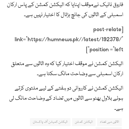
فاروق نائیک نےموقف اپنایا کہ الیکشن کمشن کے پاس ارکان
اسمبلی کے اثاثوں کی جانچ ہڑتال کا اختیار نہیں ہے۔
[post-relate
link=”https://humnews.pk//latest/192378/”
position =”left”]
الیکشن کمشن نے موقف اختیار کیا کہ وہ اثاثوں سے متعلق
ارکان اسمبلی سے وضاحت مانگ سکتا ہے۔
الیکشن کمشن نے کارروائی دو ہفتے کے لیے ملتوی کرتے
ہوئے بلاول بھٹو سے اثاثوں میں تضاد کے وضاحت مانگ لی
ہے۔
اثاثوں میں تضاد
الیکشن کمشن
الیکشن کمیشن آف پاکستان