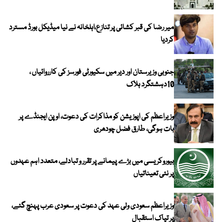
میر رضا کی قبر کشائی پر تنازع،اہلخانہ نے نیا میڈیکل بورڈ مسترد
کردیا
جنوبی وزیرستان اور دیر میں سکیورٹی فورسز کی کارروائیاں ،
10دہشتگرد ہلاک
وزیراعظم کی اپوزیشن کو مذاکرات کی دعوت، اوپن ایجنڈے پر
بات ہوگی، طارق فضل چودھری
بیوروکریسی میں بڑے پیمانے پر تقرر و تبادلے، متعدد اہم عہدوں
پر نئی تعیناتیاں
وزیراعظم سعودی ولی عہد کی دعوت پر سعودی عرب پہنچ گئے،
پر تپاک استقبال