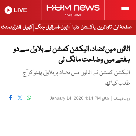
LIVE
7 Aug, 2026
صفحۂ اول
تازہ ترین
پاکستان
دنیا
ایران-اسرائیل جنگ
کھیل
انٹرٹینمنٹ
اثاثوں میں تضاد، الیکشن کمشن نے بلاول سے دو
ہفتے میں وضاحت مانگ لی
الیکشن کمشن نے اثاثوں میں تضاد پر بلاول بھٹو کو آج
طلب کیا تھا
|
شائع
January 14, 2020 4:14 PM
ویب ڈیسک