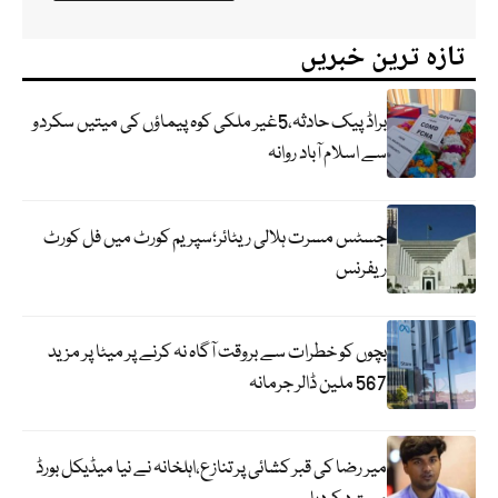
تازہ ترین خبریں
براڈ پیک حادثہ،5غیر ملکی کوہ پیماؤں کی میتیں سکردو
سے اسلام آباد روانہ
جسٹس مسرت ہلالی ریٹائر؛سپریم کورٹ میں فل کورٹ
ریفرنس
بچوں کو خطرات سے بروقت آگاہ نہ کرنے پر میٹا پر مزید
567 ملین ڈالر جرمانہ
میر رضا کی قبر کشائی پر تنازع،اہلخانہ نے نیا میڈیکل بورڈ