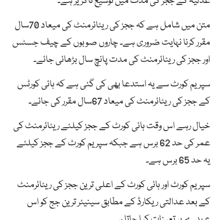
عدلیہ کے ججز کی مدت میں توسیع ناگزیر ہے۔
متن میں شامل ہے کہ ججز کی ریٹائرمنٹ کی میعاد 70سال
مقرر کرنا نہایت ضروری ہے۔ چاروں صوبوں کے چیف جسٹس
اور ججز کی ریٹائرمنٹ کی مدت پانچ سال بڑھائی جائے۔
سپریم کورٹ سے یہ استدعا بھی کی گئی ہے کہ ہائی کورٹس
کے ججز کی ریٹائرمنٹ کی میعاد 67سال مقرر کی جائے۔
خیال رہے اس وقت ہائی کورٹ کے ججز کیلئے ریٹائرمنٹ کی
عمر کی حد 62 برس ہے جبکہ سپریم کورٹ کے ججز کیلئے
یہ حد 65 برس ہے۔
سپریم کورٹ اور ہائی کورٹ کے اعلی ترین ججز کی ریٹائرمنٹ
کے بعد عدالتی ریکارڈ کے مطابق سینیئر ترین جج کو اس
عہدے پر تعینات کیا جاتا ہے۔