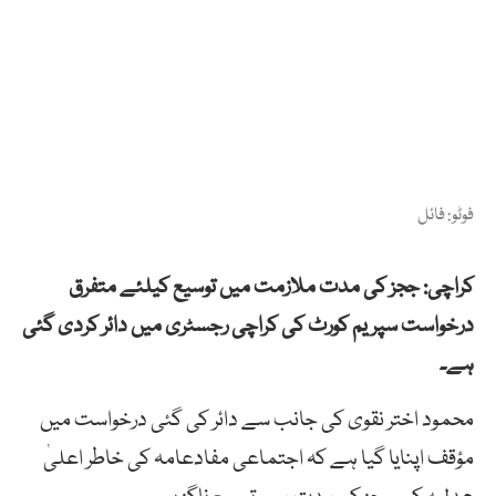
فوٹو: فائل
کراچی: ججز کی مدت ملازمت میں توسیع کیلئے متفرق
درخواست سپریم کورٹ کی کراچی رجسٹری میں دائر کردی گئی
ہے۔
محمود اختر نقوی کی جانب سے دائر کی گئی درخواست میں
مؤقف اپنایا گیا ہے کہ اجتماعی مفادعامہ کی خاطر اعلیٰ