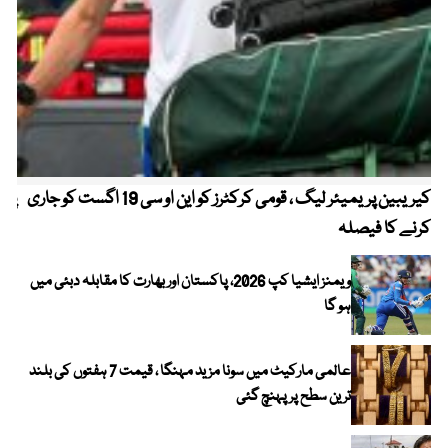
کیریبین پریمیئر لیگ ، قومی کرکٹرز کو این او سی 19 اگست کو جاری
پیٹ
کرنے کا فیصلہ
ویمنز ایشیا کپ 2026، پاکستان اور بھارت کا مقابلہ دبئی میں
ہو گا
عالمی مارکیٹ میں سونا مزید مہنگا ، قیمت 7 ہفتوں کی بلند
ترین سطح پر پہنچ گئی