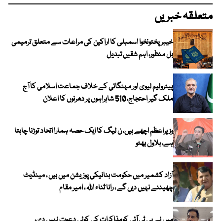
متعلقہ خبریں
خیبرپختونخوا اسمبلی کا اراکین کی مراعات سے متعلق ترمیمی
بل منظور، اہم شقیں تبدیل
پیٹرولیم لیوی اور مہنگائی کے خلاف جماعت اسلامی کا آج
ملک گیر احتجاج، 510 شاہراہوں پر دھرنوں کا اعلان
وزیراعظم اچھے ہیں، ن لیگ کا ایک حصہ ہمارا اتحاد توڑنا چاہتا
ہے، بلاول بھٹو
آزاد کشمیر میں حکومت بنانیکی پوزیشن میں ہیں ، مینڈیٹ
چھیننے نہیں دیں گے ، رانا ثناء اللہ ، امیر مقام
میں نے پی ٹی آئی کومذاکرات کی کوئی دعوت نہیں دی،