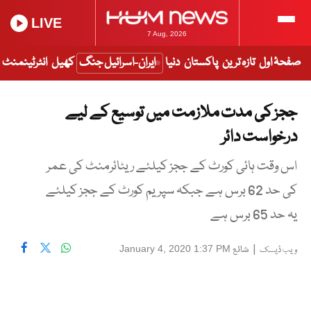
LIVE
7 Aug, 2026
صفحۂ اول
تازہ ترین
پاکستان
دنیا
ایران-اسرائیل جنگ
کھیل
انٹرٹینمنٹ
ججز کی مدت ملازمت میں توسیع کے لیے
درخواست دائر
اس وقت ہائی کورٹ کے ججز کیلئے ریٹائرمنٹ کی عمر
کی حد 62 برس ہے جبکہ سپریم کورٹ کے ججز کیلئے
یہ حد 65 برس ہے
|
شائع
January 4, 2020 1:37 PM
ویب ڈیسک