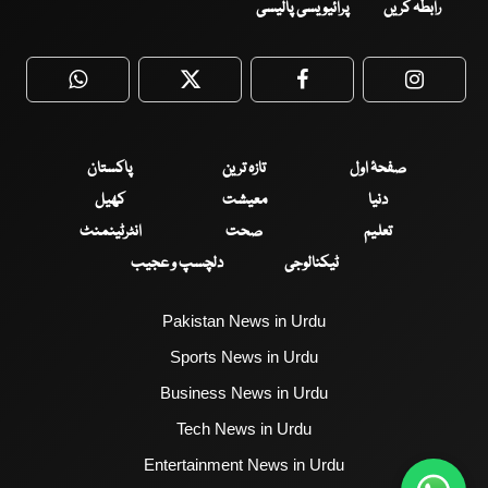
رابطہ کریں
پرائیویسی پالیسی
WhatsApp
Twitter
Facebook
Faceboo
صفحۂ اول
تازہ ترین
پاکستان
دنیا
معیشت
کھیل
تعلیم
صحت
انٹرٹینمنٹ
ٹیکنالوجی
دلچسپ و عجیب
Pakistan News in Urdu
Sports News in Urdu
Business News in Urdu
Tech News in Urdu
Entertainment News in Urdu