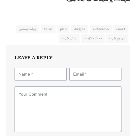
court
extension
Judges
plea
term
چیف جسٹس
سپریم کورٹ
مدت ملازمت
ہائی کورٹ
LEAVE A REPLY