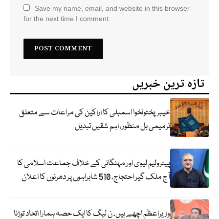
Save my name, email, and website in this browser
for the next time I comment.
تازہ ترین خبریں
خیبرپختونخوا اسمبلی کا اراکین کی مراعات سے متعلق
ترمیمی بل منظور، اہم شقیں تبدیل
پیٹرولیم لیوی اور مہنگائی کے خلاف جماعت اسلامی کا
آج ملک گیر احتجاج، 510 شاہراہوں پر دھرنوں کا اعلان
وزیراعظم اچھے ہیں، ن لیگ کا ایک حصہ ہمارا اتحاد توڑنا