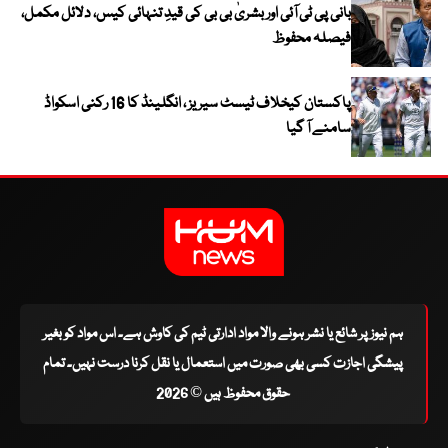
بانی پی ٹی آئی اور بشریٰ بی بی کی قیدِ تنہائی کیس، دلائل مکمل،
فیصلہ محفوظ
پاکستان کیخلاف ٹیسٹ سیریز ، انگلینڈ کا 16 رکنی اسکواڈ
سامنے آ گیا
ہم نیوز پر شائع یا نشر ہونے والا مواد ادارتی ٹیم کی کاوش ہے۔ اس مواد کو بغیر
پیشگی اجازت کسی بھی صورت میں استعمال یا نقل کرنا درست نہیں۔ تمام
حقوق محفوظ ہیں © 2026