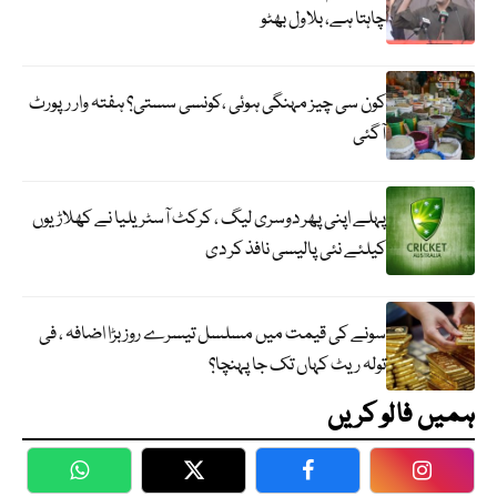
چاہتا ہے، بلاول بھٹو
کون سی چیز مہنگی ہوئی ،کونسی سستی؟ ہفتہ وار رپورٹ
آگئی
پہلے اپنی پھر دوسری لیگ ، کرکٹ آسٹریلیا نے کھلاڑیوں
کیلئے نئی پالیسی نافذ کر دی
سونے کی قیمت میں مسلسل تیسرے روز بڑا اضافہ ، فی
تولہ ریٹ کہاں تک جا پہنچا؟
ہمیں فالو کریں
WhatsApp
Twitter
Facebook
Faceboo