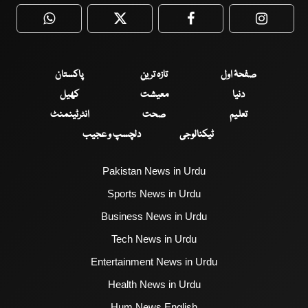
WhatsApp
Twitter
Facebook
Faceboo
صفحۂ اول
تازہ ترین
پاکستان
دنیا
معیشت
کھیل
تعلیم
صحت
انٹرٹینمنٹ
ٹیکنالوجی
دلچسپ و عجیب
Pakistan News in Urdu
Sports News in Urdu
Business News in Urdu
Tech News in Urdu
Entertainment News in Urdu
Health News in Urdu
Hum News English