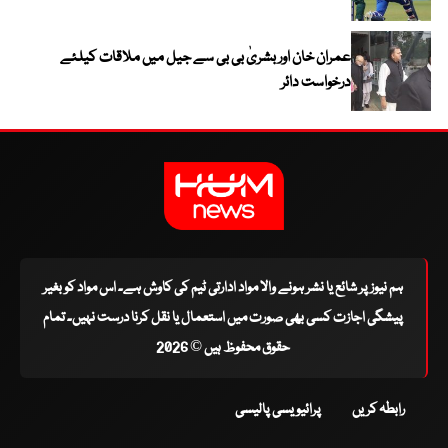
عمران خان اور بشریٰ بی بی سے جیل میں ملاقات کیلئے
درخواست دائر
ہم نیوز پر شائع یا نشر ہونے والا مواد ادارتی ٹیم کی کاوش ہے۔ اس مواد کو بغیر
پیشگی اجازت کسی بھی صورت میں استعمال یا نقل کرنا درست نہیں۔ تمام
حقوق محفوظ ہیں © 2026
رابطہ کریں
پرائیویسی پالیسی