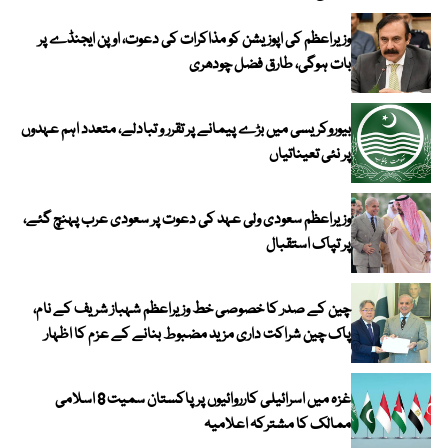
وزیراعظم کی اپوزیشن کو مذاکرات کی دعوت، اوپن ایجنڈے پر
بات ہوگی، طارق فضل چودھری
بیوروکریسی میں بڑے پیمانے پر تقرر و تبادلے، متعدد اہم عہدوں
پر نئی تعیناتیاں
وزیراعظم سعودی ولی عہد کی دعوت پر سعودی عرب پہنچ گئے،
پر تپاک استقبال
چین کے صدر کا خصوصی خط وزیراعظم شہباز شریف کے نام،
پاک چین شراکت داری مزید مضبوط بنانے کے عزم کا اظہار
غزہ میں اسرائیلی کارروائیوں پر پاکستان سمیت 8 اسلامی
ممالک کا مشترکہ اعلامیہ