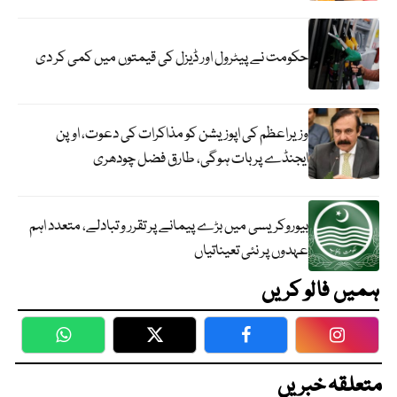
حکومت نے پیٹرول اور ڈیزل کی قیمتوں میں کمی کر دی
وزیراعظم کی اپوزیشن کو مذاکرات کی دعوت، اوپن
ایجنڈے پر بات ہوگی، طارق فضل چودھری
بیوروکریسی میں بڑے پیمانے پر تقرر و تبادلے، متعدد اہم
عہدوں پر نئی تعیناتیاں
ہمیں فالو کریں
WhatsApp
Twitter
Facebook
Faceboo
متعلقہ خبریں