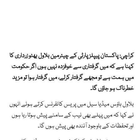
کراچی: پاکستان پیپلزپارٹی کے چیئرمین بلاول بھٹو زرداری کا
کہنا ہے کہ میں گرفتاری سے خوفزدہ نہیں ہوں اگر حکومت
میں ہمت ہے تو مجھے گرفتار کرلے، میں گرفتار ہوا تو مزید
خطرناک ہو جاؤں گا۔
بلاول ہاؤس میڈیا سیل میں پریس کانفرنس کرتے ہوئے انہوں
نے کہا کہ میں پہلے بھی نیب کے سامنے پیش ہوتا رہا ہوں
اور تحفظات کے باوجود آئندہ بھی پیش ہوں گا۔