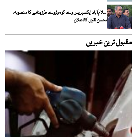
اسلام آباد ایکسپریس وے کو موٹروے طرز بنانے کا منصوبہ،
محسن نقوی کا اعلان
مقبول ترین خبریں