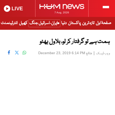
LIVE
7 Aug, 2026
صفحۂ اول
تازہ ترین
پاکستان
دنیا
ایران-اسرائیل جنگ
کھیل
انٹرٹینمنٹ
ہمت ہے تو گرفتار کر لو، بلاول بھٹو
|
شائع
December 23, 2019 6:14 PM
ویب ڈیسک