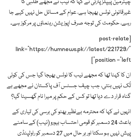
چیئرمین پیپلز پارٹی نے کہا کہ نیب نے مجھے طلبی کا
غیرقانونی نوٹس بھیجا ہے، عوام کے مسائل حل نہیں کیے جا
رہے، حکومت کی توجہ صرف اپوزیشن رہنماؤں پر مرکوز ہے۔
[post-relate
link=”https://humnews.pk//latest/221729/”
position =”left”]
ان کا کہنا تھا کہ مجھے نیب کا نوٹس بھیجا گیا جس کی کوئی
تُک نہیں بنتی، جب چیف جسٹس آف پاکستان نے مجھے بے
گناہ قرار دے دیا تھا تو کس کے حکم پر میرا نام گھسیٹا گیا؟
انہوں نے کہا کہ محترمہ بےنظیر بھٹو کی برسی کی تیاری کے
باعث 24 دسمبر کو قومی احتساب بیورو (نیب) کے سامنے
پیش نہیں ہو سکتا اور ہر حال میں 27 دسمبر کو راولپنڈی