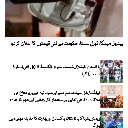
پیٹرول مہنگا، ڈیزل سستا، حکومت نے نئی قیمتوں کا اعلان کر دیا
پنج
پاکستان کیخلاف ٹیسٹ سیریز ، انگلینڈ کا 16 رکنی اسکواڈ
سامنے آ گیا
فیلڈ مارشل سید عاصم منیر اور صومالیہ کے وزیر دفاع کی
ملاقات، دفاعی تعاون اور استعدادِ کار بڑھانے کے عزم کا اعادہ
ویمنز ایشیا کپ 2026، پاکستان اور بھارت کا مقابلہ دبئی میں
ہو گا