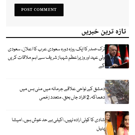
تازہ ترین خبریں
ترک صدر کا ایک روزہ دورہ سعودی عرب کا اعلان، سعودی
ولی عہد اور وزیراعظم شہباز شریف سے اہم ملاقات کریں
گے
دمشق کے نواحی علاقے جرمانہ میں منی بس میں
دھماکہ، 2 افراد جاں بحق، متعدد زخمی
شادی کا کوئی ارادہ نہیں، اکیلی بے حد خوش ہوں، امیشا
پٹیل