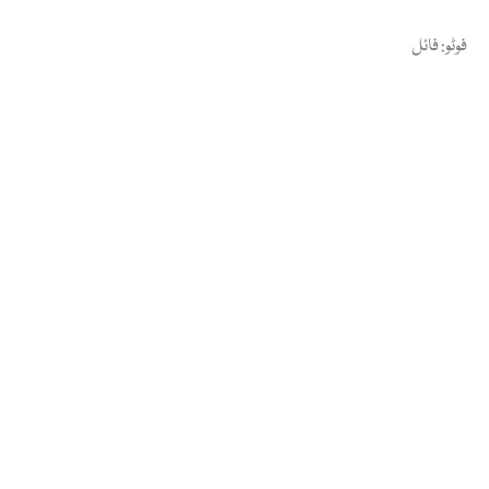
فوٹو: فائل