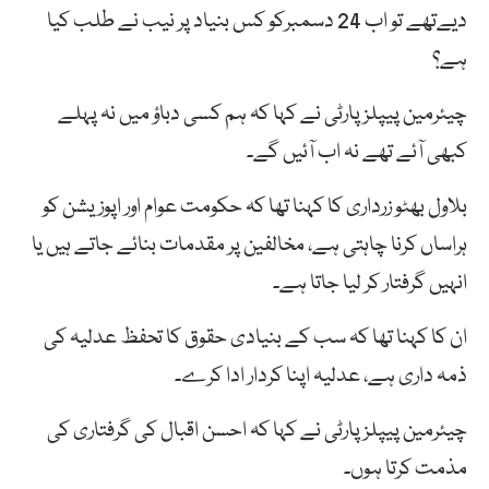
دیےتھے تو اب 24 دسمبرکو کس بنیاد پر نیب نے طلب کیا
ہے؟
چیئرمین پیپلز پارٹی نے کہا کہ ہم کسی دباؤ میں نہ پہلے
کبھی آئے تھے نہ اب آئیں گے۔
بلاول بھٹو زرداری کا کہنا تھا کہ حکومت عوام اور اپوزیشن کو
ہراساں کرنا چاہتی ہے، مخالفین پر مقدمات بنائے جاتے ہیں یا
انہیں گرفتار کر لیا جاتا ہے۔
ان کا کہنا تھا کہ سب کے بنیادی حقوق کا تحفظ عدلیہ کی
ذمہ داری ہے، عدلیہ اپنا کردار ادا کرے۔
چیئرمین پیپلز پارٹی نے کہا کہ احسن اقبال کی گرفتاری کی
مذمت کرتا ہوں۔