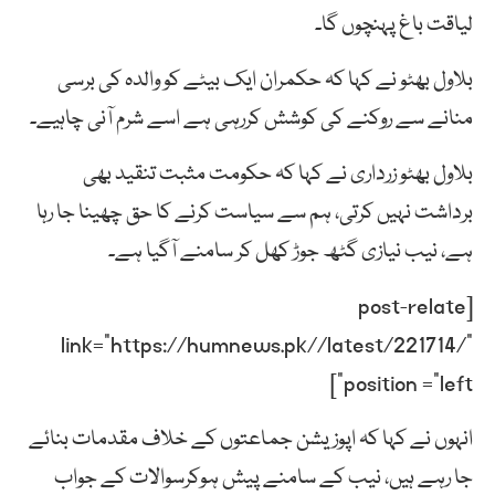
لیاقت باغ پہنچوں گا۔
بلاول بھٹو نے کہا کہ حکمران ایک بیٹے کو والدہ کی برسی
منانے سے روکنے کی کوشش کررہی ہے اسے شرم آنی چاہیے۔
بلاول بھٹو زرداری نے کہا کہ حکومت مثبت تنقید بھی
برداشت نہیں کرتی، ہم سے سیاست کرنے کا حق چھینا جا رہا
ہے، نیب نیازی گٹھ جوڑ کھل کر سامنے آگیا ہے۔
[post-relate
link=”https://humnews.pk//latest/221714/”
position =”left”]
انہوں نے کہا کہ اپوزیشن جماعتوں کے خلاف مقدمات بنائے
جا رہے ہیں، نیب کے سامنے پیش ہوکرسوالات کے جواب