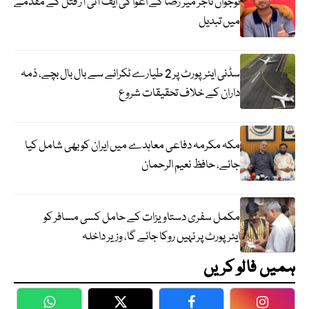
نوجوان تاجر میر رضا کے اغوا کی ایف آئی آر قتل کے مقدمے
میں تبدیل
سڈنی ایئرپورٹ پر 2 طیارے ٹکرانے سے بال بال بچے، ذمہ
داران کے خلاف تحقیقات شروع
مکہ مکرمہ دفاعی معاہدے میں ایران کو بھی شامل کیا
جائے، حافظ نعیم الرحمان
مکمل سفری دستاویزات کے حامل کسی مسافر کو
ایئرپورٹ پر نہیں روکا جائے گا، وزیر داخلہ
ہمیں فالو کریں