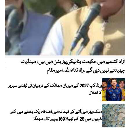
آزاد کشمیر میں حکومت بنانیکی پوزیشن میں ہیں ، مینڈیٹ
عوا
چھیننے نہیں دیں گے ، رانا ثناء اللہ ، امیر مقام
کم
ورلڈ کپ 2027 کے میزبان ممالک کے درمیان ٹی ٹوئنٹی سیریز
کا اعلان
ملک بھر میں آٹے کی قیمت میں اضافہ، ایک ہفتے میں کئی
شہروں میں 20 کلو تھیلا 100 روپے تک مہنگا