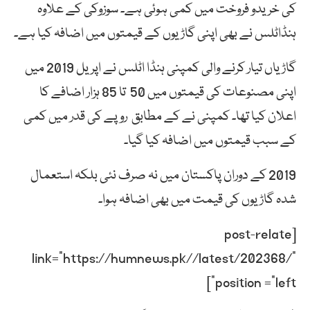
کی خریدو فروخت میں کمی ہوئی ہے۔ سوزوکی کے علاوہ
ہنڈاٹلس نے بھی اپنی گاڑیوں کے قیمتوں میں اضافہ کیا ہے۔
گاڑیاں تیار کرنے والی کمپنی ہنڈا اٹلس نے اپریل 2019 میں
اپنی مصنوعات کی قیمتوں میں 50 تا 85 ہزار اضافے کا
اعلان کیا تھا۔ کمپنی نے کے مطابق روپے کی قدر میں کمی
کے سبب قیمتوں میں اضافہ کیا گیا۔
2019 کے دوران پاکستان میں نہ صرف نئی بلکہ استعمال
شدہ گاڑیوں کی قیمت میں بھی اضافہ ہوا۔
[post-relate
link=”https://humnews.pk//latest/202368/”
position =”left”]