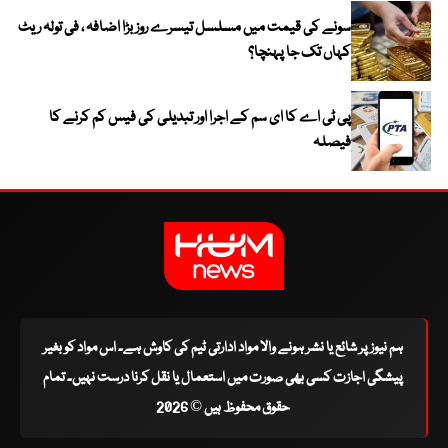
سونے کی قیمت میں مسلسل تیسرے روز بڑا اضافہ ، فی تولہ ریٹ
کہاں تک جا پہنچا؟
پی ٹی اے کا ای سم کے اجرا اور تبدیلی کی فیس کم کرنے کا
فیصلہ
ہم نیوز پر شائع یا نشر ہونے والا مواد ادارتی ٹیم کی کاوش ہے۔ اس مواد کو بغیر
پیشگی اجازت کسی بھی صورت میں استعمال یا نقل کرنا درست نہیں۔ تمام
حقوق محفوظ ہیں © 2026