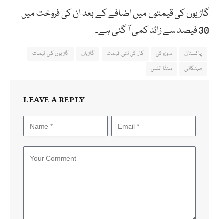
گاڑیوں کی قیمتوں میں اضافے کے بعد ان کی فروخت میں
30 فیصد سے زائد کمی آ گئی ہے۔
پاکستان
سوزوکی
کار کی نئی قیمت
گاڑیاں
گاڑیوں کی قیمت
مہنگائی
ہنڈا اٹلس
LEAVE A REPLY