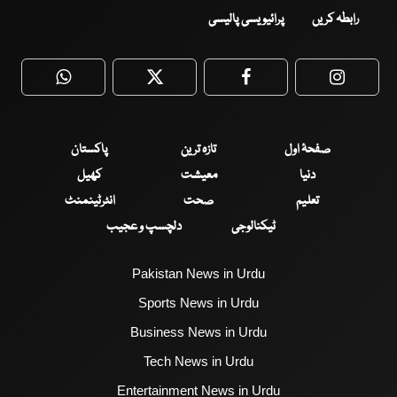
رابطہ کریں
پرائیویسی پالیسی
WhatsApp
Twitter
Facebook
Faceboo
صفحۂ اول
تازہ ترین
پاکستان
دنیا
معیشت
کھیل
تعلیم
صحت
انٹرٹینمنٹ
ٹیکنالوجی
دلچسپ و عجیب
Pakistan News in Urdu
Sports News in Urdu
Business News in Urdu
Tech News in Urdu
Entertainment News in Urdu