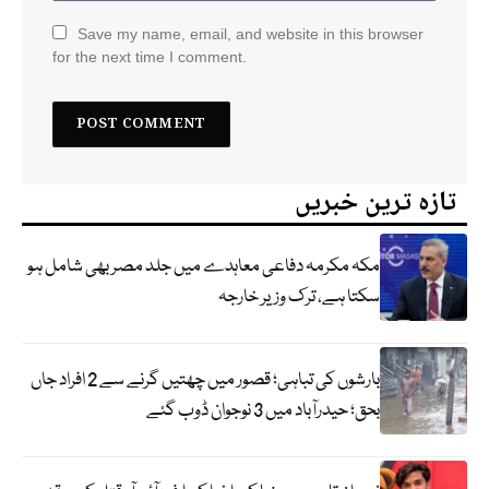
Save my name, email, and website in this browser
for the next time I comment.
تازہ ترین خبریں
مکہ مکرمہ دفاعی معاہدے میں جلد مصر بھی شامل ہو
سکتا ہے، ترک وزیر خارجہ
بارشوں کی تباہی؛ قصور میں چھتیں گرنے سے 2 افراد جاں
بحق؛ حیدرآباد میں 3 نوجوان ڈوب گئے