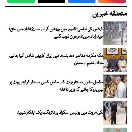
WhatsApp
Twitter
Facebook
Faceboo
متعلقہ خبریں
بارشوں کی تباہی؛ قصور میں چھتیں گرنے سے 2 افراد جاں بحق؛
حیدرآباد میں 3 نوجوان ڈوب گئے
مکہ مکرمہ دفاعی معاہدے میں ایران کو بھی شامل کیا جائے،
حافظ نعیم الرحمان
مکمل سفری دستاویزات کے حامل کسی مسافر کو ایئرپورٹ پر
نہیں روکا جائے گا، وزیر داخلہ
لکی مروت میں پولیس اسکواڈ پر فائرنگ، ایک اہلکار شہید