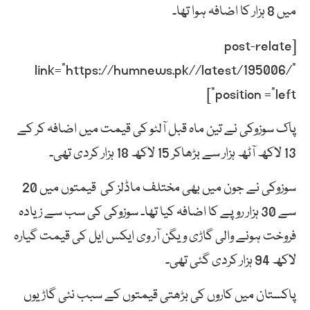
میں 8 ہزار کا اضافہ ہوا تھا۔
[post-relate
link=”https://humnews.pk//latest/195006/”
position =”left”]
پاک سوزوکی نے تین ماہ قبل آلٹو کی قیمت میں اضافہ کر کے
13 لاکھ آٹھ ہزار سے بڑھاکر 15 لاکھ 18 ہزار کردی تھی۔
سوزوکی نے جون میں بھی مختلف ماڈلز کی قیمتوں میں 20
سے 30 ہزار روپے کا اضافہ کیا تھا۔ سوزوکی کی سب سے زیادہ
فروخت ہونے والی گاڑی ویگن آر وی ایکس ایل کی قیمت گیارہ
لاکھ 94 ہزار کردی گئی تھی۔
پاکستان میں کاروں کی بڑھتی قیمتوں کے سبب نئی گاڑیوں