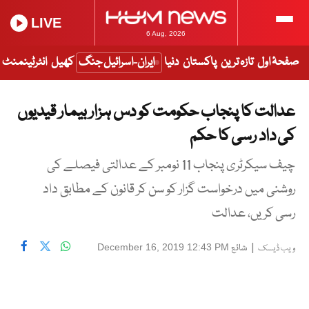
LIVE
6 Aug, 2026
صفحۂ اول
تازہ ترین
پاکستان
دنیا
ایران-اسرائیل جنگ
کھیل
انٹرٹینمنٹ
عدالت کا پنجاب حکومت کو دس ہزار بیمار قیدیوں
کی داد رسی کا حکم
چیف سیکرٹری پنجاب 11 نومبر کے عدالتی فیصلے کی
روشنی میں درخواست گزار کو سن کر قانون کے مطابق داد
رسی کریں، عدالت
|
شائع
December 16, 2019 12:43 PM
ویب ڈیسک