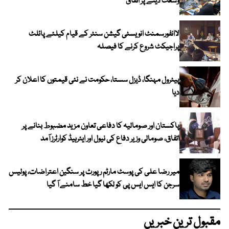
وسعت دینے پر اتفاق
لاانفورسمنٹ انویسٹی گیشن سنٹر کے قیام کیلئے پائلٹ
پراجیکٹ شروع کرنے کا فیصلہ
پیٹرول مہنگا، ڈیزل سستا، حکومت نے نئی قیمتوں کا اعلان کر
دیا
پاکستان اور صومالیہ کا دفاعی تعاون مزید مضبوط بنانے پر
اتفاق، صومالی وزیر دفاع کی نیول اور ایئرہیڈ کوارٹرز آمد
میر رضا علی کی پوسٹ مارٹم رپورٹ پر سنگین اعتراضات، پولیس
سرجن کا ایس ایس پی کو لکھا گیا خط سامنے آ گیا
مقبول ترین خبریں