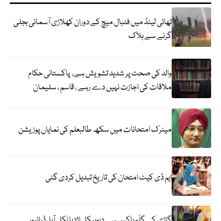
تھائی لینڈ میں فٹبال میچ کے دوران کھلاڑی آسمانی بجلی
گرنے سے ہلاک
والد کی صحت پر شدید تشویش ہے، پاکستانی حکام
ملاقات کی اجازت نہیں دے رہے ، قاسم ، سلیمان
میٹرک امتحانات میں سکھ طالبعلم کی نمایاں پوزیشن
ایم ڈی کیٹ امتحان کی تاریخ تبدیل کردی گئی
گاڑی کے گلَو باکس سے دیوہیکل اژدہا نکل آیا، ڈرائیور