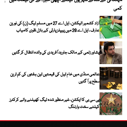
مہنگائی کے ستائے شہریوں کیلئے اچھی خبر، آٹے کی قیمت میں
پیٹ
کمی
آزاد کشمیر الیکشن ، ایل اے 27 میں مسلم لیگ (ن) کی نورین
عارف ، ایل اے 28 میں پیپلز پارٹی کے بازل نقوی کامیاب
پشاور زلمی کے مالک جاوید آفریدی کی والدہ انتقال کر گئیں
عالمی منڈی میں خام تیل کی قیمتیں تین ہفتوں کی کم ترین
سطح پر آ گئیں
پی سی بی کا ایکشن، غیر منظور شدہ لیگ کھیلنے والے کرکٹرز
کیلئے سخت وارننگ