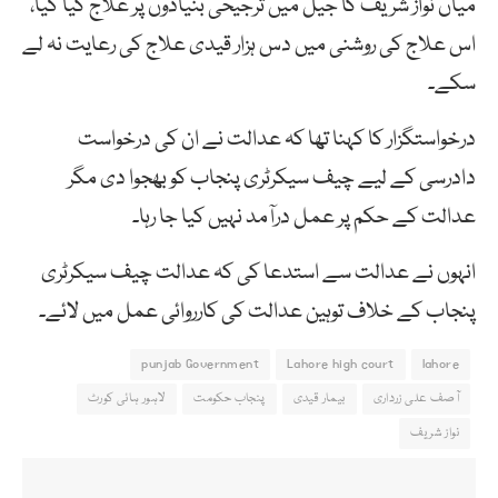
میاں نواز شریف کا جیل میں ترجیحی بنیادوں پر علاج کیا گیا،
اس علاج کی روشنی میں دس ہزار قیدی علاج کی رعایت نہ لے
سکے۔
درخواستگزار کا کہنا تھا کہ عدالت نے ان کی درخواست
دادرسی کے لیے چیف سیکرٹری پنجاب کو بھجوا دی مگر
عدالت کے حکم پر عمل درآمد نہیں کیا جا رہا۔
انہوں نے عدالت سے استدعا کی کہ عدالت چیف سیکرٹری
پنجاب کے خلاف توہین عدالت کی کارروائی عمل میں لائے۔
punjab Government
Lahore high court
lahore
آصف علی زرداری
بیمار قیدی
پنجاب حکومت
لاہور ہائی کورٹ
نواز شریف