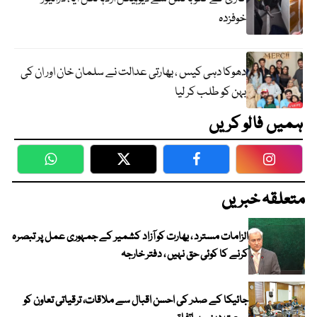
خوفزدہ
دھوکا دہی کیس ، بھارتی عدالت نے سلمان خان اور ان کی
بہن کو طلب کر لیا
ہمیں فالو کریں
WhatsApp
Twitter
Facebook
Faceboo
متعلقہ خبریں
الزامات مسترد ، بھارت کو آزاد کشمیر کے جمہوری عمل پر تبصرہ
کرنے کا کوئی حق نہیں ، دفتر خارجہ
جائیکا کے صدر کی احسن اقبال سے ملاقات، ترقیاتی تعاون کو