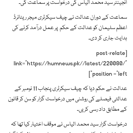
انجینئر سید محمد الیاس کی درخواست پر سماعت کی۔
سماعت کے دوران عدالت نے چیف سیکرٹری میجر ریٹائرڈ
اعظم سلیمان کو عدالت کے حکم پر عمل درآمد کرنے کی
ہدایت جاری کر دی۔
[post-relate
link=”https://humnews.pk//latest/220080/”
position =”left”]
عدالت نے حکم دیا کہ چیف سیکرٹری پنجاب 11 نومبر کے
عدالتی فیصلے کی روشنی میں درخواست گزار کو سن کر قانون
کے مطابق داد رسی کریں۔
درخواست گزار سید محمد الیاس نے موقف اختیار کیا تھا کہ