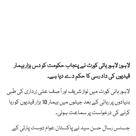
لاہور: لاہور ہائی کورٹ نے پنجاب حکومت کو دس ہزار بیمار
قیدیوں کی داد رسی کا حکم دے دیا ہے۔
لاہور ہائی کورٹ میں نواز شریف اور آصف علی زرداری کی طبی
بنیادوں پر رہائی کے بعد جیلوں میں بیمار 10 ہزار قیدیوں کو رہا
کرنے کی درخواست پر سماعت ہوئی۔
جسٹس رسال حسن سید نے پاکستان عوام دوست پارٹی کے