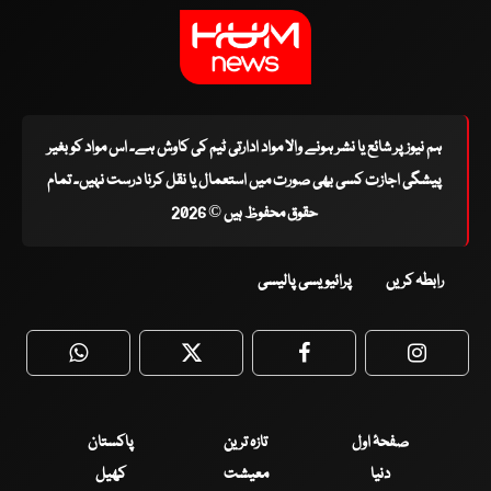
ہم نیوز پر شائع یا نشر ہونے والا مواد ادارتی ٹیم کی کاوش ہے۔ اس مواد کو بغیر
پیشگی اجازت کسی بھی صورت میں استعمال یا نقل کرنا درست نہیں۔ تمام
حقوق محفوظ ہیں © 2026
رابطہ کریں
پرائیویسی پالیسی
WhatsApp
Twitter
Facebook
Faceboo
صفحۂ اول
تازہ ترین
پاکستان
دنیا
معیشت
کھیل