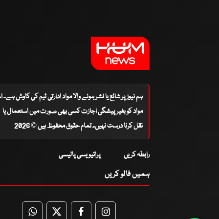
ہم نیوز پر شائع یا نشر ہونے والا مواد ادارتی ٹیم کی کاوش ہے۔ 
مواد کو بغیر پیشگی اجازت کسی بھی صورت میں استعمال یا
نقل کرنا درست نہیں۔ تمام حقوق محفوظ ہیں © 2026
رابطہ کریں
پرائیویسی پالیسی
ہمیں فالو کریں
WhatsApp
Twitter
Facebook
Facebook