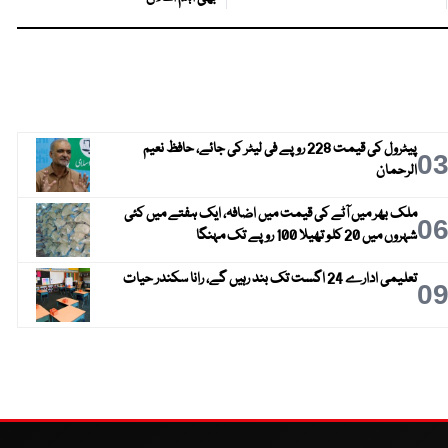
پیٹرول کی قیمت 228 روپے فی لیٹر کی جائے، حافظ نعیم
0
الرحمان
ملک بھر میں آٹے کی قیمت میں اضافہ، ایک ہفتے میں کئی
0
شہروں میں 20 کلو تھیلا 100 روپے تک مہنگا
تعلیمی ادارے 24 اگست تک بند رہیں گے، رانا سکندر حیات
0