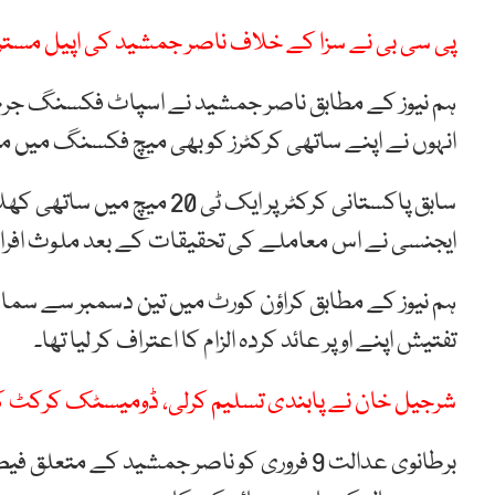
پی سی بی نے سزا کے خلاف ناصر جمشید کی اپیل مستر
ہم نیوز کے مطابق ناصر جمشید نے اسپاٹ فکسنگ جرم
انہوں نے اپنے ساتھی کرکٹرز کو بھی میچ فکسنگ میں مل
سابق پاکستانی کرکٹر پر ایک ٹ
ایجنسی نے اس معاملے کی تحقیقات کے بعد ملوث افراد کو
ہم نیوز کے مطابق کراؤن کورٹ میں تین دسمبر سے سماع
تفتیش اپنے اوپر عائد کردہ الزام کا اعتراف کر لیا تھا۔
شرجیل خان نے پابندی تسلیم کرلی، ڈومیسٹک کرکٹ 
برطانوی عدالت 9 فروری کو ناصر جمشید کے