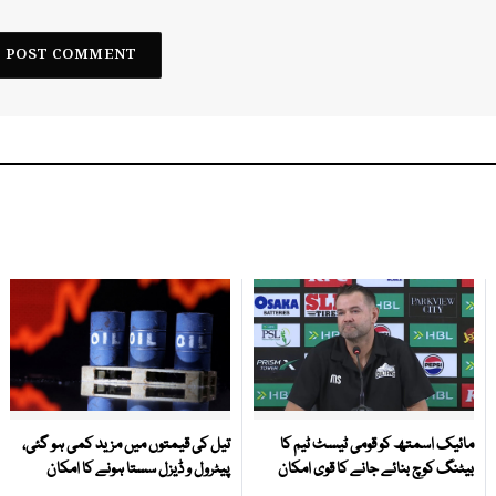
مائیک اسمتھ کو قومی ٹیسٹ ٹیم کا
تیل کی قیمتوں میں مزید کمی ہو گئی،
بیٹنگ کوچ بنائے جانے کا قوی امکان
پیٹرول و ڈیزل سستا ہونے کا امکان