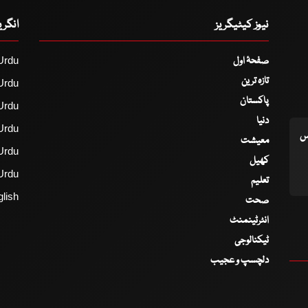
نیوز کیٹیگریز
انگر
صفحۂ اول
Urdu
تازہ ترین
Urdu
پاکستان
Urdu
دنیا
Urdu
اس
معیشت
Urdu
کھیل
Urdu
تعلیم
lish
صحت
انٹرٹینمنٹ
ٹیکنالوجی
دلچسپ و عجیب