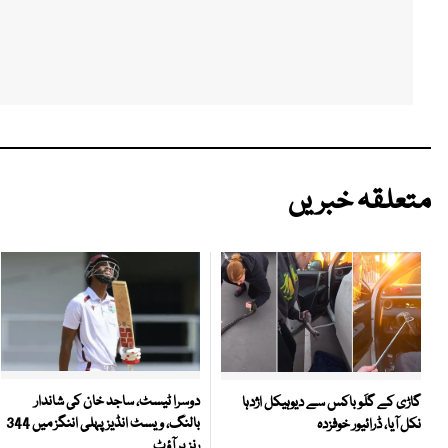
متعلقہ خبریں
دوسرا ٹیسٹ، ساجد خان کی شاندار
گاڑی کے گلَو باکس سے دیوہیکل اژدہا
بالنگ، ویسٹ انڈیز پہلی اننگز میں 344
نکل آیا، ڈرائیور خوفزدہ
رنز پر آؤٹ