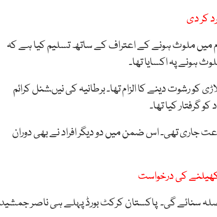
د کر دی
 میں ملوث ہونے کے اعتراف کے ساتھ تسلیم کیا ہے کہ
وث ہونے پہ اکسایا تھا۔
ی 20 میچ میں ساتھی کھلاڑی کو رشوت دینے کا الزام تھا۔ برطانیہ کی نیںشنل کرائم
 گرفتار کیا تھا۔
ت جاری تھی۔ اس ضمن میں دو دیگر افراد نے بھی دوران
کھیلنے کی درخواست
 متعلق فیصلہ سنائے گی۔ پاکستان کرکٹ بورڈ پہلے ہی ناصر جمشید