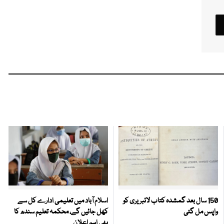
150 سال بعد گمشدہ کتاب لائبریری کو
اسلام آباد میں تعلیمی ادارے کل سے
واپس مل گئی
کھل جائیں گے، محکمہ تعلیم سندھ کا
بھی اہم اعلان