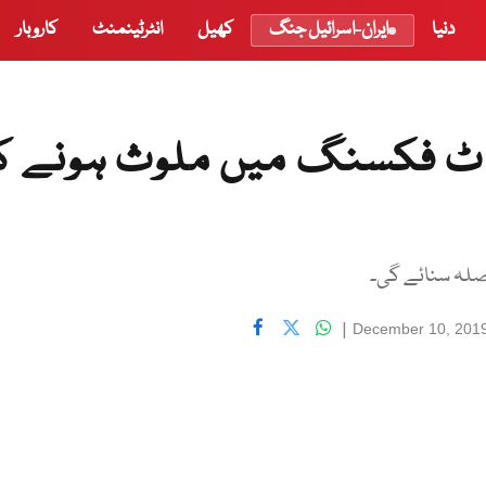
دنیا
ایران-اسرائیل جنگ
کھیل
انٹرٹینمنٹ
کاروبار
اٹ فکسنگ میں ملوث ہونے ک
|
December 10, 201