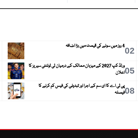
4 روز میں سونے کی قیمت میں بڑا اضافہ
3
02
ورلڈ کپ 2027 کے میزبان ممالک کے درمیان ٹی ٹوئنٹی سیریز کا
6
05
اعلان
پی ٹی اے کا ای سم کے اجرا اور تبدیلی کی فیس کم کرنے کا
9
08
فیصلہ