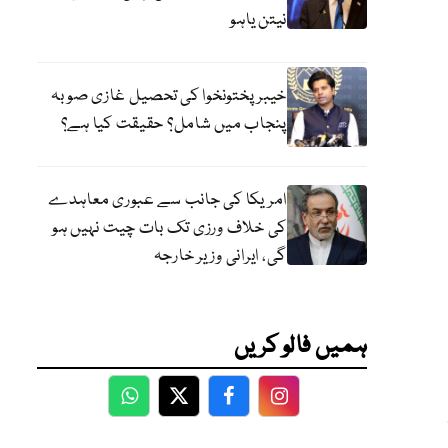
نیتن یاہو
خیبر پختونخوا کی تحصیل غازی صوبہ
پنجاب میں شامل؟ حقیقت کیا ہے؟
امریکا کی جانب سے عبوری معاہدے
کی خلاف ورزی تک بات چیت نہیں ہو
گی، ایرانی وزیر خارجہ
ہمیں فالو کریں
WhatsApp
Twitter
Facebook
Facebook