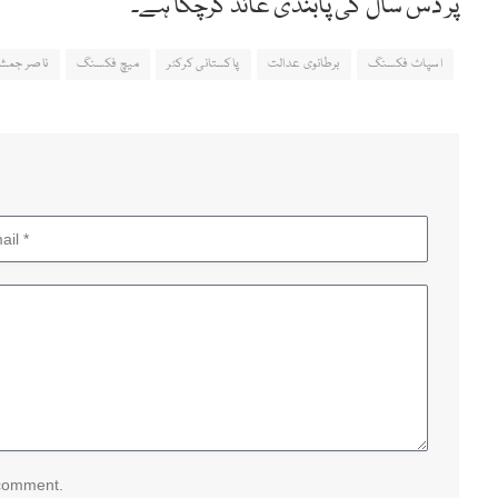
پر دس سال کی پابندی عائد کرچکا ہے۔
اسپاٹ فکسنگ
برطانوی عدالت
پاکستانی کرکٹر
میچ فکسنگ
ناصر جمش
 comment.