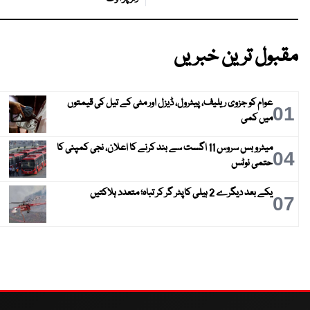
مقبول ترین خبریں
عوام کو جزوی ریلیف، پیٹرول، ڈیزل اور مٹی کے تیل کی قیمتوں
01
میں کمی
میٹرو بس سروس 11 اگست سے بند کرنے کا اعلان، نجی کمپنی کا
04
حتمی نوٹس
یکے بعد دیگرے 2 ہیلی کاپٹر گر کر تباہ؛ متعدد ہلاکتیں
07