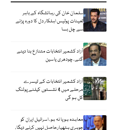
سلمان خان کی رہائشگاہ کے باہر
تعینات پولیس اہلکار دل کا دورہ پڑنے
سے چل بسا
آزاد کشمیر انتخابات متنازع بنا دیئے
گئے، چودھری یاسین
آزاد کشمیر انتخابات کے تیسرے
مرحلے میں 4 نشستوں کیلئے پولنگ
کل ہو گی
معاہدہ ہو یا نہ ہو، اسرائیل ایران کو
جوہری ہتھیارحاصل نہیں کرنے دیگا،