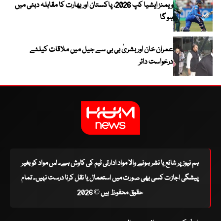
ویمنز ایشیا کپ 2026، پاکستان اور بھارت کا مقابلہ دبئی میں
ہو گا
عمران خان اور بشریٰ بی بی سے جیل میں ملاقات کیلئے
درخواست دائر
ہم نیوز پر شائع یا نشر ہونے والا مواد ادارتی ٹیم کی کاوش ہے۔ اس مواد کو بغیر
پیشگی اجازت کسی بھی صورت میں استعمال یا نقل کرنا درست نہیں۔ تمام
حقوق محفوظ ہیں © 2026