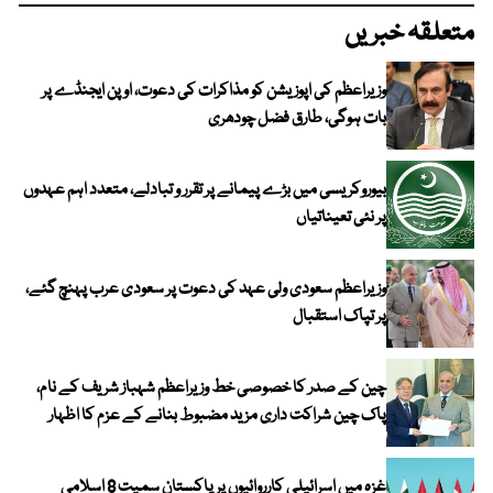
متعلقہ خبریں
وزیراعظم کی اپوزیشن کو مذاکرات کی دعوت، اوپن ایجنڈے پر
بات ہوگی، طارق فضل چودھری
بیوروکریسی میں بڑے پیمانے پر تقرر و تبادلے، متعدد اہم عہدوں
پر نئی تعیناتیاں
وزیراعظم سعودی ولی عہد کی دعوت پر سعودی عرب پہنچ گئے،
پر تپاک استقبال
چین کے صدر کا خصوصی خط وزیراعظم شہباز شریف کے نام،
پاک چین شراکت داری مزید مضبوط بنانے کے عزم کا اظہار
غزہ میں اسرائیلی کارروائیوں پر پاکستان سمیت 8 اسلامی