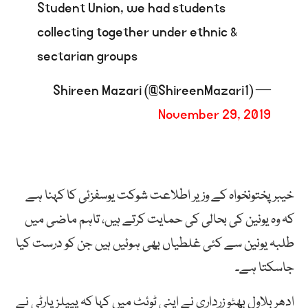
Student Union, we had students
collecting together under ethnic &
sectarian groups
— Shireen Mazari (@ShireenMazari1)
November 29, 2019
خیبرپختونخواہ کے وزیر اطلاعت شوکت یوسفزئی کا کہنا ہے
کہ وہ یونین کی بحالی کی حمایت کرتے ہیں، تاہم ماضی میں
طلبہ یونین سے کئی غلطیاں بھی ہوئیں ہیں جن کو درست کیا
جاسکتا ہے۔
ادھر بلاول بھٹو زرداری نے اپنی ٹوئٹ میں کہا کہ پیپلزپارٹی نے