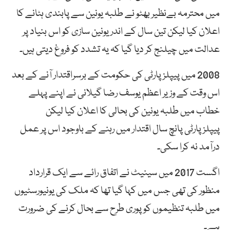
میں محترمہ بےنظیر بھٹو نے طلبہ یونین سے پابندی ہٹانے کا
اعلان کیا لیکن تین سال کے اندر یونین سازی کو اس بنیاد پر
عدالت میں چیلنج کر دیا گیا کہ یہ تشدد کو فروغ دیتی ہیں۔
2008 میں پیپلز پارٹی کی حکومت کے برسراقتدار آنے کے بعد
اس وقت کے وزیر اعظم یوسف رضا گیلانی نے اپنے پہلے
خطاب میں طلبہ یونین کی بحالی کا اعلان کیا لیکن
پیپلزپارٹی پانچ سال اقتدار میں رہنے کے باوجود اس پر عمل
درآمد نہ کرا سکی۔
اگست 2017 میں سینیٹ نے اتفاق رائے سے ایک قرارداد
منظور کی تھی جس میں کہا گیا تھا کہ ملک کی یونیورسٹیوں
میں طلبہ تنظیموں کو پوری طرح سے بحال کرنے کی ضرورت
ہے۔