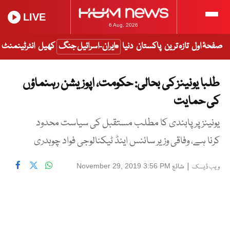
LIVE
6 Aug, 2026
صفحۂ اول
تازہ ترین
پاکستان
دنیا
ایران-اسرائیل جنگ
کھیل
انٹرٹینمنٹ
طلبا یونینز کی بحالی: حکومت، اپوزیشن رہنماؤں
کی حمایت
یونینز پر پابندی کا مطلب مستقبل کی سیاست محدود
کرنا ہے، وفاقی وزیر سائنس اینڈ ٹیکنالوجی فواد چوہدری
|
شائع
November 29, 2019 3:56 PM
ویب ڈیسک