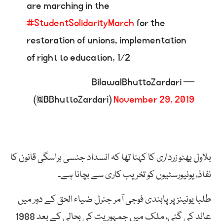
are marching in the
#StudentSolidarityMarch
for the
restoration of unions, implementation
of right to education, 1/2
— BilawalBhuttoZardari
(@BBhuttoZardari)
November 29, 2019
بلاول بھٹو زرداری کا کہنا تھا کہ انسداد جنسی ہراسگی قانون کا
نفاذ، یونیورسٹیوں کو تخریب کاری سے بچانا ہے۔
طلبا یونینز پر پابندی فوجی آمر جنرل ضیاء الحق کے دور میں
عائد کی گئی، ملک میں جمہوریت کی بحالی کے بعد 1988