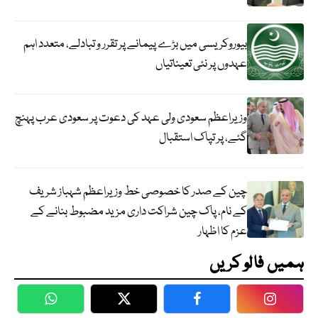
بیوروکریسی میں بڑے پیمانے پر تقرر و تبادلے، متعدد اہم
عہدوں پر نئی تعیناتیاں
وزیراعظم سعودی ولی عہد کی دعوت پر سعودی عرب پہنچ
گئے، پر تپاک استقبال
چین کے صدر کا خصوصی خط وزیراعظم شہباز شریف
کے نام، پاک چین شراکت داری مزید مضبوط بنانے کے
عزم کا اظہار
ہمیں فالو کریں
WhatsApp
Twitter
Facebook
Faceboo