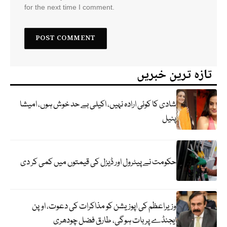
for the next time I comment.
تازہ ترین خبریں
شادی کا کوئی ارادہ نہیں، اکیلی بے حد خوش ہوں، امیشا
پٹیل
حکومت نے پیٹرول اور ڈیزل کی قیمتوں میں کمی کر دی
وزیراعظم کی اپوزیشن کو مذاکرات کی دعوت، اوپن
ایجنڈے پر بات ہوگی، طارق فضل چودھری