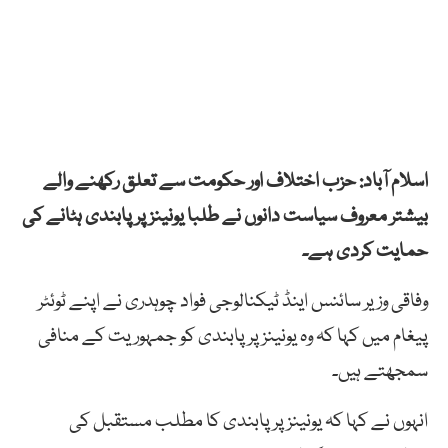
اسلام آباد: حزب اختلاف اور حکومت سے تعلق رکھنے والے
بیشتر معروف سیاست دانوں نے طلبا یونینز پر پابندی ہٹانے کی
حمایت کردی ہے۔
وفاقی وزیر سائنس اینڈ ٹیکنالوجی فواد چوہدری نے اپنے ٹوئٹر
پیغام میں کہا کہ وہ یونینز پر پابندی کو جمہوریت کے منافی
سمجھتے ہیں۔
انہوں نے کہا کہ یونینز پر پابندی کا مطلب مستقبل کی