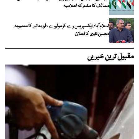
ممالک کا مشترکہ اعلامیہ
اسلام آباد ایکسپریس وے کو موٹروے طرز بنانے کا منصوبہ،
محسن نقوی کا اعلان
مقبول ترین خبریں