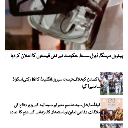
پیٹرول مہنگا، ڈیزل سستا، حکومت نے نئی قیمتوں کا اعلان کر دیا
پنج
پاکستان کیخلاف ٹیسٹ سیریز ، انگلینڈ کا 16 رکنی اسکواڈ
سامنے آ گیا
فیلڈ مارشل سید عاصم منیر اور صومالیہ کے وزیر دفاع کی
ملاقات، دفاعی تعاون اور استعدادِ کار بڑھانے کے عزم کا اعادہ