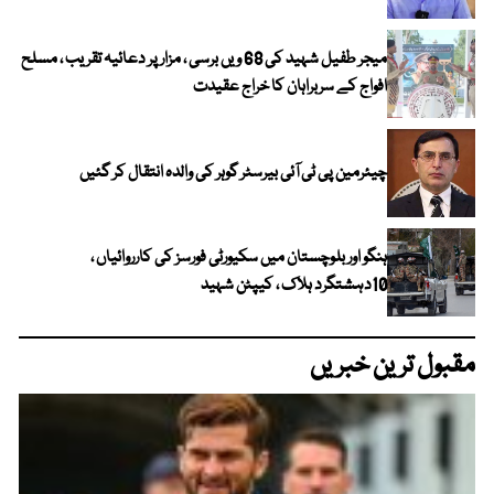
میجر طفیل شہید کی 68 ویں برسی ، مزار پر دعائیہ تقریب ، مسلح
افواج کے سربراہان کا خراج عقیدت
چیئرمین پی ٹی آئی بیرسٹر گوہر کی والدہ انتقال کر گئیں
ہنگو اور بلوچستان میں سکیورٹی فورسز کی کارروائیاں ،
10دہشتگرد ہلاک ، کیپٹن شہید
مقبول ترین خبریں