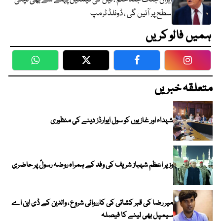
سطح پر آئیں گی ، ڈونلڈ ٹرمپ
ہمیں فالو کریں
WhatsApp
Twitter
Facebook
Faceboo
متعلقہ خبریں
شہداء اور غازیوں کو سول ایوارڈز دینے کی منظوری
وزیر اعظم شہباز شریف کی وفد کے ہمراہ روضہ رسولؐ پر حاضری
میر رضا کی قبر کشائی کی کارروائی شروع ، والدین کے ڈی این اے
سیمپل بھی لینے کا فیصلہ