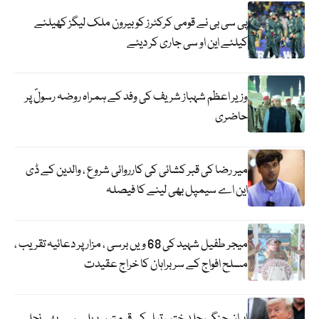
پی سی بی نے قومی کرکٹرز کو بیرون ملک لیگز کھیلنے
کیلئے این او سی جاری کر دیئے
وزیر اعظم شہباز شریف کی وفد کے ہمراہ روضہ رسولؐ پر
حاضری
میر رضا کی قبر کشائی کی کارروائی شروع ، والدین کے ڈی
این اے سیمپل بھی لینے کا فیصلہ
میجر طفیل شہید کی 68 ویں برسی ، مزار پر دعائیہ تقریب ،
مسلح افواج کے سربراہان کا خراج عقیدت
ایران جنگ جلد ختم ، تیل کی قیمتیں پہلے سے بھی نچلی