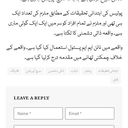
پولیس کی ابتدائی تحقیقات کے مطابق ملزم کی تعداد ایک
ہی تھی اور ملزم نے تمام افراد کو سر میں ایک ایک گولی ماری
ہے۔ واقعہ ذاتی دشمنی کا لگتا ہے۔
واقعے میں نائن ایم ایم پستول استعمال کیا گیا ہے۔ واقعے کے
خلاف چمکنی تھانے میں مقدمہ درج کرلیا گیا ہے۔
ابتدائی تحقیقات
پشاور
ترناب
ذاتی دشمنی
سرچ آپریشن
فائرنگ
قتل
LEAVE A REPLY