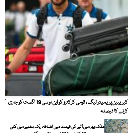
کیریبین پریمیئر لیگ ، قومی کرکٹرز کو این او سی 19 اگست کو جاری
آز
کرنے کا فیصلہ
چھی
ملک بھر میں آٹے کی قیمت میں اضافہ، ایک ہفتے میں کئی