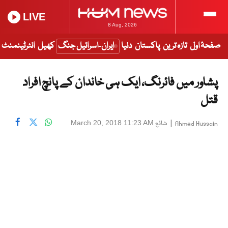
LIVE
8 Aug, 2026
صفحۂ اول
تازہ ترین
پاکستان
دنیا
ایران-اسرائیل جنگ
کھیل
انٹرٹینمنٹ
پشاور میں فائرنگ، ایک ہی خاندان کے پانچ افراد
قتل
|
شائع
March 20, 2018 11:23 AM
Ahmed Hussain