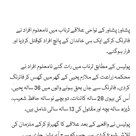
پشاور: پشاور کے نواحی علاقے ترناب میں نامعلوم افراد نے
فائرنگ کرکے ایک ہی خاندان کے پانچ افراد کوقتل کردیا اور
فرار ہوگئے۔
پولیس کے مطابق ترناب میں رات گئے نامعلوم افراد نے
محکمہ زراعت کے ملازم یحییٰ کے گھر میں گھس کر فائرنگ
کردی۔ فائرنگ سے جاں بحق ہونے والوں میں 36 سالہ یحییٰ،
اُس کی بیوی 28 سالہ کائنات، دو بچے نو سالہ حافظ شعیب،
ڈیڑھ سالہ بچہ اور مقتول کی 13 سالہ سالی شامل ہیں۔
پولیس نے واقعے کے بعد علاقے کا گھیراؤ کرکے ملزمان کی
تلاش شروع کردی ہے جب کہ سرچ آپریشن جاری ہے۔