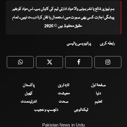
ہم نیوز پر شائع یا نشر ہونے والا مواد ادارتی ٹیم کی کاوش ہے۔ اس مواد کو بغیر
پیشگی اجازت کسی بھی صورت میں استعمال یا نقل کرنا درست نہیں۔ تمام
حقوق محفوظ ہیں © 2026
رابطہ کریں
پرائیویسی پالیسی
WhatsApp
Twitter
Facebook
Faceboo
صفحۂ اول
تازہ ترین
پاکستان
دنیا
معیشت
کھیل
تعلیم
صحت
انٹرٹینمنٹ
ٹیکنالوجی
دلچسپ و عجیب
Pakistan News in Urdu