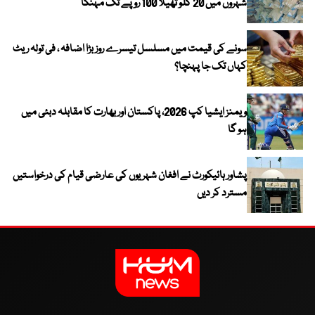
شہروں میں 20 کلو تھیلا 100 روپے تک مہنگا
سونے کی قیمت میں مسلسل تیسرے روز بڑا اضافہ ، فی تولہ ریٹ
کہاں تک جا پہنچا؟
ویمنز ایشیا کپ 2026، پاکستان اور بھارت کا مقابلہ دبئی میں
ہو گا
پشاور ہائیکورٹ نے افغان شہریوں کی عارضی قیام کی درخواستیں
مسترد کر دیں