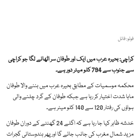
فوٹو: فائل
کراچی: بحیرہ عرب میں ایک اور طوفان سر اٹھانے لگا جو کراچی
سے جنوب سے 794 کلو میٹر دور ہے۔
محکمہ موسمیات کے مطابق بحیرہ عرب میں بننے والا طوفان
ماہا شدت اختیار کر رہا ہے جبکہ طوفان کے گرد چلنے والی
ہواؤں کی رفتار 120 سے 140 کلو میٹر ہے۔
خدشہ ظاہر کیا جا رہا ہے کہ اگلے 24 گھنٹے کے دوران طوفان
مزید شمال مغرب کی جانب جائے گا اور پھر ہندوستانی گجرات