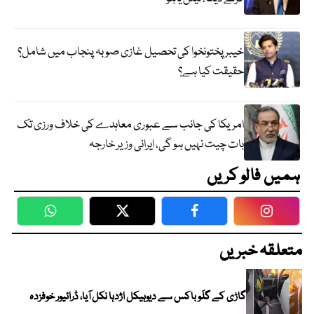
خیبر پختونخوا کی تحصیل غازی صوبہ پنجاب میں شامل؟
حقیقت کیا ہے؟
امریکا کی جانب سے عبوری معاہدے کی خلاف ورزی تک
بات چیت نہیں ہو گی، ایرانی وزیر خارجہ
ہمیں فالو کریں
WhatsApp
Twitter
Facebook
Faceboo
متعلقہ خبریں
گاڑی کے گلَو باکس سے دیوہیکل اژدہا نکل آیا، ڈرائیور خوفزدہ