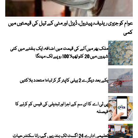
عوام کو جزوی ریلیف، پیٹرول، ڈیزل اور مٹی کے تیل کی قیمتوں میں
4 روز میں سونے کی قیمت میں بڑا اضافہ
کمی
ملک بھر میں آٹے کی قیمت میں اضافہ، ایک ہفتے میں کئی
شہروں میں 20 کلو تھیلا 100 روپے تک مہنگا
یکے بعد دیگرے 2 ہیلی کاپٹر گر کر تباہ؛ متعدد ہلاکتیں
پی ٹی اے کا ای سم کے اجرا اور تبدیلی کی فیس کم کرنے کا
فیصلہ
تعلیمی ادارے 24 اگست تک بند رہیں گے، رانا سکندر حیات