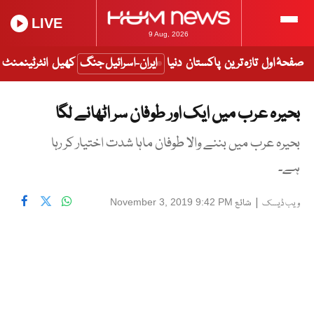
LIVE
9 Aug, 2026
صفحۂ اول
تازہ ترین
پاکستان
دنیا
ایران-اسرائیل جنگ
کھیل
انٹرٹینمنٹ
بحیرہ عرب میں ایک اور طوفان سر اٹھانے لگا
بحیرہ عرب میں بننے والا طوفان ماہا شدت اختیار کر رہا
ہے۔
|
شائع
November 3, 2019 9:42 PM
ویب ڈیسک