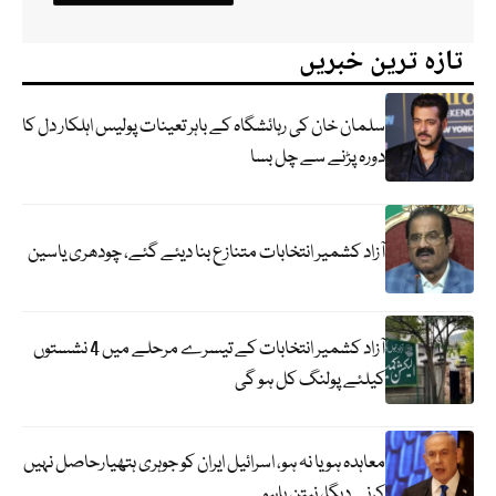
تازہ ترین خبریں
سلمان خان کی رہائشگاہ کے باہر تعینات پولیس اہلکار دل کا
دورہ پڑنے سے چل بسا
آزاد کشمیر انتخابات متنازع بنا دیئے گئے، چودھری یاسین
آزاد کشمیر انتخابات کے تیسرے مرحلے میں 4 نشستوں
کیلئے پولنگ کل ہو گی
معاہدہ ہو یا نہ ہو، اسرائیل ایران کو جوہری ہتھیارحاصل نہیں
کرنے دیگا، نیتن یاہو