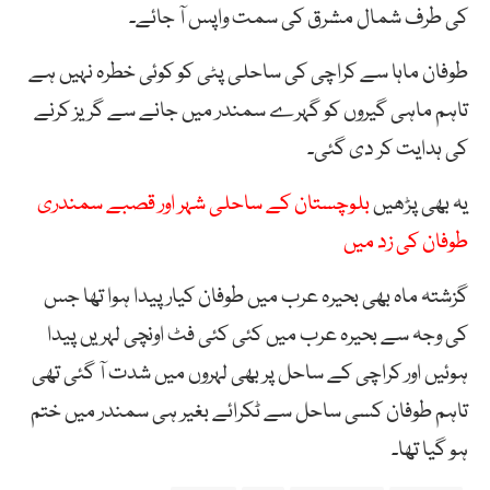
کی طرف شمال مشرق کی سمت واپس آ جائے۔
طوفان ماہا سے کراچی کی ساحلی پٹی کو کوئی خطرہ نہیں ہے
تاہم ماہی گیروں کو گہرے سمندر میں جانے سے گریز کرنے
کی ہدایت کر دی گئی۔
یہ بھی پڑھیں
بلوچستان کے ساحلی شہر اور قصبے سمندری
طوفان کی زد میں
گزشتہ ماہ بھی بحیرہ عرب میں طوفان کیار پیدا ہوا تھا جس
کی وجہ سے بحیرہ عرب میں کئی کئی فٹ اونچی لہریں پیدا
ہوئیں اور کراچی کے ساحل پر بھی لہروں میں شدت آ گئی تھی
تاہم طوفان کسی ساحل سے ٹکرائے بغیر ہی سمندر میں ختم
ہو گیا تھا۔