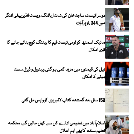
دوسرا ٹیسٹ، ساجد خان کی شاندار بالنگ، ویسٹ انڈیز پہلی اننگز
میں 344 رنز پر آؤٹ
مائیک اسمتھ کو قومی ٹیسٹ ٹیم کا بیٹنگ کوچ بنائے جانے کا
قوی امکان
تیل کی قیمتوں میں مزید کمی ہو گئی، پیٹرول و ڈیزل سستا
ہونے کا امکان
150 سال بعد گمشدہ کتاب لائبریری کو واپس مل گئی
اسلام آباد میں تعلیمی ادارے کل سے کھل جائیں گے، محکمہ
تعلیم سندھ کا بھی اہم اعلان