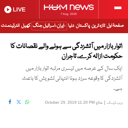
LIVE
7 Aug, 2026
صفحۂ اول
تازہ ترین
پاکستان
دنیا
ایران-اسرائیل جنگ
کھیل
انٹرٹینمنٹ
اتوار بازار میں آتشزدگی سے ہونے والے نقصانات کا
حکومت ازالہ کرے، تاجران
ایک سال کے عرصہ میں تیسری مرتبہ اتوار بازار میں
آتشزدگی کا وقوعہ سرزد ہونا انتہائی تشویش کا باعث
ہے۔
|
شائع
October 29, 2019 11:20 PM
ویب ڈیسک