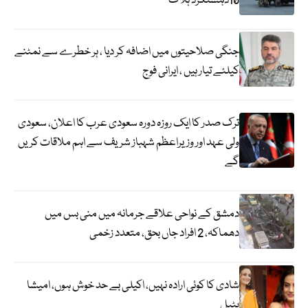
10دہشتگرد ہلاک
جنگی صلاحیتوں میں اضافہ کر دیا ، ہر خطرے سے نمٹنے
کیلئے تیار ہیں ، ایرانی فوج
ترک صدر کا ایک روزہ دورہ سعودی عرب کا اعلان، سعودی
ولی عہد اور وزیراعظم شہباز شریف سے اہم ملاقات کریں
گے
دمشق کے نواحی علاقے جرمانہ میں منی بس میں
دھماکہ، 2 افراد جاں بحق، متعدد زخمی
شادی کا کوئی ارادہ نہیں، اکیلی بے حد خوش ہوں، امیشا
پٹیل