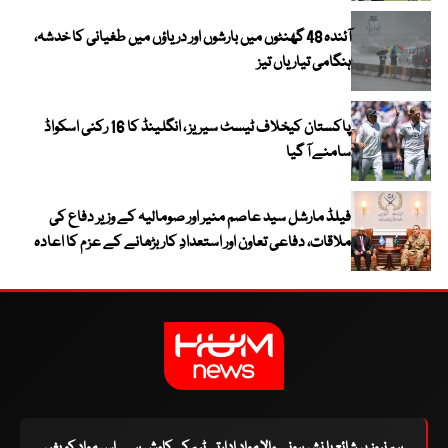
آئندہ 48 گھنٹوں میں بارشوں اور دریاؤں میں طغیانی کا خدشہ،
ہنگامی تیاریاں تیز
پاکستان کیخلاف ٹیسٹ سیریز ، انگلینڈ کا 16 رکنی اسکواڈ
سامنے آ گیا
فیلڈ مارشل سید عاصم منیر اور صومالیہ کے وزیر دفاع کی
ملاقات، دفاعی تعاون اور استعدادِ کار بڑھانے کے عزم کا اعادہ
ہم نیوز پر شائع یا نشر ہونے والا مواد ادارتی ٹیم کی کاوش ہے۔ اس مواد کو بغیر