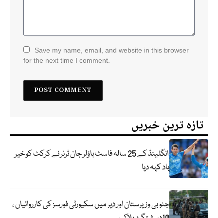
Save my name, email, and website in this browser
for the next time I comment.
تازہ ترین خبریں
انگلینڈ کے 25 سالہ فاسٹ باؤلر جان ٹرنر نے کرکٹ کو خیر
باد کہہ دیا
جنوبی وزیرستان اور دیر میں سکیورٹی فورسز کی کارروائیاں ،