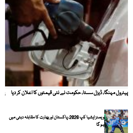
پیٹرول مہنگا، ڈیزل سستا، حکومت نے نئی قیمتوں کا اعلان کر دیا
پنج
ویمنز ایشیا کپ 2026، پاکستان اور بھارت کا مقابلہ دبئی میں
ہو گا