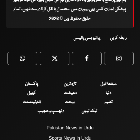
پیشگی اجازت کسی بھی صورت میں استعمال یا نقل کرنا درست نہیں۔ تمام
حقوق محفوظ ہیں © 2026
رابطہ کریں
پرائیویسی پالیسی
WhatsApp
Twitter
Facebook
Faceboo
صفحۂ اول
تازہ ترین
پاکستان
دنیا
معیشت
کھیل
تعلیم
صحت
انٹرٹینمنٹ
ٹیکنالوجی
دلچسپ و عجیب
Pakistan News in Urdu
Sports News in Urdu