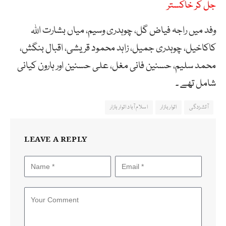
جل کر خاکستر
وفد میں راجہ فیاض گل، چوہدری وسیم، میاں بشارت اللہ
کاکاخیل، چوہدری جمیل، زاہد محمود قریشی، اقبال بنگش،
محمد سلیم، حسنین فانی مغل، علی حسنین اور ہارون کیانی
شامل تھے ۔
آتشزدگی
اتوار بازار
اسلام آباد اتوار بازار
LEAVE A REPLY