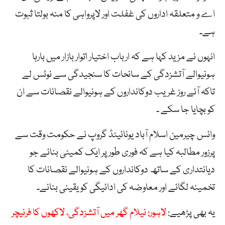
اے و متعلقہ اداروں کی غفلت اور لاپرواہی کا منہ بولتا ثبوت
ہے۔
انہوں نے مزید کہا ہے کہ ارباب اختیار اتوار بازار میں بارہا
ہونیوالے آتشزدگی کے سانحات کا سنجیدگی سے نوٹس لے
تاکہ آئے روز غریب دوکانداروں کے ہونیوالے نقصانات سے ان
کو بچایا جا سکے ۔
وائس چیرمین اسلام آباد یونائیٹڈ گروپ نے حکومت وقت سے
پرزور مطالبہ کیا ہے کہ فوری طور پر ایک کمیٹی بنائے جو
دیانتداری کے ساتھ دوکانداروں کے ہونیوالے نقصانات کا
تخمینہ لگائے اور معاوضہ کی ادائیگی کو یقینی بنانے۔
یہ بھی پڑھیے:
لاہور: نیلام گھر میں آتشزدگی، لاکھوں کا فرنیچر