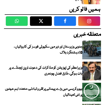
ہمیں فالو کریں
WhatsApp
Twitter
Facebook
Faceboo
متعلقہ خبریں
جنوبی وزیرستان اور دیر میں سکیورٹی فورسز کی کارروائیاں ،
10دہشتگرد ہلاک
وزیراعظم کی اپوزیشن کو مذاکرات کی دعوت، اوپن ایجنڈے پر
بات ہوگی، طارق فضل چودھری
بیوروکریسی میں بڑے پیمانے پر تقرر و تبادلے، متعدد اہم عہدوں
پر نئی تعیناتیاں