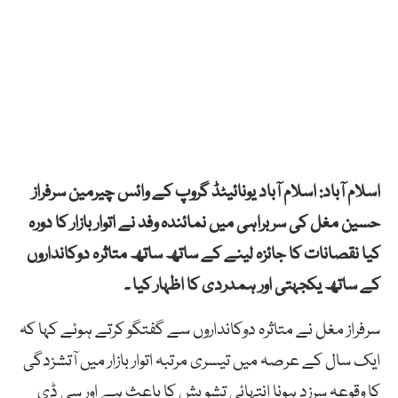
اسلام آباد: اسلام آباد یونائیٹڈ گروپ کے وائس چیرمین سرفراز
حسین مغل کی سربراہی میں نمائندہ وفد نے اتوار بازار کا دورہ
کیا نقصانات کا جائزہ لینے کے ساتھ ساتھ متاثرہ دوکانداروں
کے ساتھ یکجہتی اور ہمدردی کا اظہار کیا ۔
سرفراز مغل نے متاثرہ دوکانداروں سے گفتگو کرتے ہوئے کہا کہ
ایک سال کے عرصہ میں تیسری مرتبہ اتوار بازار میں آتشزدگی
کا وقوعہ سرزد ہونا انتہائی تشویش کا باعث ہے اور سی ڈی