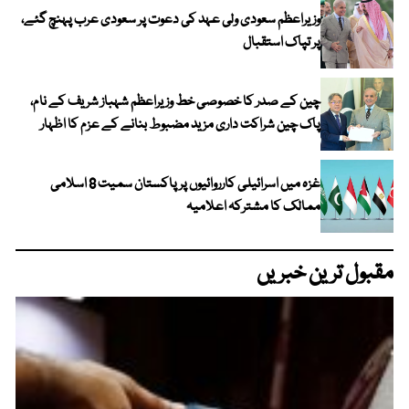
وزیراعظم سعودی ولی عہد کی دعوت پر سعودی عرب پہنچ گئے،
پر تپاک استقبال
چین کے صدر کا خصوصی خط وزیراعظم شہباز شریف کے نام،
پاک چین شراکت داری مزید مضبوط بنانے کے عزم کا اظہار
غزہ میں اسرائیلی کارروائیوں پر پاکستان سمیت 8 اسلامی
ممالک کا مشترکہ اعلامیہ
مقبول ترین خبریں