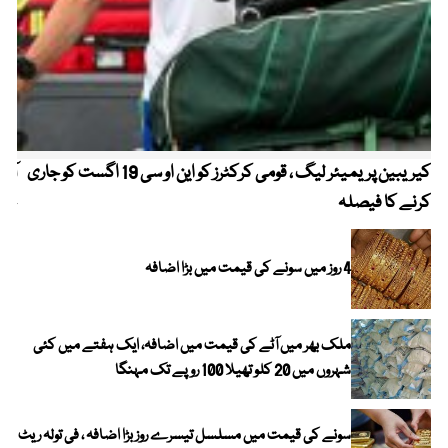
کیریبین پریمیئر لیگ ، قومی کرکٹرز کو این او سی 19 اگست کو جاری
آز
کرنے کا فیصلہ
چھی
4 روز میں سونے کی قیمت میں بڑا اضافہ
ملک بھر میں آٹے کی قیمت میں اضافہ، ایک ہفتے میں کئی
شہروں میں 20 کلو تھیلا 100 روپے تک مہنگا
سونے کی قیمت میں مسلسل تیسرے روز بڑا اضافہ ، فی تولہ ریٹ