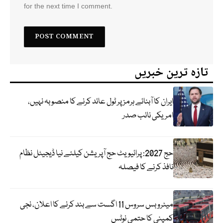
for the next time I comment.
تازہ ترین خبریں
ایران کا آبنائے ہرمز پر ٹول عائد کرنے کا منصوبہ نہیں،
امریکی نائب صدر
حج 2027: پرائیویٹ حج آپریشن کیلئے نیا ڈیجیٹل نظام
نافذ کرنے کا فیصلہ
میٹرو بس سروس 11 اگست سے بند کرنے کا اعلان، نجی
کمپنی کا حتمی نوٹس