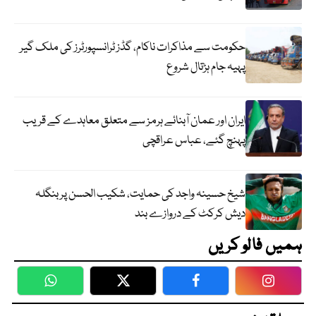
حکومت سے مذاکرات ناکام، گڈز ٹرانسپورٹرز کی ملک گیر
پہیہ جام ہڑتال شروع
ایران اور عمان آبنائے ہرمز سے متعلق معاہدے کے قریب
پہنچ گئے، عباس عراقچی
شیخ حسینہ واجد کی حمایت، شکیب الحسن پر بنگلہ
دیش کرکٹ کے دروازے بند
ہمیں فالو کریں
WhatsApp
Twitter
Facebook
Faceboo