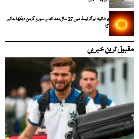
برطانیہ اور آئرلینڈ میں 27 سال بعد نایاب سورج گرہن دیکھا جائے
گا
مقبول ترین خبریں