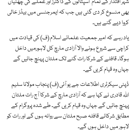
شہر اقتدار کے تمام اسپتالوں کے ڈاکٹرز اور عملے کی چھٹیاں
بھی منسوخ کر دی گئی ہیں جب کہ ایمرجنسی میں بیڈز خالی
کروا دیے گئے ہیں۔
یاد رہے کہ امیر جمعیت علمائے اسلام (ف) کی قیادت میں
کراچی سے شروع ہونے والا آزادی مارچ کل لاہورمیں داخل
ہوگا۔ قافلے کے شرکا رات گئے تک ملتان پہنچ جائیں گے
جہاں وہ قیام کریں گے۔
ڈپٹی سیکرٹری اطلاعات جے یو آئی (ف) پنجاب مولانا سلیم
اللہ قادری نے کہا ہے کہ آزادی مارچ کے شرکا آج رات ملتان
پہنچ جائیں گے جہاں وہ قیام کریں گے۔ طے شدہ پروگرام کے
مطابق شرکائے قافلہ صبح ملتان سے روانہ ہوں گے اور رات کو
لاہور میں داخل ہوں گے۔