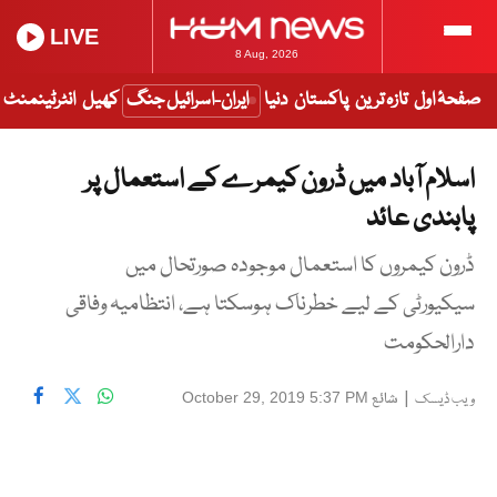
LIVE
8 Aug, 2026
صفحۂ اول
تازہ ترین
پاکستان
دنیا
ایران-اسرائیل جنگ
کھیل
انٹرٹینمنٹ
اسلام آباد میں ڈرون کیمرے کے استعمال پر
پابندی عائد
ڈرون کیمروں کا استعمال موجودہ صورتحال میں
سیکیورٹی کے لیے خطرناک ہوسکتا ہے، انتظامیہ وفاقی
دارالحکومت
|
شائع
October 29, 2019 5:37 PM
ویب ڈیسک