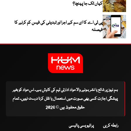
کہاں تک جا پہنچا؟
پی ٹی اے کا ای سم کے اجرا اور تبدیلی کی فیس کم کرنے کا
فیصلہ
ہم نیوز پر شائع یا نشر ہونے والا مواد ادارتی ٹیم کی کاوش ہے۔ اس مواد کو بغیر
پیشگی اجازت کسی بھی صورت میں استعمال یا نقل کرنا درست نہیں۔ تمام
حقوق محفوظ ہیں © 2026
رابطہ کریں
پرائیویسی پالیسی