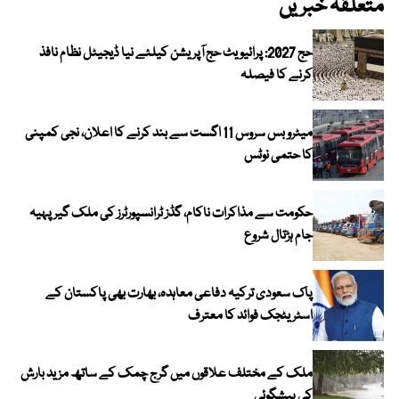
متعلقہ خبریں
حج 2027: پرائیویٹ حج آپریشن کیلئے نیا ڈیجیٹل نظام نافذ
کرنے کا فیصلہ
میٹرو بس سروس 11 اگست سے بند کرنے کا اعلان، نجی کمپنی
کا حتمی نوٹس
حکومت سے مذاکرات ناکام، گڈز ٹرانسپورٹرز کی ملک گیر پہیہ
جام ہڑتال شروع
پاک سعودی ترکیہ دفاعی معاہدہ، بھارت بھی پاکستان کے
اسٹریٹجک فوائد کا معترف
ملک کے مختلف علاقوں میں گرج چمک کے ساتھ مزید بارش
کی پیشگوئی