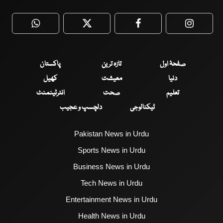
WhatsApp
Twitter
Facebook
Faceboo
صفحۂ اول
تازہ ترین
پاکستان
دنیا
معیشت
کھیل
تعلیم
صحت
انٹرٹینمنٹ
ٹیکنالوجی
دلچسپ و عجیب
Pakistan News in Urdu
Sports News in Urdu
Business News in Urdu
Tech News in Urdu
Entertainment News in Urdu
Health News in Urdu