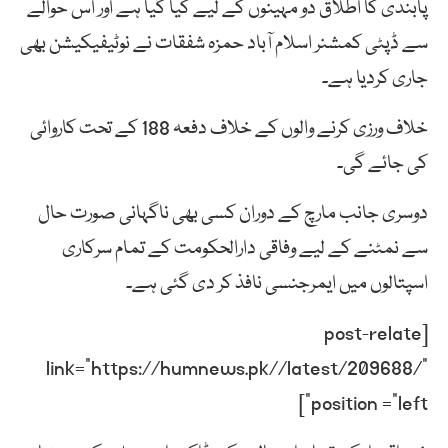
پابندی کا اطلاق دو مہینوں کے لیے کیا گیا ہے اور اس حوالے
سے ڈپٹی کمشنر اسلام آباد حمزہ شفقات نے نوٹیفیکیشن بھی
جاری کردیا ہے۔
خلاف ورزی کرنے والوں کے خلاف دفعہ 188 کے تحت کاروائی
کی جائے گی۔
دوسری جانب مارچ کے دوران کسی بھی ناگہانی صورت حال
سے نمٹنے کے لیے وفاقی دارالحکومت کے تمام سرکاری
اسپتالوں میں ایمرجنسی نافذ کر دی گئی ہے۔
[post-relate
link=”https://humnews.pk//latest/209688/”
position =”left”]