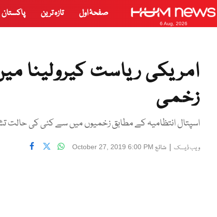
صفحۂ اول
تازہ ترین
پاکستان
6 Aug, 2026
زخمی
اسپتال انتظامیہ کے مطابق زخمیوں میں سے کئی کی حالت تش
|
شائع
October 27, 2019 6:00 PM
ویب ڈیسک