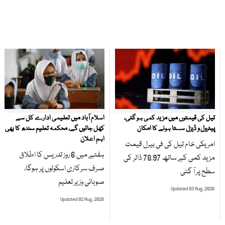
تیل کی قیمتوں میں مزید کمی ہو گئی،
اسلام آباد میں تعلیمی ادارے کل سے
پیٹرول و ڈیزل سستا ہونے کا امکان
کھل جائیں گے، محکمہ تعلیم سندھ کا بھی
اہم اعلان
امریکی خام تیل کی فی بیرل قیمت
ہفتے میں 6 روز تدریس کا اطلاق
مزید کمی کے ساتھ 78.97 ڈالر کی
صرف سرکاری اسکولوں پر ہوگا،
سطح پر آ گئی
صوبائی وزیر تعلیم
Updated 03 Aug, 2026
Updated 02 Aug, 2026