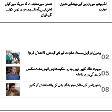
انڈونیشیا میں زلزلے کے جھٹکے، شہری
عمان سے معاہدے کا امریکا سے کوئی
خوفزدہ
تعلق نہیں، آبنائے ہرمز فوری نہیں کھلے
گی، ایران
پیٹرول اور ڈیزل سستا، حکومت نے نئی قیمتوں کا اعلان کر دیا
3
02
موجودہ نظام کہیں نہیں جا رہا، حکومت اپنی آئینی مدت مکمل
6
05
کرے گی، وزیر داخلہ
پشاور زلمی کے مالک جاوید آفریدی کی والدہ انتقال کر گئیں
9
08