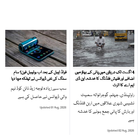
4 اگست تک دریاؤں میں پانی کے بہاؤ میں
فولڈ ایبل کے بعد اب رولیبل فون؟ سام
اضافے اور فلیش فلڈنگ کا خدشہ، این ڈی
سنگ کی نئی ڈیوائس نے تہلکہ مچا دیا
ایم اے کا الرٹ
سب سے زیادہ توجہ زیڈ نائن کوڈ نیم
راولپنڈی، جہلم، گوجرانوالہ سمیت
والی ڈیوائس نے حاصل کی ہے
نشیبی شہری علاقوں میں اربن فلڈنگ
Updated 01 Aug, 2026
اور بارش کا پانی جمع ہونے کا خدشہ
ہے
Updated 02 Aug, 2026