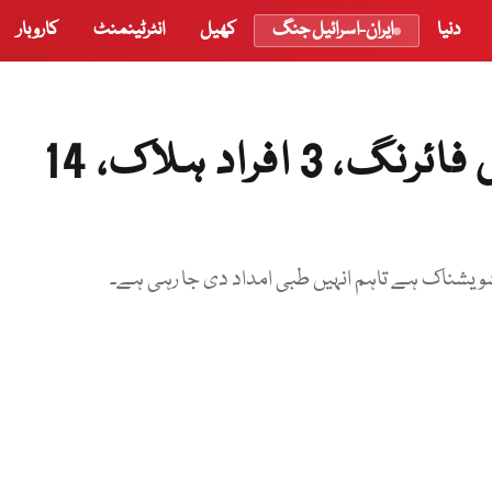
دنیا
ایران-اسرائیل جنگ
کھیل
انٹرٹینمنٹ
کاروبار
امریکی ریاست کیرولینا میں فائرنگ، 3 افراد ہلاک، 14
ویشناک ہے تاہم انہیں طبی امداد دی جا رہی ہے۔