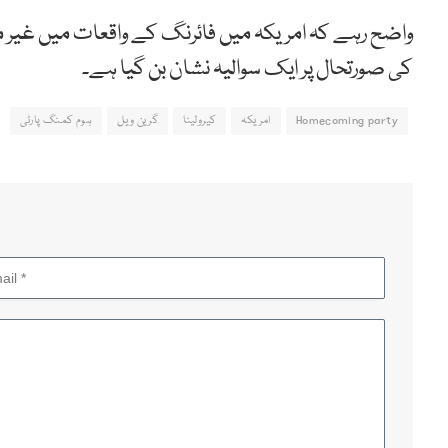
واضح رہے کہ امریکہ میں فائرنگ کے واقعات میں غیر معم
کی صورتحال پر ایک سوالیہ نشان بن گیا ہے۔
Homecoming party
امریکہ
کیرولینا
گرین ویل
ہوم کمنگ پارٹی