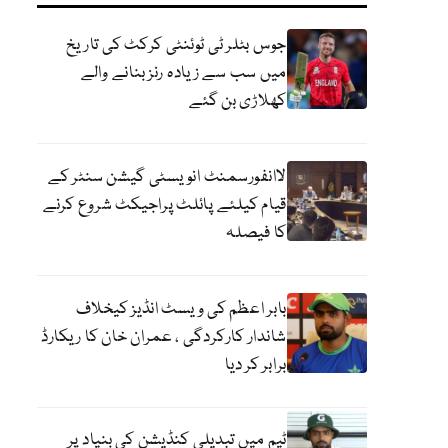
جوس بٹلر ٹی ٹوئنٹی کرکٹ کی تاریخ
میں سب سے زیادہ رنز بنانے والے
کھلاڑی بن گئے
لاانفورسمنٹ انویسٹی گیشن سنٹر کے
قیام کیلئے پائلٹ پراجیکٹ شروع کرنے
کا فیصلہ
بابر اعظم کی ویسٹ انڈیز کیخلاف
شاندار کارکردگی ، عمران خان کا ریکارڈ
برابر کر دیا
ٹیم میں تبدیلی کنڈیشن کی بنیاد پر