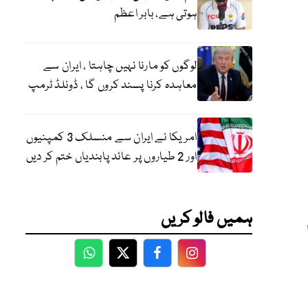
ہوتی ہے، بابر اعظم
لوگوں کو مارنا نہیں چاہتا ، ایران سے
معاہدہ کرنا پسند کروں گا ، ڈونلڈ ٹرمپ
امریکا نے ایران سے منسلک 3 کمپنیوں
اور 2 طیاروں پر عائد پابندیاں ختم کر دیں
ہمیں فالو کریں
WhatsApp
Twitter
Facebook
Facebook