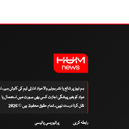
ہم نیوز پر شائع یا نشر ہونے والا مواد ادارتی ٹیم کی کاوش ہے۔ 
مواد کو بغیر پیشگی اجازت کسی بھی صورت میں استعمال یا
نقل کرنا درست نہیں۔ تمام حقوق محفوظ ہیں © 2026
رابطہ کریں
پرائیویسی پالیسی