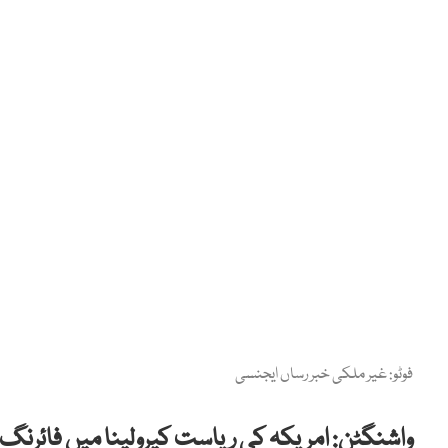
فوٹو: غیر ملکی خبر رساں ایجنسی
واشنگٹن: امریکہ کی ریاست کیرولینا میں فائرنگ سے 3 افراد ہلاک اور 14 زخمی 