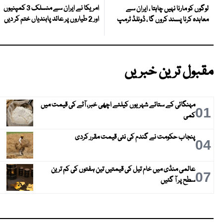
امریکا نے ایران سے منسلک 3 کمپنیوں
لوگوں کو مارنا نہیں چاہتا ، ایران سے
اور 2 طیاروں پر عائد پابندیاں ختم کر دیں
معاہدہ کرنا پسند کروں گا ، ڈونلڈ ٹرمپ
مقبول ترین خبریں
مہنگائی کے ستائے شہریوں کیلئے اچھی خبر، آٹے کی قیمت میں
01
کمی
پنجاب حکومت نے گندم کی نئی قیمت مقرر کردی
04
عالمی منڈی میں خام تیل کی قیمتیں تین ہفتوں کی کم ترین
07
سطح پر آ گئیں