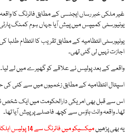
غیر ملکی خبر رساں ایجنسی کے مطابق فائرنگ کا واقعہ 
یونیورسٹی کمیپس میں پیش آیا جہاں ہوم کمنگ پارٹ
یونیورسٹی انتظامیہ کے مطابق تقریب کا انتظام طلبا کی 
اجازت نہیں لی گئی تھی۔
واقعے کے بعد پولیس نے علاقے کو گھیرے میں لے لیا۔ فا
اسپتال انتظامیہ کے مطابق زخمیوں میں سے کئی کی ح
اس سے قبل بھی امریکی دارالحکومت میں ایک شخص نے 
تھا۔ واقعہ وائٹ ہاؤس سے کچھ فاصلے پر پیش آیا تھا۔
یہ بھی پڑھیں
میکسیکو میں فائرنگ سے 14 پولیس اہلکار ہلاک