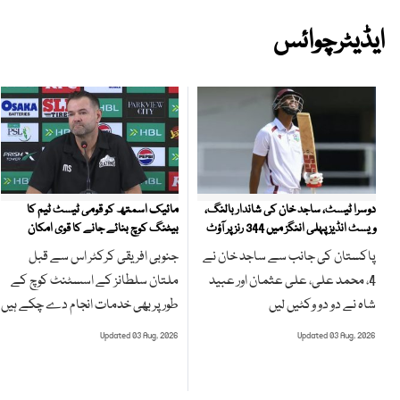
ایڈیٹرچوائس
مائیک اسمتھ کو قومی ٹیسٹ ٹیم کا
دوسرا ٹیسٹ، ساجد خان کی شاندار بالنگ،
بیٹنگ کوچ بنائے جانے کا قوی امکان
ویسٹ انڈیز پہلی اننگز میں 344 رنز پر آؤٹ
جنوبی افریقی کرکٹر اس سے قبل
پاکستان کی جانب سے ساجد خان نے
ملتان سلطانز کے اسسٹنٹ کوچ کے
4، محمد علی، علی عثمان اور عبید
طور پر بھی خدمات انجام دے چکے ہیں
شاہ نے دو دو وکٹیں لیں
Updated 03 Aug, 2026
Updated 03 Aug, 2026