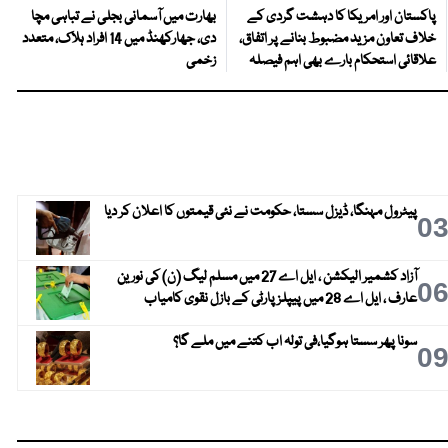
پاکستان اور امریکا کا دہشت گردی کے
بھارت میں آسمانی بجلی نے تباہی مچا
خلاف تعاون مزید مضبوط بنانے پر اتفاق،
دی، جھارکھنڈ میں 14 افراد ہلاک، متعدد
علاقائی استحکام بارے بھی اہم فیصلہ
زخمی
پیٹرول مہنگا، ڈیزل سستا، حکومت نے نئی قیمتوں کا اعلان کر دیا
0
آزاد کشمیر الیکشن ، ایل اے 27 میں مسلم لیگ (ن) کی نورین
0
عارف ، ایل اے 28 میں پیپلز پارٹی کے بازل نقوی کامیاب
سونا پھر سستا ہوگیا،فی تولہ اب کتنے میں ملے گا؟
0