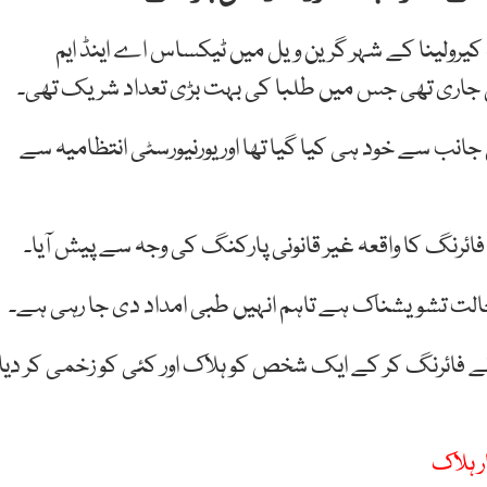
کیرولینا کے شہر گرین ویل میں ٹیکساس اے اینڈ ایم
ی جاری تھی جس میں طلبا کی بہت بڑی تعداد شریک تھی۔
جانب سے خود ہی کیا گیا تھا اور یورنیورسٹی انتظامیہ سے
ئرنگ کا واقعہ غیر قانونی پارکنگ کی وجہ سے پیش آیا۔
الت تشویشناک ہے تاہم انہیں طبی امداد دی جا رہی ہے۔
فائرنگ کر کے ایک شخص کو ہلاک اور کئی کو زخمی کر دیا