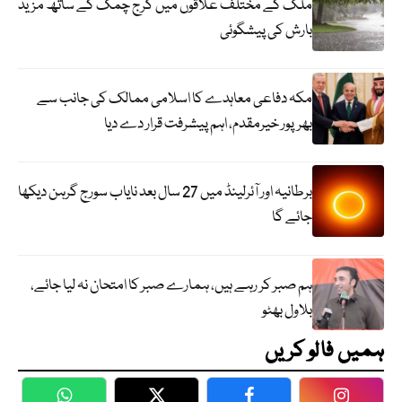
ملک کے مختلف علاقوں میں گرج چمک کے ساتھ مزید
بارش کی پیشگوئی
مکہ دفاعی معاہدے کا اسلامی ممالک کی جانب سے
بھرپور خیرمقدم، اہم پیشرفت قرار دے دیا
برطانیہ اور آئرلینڈ میں 27 سال بعد نایاب سورج گرہن دیکھا
جائے گا
ہم صبر کر رہے ہیں، ہمارے صبر کا امتحان نہ لیا جائے،
بلاول بھٹو
ہمیں فالو کریں