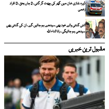
ڈیرہ غازی خان میں گھر کی چھت گر گئی ، 2 جاں بحق ، 3 افراد
زخمی
الٹی گنتی والے خود بھی سیدھے ہو جائیں گے ، ان کی گنتی بھی
سیدھی ہو جائیگی ، رانا ثناء اللہ
مقبول ترین خبریں