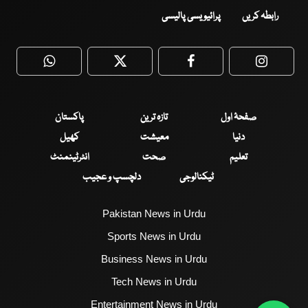
رابطہ کریں
پرائیویسی پالیسی
WhatsApp
Twitter
Facebook
Faceboo
صفحۂ اول
تازہ ترین
پاکستان
دنیا
معیشت
کھیل
تعلیم
صحت
انٹرٹینمنٹ
ٹیکنالوجی
دلچسپ و عجیب
Pakistan News in Urdu
Sports News in Urdu
Business News in Urdu
Tech News in Urdu
Entertainment News in Urdu