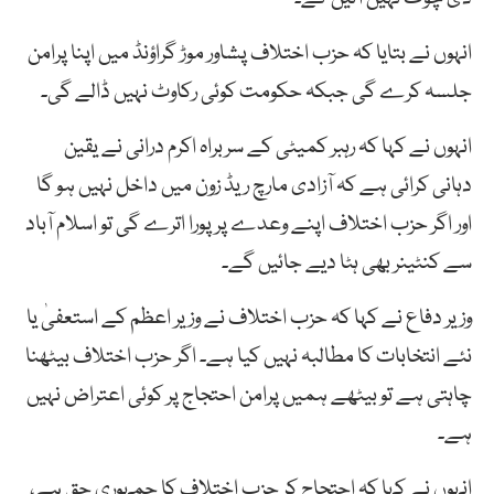
انہوں نے بتایا کہ حزب اختلاف پشاور موڑ گراؤنڈ میں اپنا پرامن
جلسہ کرے گی جبکہ حکومت کوئی رکاوٹ نہیں ڈالے گی۔
انہوں نے کہا کہ رہبر کمیٹی کے سربراہ اکرم درانی نے یقین
دہانی کرائی ہے کہ آزادی مارچ ریڈ زون میں داخل نہیں ہو گا
اور اگر حزب اختلاف اپنے وعدے پر پورا اترے گی تو اسلام آباد
سے کنٹینر بھی ہٹا دیے جائیں گے۔
وزیر دفاع نے کہا کہ حزب اختلاف نے وزیر اعظم کے استعفیٰ یا
نئے انتخابات کا مطالبہ نہیں کیا ہے۔ اگر حزب اختلاف بیٹھنا
چاہتی ہے تو بیٹھے ہمیں پرامن احتجاج پر کوئی اعتراض نہیں
ہے۔
انہوں نے کہا کہ احتجاج کر حزب اختلاف کا جمہوری حق ہے،