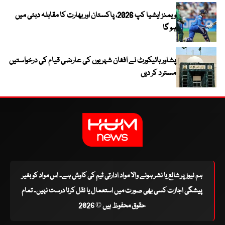
ویمنز ایشیا کپ 2026، پاکستان اور بھارت کا مقابلہ دبئی میں
ہو گا
پشاور ہائیکورٹ نے افغان شہریوں کی عارضی قیام کی درخواستیں
مسترد کر دیں
ہم نیوز پر شائع یا نشر ہونے والا مواد ادارتی ٹیم کی کاوش ہے۔ اس مواد کو بغیر
پیشگی اجازت کسی بھی صورت میں استعمال یا نقل کرنا درست نہیں۔ تمام
حقوق محفوظ ہیں © 2026