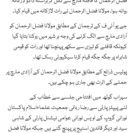
فضل الرحمان کا قافلہ مارچ سے نکل کر براستہ دادو لاڑکانہ
روانہ ہوا، مولانا فضل الرحمان نے رات لاڑکانہ میں قیام کیا۔
جے یو آئی ف کے ترجمان کے مطابق مولانا فضل الرحمان کو
آزادی مارچ سے الگ کرنے کی وجہ ہر شہر میں روکنا بتایا گیا
کیونکہ قافلے کو تیزی سے سکھر پہنچنا تھا اور رات کو قومی
شاہراہ پر جگہ جگہ قیام کرنا سیکیورٹی رسک تھا۔
پولیس ذرائع کے مطابق مولانا فضل الرحمان کے آزادی مارچ پر
حملے کے الرٹ بھی جاری ہو چکے ہیں۔
سہراب گوٹھ میں افتتاحی جلسے سے خطاب کے
لئے پیپلزپارٹی سے رضا ربانی جمعیت علماءاسلام پاکستان
نورانی گروپ کے اویس نورانی عوامی نیشنل پارٹی کے شاہی
سید اور دیگر قائدین اسٹیج پر پہنچ گئے ہیں جبکہ مولانا فضل