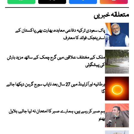
WhatsApp
Twitter
Facebook
Faceboo
متعلقہ خبریں
پاک سعودی ترکیہ دفاعی معاہدہ، بھارت بھی پاکستان کے
اسٹریٹجک فوائد کا معترف
ملک کے مختلف علاقوں میں گرج چمک کے ساتھ مزید بارش
کی پیشگوئی
برطانیہ اور آئرلینڈ میں 27 سال بعد نایاب سورج گرہن دیکھا جائے
گا
ہم صبر کر رہے ہیں، ہمارے صبر کا امتحان نہ لیا جائے، بلاول
بھٹو