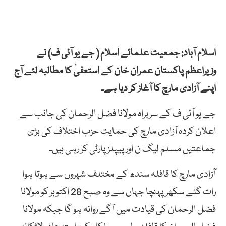
اسلام آباد: جمعیت علمائے اسلام ( جے یو آئی ف) نے
وزیراعظم پاکستان عمران خان کے استعفیٰ کا مطالبہ لئے آج
اپنے آزادی مارچ کا آغاز کر دیا ہے۔
جے یو آئی ف کے سربراہ مولانا فضل الرحمان کی جانب سے
اعلان کردہ آزادی مارچ کی حمایت حزب اختلاف کی بڑی
جماعتیں مسلم لیگ ن اور پیپلز پارٹی کر رہی ہیں۔
آزادی مارچ کا قافلہ سندھ کے مختلف شہروں سے ہوتا ہوا
رات گئے سکھر پہنچا جہاں سے وہ صبح 28 اکتوبر کو مولانا
فضل الرحمان کی قیادت میں آگے روانہ ہو گا جبکہ مولانا