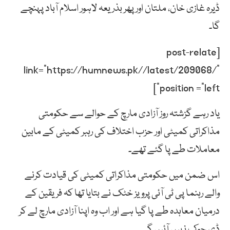
ڈیرہ غازی خان، ملتان اور پھر بذریعہ لاہور اسلام آباد پہنچے
گا۔
[post-relate
link=”https://humnews.pk//latest/209068/”
position =”left”]
یاد رہے گزشتہ روز آزادی مارچ کے حوالے سے حکومتی
مذاکراتی کمیٹی اور حزب اختلاف کی رہبر کمیٹی کے مابین
معاملات طے پا گئے تھے۔
اس ضمن میں حکومتی مذاکراتی کمیٹی کی قیادت کرنے
والے رہنما پی ٹی آئی پرویز خٹک نے بتایا تھا کہ فریقین کے
درمیان معاہدہ طے پا گیا ہے اور اب وہ اپنا آزادی مارچ لے کر
ڈی چوک نہیں آئیں گے۔