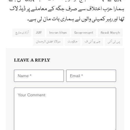
ہمارا حزب اختلاف سے صرف جگہ کے معاملے پر ڈیڈ لاک
تھا اور رہبر کمیٹی والوں نے ہماری بات مان لی ہے۔
Azadi March
Government
Imran khan
JUIF
آزادی مارچ
پی ٹی آئی
جے یو آئی ف
حکومت
مولانا فضل الرحمان
LEAVE A REPLY