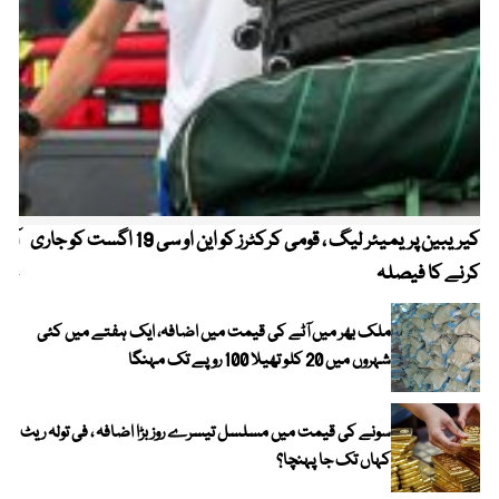
کیریبین پریمیئر لیگ ، قومی کرکٹرز کو این او سی 19 اگست کو جاری
آز
کرنے کا فیصلہ
چھی
ملک بھر میں آٹے کی قیمت میں اضافہ، ایک ہفتے میں کئی
شہروں میں 20 کلو تھیلا 100 روپے تک مہنگا
سونے کی قیمت میں مسلسل تیسرے روز بڑا اضافہ ، فی تولہ ریٹ
کہاں تک جا پہنچا؟