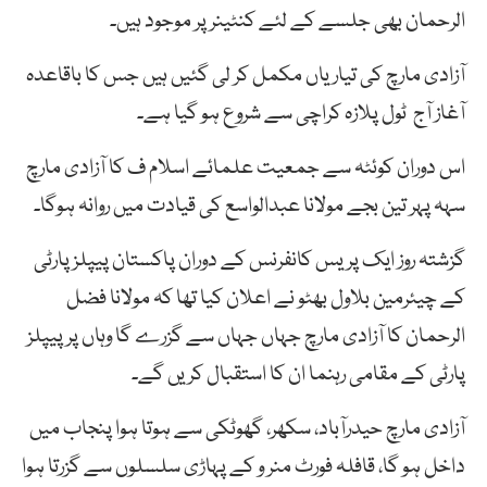
الرحمان بھی جلسے کے لئے کنٹینر پر موجود ہیں۔
آزادی مارچ کی تیاریاں مکمل کر لی گئیں ہیں جس کا باقاعدہ
آغاز آج ٹول پلازہ کراچی سے شروع ہو گیا ہے۔
اس دوران کوئٹہ سے جمعیت علمائے اسلام ف کا آزادی مارچ
سہہ پہر تین بجے مولانا عبدالواسع کی قیادت میں روانہ ہوگا۔
گزشتہ روز ایک پریس کانفرنس کے دوران پاکستان پیپلز پارٹی
کے چیئرمین بلاول بھٹو نے اعلان کیا تھا کہ مولانا فضل
الرحمان کا آزادی مارچ جہاں جہاں سے گزرے گا وہاں پر پیپلز
پارٹی کے مقامی رہنما ان کا استقبال کریں گے۔
آزادی مارچ حیدرآباد، سکھر، گھوٹکی سے ہوتا ہوا پنجاب میں
داخل ہو گا، قافلہ فورٹ منر و کے پہاڑی سلسلوں سے گزرتا ہوا