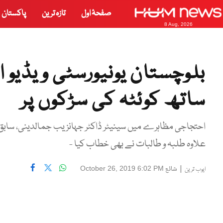
صفحۂ اول
تازہ ترین
پاکستان
8 Aug, 2026
بلوچستان یونیورسٹی ویڈیو 
ساتھ کوئٹہ کی سڑکوں پر
احتجاجی مظاہرے میں سینیٹر ڈاکٹر جہانزیب جمالدینی، سابق سن
علاوہ طلبہ و طالبات نے بھی خطاب کیا -
|
شائع
October 26, 2019 6:02 PM
ایوب ترین