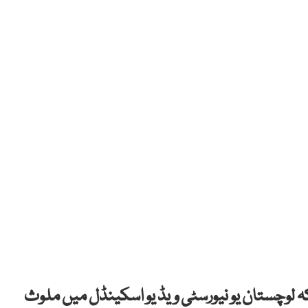
ہ لوچستان یو نیورسٹی ویڈ یو اسکینڈل میں ملوث