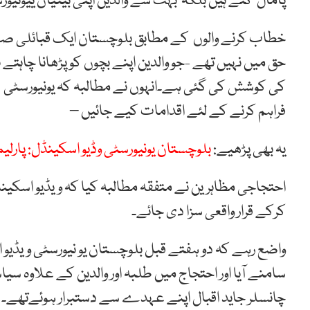
پامال کئے ہیں بلکہ بہت سے والدین اپنی بیٹیاں ییونیو
خطاب کرنے والوں کے مطابق بلوچستان ایک قبائلی ص
حق میں نہیں تھے -جو والدین اپنے بچوں کو پڑھانا چاہتے
کی کوشش کی گئی ہے۔انہوں نے مطالبہ کہ یونیورسٹی س
فراہم کرنے کے لئے اقدامات کیے جائیں –
یہ بھی پڑھیے:
بلوچستان یونیورسٹی وڈیو اسکینڈل: پارل
احتجاجی مظاہرین نے متفقہ مطالبہ کیا کہ ویڈیو اسکین
کرکے قرار واقعی سزا دی جائے۔
واضع رہے کہ دو ہفتے قبل بلوچستان یو نیورسٹی ویڈ
سامنے آیا اور احتجاج میں طلبہ اور والدین کے علاوہ س
چانسلر جاید اقبال اپنے عہدے سے دستبرار ہوئےتھے۔