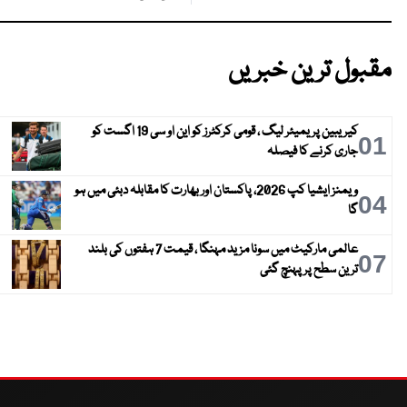
مقبول ترین خبریں
کیریبین پریمیئر لیگ ، قومی کرکٹرز کو این او سی 19 اگست کو
01
جاری کرنے کا فیصلہ
ویمنز ایشیا کپ 2026، پاکستان اور بھارت کا مقابلہ دبئی میں ہو
04
گا
عالمی مارکیٹ میں سونا مزید مہنگا ، قیمت 7 ہفتوں کی بلند
07
ترین سطح پر پہنچ گئی