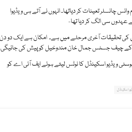
م وائس چانسلر تعینات کر دیاتھا۔ انہوں نے آتے ہی ویڈیوا
ے عہدوں سی الگ کر دیا تھا-
 کی تحقیقات آخری مرحلے میں ہے۔ امکان ہے ایک دو دن
ٹ کے چیف جسٹس جمال خان مندوخیل کو پیش کی جائیگی۔
وسٹی ویڈیو اسکینڈل کا نوٹس لیتے ہوئے ایف آئی اے کو
یو اسکینڈل