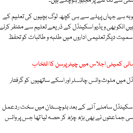
رسٹی سے نکا لنے پر مجبور ہوچکے ہیں۔
وبہ ہے جہاں پہلے سے ہی کچھ لوگ بچیوں کی تعلیم کے
 ہیں انکو بھی ویڈیو اسکینڈل کے ذریعے تعلیم سے متنفر کرنے
میت دیگر تعلیمی اداروں میں طلبہ و طالبات کو تحفظ
یمانی کمیٹی اجلاس میں چیئرپرسن کا انتخاب
ڈل میں ملوث وائس چانسلر اور اسکے ساتھیوں کو گرفتار
یو اسکینڈل سامنے آنے کے بعد بلوچستان میں سخت ردعمل
یاسی جماعتوں نے بھی بڑھ چڑھ کر حصہ لیا تھا جس پر وائس