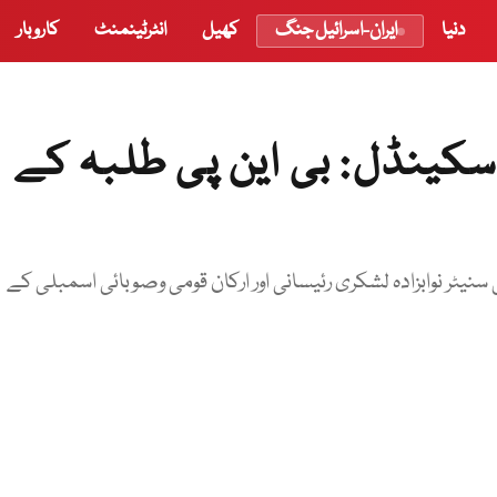
دنیا
ایران-اسرائیل جنگ
کھیل
انٹرٹینمنٹ
کاروبار
اسکینڈل: بی این پی طلبہ کے
یٹر نوابزادہ لشکری رئیسانی اور ارکان قومی وصوبائی اسمبلی کے