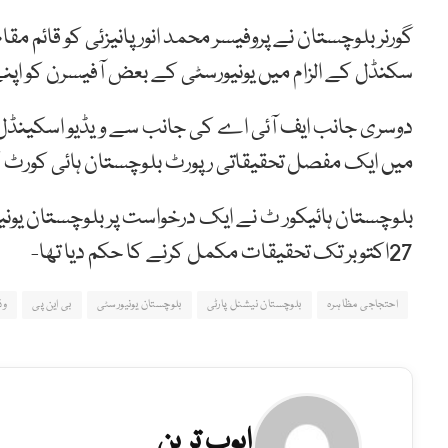
گورنر بلوچستان نے پروفیسر محمد انور پانیزئی کو قائم مقا
سکنڈل کے الزام میں یونیورسٹی کے بعض آفیسرن کو اپن
دوسری جانب ایف آئی اے کی جانب سے ویڈیو اسکینڈل
میں ایک مفصل تحقیقاتی رپورٹ بلوچستان ہائی کور
بلوچستان ہائیکور ٹ نے ایک درخواست پر بلوچستان یونی
27اکتوبر تک تحقیقات مکمل کرنے کا حکم دیا تھا-
احتجاجی مظاہرہ
بلوچستان نیشنل پارٹی
بلوچستان یونیورسٹی
بی این پی
وڈ
ایوب ترین