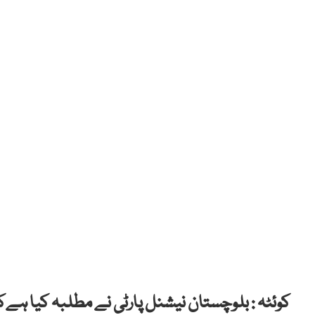
کوئٹہ : بلوچستان نیشنل پارٹی نے مطلبہ کیا ہےک