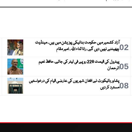
آزاد کشمیر میں حکومت بنانیکی پوزیشن میں ہیں ، مینڈیٹ
3
02
چھیننے نہیں دیں گے ، رانا ثناء اللہ ، امیر مقام
پیٹرول کی قیمت 228 روپے فی لیٹر کی جائے، حافظ نعیم
6
05
الرحمان
پشاور ہائیکورٹ نے افغان شہریوں کی عارضی قیام کی درخواستیں
9
08
مسترد کر دیں