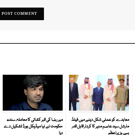
معاہدے کو عملی شکل دینے میں فیلڈ
میر رضا کی قبر کشائی کا معاملہ، سندھ
مارشل سید عاصم منیر کا کردار قابل قدر
حکومت نے نیا میڈیکل بورڈ تشکیل دے
ہے، وزیراعظم
دیا