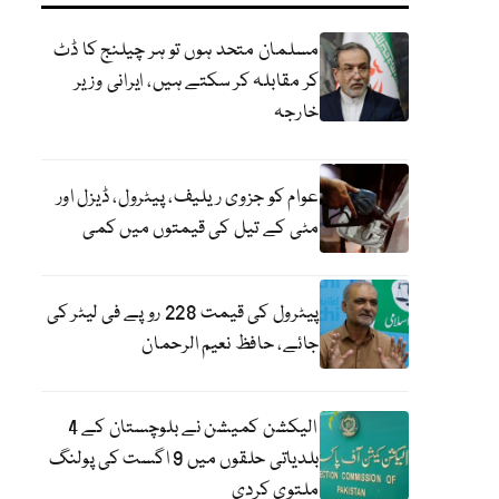
مسلمان متحد ہوں تو ہر چیلنج کا ڈٹ
کر مقابلہ کر سکتے ہیں، ایرانی وزیر
خارجہ
عوام کو جزوی ریلیف، پیٹرول، ڈیزل اور
مٹی کے تیل کی قیمتوں میں کمی
پیٹرول کی قیمت 228 روپے فی لیٹر کی
جائے، حافظ نعیم الرحمان
الیکشن کمیشن نے بلوچستان کے 4
بلدیاتی حلقوں میں 9 اگست کی پولنگ
ملتوی کردی