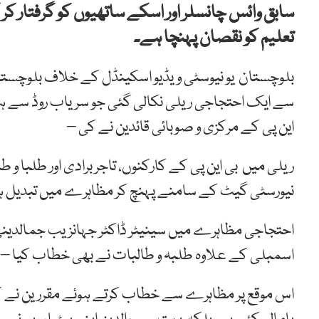
سابق وائس چانسلر اور اسکے ساتھیوں کو گرفتار ک
تعلیم کو نقصان پہنچا ہے۔
بلوچستان یو نیوسٹی ویڈیو اسکینڈل کے خلاف بلوچست
سے ایک احتجاجی ریلی نکالی گئی جو سریاب روڈ سے ہو
این پی کے مرکزی و صوبائی قائدین نے کی –
ریلی میں بی این پی کے کارکنوں، تاجر برادی اور طلبا و
نیورسٹی گیٹ کے سامنے پہنچ کر مظاہرے میں تبدیل ہ
احتجاجی مظاہرے میں سینیٹر ڈاکٹر جہانزیب جمالدینی، س
اسمبلی کے علاوہ طلبہ و طالبات نے بھی خطاب کیا –
اس موقع پر مظاہرے سے خطاب کرتے ہوئے مقررین نے کہ