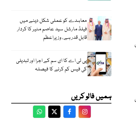
معاہدے کو عملی شکل دینے میں
فیلڈ مارشل سید عاصم منیر کا کردار
قابل قدر ہے، وزیراعظم
پی ٹی اے کا ای سم کے اجرا اور تبدیلی
کی فیس کم کرنے کا فیصلہ
ہمیں فالو کریں
WhatsApp
Twitter
Facebook
Facebook