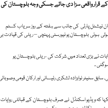
ر کے قرار واقعی سزا دی جائے جسکی وجہ بلوچستان کی
ان نیشنل پارٹی کی جانب سے ہفتہ کے روز سریاب کسٹم
تی ہوئی بلوچستان یو نیورسٹی پہنچی – ریلی کی قیادت بی
 طابات نے بڑی تعداد میں شرکت کی -ریلی بلوچستان یو
وگئی ۔
ابق سنیٹر نوابزادہ لشکری رئیسانی اور ارکان قومی وصوبائی
ا کہ ویڈیو اسکنڈل نے صرف بلوچستان کے قبائلی روایات