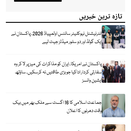
تازہ ترین خبریں
انٹرنیشنل نیوکلیئر سائنس اولمپیاڈ 2026، پاکستان نے
ایک گولڈ اور دو سلور میڈلز جیت لیے
پاکستان نے امریکا، ایران کو مذاکرات کی میز پر لا کر وہ
سفارتی کردار اداکیا جو بڑی طاقتیں نہ کرسکیں، ساؤتھ
ایشین وائسز
جماعت اسلامی کا 16 اگست سے ملک بھر میں بیک
وقت دھرنوں کا اعلان