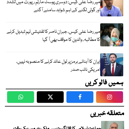
میر رضا علی کیس: دوسری پوسٹ مارٹم رپورٹ میں تشدد
اور گولی لگنے کے اہم شواہد سامنے آگئے
میر رضا علی کیس، جبران ناصر کا تفتیشی ٹیم تبدیل کرنے
کا مطالبہ، والدین کا موقف بھی آ گیا
ایران کا آبنائے ہرمز پر ٹول عائد کرنے کا منصوبہ نہیں،
امریکی نائب صدر
ہمیں فالو کریں
WhatsApp
Twitter
Facebook
Faceboo
متعلقہ خبریں
جماعت اسلامی کا 16 اگست سے ملک بھر میں بیک وقت