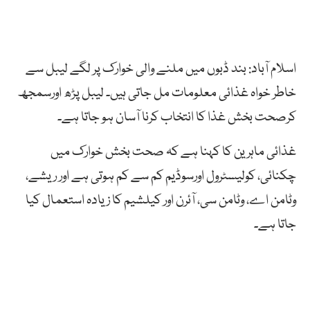
اسلام آباد: بند ڈبوں میں ملنے والی خوارک پر لگے لیبل سے
خاطر خواہ غذائی معلومات مل جاتی ہیں۔ لیبل پڑھ اورسمجھ
کرصحت بخش غذا کا انتخاب کرنا آسان ہو جاتا ہے۔
غذائی ماہرین کا کہنا ہے کہ صحت بخش خوارک میں
چکنائی، کولیسٹرول اورسوڈیم کم سے کم ہوتی ہے اور ریشے،
وٹامن اے، وٹامن سی، آئرن اور کیلشیم کا زیادہ استعمال کیا
جاتا ہے۔