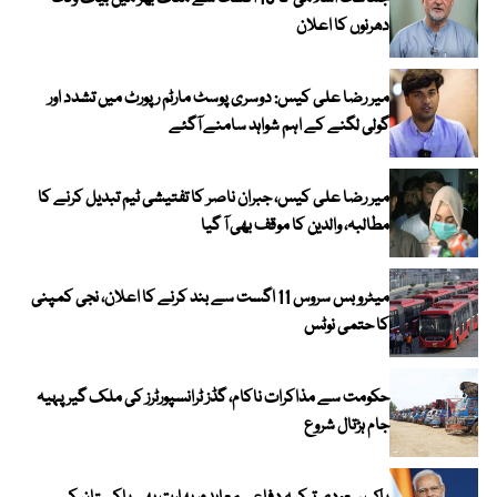
دھرنوں کا اعلان
میر رضا علی کیس: دوسری پوسٹ مارٹم رپورٹ میں تشدد اور
گولی لگنے کے اہم شواہد سامنے آگئے
میر رضا علی کیس، جبران ناصر کا تفتیشی ٹیم تبدیل کرنے کا
مطالبہ، والدین کا موقف بھی آ گیا
میٹرو بس سروس 11 اگست سے بند کرنے کا اعلان، نجی کمپنی
کا حتمی نوٹس
حکومت سے مذاکرات ناکام، گڈز ٹرانسپورٹرز کی ملک گیر پہیہ
جام ہڑتال شروع