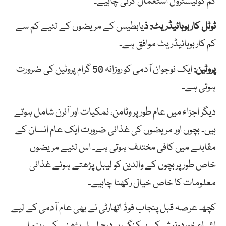
کم کولیسٹرول استعمال کرنی چاہیے۔
ٹوٹل کاربوہائیڈریٹ: ذ
یابطیس کے مریضوں کے لئیے کم سے
کم کاربوہائیڈریٹ موافق ہے۔
پروٹین:
ایک نوجوان آدمی کو روزانہ 50 گرام پروٹین کی ضرورت
ہوتی ہے۔
دیگر اجزاء میں عام طور پر وٹامن، نمکیات اور آئرن شامل ہوتے
ہیں۔ بچوں اور مریضوں کی غذائی ضرورت ایک عام انسان کے
مقابلے میں کافی مختلف ہوتی ہے۔ اس لئیے مریضوں
خاص طور پربچوں کے والدین کو لیبل پڑھتے ہوئے غذائی
معلومات کا خاص خیال رکھنا چاہیے۔
کچھ عرصہ قبل پنجاب فوڈ اتھارٹی نے بھی عام آدمی کے لیے
اشیاء خوردونوش کی پیکنگ پر درج لیبل پڑھنے کے رہنما