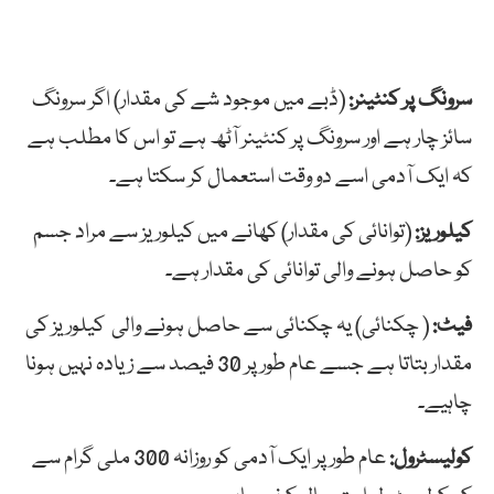
سرونگ پر کنٹینر:
(ڈبے میں موجود شے کی مقدار) اگر سرونگ
سائز چار ہے اور سرونگ پر کنٹینر آٹھ ہے تو اس کا مطلب ہے
کہ ایک آدمی اسے دو وقت استعمال کر سکتا ہے۔
کیلوریز:
(توانائی کی مقدار) کھانے میں کیلوریز سے مراد جسم
کو حاصل ہونے والی توانائی کی مقدار ہے۔
فیٹ:
( چکنائی) یہ چکنائی سے حاصل ہونے والی کیلوریز کی
مقدار بتاتا ہے جسے عام طور پر 30 فیصد سے زیادہ نہیں ہونا
چاہیے۔
کولیسٹرول:
عام طور پر ایک آدمی کو روزانہ 300 ملی گرام سے