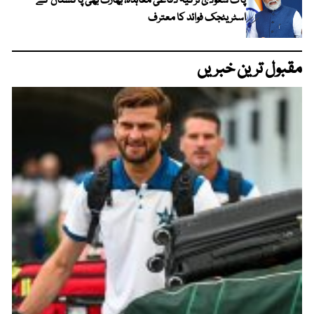
پاک سعودی ترکیہ دفاعی معاہدہ، بھارت بھی پاکستان کے
اسٹریٹجک فوائد کا معترف
مقبول ترین خبریں