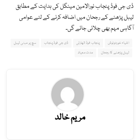
ڈی جی فوڈ پنجاب نورالامین مینگل کی ہدایت کے مطابق
لیبل پڑھنے کے رجحان میں اضافہ کرنے کے لئے عوامی
آگاہی مہم بھی چلائی جائے گی۔
اشیاء خوردونوش
پنجاب فوڈ اتھارٹی
ڈی جی فوڈ پنجاب
سچ پر مبنی لیبل
لیبل پڑھنے کا رجحان
مدت معیاد
مریم خالد