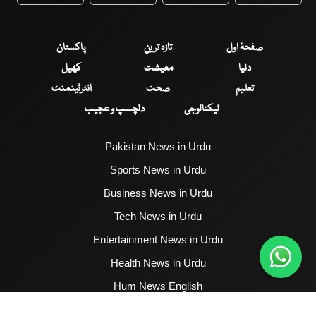
WhatsApp
Twitter
Facebook
Faceboo
صفحۂ اول
تازہ ترین
پاکستان
دنیا
معیشت
کھیل
تعلیم
صحت
انٹرٹینمنٹ
ٹیکنالوجی
دلچسپ و عجیب
Pakistan News in Urdu
Sports News in Urdu
Business News in Urdu
Tech News in Urdu
Entertainment News in Urdu
Health News in Urdu
Hum News English