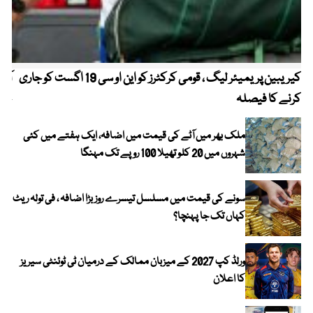
کیریبین پریمیئر لیگ ، قومی کرکٹرز کو این او سی 19 اگست کو جاری
آز
کرنے کا فیصلہ
چھی
ملک بھر میں آٹے کی قیمت میں اضافہ، ایک ہفتے میں کئی
شہروں میں 20 کلو تھیلا 100 روپے تک مہنگا
سونے کی قیمت میں مسلسل تیسرے روز بڑا اضافہ ، فی تولہ ریٹ
کہاں تک جا پہنچا؟
ورلڈ کپ 2027 کے میزبان ممالک کے درمیان ٹی ٹوئنٹی سیریز
کا اعلان