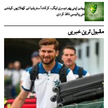
پہلے اپنی پھر دوسری لیگ ، کرکٹ آسٹریلیا نے کھلاڑیوں کیلئے
نئی پالیسی نافذ کر دی
مقبول ترین خبریں