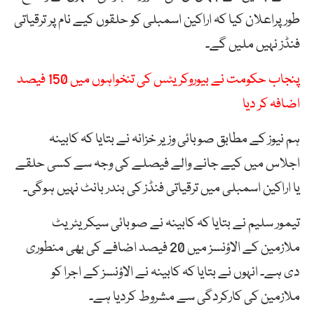
طور پراعلان کیا کہ اراکین اسمبلی کو حلقوں کیے نام پر ترقیاتی
فنڈز نہیں ملیں گے۔
پنجاب حکومت نے بیوروکریٹس کی تنخواہوں میں 150 فیصد
اضافہ کر دیا
ہم نیوز کے مطابق صوبائی وزیر خزانہ نے بتایا کہ کابینہ
اجلاس میں کیے جانے والے فیصلے کی وجہ سے کسی حلقے
یا اراکین اسمبلی میں ترقیاتی فنڈز کی بندر بانٹ نہیں ہوگی۔
تیمور سلیم نے بتایا کہ کابینہ نے صوبائی سیکریٹریٹ
ملازمین کے الاؤنسز میں 20 فیصد اضافے کی بھی منطوری
دی ہے۔ انہوں نے بتایا کہ کابینہ نے الاؤنسز کے اجرا کو
ملازمین کی کارکردگی سے مشروط کردیا ہے۔