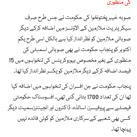
کی منظوری
صوبہ خیبرپختونخوا کی حکومت نے جس طرح صرف
سیکریٹریٹ ملازمین کے الاؤنسز میں اضافہ کرکے دیگر
صوبائی ملازمین کو نظر انداز کیا ہے بالکل اسی طرح یکم
اکتوبر کو پنجاب حکومت نے بھی صوبائی اسمبلی کی
منظوری کے بغیر مخصوص بیوروکریٹس کی تنخواہوں میں 15
فیصد اضافہ کرکے دیگر ملازمین کو یکسر نظر انداز کیا تھا۔
پنجاب حکومت نے جن افسران کی تنخواہوں میں اضافہ کیا
تھا ان کی تعداد 1700 بتائی گئی تھی۔ افسوسناک حکومتی
فیصلے سے پروفیسرز، اساتذہ، ڈاکٹروں اور انجینئرزسمیت دیگر
کسی بھی شعبے کے سرکاری ملازمین کو کوئی فائدہ نہیں
پہنچا تھا۔