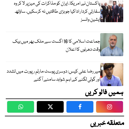
پاکستان نے امریکا، ایران کو مذاکرات کی میز پر لا کر وہ
سفارتی کردار اداکیا جو بڑی طاقتیں نہ کرسکیں، ساؤتھ
ایشین وائسز
جماعت اسلامی کا 16 اگست سے ملک بھر میں بیک
وقت دھرنوں کا اعلان
میر رضا علی کیس: دوسری پوسٹ مارٹم رپورٹ میں تشدد
اور گولی لگنے کے اہم شواہد سامنے آگئے
ہمیں فالو کریں
WhatsApp
Twitter
Facebook
Faceboo
متعلقہ خبریں