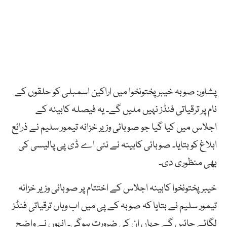
پشاور: صوبہ خیبرپختونخوا میں اراکین اسمبلی کو حلقوں کے
نام پر ترقیاتی فنڈز نہیں ملیں گے۔ یہ فیصلہ کابینہ کے
اجلاس میں کیا گیا جو صوبائی وزیر خزانہ تیمور سلیم نے ذرائع
ابلاغ کو بتایا۔ صوبائی کابینہ نے نئی اے ڈی پی پالیسی کی
بھی منظوری دی۔
خیبرپختونخوا کابینہ اجلاس کے اختتام پر صوبائی وزیر خزانہ
تیمور سلیم نے بتایا کہ صوبہ کے پی میں اب وہاں ترقیاتی فنڈز
لگائے جائیں گے جہاں ان کی ضرورت ہوگی۔ انہوں نے واضح