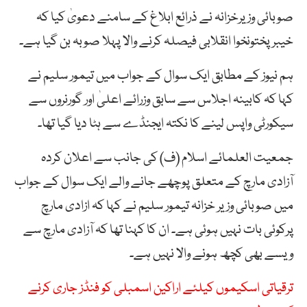
صوبائی وزیرخزانہ نے ذرائع ابلاغ کے سامنے دعویٰ کیا کہ
خیبرپختونخوا انقلابی فیصلہ کرنے والا پہلا صوبہ بن گیا ہے۔
ہم نیوز کے مطابق ایک سوال کے جواب میں تیمور سلیم نے
کہا کہ کابینہ اجلاس سے سابق وزرائے اعلیٰ اور گورنروں سے
سیکورٹی واپس لینے کا نکتہ ایجنڈے سے ہٹا دیا گیا تھا۔
جمعیت العلمائے اسلام (ف) کی جانب سے اعلان کردہ
آزادی مارچ کے متعلق پوچھے جانے والے ایک سوال کے جواب
میں صوبائی وزیر خزانہ تیمور سلیم نے کہا کہ ازادی مارچ
پرکوئی بات نہیں ہوئی ہے۔ ان کا کہنا تھا کہ آزادی مارچ سے
ویسے بھی کچھ ہونے والا نہیں ہے۔
ترقیاتی اسکیموں کیلئے اراکین اسمبلی کو فنڈز جاری کرنے