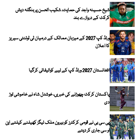
شیخ حسینہ واجد کی حمایت، شکیب الحسن پر بنگلہ دیش
کرکٹ کے دروازے بند
ورلڈ کپ 2027 کے میزبان ممالک کے درمیان ٹی ٹوئنٹی سیریز
کا اعلان
افغانستان 2027 ورلڈ کپ کے لیے کوالیفائی کرگیا
پاکستان کرکٹ چھوڑنے کی خبریں، خوشدل شاہ نے خاموشی توڑ
دی
پی سی بی نے قومی کرکٹرز کو بیرون ملک لیگز کھیلنے کیلئے این
او سی جاری کر دیئے