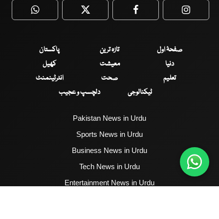
WhatsApp
Twitter
Facebook
Faceboo
صفحۂ اول
تازہ ترین
پاکستان
دنیا
معیشت
کھیل
تعلیم
صحت
انٹرٹینمنٹ
ٹیکنالوجی
دلچسپ و عجیب
Pakistan News in Urdu
Sports News in Urdu
Business News in Urdu
Tech News in Urdu
Entertainment News in Urdu
Health News in Urdu
Hum News English