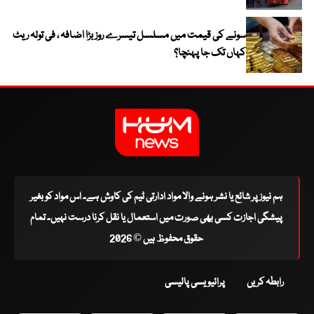
سونے کی قیمت میں مسلسل تیسرے روز بڑا اضافہ ، فی تولہ ریٹ
کہاں تک جا پہنچا؟
ہم نیوز پر شائع یا نشر ہونے والا مواد ادارتی ٹیم کی کاوش ہے۔ اس مواد کو بغیر
پیشگی اجازت کسی بھی صورت میں استعمال یا نقل کرنا درست نہیں۔ تمام
حقوق محفوظ ہیں © 2026
رابطہ کریں
پرائیویسی پالیسی