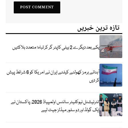
تازہ ترین خبریں
یکے بعد دیگرے 2 ہیلی کاپٹر گر کر تباہ؛ متعدد ہلاکتیں
آبنائے ہرمز کھولنے کیلئے ایران نے امریکا کو 6 شرائط پیش
کر دیں
انٹرنیشنل نیوکلیئر سائنس اولمپیاڈ 2026، پاکستان نے
ایک گولڈ اور دو سلور میڈلز جیت لیے