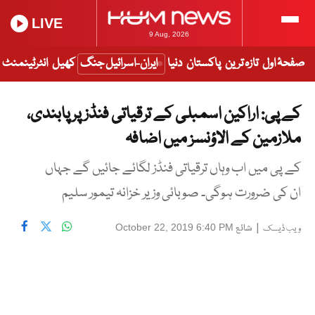
LIVE
9 Aug, 2026
صفحۂ اول
تازہ ترین
پاکستان
دنیا
ایران-اسرائیل جنگ
کھیل
انٹرٹینمنٹ
کے پی: اراکین اسمبلی کے ترقیاتی فنڈز پر پابندی،
ملازمین کے الاؤنسز میں اضافہ
کے پی میں اب وہاں ترقیاتی فنڈز لگائے جائیں گے جہاں
ان کی ضرورت ہوگی۔ صوبائی وزیر خزانہ تیمور سلیم
|
شائع
October 22, 2019 6:40 PM
ویب ڈیسک