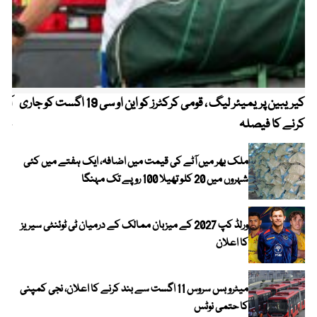
کیریبین پریمیئر لیگ ، قومی کرکٹرز کو این او سی 19 اگست کو جاری
آز
کرنے کا فیصلہ
چھی
ملک بھر میں آٹے کی قیمت میں اضافہ، ایک ہفتے میں کئی
شہروں میں 20 کلو تھیلا 100 روپے تک مہنگا
ورلڈ کپ 2027 کے میزبان ممالک کے درمیان ٹی ٹوئنٹی سیریز
کا اعلان
میٹرو بس سروس 11 اگست سے بند کرنے کا اعلان، نجی کمپنی
کا حتمی نوٹس