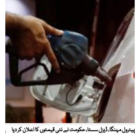
پیٹرول مہنگا، ڈیزل سستا، حکومت نے نئی قیمتوں کا اعلان کر دیا
پنج