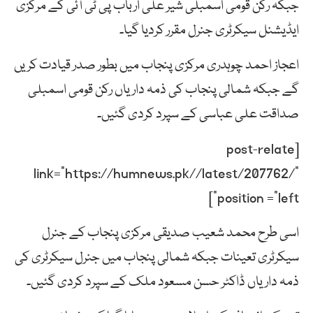
جبکہ رکن قومی اسمبلی شیر علی ارباب پی ٹی آئی کے مرکزی
ایڈیشنل سیکرٹری جنرل مقرر کردیا گیا۔
اعجاز احمد چوہدری مرکزی پنجاب میں بطور صدر قیادت کریں
گے جبکہ شمالی پنجاب کی ذمہ داریاں رکن قومی اسمبلی
صداقت علی عباسی کے سپرد کردی گئیں۔
[post-relate
link=”https://humnews.pk//latest/207762/”
position =”left”]
اسی طرح محمد شعیب صدیقی مرکزی پنجاب کے جنرل
سیکرٹری تعینات جبکہ شمالی پنجاب میں جنرل سیکرٹری کی
ذمہ داریاں ڈاکٹر حسن مسعود ملک کے سپرد کردی گئیں۔