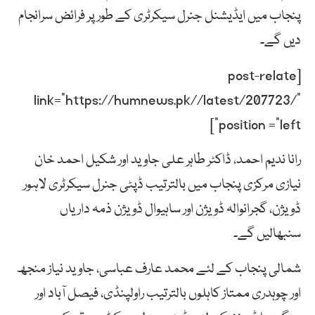
پنجاب میں ایڈیشنل جنرل سیکرٹری کے طور پر فرائض سرانجام
دیں گے۔
[post-relate
link=”https://humnews.pk//latest/207723/”
position =”left”]
رانا ندیم احمد، ڈاکٹر طاہر علی جاوید اور شکیل احمد خان
نیازی مرکزی پنجاب میں بالترتیب ڈپٹی جنرل سیکرٹری لاہور
ڈویژن، گجرانوالہ ڈویژن اور ساہیوال ڈویژن ذمہ داریاں
سنبھالیں گے۔
شمالی پنجاب کے لئے محمد عارف عباسی، جاوید نیاز منجھ
اور چوہدری ممتاز کاہلوں بالترتیب راولپنڈی، فیصل آباد اور