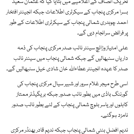
تحریک انصاف کے اعلامیے میں بتایا گیا کہ عثمان سعید
بسرا مرکزی پنجاب کے سیکرٹری اطلاعات جبکہ انجینئر افتخار
احمد چوہدری شمالی پنجاب کے سیکرٹری اطلاعات کے طور
پر فرائض سرانجام دیں گے۔
علی امتیاز وڑائچ سینئر نائب صدر مرکزی پنجاب کی ذمہ
داریاں سنبھالیں گے جبکہ شمالی پنجاب میں سینئر نائب
صدر کا عہدہ انجینئر عطاءاللہ خان شادی خیل سنبھالیں گے۔
اسی طرح میجر غلام سرور اور شبیر سیال مرکزی پنجاب کی
گورننگ باڈی میں بطور نائب صدور جبکہ بریگیڈئر ممتاز
کاہلوں اور یاسر بلوچ شمالی پنجاب کے لئے بطور نائب صدور
نامزد ہوگئے۔
ندیم افضل بنٹی شمالی پنجاب جبکہ ندیم قادر بھنڈر مرکزی