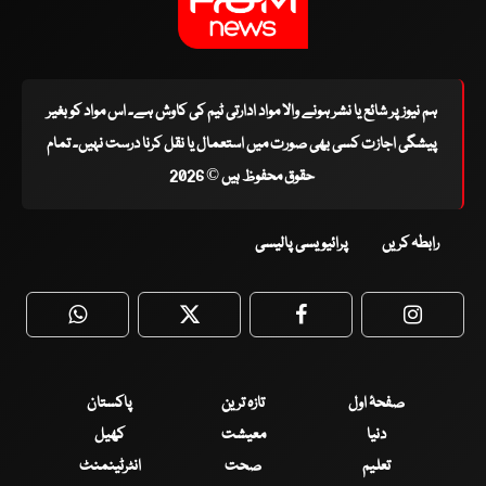
ہم نیوز پر شائع یا نشر ہونے والا مواد ادارتی ٹیم کی کاوش ہے۔ اس مواد کو بغیر
پیشگی اجازت کسی بھی صورت میں استعمال یا نقل کرنا درست نہیں۔ تمام
حقوق محفوظ ہیں © 2026
رابطہ کریں
پرائیویسی پالیسی
WhatsApp
Twitter
Facebook
Faceboo
صفحۂ اول
تازہ ترین
پاکستان
دنیا
معیشت
کھیل
تعلیم
صحت
انٹرٹینمنٹ