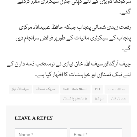
سرگودھا ڈویژن کے لئے ڈپٹی جنرل سیکرٹری مقرر کردیے
گئے۔
رفعت زیدی شمالی پنجاب جبکہ حافظ عبیداللہ مرکزی
پنجاب کے سیکرٹری مالیات کے طور پر فرائض سرانجام دیں
گے۔
چیف آرگنائزر سیف اللہ خان نیازی نے نومنتخب ذمہ داران کے
لئے نیک تمناؤں اور خواہشات کا اظہار کیا ہے۔
Imran khan
PTI
Saif ullah Niazi
تحریک انصاف
سیف اللہ نیاز
عمران خان
ہم نیوز
وزیراعظم پاکستان
LEAVE A REPLY