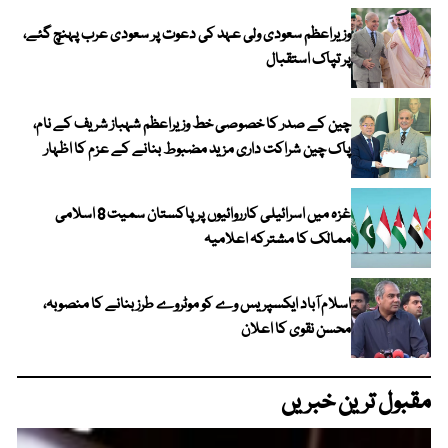
وزیراعظم سعودی ولی عہد کی دعوت پر سعودی عرب پہنچ گئے،
پر تپاک استقبال
چین کے صدر کا خصوصی خط وزیراعظم شہباز شریف کے نام،
پاک چین شراکت داری مزید مضبوط بنانے کے عزم کا اظہار
غزہ میں اسرائیلی کارروائیوں پر پاکستان سمیت 8 اسلامی
ممالک کا مشترکہ اعلامیہ
اسلام آباد ایکسپریس وے کو موٹروے طرز بنانے کا منصوبہ،
محسن نقوی کا اعلان
مقبول ترین خبریں