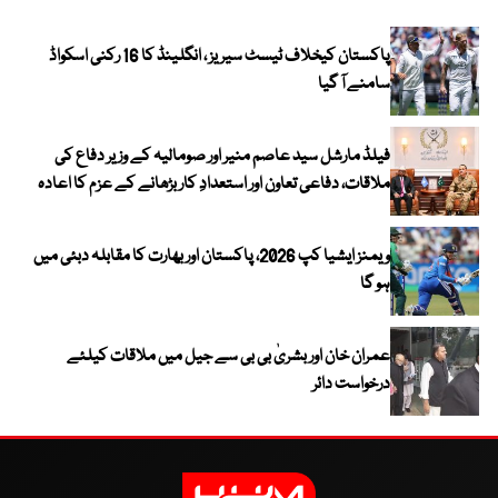
پاکستان کیخلاف ٹیسٹ سیریز ، انگلینڈ کا 16 رکنی اسکواڈ
سامنے آ گیا
فیلڈ مارشل سید عاصم منیر اور صومالیہ کے وزیر دفاع کی
ملاقات، دفاعی تعاون اور استعدادِ کار بڑھانے کے عزم کا اعادہ
ویمنز ایشیا کپ 2026، پاکستان اور بھارت کا مقابلہ دبئی میں
ہو گا
عمران خان اور بشریٰ بی بی سے جیل میں ملاقات کیلئے
درخواست دائر