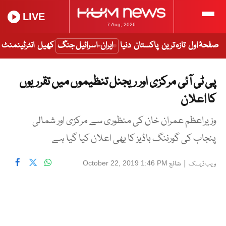
LIVE
7 Aug, 2026
صفحۂ اول
تازہ ترین
پاکستان
دنیا
ایران-اسرائیل جنگ
کھیل
انٹرٹینمنٹ
پی ٹی آئی مرکزی اور ریجنل تنظیموں میں تقرریوں
کا اعلان
وزیراعظم عمران خان کی منظوری سے مرکزی اور شمالی
پنجاب کی گورننگ باڈیز کا بھی اعلان کیا گیا ہے
|
شائع
October 22, 2019 1:46 PM
ویب ڈیسک