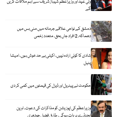
ولی عہد اور وزیراعظم شہباز شریف سے اہم ملاقات کریں
گے
دمشق کے نواحی علاقے جرمانہ میں منی بس میں
دھماکہ، 2 افراد جاں بحق، متعدد زخمی
شادی کا کوئی ارادہ نہیں، اکیلی بے حد خوش ہوں، امیشا
پٹیل
حکومت نے پیٹرول اور ڈیزل کی قیمتوں میں کمی کر دی
وزیراعظم کی اپوزیشن کو مذاکرات کی دعوت، اوپن
ایجنڈے پر بات ہوگی، طارق فضل چودھری