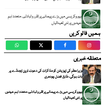
بیوروکریسی میں بڑے پیمانے پر تقرر و تبادلے، متعدد اہم
عہدوں پر نئی تعیناتیاں
ہمیں فالو کریں
WhatsApp
Twitter
Facebook
Faceboo
متعلقہ خبریں
وزیراعظم کی اپوزیشن کو مذاکرات کی دعوت، اوپن ایجنڈے پر
بات ہوگی، طارق فضل چودھری
بیوروکریسی میں بڑے پیمانے پر تقرر و تبادلے، متعدد اہم عہدوں
پر نئی تعیناتیاں