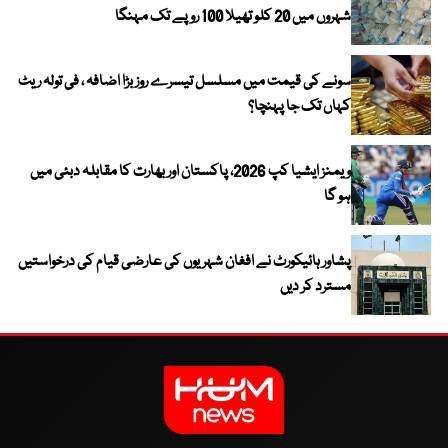
شہروں میں 20 کلو تھیلا 100 روپے تک مہنگا
سونے کی قیمت میں مسلسل تیسرے روز بڑا اضافہ ، فی تولہ ریٹ
کہاں تک جا پہنچا؟
ویمنز ایشیا کپ 2026، پاکستان اور بھارت کا مقابلہ دبئی میں
ہو گا
پشاور ہائیکورٹ نے افغان شہریوں کی عارضی قیام کی درخواستیں
مسترد کر دیں