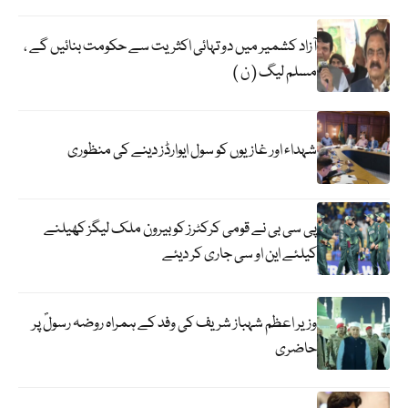
آزاد کشمیر میں دو تہائی اکثریت سے حکومت بنائیں گے ،
مسلم لیگ ( ن )
شہداء اور غازیوں کو سول ایوارڈز دینے کی منظوری
پی سی بی نے قومی کرکٹرز کو بیرون ملک لیگز کھیلنے
کیلئے این او سی جاری کر دیئے
وزیر اعظم شہباز شریف کی وفد کے ہمراہ روضہ رسولؐ پر
حاضری