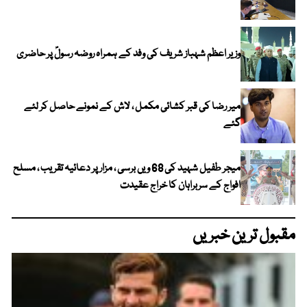
وزیر اعظم شہباز شریف کی وفد کے ہمراہ روضہ رسولؐ پر حاضری
میر رضا کی قبر کشائی مکمل ، لاش کے نمونے حاصل کر لئے
گئے
میجر طفیل شہید کی 68 ویں برسی ، مزار پر دعائیہ تقریب ، مسلح
افواج کے سربراہان کا خراج عقیدت
مقبول ترین خبریں