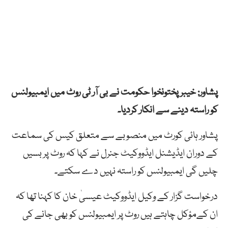
پشاور: خیبرپختونخوا حکومت نے بی آر ٹی روٹ میں ایمبیولنس
کو راستہ دینے سے انکار کردیا۔
پشاور ہائی کورٹ میں منصوبے سے متعلق کیس کی سماعت
کے دوران ایڈیشنل ایڈووکیٹ جنرل نے کہا کہ روٹ پر بسیں
چلیں گی ایمبیولنس کو راستہ نہیں دے سکتے۔
درخواست گزار کے وکیل ایڈووکیٹ عیسیٰ خان کا کہنا تھا کہ
ان کےمؤکل چاہتے ہیں روٹ پر ایمبیولنس کو بھی جانے کی