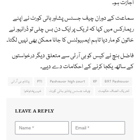
اجازت ہو۔
سماعت کے دوران چیف جسٹس پشاور ہائی کورٹ نے اپنے
ریمارکس میں کہا کہ ٹریک پر ایک دن بس چلی تو ڈرائیور نے
خاتون کو مار دیا تاہم ایمبیولنس کا جانا ممکن بھی نہیں لگتا۔
فاضل بنچ نے کیس کو بی آر ٹی سے متعلق دیگر درخواستوں
کے ساتھ یکجا کرنے کے احکامات دے دیے۔
BRT Peshawar
KP
Peshawar high court
PTI
پشاور بی آر ٹی
تحریک انصاف حکومت
چیف جسٹس پشاور ہائی کورٹ
خیبرپختونخوا
LEAVE A REPLY