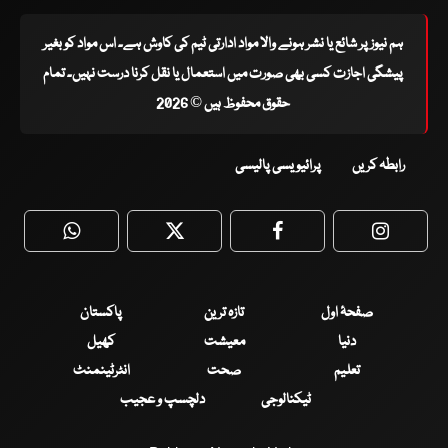
ہم نیوز پر شائع یا نشر ہونے والا مواد ادارتی ٹیم کی کاوش ہے۔ اس مواد کو بغیر
پیشگی اجازت کسی بھی صورت میں استعمال یا نقل کرنا درست نہیں۔ تمام
حقوق محفوظ ہیں © 2026
رابطہ کریں
پرائیویسی پالیسی
WhatsApp
Twitter
Facebook
Faceboo
صفحۂ اول
تازہ ترین
پاکستان
دنیا
معیشت
کھیل
تعلیم
صحت
انٹرٹینمنٹ
ٹیکنالوجی
دلچسپ و عجیب