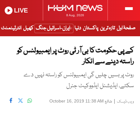
LIVE
8 Aug, 2026
صفحۂ اول
تازہ ترین
پاکستان
دنیا
ایران-اسرائیل جنگ
کھیل
انٹرٹینمنٹ
کے پی حکومت کا بی آر ٹی روٹ پر ایمبیولنس کو
راستہ دینے سے انکار
روٹ پر بسیں چلیں گی ایمبیولنس کو راستہ نہیں دے
سکتے، ایڈیشنل ایڈووکیٹ جنرل
|
شائع
October 16, 2019 11:38 AM
ویب ڈیسک