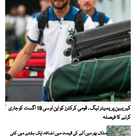
کیریبین پریمیئر لیگ ، قومی کرکٹرز کو این او سی 19 اگست کو جاری
آز
کرنے کا فیصلہ
چھی
ملک بھر میں آٹے کی قیمت میں اضافہ، ایک ہفتے میں کئی