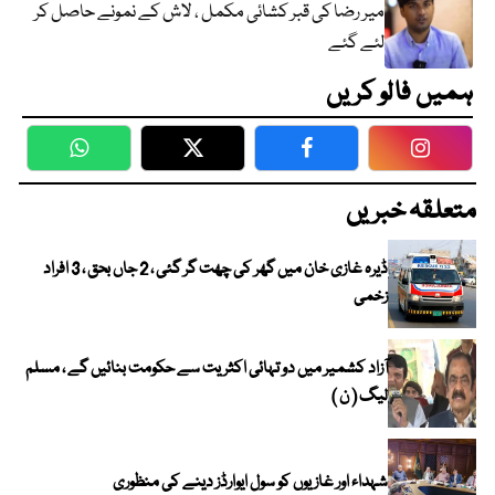
میر رضا کی قبر کشائی مکمل ، لاش کے نمونے حاصل کر
لئے گئے
ہمیں فالو کریں
WhatsApp
Twitter
Facebook
Faceboo
متعلقہ خبریں
ڈیرہ غازی خان میں گھر کی چھت گر گئی ، 2 جاں بحق ، 3 افراد
زخمی
آزاد کشمیر میں دو تہائی اکثریت سے حکومت بنائیں گے ، مسلم
لیگ ( ن )
شہداء اور غازیوں کو سول ایوارڈز دینے کی منظوری