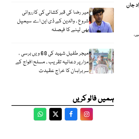
یات کی قلت، پُرتشدد واقعات میں 49 افراد جاں
میر رضا کی قبر کشائی کی کارروائی
شروع ، والدین کے ڈی این اے سیمپل
بھی لینے کا فیصلہ
ے،
میجر طفیل شہید کی 68 ویں برسی ،
مزار پر دعائیہ تقریب ، مسلح افواج کے
سربراہان کا خراج عقیدت
ہمیں فالو کریں
WhatsApp
Twitter
Facebook
Facebook