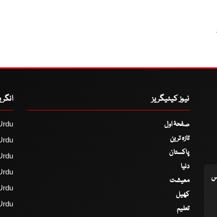
نیوز کیٹیگریز
انگر
صفحۂ اول
Urdu
تازہ ترین
Urdu
پاکستان
Urdu
دنیا
Urdu
اس
معیشت
Urdu
کھیل
Urdu
تعلیم