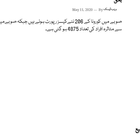
بحق
ویب ڈیسک
By
May 11, 2020
صوبے میں کورونا کے 206 نئےکیسز رپورٹ ہوئے ہیں جبکہ صوبے
سے متاثرہ افراد کی تعداد 4875 ہو گئی ہے۔
تک توسیع