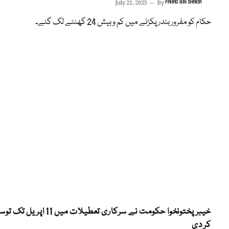
July 21, 2023
By
FAHAD BIN SHAKIR
حکام کو مفرور بندر پکڑنے میں کم و بیش 24 گھنٹے لگ گئے۔
خیبرپختونخوا حکومت نے سرکاری تعطیلات میں 11 اپریل 
کر دی