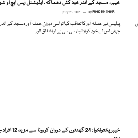
خیبر، مسجد کے اندر خود کش دھماکہ، ایڈیشنل ایس ایچ او شہ
July 25, 2023
By
FAHAD BIN SHAKIR
ں
پولیس نے حملہ آور کا تعاقب کیا تو اسی دوران حملہ آور مسجد کے اندر 
جہاں اس نے خود کو اڑا لیا، سی سی پی او اشفاق انور
خیبرپختونخوا: 24 گھنٹوں کے دوران کورونا 