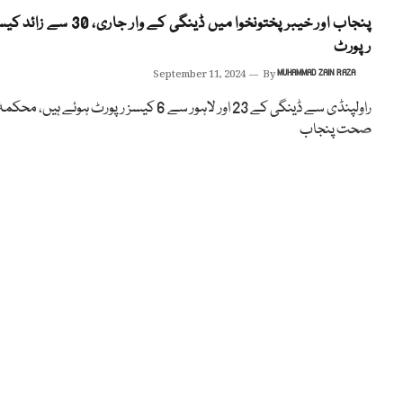
پنجاب اور خیبرپختونخوا میں ڈینگی کے وار جاری، 30 سے زا
رپورٹ
September 11, 2024
By
MUHAMMAD ZAIN RAZA
راولپنڈی سے ڈینگی کے 23 اور لاہور سے 6 کیسز رپورٹ ہوئے ہیں، محکمہ
صحت پنجاب