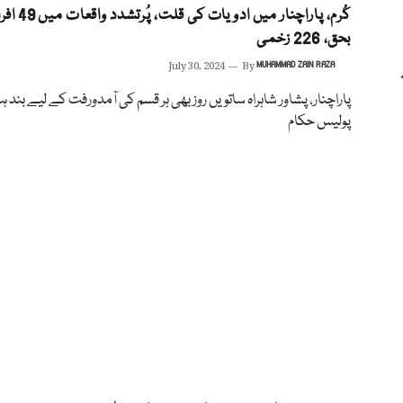
کُرم، پاراچنار میں ادو
بحق، 226 زخمی
July 30, 2024
By
MUHAMMAD ZAIN RAZA
پاراچنار، پشاور شاہراہ ساتویں روز بھی ہر قسم کی آمدورفت کے لیے بند ہ
پولیس حکام