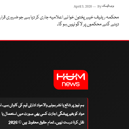
ویب ڈیسک
By
April 3, 2020
محکمہ ریلیف خیبرپختون خوا نے اعلامیہ جاری کر دیا ہے جو ضروری قرار
دیئے گئے محکموں پر لاگو نہیں ہو گا۔
ہم نیوز پر شائع یا نشر ہونے والا مواد ادارتی ٹیم کی کاوش ہے۔ 
مواد کو بغیر پیشگی اجازت کسی بھی صورت میں استعمال یا
نقل کرنا درست نہیں۔ تمام حقوق محفوظ ہیں © 2026