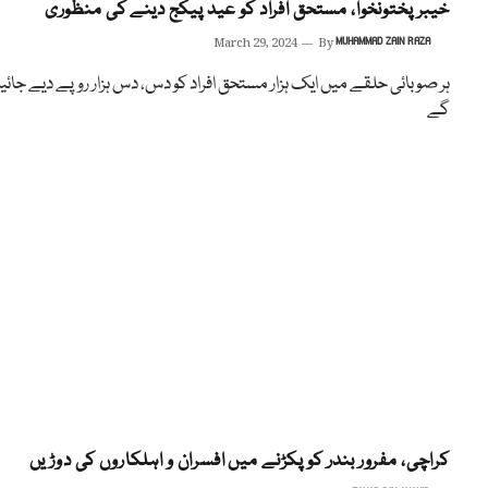
خیبرپختونخوا، مستحق افراد کو عید پیکج دینے کی منظوری
March 29, 2024
By
MUHAMMAD ZAIN RAZA
ہر صوبائی حلقے میں ایک ہزار مستحق افراد کو دس، دس ہزار روپے دیے جائی
گے
کراچی، مفرور بندر کو پکڑنے میں افسران و اہلکاروں کی دوڑیں