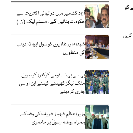
 کو
آزاد کشمیر میں دو تہائی اکثریت سے
حکومت بنائیں گے ، مسلم لیگ ( ن )
کریں
شہداء اور غازیوں کو سول ایوارڈز دینے
کی منظوری
پی سی بی نے قومی کرکٹرز کو بیرون
ملک لیگز کھیلنے کیلئے این او سی
جاری کر دیئے
وزیر اعظم شہباز شریف کی وفد کے
ہمراہ روضہ رسولؐ پر حاضری