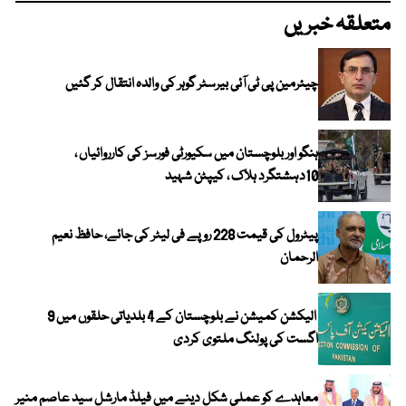
متعلقہ خبریں
چیئرمین پی ٹی آئی بیرسٹر گوہر کی والدہ انتقال کر گئیں
ہنگو اور بلوچستان میں سکیورٹی فورسز کی کارروائیاں ،
10دہشتگرد ہلاک ، کیپٹن شہید
پیٹرول کی قیمت 228 روپے فی لیٹر کی جائے، حافظ نعیم
الرحمان
الیکشن کمیشن نے بلوچستان کے 4 بلدیاتی حلقوں میں 9
اگست کی پولنگ ملتوی کردی
معاہدے کو عملی شکل دینے میں فیلڈ مارشل سید عاصم منیر