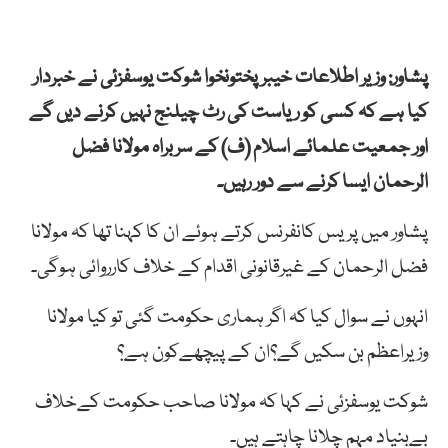
پشاور: وزیر اطلاعات خیبرپختونخوا شوکت یوسفزئی نے خبردار
کیا ہے کہ کسی کو ریاست کی رٹ چیلنج نہیں کرنے دیں گے
اور جمعیت علمائے اسلام (ف) کے سربراہ مولانا فضل
الرحمان ایسا کرنے سے دور رہیں۔
پشاور میں پریس کانفرنس کرتے ہوئے ان کا کہنا تھا کہ مولانا
فضل الرحمان کے غیرقانونی اقدام کے خلاف کارروائی ہوگی۔
انہوں نے سوال کیا کہ اگر ہماری حکومت گئی تو کیا مولانا
وزیراعظم بن سکیں گے؟ان کے پیچھےکون ہے؟
شوکت یوسفزئی نے کہا کہ مولانا صاحب حکومت کےخلاف
بےبنیاد مہم چلانا چاہتے ہیں۔