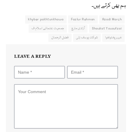
ہم بھی کرتے ہیں۔
khyber pakhtunkhawa
Fazlur Rehman
Azadi March
Shaukat Yousufzai
آزادی مارچ
جمعیت علمائے اسلام ف
خیبرپختونخوا
شوکت یوسف زئی
فضل الرحمان
LEAVE A REPLY