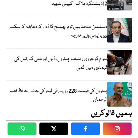
10دہشتگرد ہلاک ، کیپٹن شہید
مسلمان متحد ہوں تو ہر چیلنج کا ڈٹ کر مقابلہ کر سکتے
ہیں، ایرانی وزیر خارجہ
عوام کو جزوی ریلیف، پیٹرول، ڈیزل اور مٹی کے تیل کی
قیمتوں میں کمی
پیٹرول کی قیمت 228 روپے فی لیٹر کی جائے، حافظ نعیم
الرحمان
ہمیں فالو کریں
WhatsApp
Twitter
Facebook
Faceboo