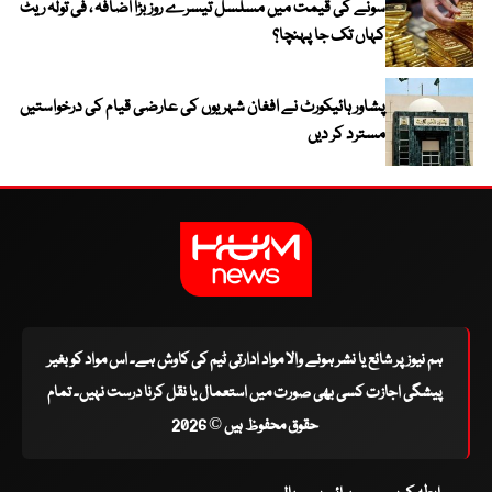
سونے کی قیمت میں مسلسل تیسرے روز بڑا اضافہ ، فی تولہ ریٹ
کہاں تک جا پہنچا؟
پشاور ہائیکورٹ نے افغان شہریوں کی عارضی قیام کی درخواستیں
مسترد کر دیں
ہم نیوز پر شائع یا نشر ہونے والا مواد ادارتی ٹیم کی کاوش ہے۔ اس مواد کو بغیر
پیشگی اجازت کسی بھی صورت میں استعمال یا نقل کرنا درست نہیں۔ تمام
حقوق محفوظ ہیں © 2026