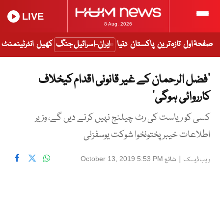
LIVE
8 Aug, 2026
صفحۂ اول
تازہ ترین
پاکستان
دنیا
ایران-اسرائیل جنگ
کھیل
انٹرٹینمنٹ
’فضل الرحمان کے غیر قانونی اقدام کیخلاف
کارروائی ہوگی‘
کسی کو ریاست کی رٹ چیلنج نہیں کرنے دیں گے، وزیر
اطلاعات خیبرپختونخوا شوکت یوسفزئی
|
شائع
October 13, 2019 5:53 PM
ویب ڈیسک