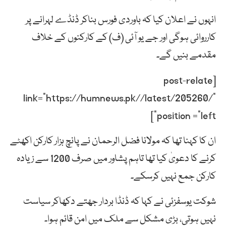
انہوں نے اعلان کیا کہ باوردی فورس بناکر ڈنڈے لہرانے پر
کارروائی ہوگی اور جے یو آئی (ف) کے کارکنوں کے خلاف
مقدمے بنیں گے۔
[post-relate
link=”https://humnews.pk//latest/205260/”
position =”left”]
ان کا کہنا تھا کہ مولانا فضل الرحمان نے پانچ ہزار کارکن اکھٹے
کرنے کا دعویٰ کیا تھا تاہم پشاور میں صرف 1200 سے زیادہ
کارکن جمع نہیں کرسکے۔
شوکت یوسفزئی نے کہا کہ ڈنڈا بردار جھتے دکھاکر سیاست
نہیں ہوتی، بڑی مشکل سے ملک میں امن قائم ہوا۔