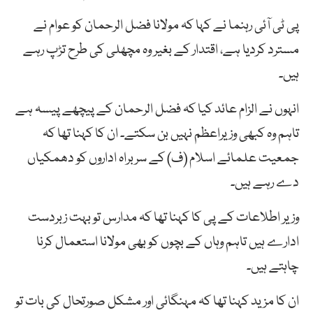
پی ٹی آئی رہنما نے کہا کہ مولانا فضل الرحمان کو عوام نے
مسترد کردیا ہے، اقتدار کے بغیر وہ مچھلی کی طرح تڑپ رہے
ہیں۔
انہوں نے الزام عائد کیا کہ فضل الرحمان کے پیچھے پیسہ ہے
تاہم وہ کبھی وزیراعظم نہیں بن سکتے۔ ان کا کہنا تھا کہ
جمعیت علمائے اسلام (ف) کے سربراہ اداروں کو دھمکیاں
دے رہے ہیں۔
وزیر اطلاعات کے پی کا کہنا تھا کہ مدارس تو بہت زبردست
ادارے ہیں تاہم وہاں کے بچوں کو بھی مولانا استعمال کرنا
چاہتے ہیں۔
ان کا مزید کہنا تھا کہ مہنگائی اور مشکل صورتحال کی بات تو