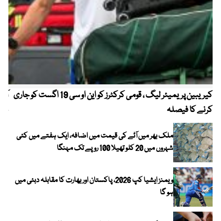
کیریبین پریمیئر لیگ ، قومی کرکٹرز کو این او سی 19 اگست کو جاری
آز
کرنے کا فیصلہ
چھی
ملک بھر میں آٹے کی قیمت میں اضافہ، ایک ہفتے میں کئی
شہروں میں 20 کلو تھیلا 100 روپے تک مہنگا
ویمنز ایشیا کپ 2026، پاکستان اور بھارت کا مقابلہ دبئی میں
ہو گا