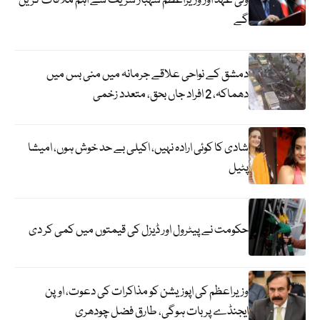
ولی عہد اور وزیراعظم شہباز شریف سے اہم ملاقات کریں
گے
دمشق کے نواحی علاقے جرمانہ میں منی بس میں
دھماکہ، 2 افراد جاں بحق، متعدد زخمی
شادی کا کوئی ارادہ نہیں، اکیلی بے حد خوش ہوں، امیشا
پٹیل
حکومت نے پیٹرول اور ڈیزل کی قیمتوں میں کمی کر دی
وزیراعظم کی اپوزیشن کو مذاکرات کی دعوت، اوپن
ایجنڈے پر بات ہوگی، طارق فضل چودھری