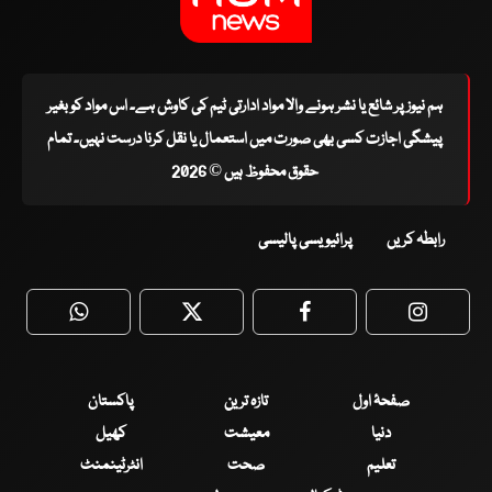
ہم نیوز پر شائع یا نشر ہونے والا مواد ادارتی ٹیم کی کاوش ہے۔ اس مواد کو بغیر
پیشگی اجازت کسی بھی صورت میں استعمال یا نقل کرنا درست نہیں۔ تمام
حقوق محفوظ ہیں © 2026
رابطہ کریں
پرائیویسی پالیسی
WhatsApp
Twitter
Facebook
Faceboo
صفحۂ اول
تازہ ترین
پاکستان
دنیا
معیشت
کھیل
تعلیم
صحت
انٹرٹینمنٹ