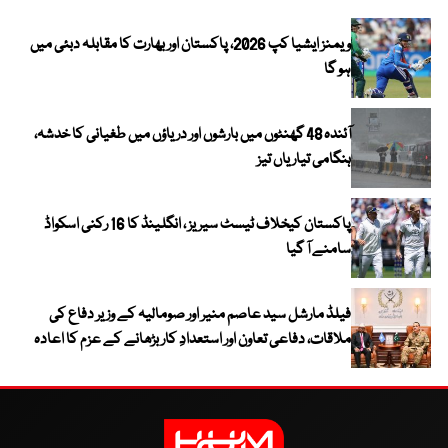
ویمنز ایشیا کپ 2026، پاکستان اور بھارت کا مقابلہ دبئی میں
ہو گا
آئندہ 48 گھنٹوں میں بارشوں اور دریاؤں میں طغیانی کا خدشہ،
ہنگامی تیاریاں تیز
پاکستان کیخلاف ٹیسٹ سیریز ، انگلینڈ کا 16 رکنی اسکواڈ
سامنے آ گیا
فیلڈ مارشل سید عاصم منیر اور صومالیہ کے وزیر دفاع کی
ملاقات، دفاعی تعاون اور استعدادِ کار بڑھانے کے عزم کا اعادہ