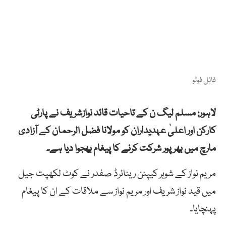
فائل فوٹو
لاہور: مسلم لیگ ن کے تاحیات قائد نوازشریف نے پارٹی
کارکن اور اعلیٰ عہدیداران کو مولانا فضل الرحمان کے آزادی
مارچ میں بھرپور شرکت کرنے کا پیغام بھجوا دیا ہے۔
مریم نواز کے شوہر کیپٹن ریٹائرڈ صفدر نے کوٹ لکھپت جیل
میں قید نواز شریف اور مریم نواز سے ملاقات کے ان کا پیغام
پہنچایا۔