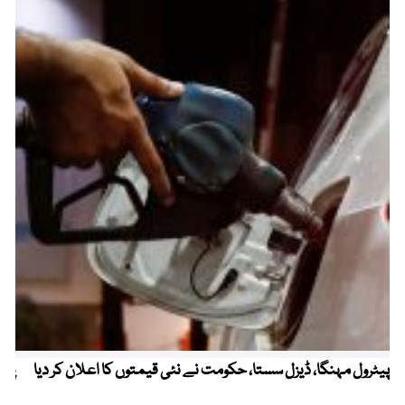
پیٹرول مہنگا، ڈیزل سستا، حکومت نے نئی قیمتوں کا اعلان کر دیا
پنج