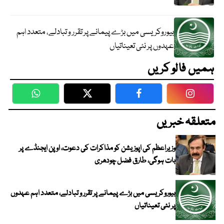
بیوروکریسی میں بڑے پیمانے پر تقرر و تبادلے، متعدد اہم
عہدوں پر نئی تعیناتیاں
ہمیں فالو کریں
WhatsApp
Twitter
Facebook
Faceboo
متعلقہ خبریں
وزیراعظم کی اپوزیشن کو مذاکرات کی دعوت، اوپن ایجنڈے پر
بات ہوگی، طارق فضل چودھری
بیوروکریسی میں بڑے پیمانے پر تقرر و تبادلے، متعدد اہم عہدوں
پر نئی تعیناتیاں