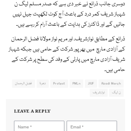
دوسری جانب ذرائع نے خبر دی ہے کہ صدر مسلم لیگ ن
شہباز شریف کمر درد کے باعث آج کوٹ لکھپت جیل نہیں
جائیں گے اور ڈاکٹرز کی ہدایت کے باعث آرام کر رہے ہیں۔
ذرائع کے مطابق نوازشریف، اور مریم نواز مولانا فضل الرحمان
کے آزادی مارچ میں بھرپور شرکت کے حامی ہیں جبکہ شہباز
شریف آزادی مارچ میں پارٹی کے وفد کی سطح پر شرکت کے
حامی ہیں۔
Azadi March
JIUF
PMLn
Protest
دھرنا
فضل الرحمان
ن لیگ
نوازشریف
LEAVE A REPLY