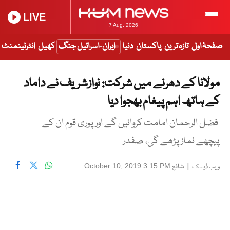
LIVE
7 Aug, 2026
صفحۂ اول
تازہ ترین
پاکستان
دنیا
ایران-اسرائیل جنگ
کھیل
انٹرٹینمنٹ
مولانا کے دھرنے میں شرکت: نوازشریف نے داماد
کے ہاتھ اہم پیغام بھجوا دیا
فضل الرحمان امامت کروائیں گے اور پوری قوم ان کے
پیچھے نماز پڑھے گی، صفدر
|
شائع
October 10, 2019 3:15 PM
ویب ڈیسک