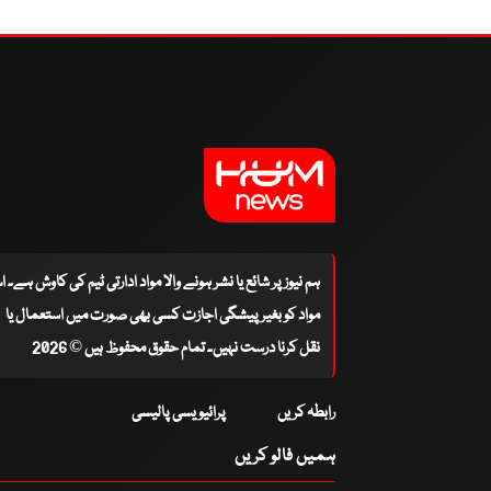
ہم نیوز پر شائع یا نشر ہونے والا مواد ادارتی ٹیم کی کاوش ہے۔ 
مواد کو بغیر پیشگی اجازت کسی بھی صورت میں استعمال یا
نقل کرنا درست نہیں۔ تمام حقوق محفوظ ہیں © 2026
رابطہ کریں
پرائیویسی پالیسی
ہمیں فالو کریں