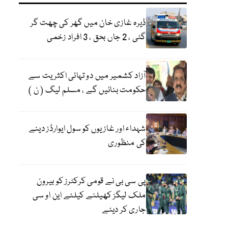
ڈیرہ غازی خان میں گھر کی چھت گر
گئی ، 2 جاں بحق ، 3 افراد زخمی
آزاد کشمیر میں دو تہائی اکثریت سے
حکومت بنائیں گے ، مسلم لیگ ( ن )
شہداء اور غازیوں کو سول ایوارڈز دینے
کی منظوری
پی سی بی نے قومی کرکٹرز کو بیرون
ملک لیگز کھیلنے کیلئے این او سی
جاری کر دیئے