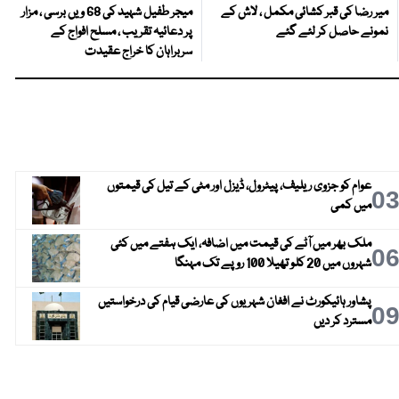
میر رضا کی قبر کشائی مکمل ، لاش کے
میجر طفیل شہید کی 68 ویں برسی ، مزار
نمونے حاصل کر لئے گئے
پر دعائیہ تقریب ، مسلح افواج کے
سربراہان کا خراج عقیدت
عوام کو جزوی ریلیف، پیٹرول، ڈیزل اور مٹی کے تیل کی قیمتوں
0
میں کمی
ملک بھر میں آٹے کی قیمت میں اضافہ، ایک ہفتے میں کئی
0
شہروں میں 20 کلو تھیلا 100 روپے تک مہنگا
پشاور ہائیکورٹ نے افغان شہریوں کی عارضی قیام کی درخواستیں
0
مسترد کر دیں