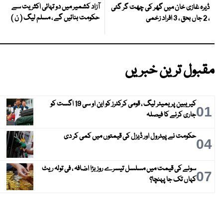
آزاد کشمیر میں دو تہائی اکثریت سے
ڈیرہ غازی خان میں گھر کی چھت گر گئی
حکومت بنائیں گے ، مسلم لیگ ( ن )
، 2 جاں بحق ، 3 افراد زخمی
مقبول ترین خبریں
کیریبین پریمیئر لیگ ، قومی کرکٹرز کو این او سی 19 اگست کو
01
جاری کرنے کا فیصلہ
حکومت نے پیٹرول اور ڈیزل کی قیمتوں میں کمی کر دی
04
سونے کی قیمت میں مسلسل تیسرے روز بڑا اضافہ ، فی تولہ ریٹ
07
کہاں تک جا پہنچا؟