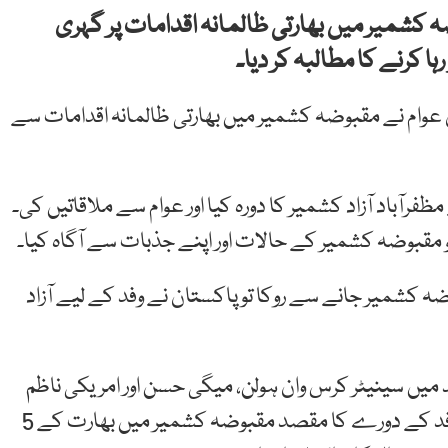
ہ کشمیر میں بھارتی ظالمانہ اقدامات پر گہری
ا کرنے کا مطالبہ کر دیا۔
 عوام نے مقبوضہ کشمیر میں بھارتی ظالمانہ اقدامات سے
رآباد آزاد کشمیر کا دورہ کیا اور عوام سے ملاقاتیں کی۔
 مقبوضہ کشمیر کے حالات اور اپنے جذبات سے آگاہ کیا۔
 کشمیر جانے سے روکا تو پاکستان نے وفد کے لیے آزاد
میں سینیٹر کرس وان ہولن، میگی حسن اور امریکی ناظم
الامور پاؤل جونز سمیت دیگر حکام شامل تھے۔ امریکی وفد کے دورے کا مقصد مقبوضہ کشمیر میں بھارت کے 5