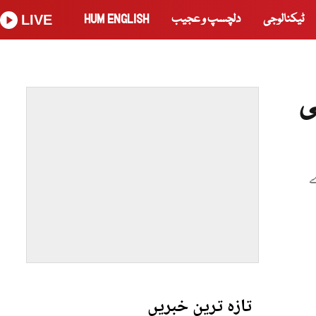
ٹیکنالوجی
دلچسپ و عجیب
HUM ENGLISH
LIVE
ی
ے
تازہ ترین خبریں