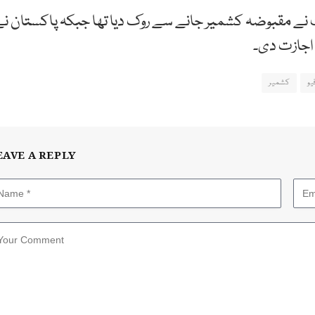
ت نے مقبوضہ کشمیر جانے سے روک دیا تھا جبکہ پاکستان ن
 اجازت دی۔
یو
کشمیر
EAVE A REPLY