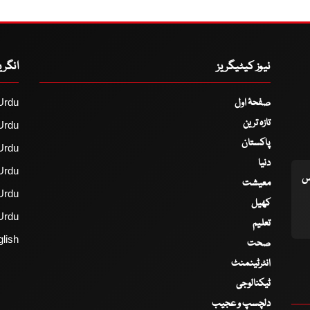
نیوز کیٹیگریز
انگر
صفحۂ اول
Urdu
تازہ ترین
Urdu
پاکستان
Urdu
دنیا
Urdu
اس
معیشت
Urdu
کھیل
Urdu
تعلیم
lish
صحت
انٹرٹینمنٹ
ٹیکنالوجی
دلچسپ و عجیب