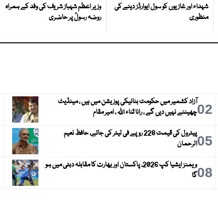
شہداء اور غازیوں کو سول ایوارڈز دینے کی
وزیر اعظم شہباز شریف کی وفد کے ہمراہ
منظوری
روضہ رسولؐ پر حاضری
آزاد کشمیر میں حکومت بنانیکی پوزیشن میں ہیں ، مینڈیٹ
3
02
چھیننے نہیں دیں گے ، رانا ثناء اللہ ، امیر مقام
پیٹرول کی قیمت 228 روپے فی لیٹر کی جائے، حافظ نعیم
6
05
الرحمان
ویمنز ایشیا کپ 2026، پاکستان اور بھارت کا مقابلہ دبئی میں ہو
9
08
گا