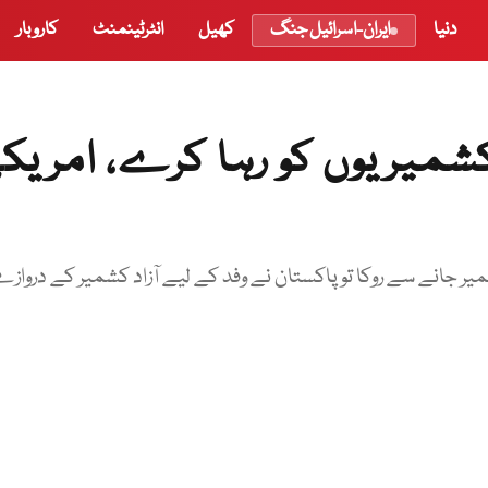
دنیا
ایران-اسرائیل جنگ
کھیل
انٹرٹینمنٹ
کاروبار
 کشمیریوں کو رہا کرے، امریک
 جانے سے روکا تو پاکستان نے وفد کے لیے آزاد کشمیر کے درواز