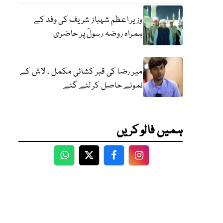
وزیر اعظم شہباز شریف کی وفد کے
ہمراہ روضہ رسولؐ پر حاضری
میر رضا کی قبر کشائی مکمل ، لاش کے
نمونے حاصل کر لئے گئے
ہمیں فالو کریں
WhatsApp
Twitter
Facebook
Facebook