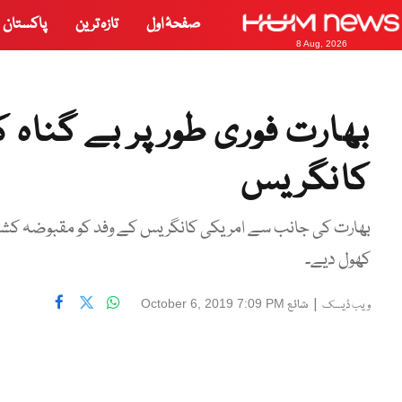
صفحۂ اول
تازہ ترین
پاکستان
8 Aug, 2026
بھارت فوری طور پر بے گناہ
کانگریس
بھارت کی جانب سے امریکی کانگریس کے وفد کو مقبوضہ کشمیر
کھول دیے۔
|
شائع
October 6, 2019 7:09 PM
ویب ڈیسک