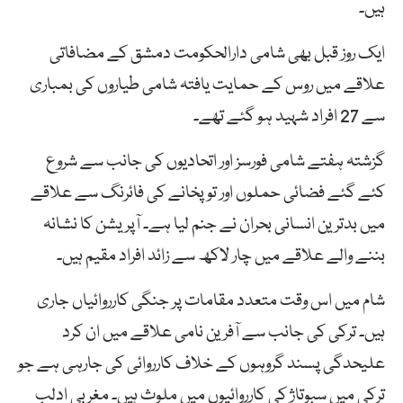
ہیں۔
ایک روز قبل بھی شامی دارالحکومت دمشق کے مضافاتی
علاقے میں روس کے حمایت یافتہ شامی طیاروں کی بمباری
سے 27 افراد شہید ہو گئے تھے۔
گزشتہ ہفتے شامی فورسز اور اتحادیوں کی جانب سے شروع
کئے گئے فضائی حملوں اور توپخانے کی فائرنگ سے علاقے
میں بدترین انسانی بحران نے جنم لیا ہے۔ آپریشن کا نشانہ
بننے والے علاقے میں چار لاکھ سے زائد افراد مقیم ہیں۔
شام میں اس وقت متعدد مقامات پر جنگی کارروائیاں جاری
ہیں۔ ترکی کی جانب سے آفرین نامی علاقے میں ان کرد
علیحدگی پسند گروہوں کے خلاف کارروائی کی جارہی ہے جو
ترکی میں سبوتاژ کی کارروائیوں میں ملوث ہیں۔ مغربی ادلب