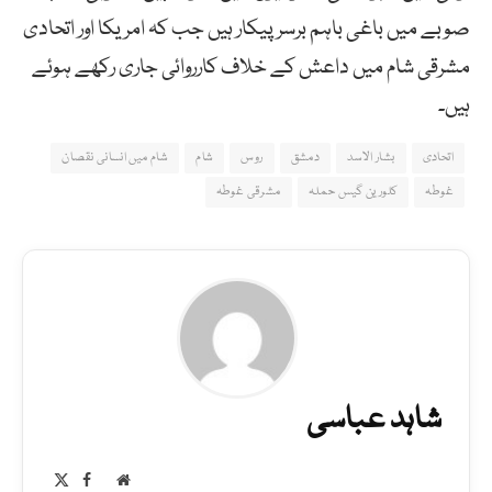
صوبے میں باغی باہم برسرپیکار ہیں جب کہ امریکا اور اتحادی
مشرقی شام میں داعش کے خلاف کارروائی جاری رکھے ہوئے
ہیں۔
اتحادی
بشار الاسد
دمشق
روس
شام
شام میں انسانی نقصان
غوطہ
کلورین گیس حملہ
مشرقی غوطہ
شاہد عباسی
Facebook
X
Website