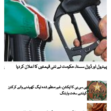
پیٹرول اور ڈیزل سستا، حکومت نے نئی قیمتوں کا اعلان کر دیا
پیٹ
پی سی بی کا ایکشن، غیر منظور شدہ لیگ کھیلنے والے کرکٹرز
کیلئے سخت وارننگ