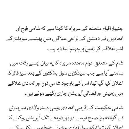
جنیوا: اقوام متحدہ کے سربراہ کا کہنا ہے کہ شامی فوج اور
اتحادیوں نے دمشق کے نواحی علاقوں میں پھنسے سویلنز کے
لئے علاقے کو ‘زمین پر جہنم’ بنا دیا ہے۔
شام کے متعلق اقوام متحدہ سربراہ کا یہ بیان ایسے وقت میں
سامنے آیا ہے جب سینکڑوں سول ہلاکتوں کے بعد سیز فائر کا
اعلان کیا گیا تھا، اس کے باوجود شامی فوج اور اتحادی علاقے
میں زمینی اور فضائی آپریشن جاری رکھے ہوئے ہیں۔
شامی حکومت کے قریبی اتحادی روسی صدر ولادی میر پیوٹن
نے گزشتہ روز صبح نو سے دوپہر دو بجے تک آپریشن روکنے کا
اعلان کیا تھا تاکہ سول آبادی مشرقی غوطہ سے نکل سکے۔