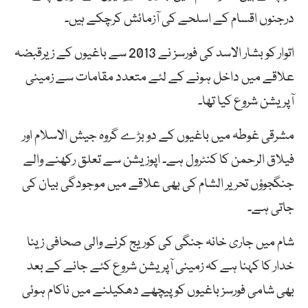
درجنوں اقسام کے اسلحے کی آزمائش کرچکے ہیں۔
اتوار کو بشار الاسد کی فورسز نے 2013 سے باغیوں کے زیرقبضہ
علاقے میں داخل ہونے کے لئے متعدد مقامات سے زمینی
آپریشن شروع کیا تھا۔
مشرقی غوطہ میں باغیوں کے دو بڑے گروہ جیش الاسلام اور
فیلاق الرحمن کا کنٹرول ہے۔ اپوزیشن سے تعلق رکھنے والے
جنگجوؤں تحریر الشام کی بھی علاقے میں موجودگی بیان کی
جاتی ہے۔
شام میں جاری خانہ جنگی کی کوریج کرنے والی صحافی زینا
خدار کا کہنا ہے کہ زمینی آپریشن شروع کئے جانے کے بعد
بھی شامی فورسز باغیوں کو پیچھے دھکیلنے میں ناکام ہوئی