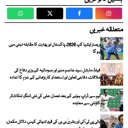
WhatsApp
Twitter
Facebook
Faceboo
متعلقہ خبریں
ویمنز ایشیا کپ 2026، پاکستان اور بھارت کا مقابلہ دبئی میں
ہو گا
فیلڈ مارشل سید عاصم منیر اور صومالیہ کے وزیر دفاع کی
ملاقات، دفاعی تعاون اور استعدادِ کار بڑھانے کے عزم کا اعادہ
ٹیم سے ڈراپ ہونے کے بعد نعمان علی کی نئی اننگز، لنکاشائر
کاؤنٹی سے معاہدہ
بانی پی ٹی آئی اور بشریٰ بی بی کی قیدِ تنہائی کیس، دلائل مکمل،