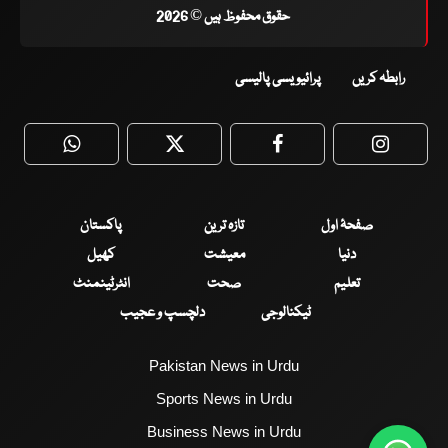
حقوق محفوظ ہیں © 2026
رابطہ کریں
پرائیویسی پالیسی
WhatsApp
Twitter
Facebook
Faceboo
صفحۂ اول
تازہ ترین
پاکستان
دنیا
معیشت
کھیل
تعلیم
صحت
انٹرٹینمنٹ
ٹیکنالوجی
دلچسپ و عجیب
Pakistan News in Urdu
Sports News in Urdu
Business News in Urdu