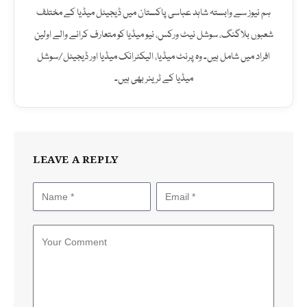
(Twitter)
ہم نیوز سے وابستہ شاہد عباسی پاکستان میں ڈیجیٹل میڈیا کے مختلف
شعبوں بلاگنگ، سوشل نیٹ ورکس، نیو میڈیا کو متعارف کرانے والے اولین
افراد میں شامل ہیں۔ وہ پرنٹ میڈیا، الیکٹرانک میڈیا اور ڈیجیٹل/سوشل
میڈیا کے ٹرینر بھی ہیں۔
LEAVE A REPLY