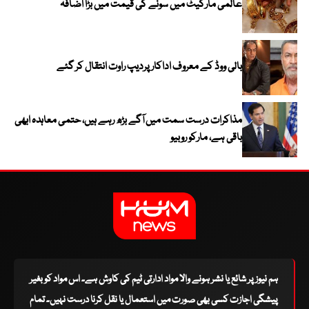
عالمی مارکیٹ میں سونے کی قیمت میں بڑا اضافہ
بالی ووڈ کے معروف اداکار پردیپ راوت انتقال کر گئے
مذاکرات درست سمت میں آگے بڑھ رہے ہیں، حتمی معاہدہ ابھی
باقی ہے، مارکو روبیو
ہم نیوز پر شائع یا نشر ہونے والا مواد ادارتی ٹیم کی کاوش ہے۔ اس مواد کو بغیر
پیشگی اجازت کسی بھی صورت میں استعمال یا نقل کرنا درست نہیں۔ تمام