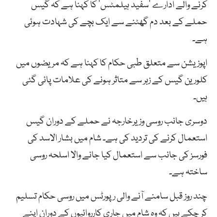
کرنے والے ادارے ‘سفید ہیلمٹس’ کا کہنا ہے کہ گیس
حملے کے بعد دم گھٹنے سے ایک بچے کی شہادت ہوئی
ہے۔
اپوزیشن سے متعلق طبی حکام کا کہنا ہے کہ مریضوں میں
کلورین گیس کے زہر سے متاثر ہونے کی علامات پائی گئی
ہیں۔
دوسری جانب روسی وزیرخارجہ نے حملے کے دوران گیس
استعمال کرنے کی تردید کی ہے۔ شام میں بشار الاسد کی
فورسز کی جانب سے استعمال کیا جانے والا اسلحہ روسی
ساختہ ہے۔
چند روز قبل سامنے آنے والی رپورٹس میں روسی حکام تسلیم
کر چکے ہیں کہ وہ شام میں جاری کارروائیوں کے دوران اپنے