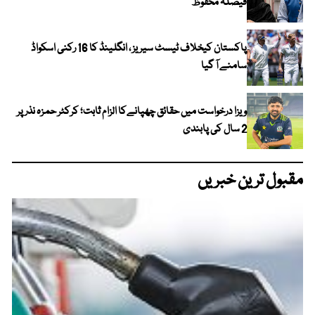
فیصلہ محفوظ
پاکستان کیخلاف ٹیسٹ سیریز ، انگلینڈ کا 16 رکنی اسکواڈ
سامنے آ گیا
ویزا درخواست میں حقائق چھپانےکا الزام ثابت؛ کرکٹر حمزہ نذر پر
2 سال کی پابندی
مقبول ترین خبریں