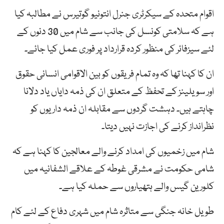
اقوام متحدہ کے سیکرٹری جنرل انتونیو گوتیرس نے مطالبہ کیا
ہے کہ سلامتی کونسل کی جانب سے شام میں 30 دنوں کے
لئے سیزفائر کی منظور کردہ قرارداد پر فوری عمل کیا جائے۔
ان کا کہنا تھا کہ وہ تمام فریقوں کو بین الاقوامی انسانی حقوق
اور سویلینز کے تحفظ کے متعلق ان کی ذمہ دایاں یاد دلانا
چاہتے ہیں۔ دہشت گردوں سے مقابلہ ان ذمہ داریوں کو
نظرانداز کرنے کی اجازت نہیں دیتا۔
شام میں زخمیوں کی امداد کرنے والے معالجین کا کہنا ہے کہ
شامی حکومت نے مشرقی غوطہ کے علاقے الشفانیہ میں
کلورین گیس والے ہتھیاروں سے حملہ کیا ہے۔
طویل خانہ جنگی سے متاثرہ شام میں شہری دفاع کے لئے کام