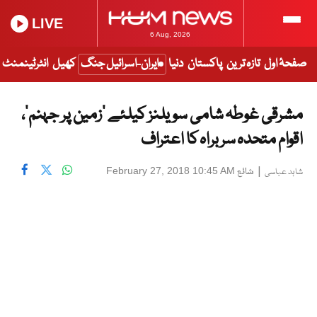
LIVE
6 Aug, 2026
صفحۂ اول
تازہ ترین
پاکستان
دنیا
ایران-اسرائیل جنگ
کھیل
انٹرٹینمنٹ
مشرقی غوطہ شامی سویلنز کیلئے ‘زمین پر جہنم’،
اقوام متحدہ سربراہ کا اعتراف
|
شائع
February 27, 2018 10:45 AM
شاہد عباسی