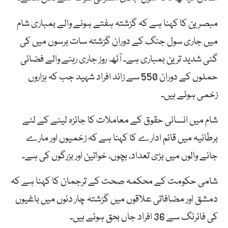
مبصرین کا کہنا ہے کہ گزشتہ ہفتے ہونے والے بمباری شام
میں جاری سول جنگ کے دوران گزشتہ سات برسوں میں کی
گئی شدید ترین بمباری ہے۔ آٹھ روز جاری رہنے والے فضائی
حملوں کے دوران 550 سے زائد افراد شہید جب کہ ہزاروں
زخمی ہوئے ہیں۔
شام میں انسانی حقوق کے معاملات کا جائزہ لینے کے لئے
برطانیہ میں قائم ادارے کا کہنا ہے کہ زخمیوں اور مارے
جانے والوں میں بڑی تعداد، بچوں، خواتین اور بزرگوں کی ہے۔
شامی حکومت کے محکمہ صحت کے ترجمان کا کہنا ہے کہ
دمشق اور مضافاتی علاقوں میں گزشتہ چار دنوں میں باغیوں
کی فائرنگ سے 36 افراد جاں بحق ہوئے ہیں۔